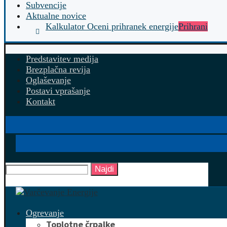
Subvencije
Aktualne novice
Kalkulator Oceni prihranek energije
Prihrani
Predstavitev medija
Brezplačna revija
Oglaševanje
Postavi vprašanje
Kontakt
Najdi
Ogrevanje
Toplotne črpalke