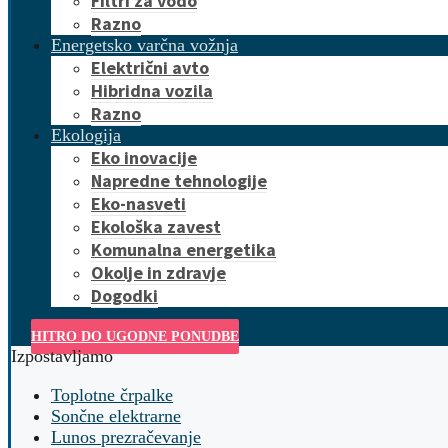
Filtri za vodo
Razno
Energetsko varčna vožnja
Električni avto
Hibridna vozila
Razno
Ekologija
Eko inovacije
Napredne tehnologije
Eko-nasveti
Ekološka zavest
Komunalna energetika
Okolje in zdravje
Dogodki
HITRO DO UGODNE PONUDBE
Izpostavljamo
Toplotne črpalke
Sončne elektrarne
Lunos prezračevanje