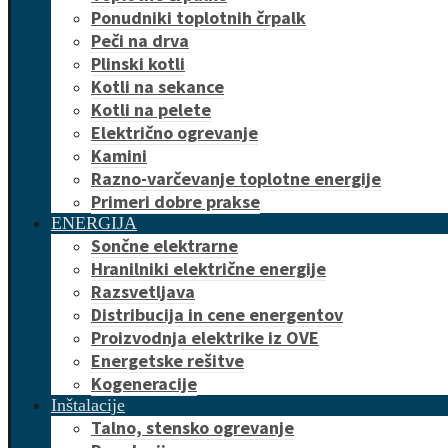
Ponudniki toplotnih črpalk
Peči na drva
Plinski kotli
Kotli na sekance
Kotli na pelete
Električno ogrevanje
Kamini
Razno-varčevanje toplotne energije
Primeri dobre prakse
ENERGIJA
Sončne elektrarne
Hranilniki električne energije
Razsvetljava
Distribucija in cene energentov
Proizvodnja elektrike iz OVE
Energetske rešitve
Kogeneracije
Inštalacije
Talno, stensko ogrevanje