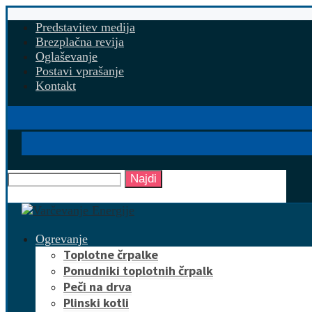
Predstavitev medija
Brezplačna revija
Oglaševanje
Postavi vprašanje
Kontakt
Najdi
Ogrevanje
Toplotne črpalke
Ponudniki toplotnih črpalk
Peči na drva
Plinski kotli