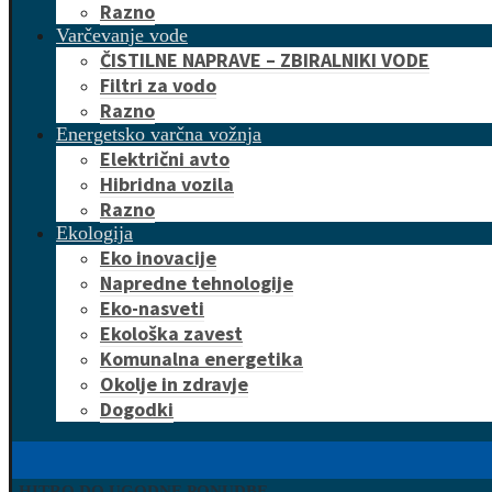
Razno
Varčevanje vode
ČISTILNE NAPRAVE – ZBIRALNIKI VODE
Filtri za vodo
Razno
Energetsko varčna vožnja
Električni avto
Hibridna vozila
Razno
Ekologija
Eko inovacije
Napredne tehnologije
Eko-nasveti
Ekološka zavest
Komunalna energetika
Okolje in zdravje
Dogodki
HITRO DO UGODNE PONUDBE