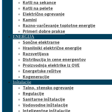
Kotli na sekance
Kotli na pelete
Električno ogrevanje
Kamini
Razno-varčevanje toplotne energije
Primeri dobre prakse
ENERGIJA
Sončne elektrarne
Hranilniki električne energije
Razsvetljava
Distribucija in cene energentov
Proizvodnja elektrike iz OVE
Energetske rešitve
Kogeneracije
Inštalacije
Talno, stensko ogrevanje
Regulacije
Sanitarne inštalacije
Vodovodne inštalacije
Inteligentne inštalacije