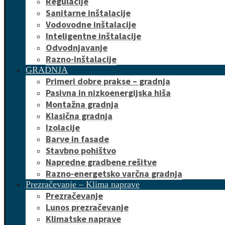
Regulacije
Sanitarne inštalacije
Vodovodne inštalacije
Inteligentne inštalacije
Odvodnjavanje
Razno-inštalacije
GRADNJA
Primeri dobre prakse – gradnja
Pasivna in nizkoenergijska hiša
Montažna gradnja
Klasična gradnja
Izolacije
Barve in fasade
Stavbno pohištvo
Napredne gradbene rešitve
Razno-energetsko varčna gradnja
Prezračevanje – Klima naprave
Prezračevanje
Lunos prezračevanje
Klimatske naprave