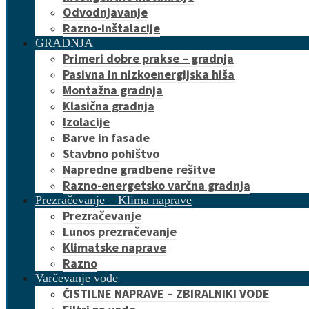
Odvodnjavanje
Razno-inštalacije
GRADNJA
Primeri dobre prakse – gradnja
Pasivna in nizkoenergijska hiša
Montažna gradnja
Klasična gradnja
Izolacije
Barve in fasade
Stavbno pohištvo
Napredne gradbene rešitve
Razno-energetsko varčna gradnja
Prezračevanje – Klima naprave
Prezračevanje
Lunos prezračevanje
Klimatske naprave
Razno
Varčevanje vode
ČISTILNE NAPRAVE – ZBIRALNIKI VODE