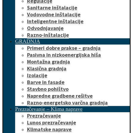
Regulacije
Sanitarne inštalacije
Vodovodne inštalacije
Inteligentne inštalacije
Odvodnjavanje
Razno-inštalacije
GRADNJA
Primeri dobre prakse – gradnja
Pasivna in nizkoenergijska hiša
Montažna gradnja
Klasična gradnja
Izolacije
Barve in fasade
Stavbno pohištvo
Napredne gradbene rešitve
Razno-energetsko varčna gradnja
Prezračevanje – Klima naprave
Prezračevanje
Lunos prezračevanje
Klimatske naprave