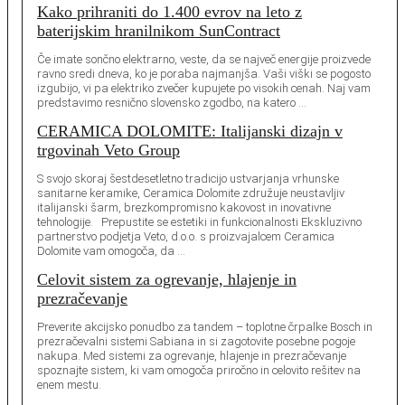
Kako prihraniti do 1.400 evrov na leto z
baterijskim hranilnikom SunContract
Če imate sončno elektrarno, veste, da se največ energije proizvede
ravno sredi dneva, ko je poraba najmanjša. Vaši viški se pogosto
izgubijo, vi pa elektriko zvečer kupujete po visokih cenah. Naj vam
predstavimo resnično slovensko zgodbo, na katero …
CERAMICA DOLOMITE: Italijanski dizajn v
trgovinah Veto Group
S svojo skoraj šestdesetletno tradicijo ustvarjanja vrhunske
sanitarne keramike, Ceramica Dolomite združuje neustavljiv
italijanski šarm, brezkompromisno kakovost in inovativne
tehnologije. Prepustite se estetiki in funkcionalnosti Ekskluzivno
partnerstvo podjetja Veto, d.o.o. s proizvajalcem Ceramica
Dolomite vam omogoča, da …
Celovit sistem za ogrevanje, hlajenje in
prezračevanje
Preverite akcijsko ponudbo za tandem – toplotne črpalke Bosch in
prezračevalni sistemi Sabiana in si zagotovite posebne pogoje
nakupa. Med sistemi za ogrevanje, hlajenje in prezračevanje
spoznajte sistem, ki vam omogoča priročno in celovito rešitev na
enem mestu.