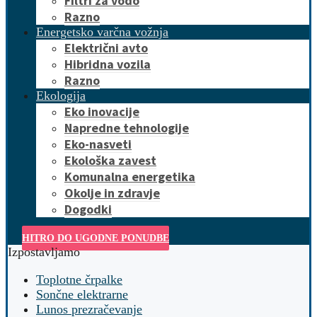
Filtri za vodo
Razno
Energetsko varčna vožnja
Električni avto
Hibridna vozila
Razno
Ekologija
Eko inovacije
Napredne tehnologije
Eko-nasveti
Ekološka zavest
Komunalna energetika
Okolje in zdravje
Dogodki
HITRO DO UGODNE PONUDBE
Izpostavljamo
Toplotne črpalke
Sončne elektrarne
Lunos prezračevanje