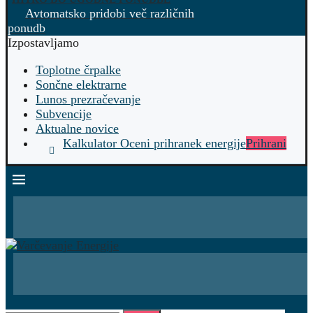
Avtomatsko pridobi več različnih
ponudb
Izpostavljamo
Toplotne črpalke
Sončne elektrarne
Lunos prezračevanje
Subvencije
Aktualne novice
Kalkulator Oceni prihranek energije
Prihrani