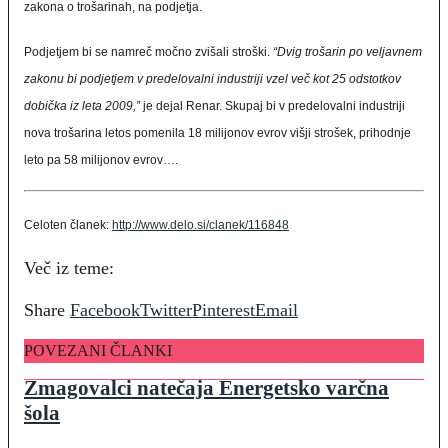
zakona o trošarinah, na podjetja.
Podjetjem bi se namreč močno zvišali stroški.
“Dvig trošarin po veljavnem
zakonu bi podjetjem v predelovalni industriji vzel več kot 25 odstotkov
dobička iz leta 2009,”
je dejal Renar. Skupaj bi v predelovalni industriji
nova trošarina letos pomenila 18 milijonov evrov višji strošek, prihodnje
leto pa 58 milijonov evrov….
Celoten članek:
http://www.delo.si/clanek/116848
Več iz teme:
Share
Facebook
Twitter
Pinterest
Email
POVEZANI ČLANKI
Zmagovalci natečaja Energetsko varčna
šola