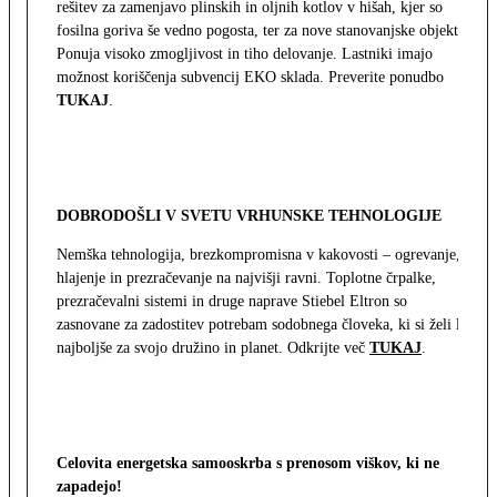
rešitev za zamenjavo plinskih in oljnih kotlov v hišah, kjer so
fosilna goriva še vedno pogosta, ter za nove stanovanjske objekte.
Ponuja visoko zmogljivost in tiho delovanje. Lastniki imajo
možnost koriščenja subvencij EKO sklada. Preverite ponudbo
TUKAJ
.
DOBRODOŠLI V SVETU VRHUNSKE TEHNOLOGIJE
Nemška tehnologija, brezkompromisna v kakovosti – ogrevanje,
hlajenje in prezračevanje na najvišji ravni. Toplotne črpalke,
prezračevalni sistemi in druge naprave Stiebel Eltron so
zasnovane za zadostitev potrebam sodobnega človeka, ki si želi le
najboljše za svojo družino in planet. Odkrijte več
TUKAJ
.
Celovita energetska samooskrba s prenosom viškov, ki ne
zapadejo!