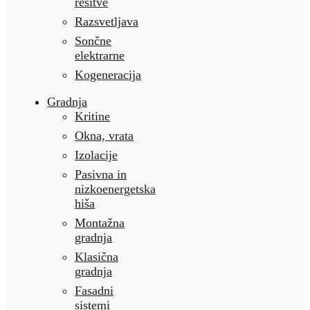
rešitve
Razsvetljava
Sončne
elektrarne
Kogeneracija
Gradnja
Kritine
Okna, vrata
Izolacije
Pasivna in
nizkoenergetska
hiša
Montažna
gradnja
Klasična
gradnja
Fasadni
sistemi