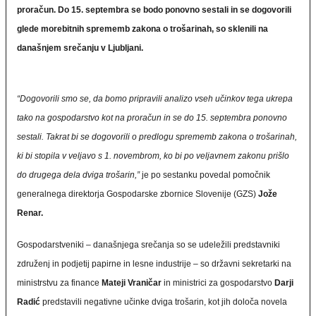
proračun. Do 15. septembra se bodo ponovno sestali in se dogovorili
glede morebitnih sprememb zakona o trošarinah, so sklenili na
današnjem srečanju v Ljubljani.
“Dogovorili smo se, da bomo pripravili analizo vseh učinkov tega ukrepa
tako na gospodarstvo kot na proračun in se do 15. septembra ponovno
sestali. Takrat bi se dogovorili o predlogu sprememb zakona o trošarinah,
ki bi stopila v veljavo s 1. novembrom, ko bi po veljavnem zakonu prišlo
do drugega dela dviga trošarin,”
je po sestanku povedal pomočnik
generalnega direktorja Gospodarske zbornice Slovenije (GZS)
Jože
Renar.
Gospodarstveniki – današnjega srečanja so se udeležili predstavniki
združenj in podjetij papirne in lesne industrije – so državni sekretarki na
ministrstvu za finance
Mateji Vraničar
in ministrici za gospodarstvo
Darji
Radić
predstavili negativne učinke dviga trošarin, kot jih določa novela