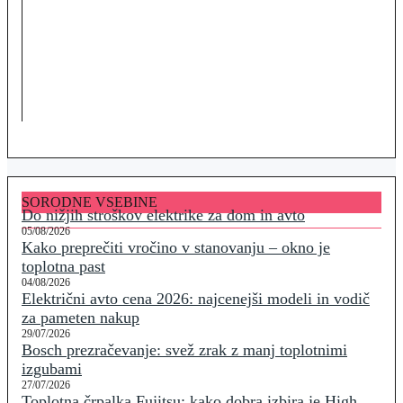
SORODNE VSEBINE
Do nižjih stroškov elektrike za dom in avto
05/08/2026
Kako preprečiti vročino v stanovanju – okno je
toplotna past
04/08/2026
Električni avto cena 2026: najcenejši modeli in vodič
za pameten nakup
29/07/2026
Bosch prezračevanje: svež zrak z manj toplotnimi
izgubami
27/07/2026
Toplotna črpalka Fujitsu: kako dobra izbira je High