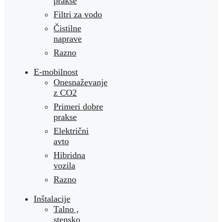
prakse
Filtri za vodo
Čistilne
naprave
Razno
E-mobilnost
Onesnaževanje
z CO2
Primeri dobre
prakse
Električni
avto
Hibridna
vozila
Razno
Inštalacije
Talno ,
stensko