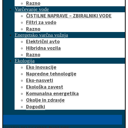
Razno
Varčevanje vode
ČISTILNE NAPRAVE – ZBIRALNIKI VODE
Filtri za vodo
Razno
Energetsko varčna vožnja
Električni avto
Hibridna vozila
Razno
Ekologija
Eko inovacije
Napredne tehnologije
Eko-nasveti
Ekološka zavest
Komunalna energetika
Okolje in zdravje
Dogodki
HITRO DO UGODNE PONUDBE