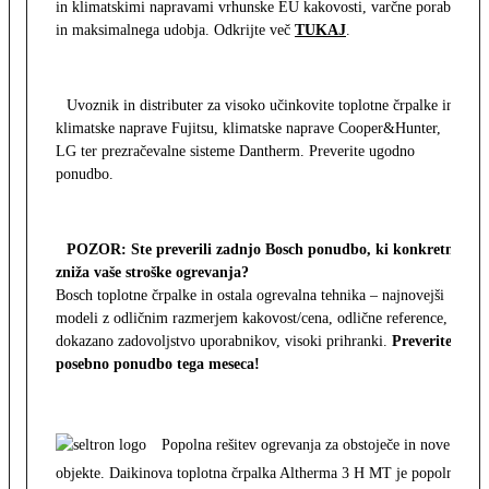
in klimatskimi napravami vrhunske EU kakovosti, varčne porabe
in maksimalnega udobja. Odkrijte več
TUKAJ
.
Uvoznik in distributer za visoko učinkovite toplotne črpalke in
klimatske naprave Fujitsu, klimatske naprave Cooper&Hunter,
LG ter prezračevalne sisteme Dantherm. Preverite ugodno
ponudbo.
POZOR: Ste preverili zadnjo Bosch ponudbo, ki konkretno
zniža vaše stroške ogrevanja?
Bosch toplotne črpalke in ostala ogrevalna tehnika – najnovejši
modeli z odličnim razmerjem kakovost/cena, odlične reference,
dokazano zadovoljstvo uporabnikov, visoki prihranki.
Preverite
posebno ponudbo tega meseca!
Popolna rešitev ogrevanja za obstoječe in nove
objekte. Daikinova toplotna črpalka Altherma 3 H MT je popolna