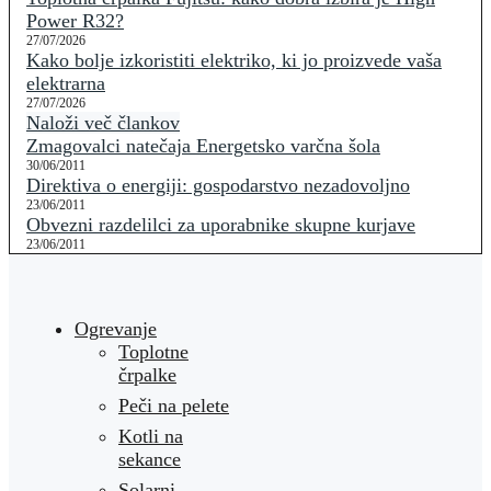
Power R32?
27/07/2026
Kako bolje izkoristiti elektriko, ki jo proizvede vaša
elektrarna
27/07/2026
Naloži več člankov
Zmagovalci natečaja Energetsko varčna šola
30/06/2011
Direktiva o energiji: gospodarstvo nezadovoljno
23/06/2011
Obvezni razdelilci za uporabnike skupne kurjave
23/06/2011
Ogrevanje
Toplotne
črpalke
Peči na pelete
Kotli na
sekance
Solarni