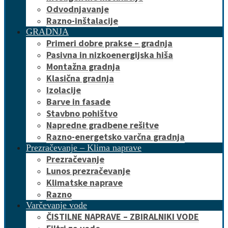
Odvodnjavanje
Razno-inštalacije
GRADNJA
Primeri dobre prakse – gradnja
Pasivna in nizkoenergijska hiša
Montažna gradnja
Klasična gradnja
Izolacije
Barve in fasade
Stavbno pohištvo
Napredne gradbene rešitve
Razno-energetsko varčna gradnja
Prezračevanje – Klima naprave
Prezračevanje
Lunos prezračevanje
Klimatske naprave
Razno
Varčevanje vode
ČISTILNE NAPRAVE – ZBIRALNIKI VODE