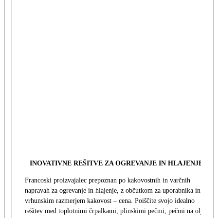
INOVATIVNE REŠITVE ZA OGREVANJE IN HLAJENJE
Francoski proizvajalec prepoznan po kakovostnih in varčnih
napravah za ogrevanje in hlajenje, z občutkom za uporabnika in z
vrhunskim razmerjem kakovost – cena. Poiščite svojo idealno
rešitev med toplotnimi črpalkami, plinskimi pečmi, pečmi na olje