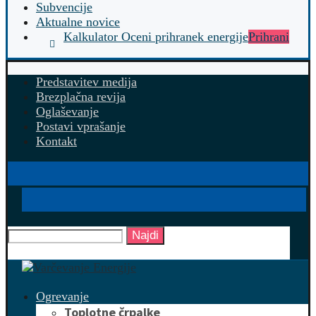
Subvencije
Aktualne novice
Kalkulator Oceni prihranek energije
Prihrani
Predstavitev medija
Brezplačna revija
Oglaševanje
Postavi vprašanje
Kontakt
Najdi
Ogrevanje
Toplotne črpalke