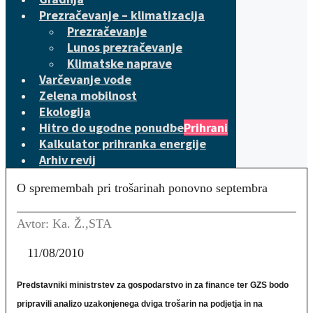
Prezračevanje – klimatizacija
Prezračevanje
Lunos prezračevanje
Klimatske naprave
Varčevanje vode
Zelena mobilnost
Ekologija
Hitro do ugodne ponudbe
Prihrani
Kalkulator prihranka energije
Arhiv revij
O spremembah pri trošarinah ponovno septembra
Avtor: Ka. Ž.,STA
11/08/2010
Predstavniki ministrstev za gospodarstvo in za finance ter GZS bodo
pripravili analizo uzakonjenega dviga trošarin na podjetja in na