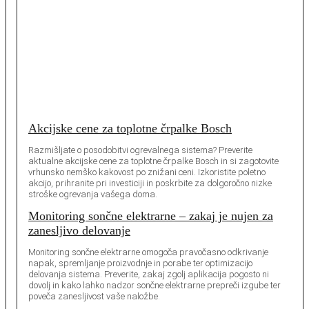
Akcijske cene za toplotne črpalke Bosch
Razmišljate o posodobitvi ogrevalnega sistema? Preverite
aktualne akcijske cene za toplotne črpalke Bosch in si zagotovite
vrhunsko nemško kakovost po znižani ceni. Izkoristite poletno
akcijo, prihranite pri investiciji in poskrbite za dolgoročno nizke
stroške ogrevanja vašega doma.
Monitoring sončne elektrarne – zakaj je nujen za
zanesljivo delovanje
Monitoring sončne elektrarne omogoča pravočasno odkrivanje
napak, spremljanje proizvodnje in porabe ter optimizacijo
delovanja sistema. Preverite, zakaj zgolj aplikacija pogosto ni
dovolj in kako lahko nadzor sončne elektrarne prepreči izgube ter
poveča zanesljivost vaše naložbe.