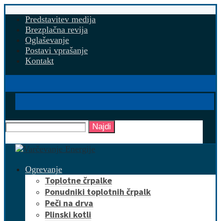
Predstavitev medija
Brezplačna revija
Oglaševanje
Postavi vprašanje
Kontakt
Najdi
Ogrevanje
Toplotne črpalke
Ponudniki toplotnih črpalk
Peči na drva
Plinski kotli