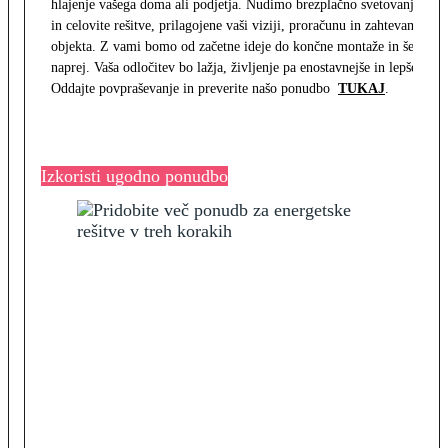
hlajenje vašega doma ali podjetja. Nudimo brezplačno svetovanje
in celovite rešitve, prilagojene vaši viziji, proračunu in zahtevam
objekta. Z vami bomo od začetne ideje do končne montaže in še
naprej. Vaša odločitev bo lažja, življenje pa enostavnejše in lepše.
Oddajte povpraševanje in preverite našo ponudbo
TUKAJ
.
Izkoristi ugodno ponudbo