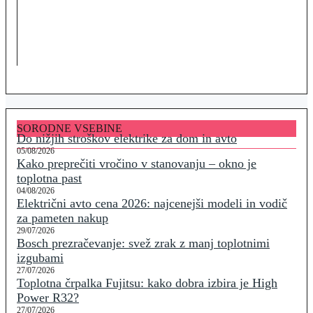
SORODNE VSEBINE
Do nižjih stroškov elektrike za dom in avto
05/08/2026
Kako preprečiti vročino v stanovanju – okno je
toplotna past
04/08/2026
Električni avto cena 2026: najcenejši modeli in vodič
za pameten nakup
29/07/2026
Bosch prezračevanje: svež zrak z manj toplotnimi
izgubami
27/07/2026
Toplotna črpalka Fujitsu: kako dobra izbira je High
Power R32?
27/07/2026