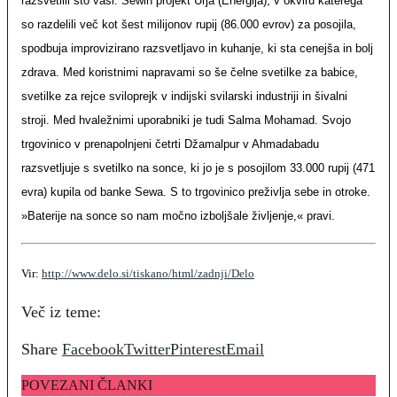
razsvetlili sto vasi. Sewin projekt Urja (Energija), v okviru katerega
so razdelili več kot šest milijonov rupij (86.000 evrov) za posojila,
spodbuja improvizirano razsvetljavo in kuhanje, ki sta cenejša in bolj
zdrava. Med koristnimi napravami so še čelne svetilke za babice,
svetilke za rejce sviloprejk v indijski svilarski industriji in šivalni
stroji. Med hvaležnimi uporabniki je tudi Salma Mohamad. Svojo
trgovinico v prenapolnjeni četrti Džamalpur v Ahmadabadu
razsvetljuje s svetilko na sonce, ki jo je s posojilom 33.000 rupij (471
evra) kupila od banke Sewa. S to trgovinico preživlja sebe in otroke.
»Baterije na sonce so nam močno izboljšale življenje,« pravi.
Vir:
http://www.delo.si/tiskano/html/zadnji/Delo
Več iz teme:
Share
Facebook
Twitter
Pinterest
Email
POVEZANI ČLANKI