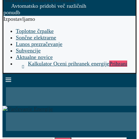
Avtomatsko pridobi več različnih
ponudb
Izpostavljamo
Toplotne črpalke
Sončne elektrarne
Lunos prezračevanje
Subvencije
Aktualne novice
Kalkulator Oceni prihranek energije
Prihrani