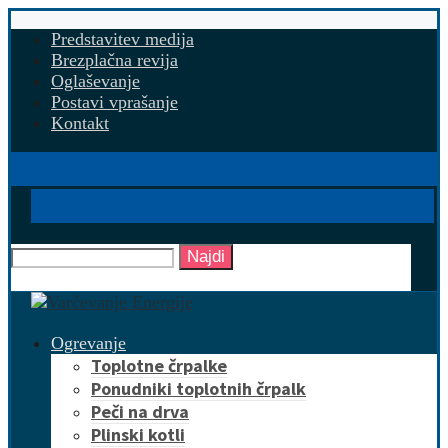
Predstavitev medija
Brezplačna revija
Oglaševanje
Postavi vprašanje
Kontakt
Najdi
Ogrevanje
Toplotne črpalke
Ponudniki toplotnih črpalk
Peči na drva
Plinski kotli