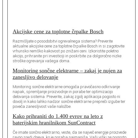
Akcijske cene za toplotne črpalke Bosch
Razmišljate o posodobitvi ogrevalnega sistema? Preverite
aktualne akcijske cene za toplotne črpalke Bosch in si zagotovite
vrhunsko nemško kakovost po znižani ceni. Izkoristite poletno
akcijo, prihranite pri investiciji in poskrbite za dolgoročno nizke
stroške ogrevanja vašega doma.
Monitoring sončne elektrarne – zakaj je nujen za
zanesljivo delovanje
Monitoring sončne elektrarne omogoča pravočasno odkrivanje
napak, spremljanje proizvodnje in porabe ter optimizacijo
delovanja sistema. Preverite, zakaj zgolj aplikacija pogosto ni
dovolj in kako lahko nadzor sončne elektrarne prepreči izgube ter
poveča zanesljivost vaše naložbe.
Kako prihraniti do 1.400 evrov na leto z
baterijskim hranilnikom SunContract
Če imate sončno elektrarno, veste, da se največ energije proizvede
ravno sredi dneva, ko je poraba najmanjša. Vaši viški se pogosto