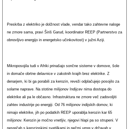
Preskrba z elektriko je dolžnost vlade, vendar tako zahtevne naloge
ne zmore sama, pravi Širiš Garud, koordinator REEP (Partnerstvo za
obnovljivo energijo in energetsko učinkovitost) v južni Aziji.
Mikroposojila tudi v Afriki prinašajo sončne sisteme v domove, šole
in domače obrtne delavnice v zakotnih krajih brez elektrike. Z
denarjem, ki bi ga porabili za kerozin, reveži odplačujejo posojilo za
solarne naprave. Na stotine milijonov Indijcev nima dostopa do
elektrike ali pa le občasno. Infrastruktura ne zmore več zadovoljiti
zahtev industrije po energiji. Od 76 milijonov indijskih domov, ki
nimajo elektrike, jih po podatkih REEP uporablja kerozin kar 65
milijonov. Kerozin je močno vnetljiv, njegovi hlapi pa so strupeni. V
nesrečah s kerozinskimi svetilkami in pečmi umre v državah v