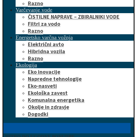
Razno
Varčevanje vode
ČISTILNE NAPRAVE – ZBIRALNIKI VODE
Filtri za vodo
Razno
Energetsko varčna vožnja
Električni avto
Hibridna vozila
Razno
Ekologija
Eko inovacije
Napredne tehnologije
Eko-nasveti
Ekološka zavest
Komunalna energetika
Okolje in zdravje
Dogodki
HITRO DO UGODNE PONUDBE