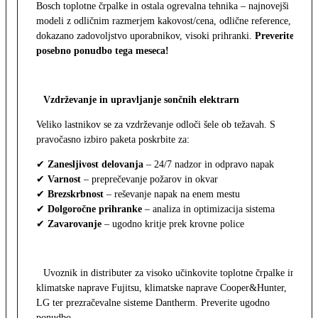
Bosch toplotne črpalke in ostala ogrevalna tehnika – najnovejši
modeli z odličnim razmerjem kakovost/cena, odlične reference,
dokazano zadovoljstvo uporabnikov, visoki prihranki.
Preverite
posebno ponudbo tega meseca!
Vzdrževanje in upravljanje sončnih elektrarn
Veliko lastnikov se za vzdrževanje odloči šele ob težavah. S
pravočasno izbiro paketa poskrbite za:
✔
Zanesljivost delovanja
– 24/7 nadzor in odpravo napak
✔
Varnost
– preprečevanje požarov in okvar
✔
Brezskrbnost
– reševanje napak na enem mestu
✔
Dolgoročne prihranke
– analiza in optimizacija sistema
✔
Zavarovanje
– ugodno kritje prek krovne police
Uvoznik in distributer za visoko učinkovite toplotne črpalke in
klimatske naprave Fujitsu, klimatske naprave Cooper&Hunter,
LG ter prezračevalne sisteme Dantherm. Preverite ugodno
ponudbo.