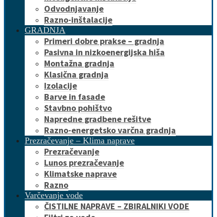
Odvodnjavanje
Razno-inštalacije
GRADNJA
Primeri dobre prakse – gradnja
Pasivna in nizkoenergijska hiša
Montažna gradnja
Klasična gradnja
Izolacije
Barve in fasade
Stavbno pohištvo
Napredne gradbene rešitve
Razno-energetsko varčna gradnja
Prezračevanje – Klima naprave
Prezračevanje
Lunos prezračevanje
Klimatske naprave
Razno
Varčevanje vode
ČISTILNE NAPRAVE – ZBIRALNIKI VODE