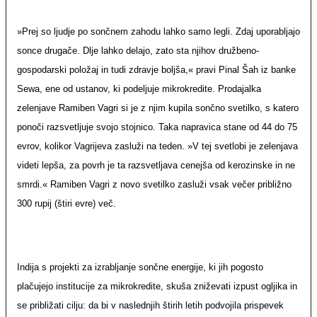
»Prej so ljudje po sončnem zahodu lahko samo legli. Zdaj uporabljajo
sonce drugače. Dlje lahko delajo, zato sta njihov družbeno-
gospodarski položaj in tudi zdravje boljša,« pravi Pinal Šah iz banke
Sewa, ene od ustanov, ki podeljuje mikrokredite. Prodajalka
zelenjave Ramiben Vagri si je z njim kupila sončno svetilko, s katero
ponoči razsvetljuje svojo stojnico. Taka napravica stane od 44 do 75
evrov, kolikor Vagrijeva zasluži na teden. »V tej svetlobi je zelenjava
videti lepša, za povrh je ta razsvetljava cenejša od kerozinske in ne
smrdi.« Ramiben Vagri z novo svetilko zasluži vsak večer približno
300 rupij (štiri evre) več.
Indija s projekti za izrabljanje sončne energije, ki jih pogosto
plačujejo institucije za mikrokredite, skuša zniževati izpust ogljika in
se približati cilju: da bi v naslednjih štirih letih podvojila prispevek