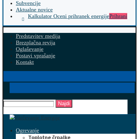
Subvencije
Aktualne novice
Kalkulator Oceni prihranek energije
Prihrani
Predstavitev medija
Brezplačna revija
Oglaševanje
Postavi vprašanje
Kontakt
Najdi
Ogrevanje
Toplotne črpalke