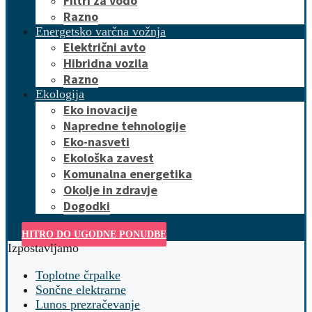
Filtri za vodo
Razno
Energetsko varčna vožnja
Električni avto
Hibridna vozila
Razno
Ekologija
Eko inovacije
Napredne tehnologije
Eko-nasveti
Ekološka zavest
Komunalna energetika
Okolje in zdravje
Dogodki
HITRO DO UGODNE PONUDBE
Izpostavljamo
Toplotne črpalke
Sončne elektrarne
Lunos prezračevanje