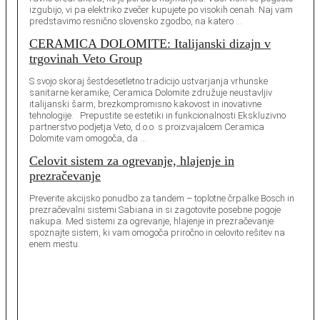
izgubijo, vi pa elektriko zvečer kupujete po visokih cenah. Naj vam
predstavimo resnično slovensko zgodbo, na katero …
CERAMICA DOLOMITE: Italijanski dizajn v
trgovinah Veto Group
S svojo skoraj šestdesetletno tradicijo ustvarjanja vrhunske
sanitarne keramike, Ceramica Dolomite združuje neustavljiv
italijanski šarm, brezkompromisno kakovost in inovativne
tehnologije. Prepustite se estetiki in funkcionalnosti Ekskluzivno
partnerstvo podjetja Veto, d.o.o. s proizvajalcem Ceramica
Dolomite vam omogoča, da …
Celovit sistem za ogrevanje, hlajenje in
prezračevanje
Preverite akcijsko ponudbo za tandem – toplotne črpalke Bosch in
prezračevalni sistemi Sabiana in si zagotovite posebne pogoje
nakupa. Med sistemi za ogrevanje, hlajenje in prezračevanje
spoznajte sistem, ki vam omogoča priročno in celovito rešitev na
enem mestu.