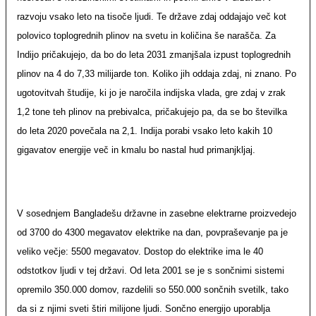
razvoju vsako leto na tisoče ljudi. Te države zdaj oddajajo več kot
polovico toplogrednih plinov na svetu in količina še narašča. Za
Indijo pričakujejo, da bo do leta 2031 zmanjšala izpust toplogrednih
plinov na 4 do 7,33 milijarde ton. Koliko jih oddaja zdaj, ni znano. Po
ugotovitvah študije, ki jo je naročila indijska vlada, gre zdaj v zrak
1,2 tone teh plinov na prebivalca, pričakujejo pa, da se bo številka
do leta 2020 povečala na 2,1. Indija porabi vsako leto kakih 10
gigavatov energije več in kmalu bo nastal hud primanjkljaj.
V sosednjem Bangladešu državne in zasebne elektrarne proizvedejo
od 3700 do 4300 megavatov elektrike na dan, povpraševanje pa je
veliko večje: 5500 megavatov. Dostop do elektrike ima le 40
odstotkov ljudi v tej državi. Od leta 2001 se je s sončnimi sistemi
opremilo 350.000 domov, razdelili so 550.000 sončnih svetilk, tako
da si z njimi sveti štiri milijone ljudi. Sončno energijo uporablja