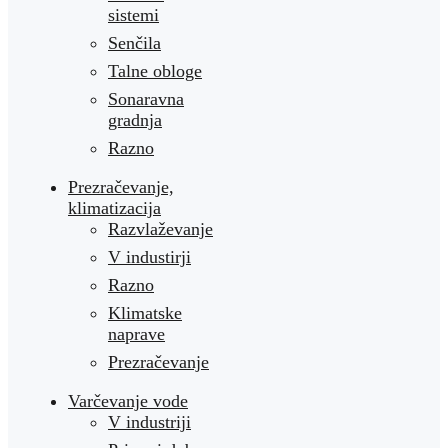
sistemi
Senčila
Talne obloge
Sonaravna
gradnja
Razno
Prezračevanje,
klimatizacija
Razvlaževanje
V industirji
Razno
Klimatske
naprave
Prezračevanje
Varčevanje vode
V industriji