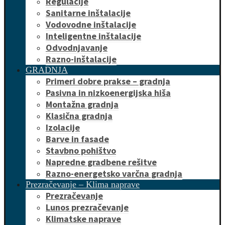
Regulacije
Sanitarne inštalacije
Vodovodne inštalacije
Inteligentne inštalacije
Odvodnjavanje
Razno-inštalacije
GRADNJA
Primeri dobre prakse – gradnja
Pasivna in nizkoenergijska hiša
Montažna gradnja
Klasična gradnja
Izolacije
Barve in fasade
Stavbno pohištvo
Napredne gradbene rešitve
Razno-energetsko varčna gradnja
Prezračevanje – Klima naprave
Prezračevanje
Lunos prezračevanje
Klimatske naprave