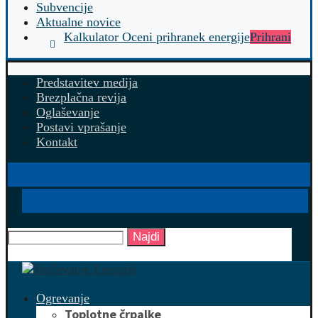
Subvencije
Aktualne novice
Kalkulator Oceni prihranek energije
Prihrani
Predstavitev medija
Brezplačna revija
Oglaševanje
Postavi vprašanje
Kontakt
Najdi
Ogrevanje
Toplotne črpalke