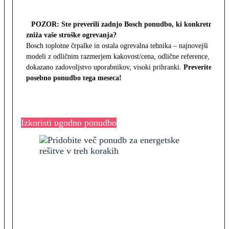
POZOR: Ste preverili zadnjo Bosch ponudbo, ki konkretno
zniža vaše stroške ogrevanja?
Bosch toplotne črpalke in ostala ogrevalna tehnika – najnovejši
modeli z odličnim razmerjem kakovost/cena, odlične reference,
dokazano zadovoljstvo uporabnikov, visoki prihranki.
Preverite
posebno ponudbo tega meseca!
Izkoristi ugodno ponudbo