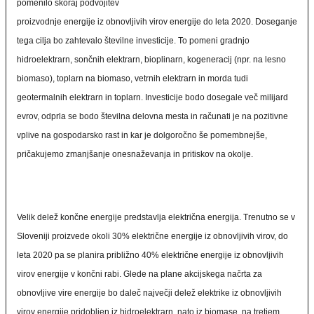
pomenilo skoraj podvojitev
proizvodnje energije iz obnovljivih virov energije do leta 2020. Doseganje
tega cilja bo zahtevalo številne investicije. To pomeni gradnjo
hidroelektrarn, sončnih elektrarn, bioplinarn, kogeneracij (npr. na lesno
biomaso), toplarn na biomaso, vetrnih elektrarn in morda tudi
geotermalnih elektrarn in toplarn. Investicije bodo dosegale več milijard
evrov, odprla se bodo številna delovna mesta in računati je na pozitivne
vplive na gospodarsko rast in kar je dolgoročno še pomembnejše,
pričakujemo zmanjšanje onesnaževanja in pritiskov na okolje.
Velik delež končne energije predstavlja električna energija. Trenutno se v
Sloveniji proizvede okoli 30% električne energije iz obnovljivih virov, do
leta 2020 pa se planira približno 40% električne energije iz obnovljivih
virov energije v končni rabi. Glede na plane akcijskega načrta za
obnovljive vire energije bo daleč največji delež elektrike iz obnovljivih
virov energije pridobljen iz hidroelektrarn, nato iz biomase, na tretjem