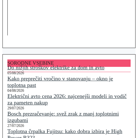
SORODNE VSEBINE
Do nižjih stroškov elektrike za dom in avto
05/08/2026
Kako preprečiti vročino v stanovanju – okno je
toplotna past
04/08/2026
Električni avto cena 2026: najcenejši modeli in vodič
za pameten nakup
29/07/2026
Bosch prezračevanje: svež zrak z manj toplotnimi
izgubami
27/07/2026
Toplotna črpalka Fujitsu: kako dobra izbira je High
Power R32?