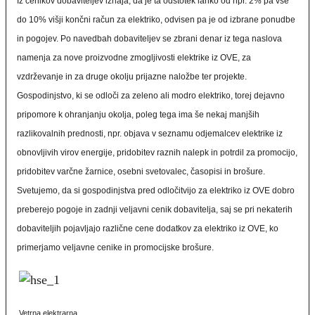
Iz cenikov dobaviteljev izhaja, da je ta odstotek lahko od npr. 2% pa vse
do 10% višji končni račun za elektriko, odvisen pa je od izbrane ponudbe
in pogojev. Po navedbah dobaviteljev se zbrani denar iz tega naslova
namenja za nove proizvodne zmogljivosti elektrike iz OVE, za
vzdrževanje in za druge okolju prijazne naložbe ter projekte.
Gospodinjstvo, ki se odloči za zeleno ali modro elektriko, torej dejavno
pripomore k ohranjanju okolja, poleg tega ima še nekaj manjših
razlikovalnih prednosti, npr. objava v seznamu odjemalcev elektrike iz
obnovljivih virov energije, pridobitev raznih nalepk in potrdil za promocijo,
pridobitev varčne žarnice, osebni svetovalec, časopisi in brošure.
Svetujemo, da si gospodinjstva pred odločitvijo za elektriko iz OVE dobro
preberejo pogoje in zadnji veljavni cenik dobavitelja, saj se pri nekaterih
dobaviteljih pojavljajo različne cene dodatkov za elektriko iz OVE, ko
primerjamo veljavne cenike in promocijske brošure.
Vetrna elektrarna