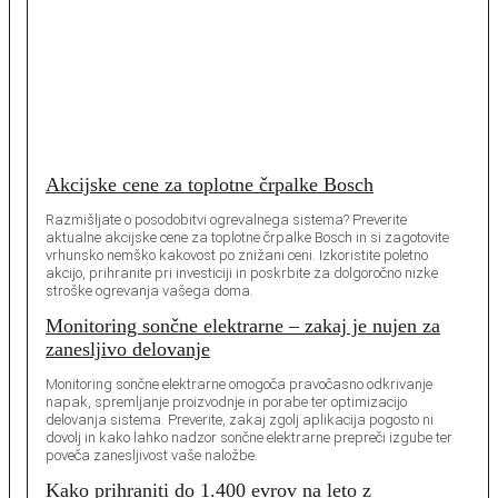
Akcijske cene za toplotne črpalke Bosch
Razmišljate o posodobitvi ogrevalnega sistema? Preverite
aktualne akcijske cene za toplotne črpalke Bosch in si zagotovite
vrhunsko nemško kakovost po znižani ceni. Izkoristite poletno
akcijo, prihranite pri investiciji in poskrbite za dolgoročno nizke
stroške ogrevanja vašega doma.
Monitoring sončne elektrarne – zakaj je nujen za
zanesljivo delovanje
Monitoring sončne elektrarne omogoča pravočasno odkrivanje
napak, spremljanje proizvodnje in porabe ter optimizacijo
delovanja sistema. Preverite, zakaj zgolj aplikacija pogosto ni
dovolj in kako lahko nadzor sončne elektrarne prepreči izgube ter
poveča zanesljivost vaše naložbe.
Kako prihraniti do 1.400 evrov na leto z