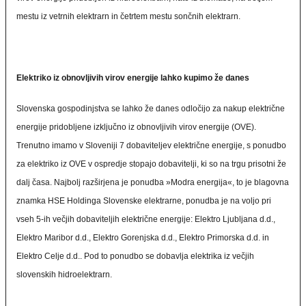
mestu iz vetrnih elektrarn in četrtem mestu sončnih elektrarn.
Elektriko iz obnovljivih virov energije lahko kupimo že danes
Slovenska gospodinjstva se lahko že danes odločijo za nakup električne
energije pridobljene izključno iz obnovljivih virov energije (OVE).
Trenutno imamo v Sloveniji 7 dobaviteljev električne energije, s ponudbo
za elektriko iz OVE v ospredje stopajo dobavitelji, ki so na trgu prisotni že
dalj časa. Najbolj razširjena je ponudba »Modra energija«, to je blagovna
znamka HSE Holdinga Slovenske elektrarne, ponudba je na voljo pri
vseh 5-ih večjih dobaviteljih električne energije: Elektro Ljubljana d.d.,
Elektro Maribor d.d., Elektro Gorenjska d.d., Elektro Primorska d.d. in
Elektro Celje d.d.. Pod to ponudbo se dobavlja elektrika iz večjih
slovenskih hidroelektrarn.