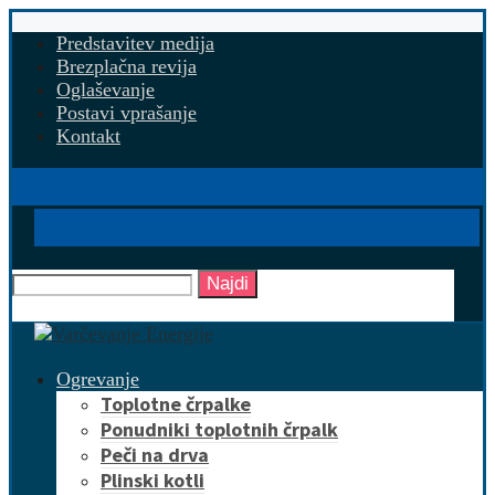
Predstavitev medija
Brezplačna revija
Oglaševanje
Postavi vprašanje
Kontakt
Najdi
Ogrevanje
Toplotne črpalke
Ponudniki toplotnih črpalk
Peči na drva
Plinski kotli