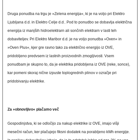
Druga ponudba na trgu je »Zelena energija«, ki je na voljo pri Elektro
Ljubljana d.d. in Elektro Celje d.d.. Pod to ponudbo se dobavlja električna
energija iz manjših hidroelektrarn ali sončnih elektrarn v lasti teh
dobaviteljev. Pri Elektro Maribor d.d. je na voljo ponudba »Oven« in
»Oven Plus«, kjer gre ravno tako za električno energijo iz OVE,
pridobljeno predvsem iz lastnih proizvodnih zmogljivosti. Vsem
ponudbam je skupno to, da je elektrika pridobljena iz OVE (reke, sonce),
kar pomeni skoraj nične izpuste toplogrednih plinov v ozračje pri
pridobivanju elektrike.
Za »obnovljivo« plačamo več
Gospodinjstva, ki se odločijo za nakup elektrike iz OVE, imajo višji
mesečni račun, ker plačujejo fiksni dodatek na porabljeno kWh energije.