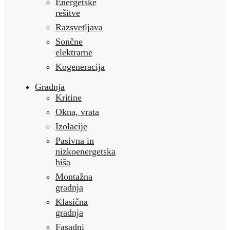
Energetske
rešitve
Razsvetljava
Sončne
elektrarne
Kogeneracija
Gradnja
Kritine
Okna, vrata
Izolacije
Pasivna in
nizkoenergetska
hiša
Montažna
gradnja
Klasična
gradnja
Fasadni