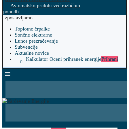
Avtomatsko pridobi več različnih
ponudb
Izpostavljamo
Toplotne črpalke
Sončne elektrarne
Lunos prezračevanje
Subvencije
Aktualne novice
Kalkulator Oceni prihranek energije
Prihrani