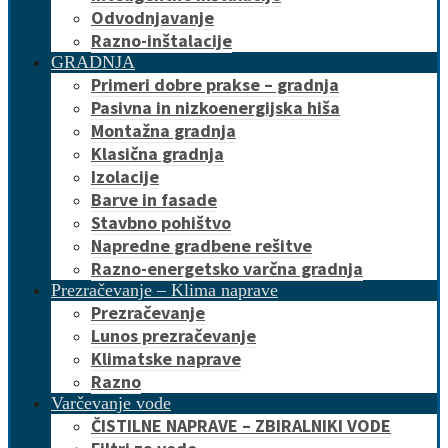
Odvodnjavanje
Razno-inštalacije
GRADNJA
Primeri dobre prakse – gradnja
Pasivna in nizkoenergijska hiša
Montažna gradnja
Klasična gradnja
Izolacije
Barve in fasade
Stavbno pohištvo
Napredne gradbene rešitve
Razno-energetsko varčna gradnja
Prezračevanje – Klima naprave
Prezračevanje
Lunos prezračevanje
Klimatske naprave
Razno
Varčevanje vode
ČISTILNE NAPRAVE – ZBIRALNIKI VODE