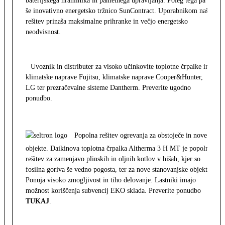
baterijskega hranilnika in pametnega upravljanja. Poleg tega pa
še inovativno energetsko tržnico SunContract. Uporabnikom naša
rešitev prinaša maksimalne prihranke in večjo energetsko
neodvisnost.
Uvoznik in distributer za visoko učinkovite toplotne črpalke in
klimatske naprave Fujitsu, klimatske naprave Cooper&Hunter,
LG ter prezračevalne sisteme Dantherm. Preverite ugodno
ponudbo.
Popolna rešitev ogrevanja za obstoječe in nove
objekte. Daikinova toplotna črpalka Altherma 3 H MT je popolna
rešitev za zamenjavo plinskih in oljnih kotlov v hišah, kjer so
fosilna goriva še vedno pogosta, ter za nove stanovanjske objekte.
Ponuja visoko zmogljivost in tiho delovanje. Lastniki imajo
možnost koriščenja subvencij EKO sklada. Preverite ponudbo
TUKAJ
.