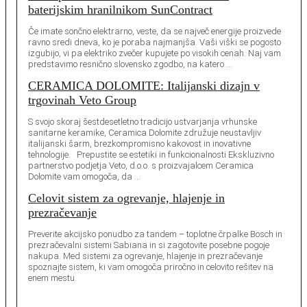
baterijskim hranilnikom SunContract
Če imate sončno elektrarno, veste, da se največ energije proizvede
ravno sredi dneva, ko je poraba najmanjša. Vaši viški se pogosto
izgubijo, vi pa elektriko zvečer kupujete po visokih cenah. Naj vam
predstavimo resnično slovensko zgodbo, na katero …
CERAMICA DOLOMITE: Italijanski dizajn v
trgovinah Veto Group
S svojo skoraj šestdesetletno tradicijo ustvarjanja vrhunske
sanitarne keramike, Ceramica Dolomite združuje neustavljiv
italijanski šarm, brezkompromisno kakovost in inovativne
tehnologije. Prepustite se estetiki in funkcionalnosti Ekskluzivno
partnerstvo podjetja Veto, d.o.o. s proizvajalcem Ceramica
Dolomite vam omogoča, da …
Celovit sistem za ogrevanje, hlajenje in
prezračevanje
Preverite akcijsko ponudbo za tandem – toplotne črpalke Bosch in
prezračevalni sistemi Sabiana in si zagotovite posebne pogoje
nakupa. Med sistemi za ogrevanje, hlajenje in prezračevanje
spoznajte sistem, ki vam omogoča priročno in celovito rešitev na
enem mestu.