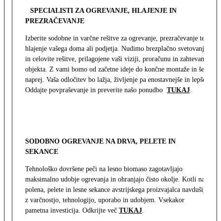
SPECIALISTI ZA OGREVANJE, HLAJENJE IN
PREZRAČEVANJE
Izberite sodobne in varčne rešitve za ogrevanje, prezračevanje ter
hlajenje vašega doma ali podjetja. Nudimo brezplačno svetovanje
in celovite rešitve, prilagojene vaši viziji, proračunu in zahtevam
objekta. Z vami bomo od začetne ideje do končne montaže in še
naprej. Vaša odločitev bo lažja, življenje pa enostavnejše in lepše.
Oddajte povpraševanje in preverite našo ponudbo
TUKAJ
.
SODOBNO OGREVANJE NA DRVA, PELETE IN
SEKANCE
Tehnološko dovršene peči na lesno biomaso zagotavljajo
maksimalno udobje ogrevanja in ohranjajo čisto okolje. Kotli na
polena, pelete in lesne sekance avstrijskega proizvajalca navdušijo
z varčnostjo, tehnologijo, uporabo in udobjem. Vsekakor
pametna investicija. Odkrijte več
TUKAJ
.