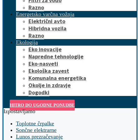
Filtri za vodo
Razno
Energetsko varčna vožnja
Električni avto
Hibridna vozila
Razno
Ekologija
Eko inovacije
Napredne tehnologije
Eko-nasveti
Ekološka zavest
Komunalna energetika
Okolje in zdravje
Dogodki
HITRO DO UGODNE PONUDBE
Izpostavljamo
Toplotne črpalke
Sončne elektrarne
Lunos prezračevanje