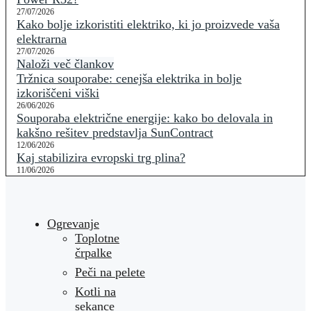
27/07/2026
Kako bolje izkoristiti elektriko, ki jo proizvede vaša
elektrarna
27/07/2026
Naloži več člankov
Tržnica souporabe: cenejša elektrika in bolje
izkoriščeni viški
26/06/2026
Souporaba električne energije: kako bo delovala in
kakšno rešitev predstavlja SunContract
12/06/2026
Kaj stabilizira evropski trg plina?
11/06/2026
Ogrevanje
Toplotne
črpalke
Peči na pelete
Kotli na
sekance