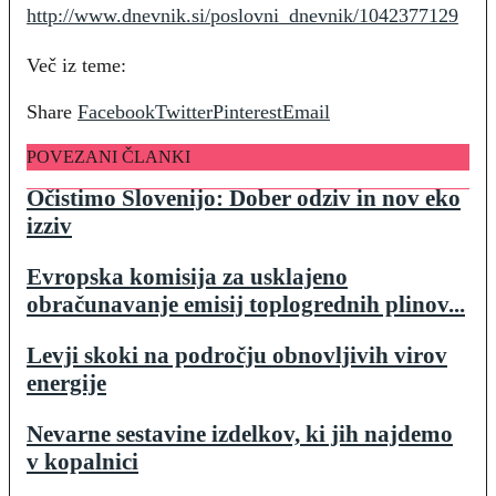
http://www.dnevnik.si/poslovni_dnevnik/1042377129
Več iz teme:
Share
Facebook
Twitter
Pinterest
Email
POVEZANI ČLANKI
Očistimo Slovenijo: Dober odziv in nov eko
izziv
Evropska komisija za usklajeno
obračunavanje emisij toplogrednih plinov...
Levji skoki na področju obnovljivih virov
energije
Nevarne sestavine izdelkov, ki jih najdemo
v kopalnici