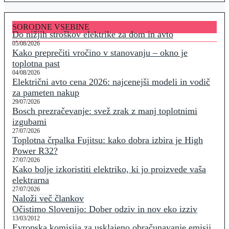
SORODNE VSEBINE
Do nižjih stroškov elektrike za dom in avto
05/08/2026
Kako preprečiti vročino v stanovanju – okno je
toplotna past
04/08/2026
Električni avto cena 2026: najcenejši modeli in vodič
za pameten nakup
29/07/2026
Bosch prezračevanje: svež zrak z manj toplotnimi
izgubami
27/07/2026
Toplotna črpalka Fujitsu: kako dobra izbira je High
Power R32?
27/07/2026
Kako bolje izkoristiti elektriko, ki jo proizvede vaša
elektrarna
27/07/2026
Naloži več člankov
Očistimo Slovenijo: Dober odziv in nov eko izziv
13/03/2012
Evropska komisija za usklajeno obračunavanje emisij