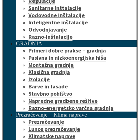
Regulacije
Sanitarne inštalacije
Vodovodne inštalacije
Inteligentne inštalacije
Odvodnjavanje
Razno-inštalacije
GRADNJA
Primeri dobre prakse – gradnja
Pasivna in nizkoenergijska hiša
Montažna gradnja
Klasična gradnja
Izolacije
Barve in fasade
Stavbno pohištvo
Napredne gradbene rešitve
Razno-energetsko varčna gradnja
Prezračevanje – Klima naprave
Prezračevanje
Lunos prezračevanje
Klimatske naprave