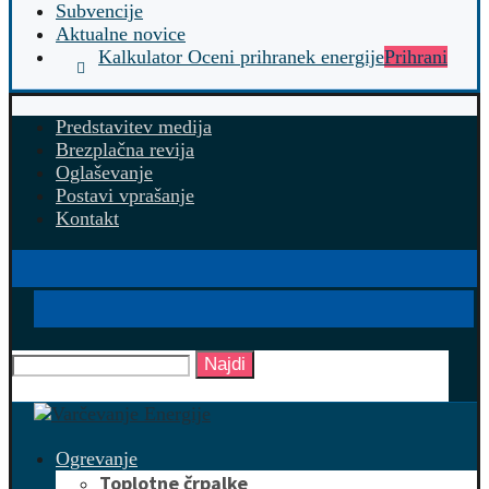
Subvencije
Aktualne novice
Kalkulator Oceni prihranek energije
Prihrani
Predstavitev medija
Brezplačna revija
Oglaševanje
Postavi vprašanje
Kontakt
Najdi
Ogrevanje
Toplotne črpalke