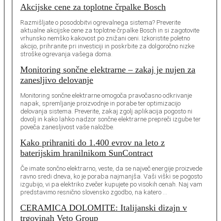
Akcijske cene za toplotne črpalke Bosch
Razmišljate o posodobitvi ogrevalnega sistema? Preverite
aktualne akcijske cene za toplotne črpalke Bosch in si zagotovite
vrhunsko nemško kakovost po znižani ceni. Izkoristite poletno
akcijo, prihranite pri investiciji in poskrbite za dolgoročno nizke
stroške ogrevanja vašega doma.
Monitoring sončne elektrarne – zakaj je nujen za
zanesljivo delovanje
Monitoring sončne elektrarne omogoča pravočasno odkrivanje
napak, spremljanje proizvodnje in porabe ter optimizacijo
delovanja sistema. Preverite, zakaj zgolj aplikacija pogosto ni
dovolj in kako lahko nadzor sončne elektrarne prepreči izgube ter
poveča zanesljivost vaše naložbe.
Kako prihraniti do 1.400 evrov na leto z
baterijskim hranilnikom SunContract
Če imate sončno elektrarno, veste, da se največ energije proizvede
ravno sredi dneva, ko je poraba najmanjša. Vaši viški se pogosto
izgubijo, vi pa elektriko zvečer kupujete po visokih cenah. Naj vam
predstavimo resnično slovensko zgodbo, na katero …
CERAMICA DOLOMITE: Italijanski dizajn v
trgovinah Veto Group