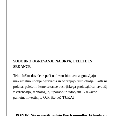
SODOBNO OGREVANJE NA DRVA, PELETE IN
SEKANCE
Tehnološko dovršene peči na lesno biomaso zagotavljajo
maksimalno udobje ogrevanja in ohranjajo čisto okolje. Kotli na
polena, pelete in lesne sekance avstrijskega proizvajalca navdušijo
z varčnostjo, tehnologijo, uporabo in udobjem. Vsekakor
pametna investicija. Odkrijte več
TUKAJ
.
POZOR: Ste preverili zadnjo Bosch ponudbo, ki konkretno