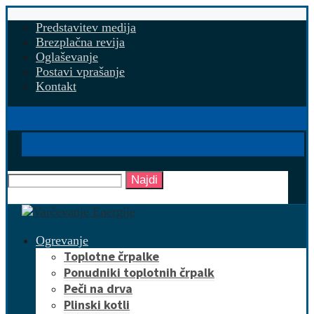
Predstavitev medija
Brezplačna revija
Oglaševanje
Postavi vprašanje
Kontakt
Najdi
Ogrevanje
Toplotne črpalke
Ponudniki toplotnih črpalk
Peči na drva
Plinski kotli