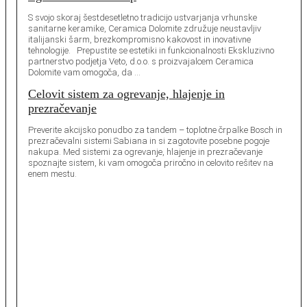
S svojo skoraj šestdesetletno tradicijo ustvarjanja vrhunske
sanitarne keramike, Ceramica Dolomite združuje neustavljiv
italijanski šarm, brezkompromisno kakovost in inovativne
tehnologije. Prepustite se estetiki in funkcionalnosti Ekskluzivno
partnerstvo podjetja Veto, d.o.o. s proizvajalcem Ceramica
Dolomite vam omogoča, da …
Celovit sistem za ogrevanje, hlajenje in
prezračevanje
Preverite akcijsko ponudbo za tandem – toplotne črpalke Bosch in
prezračevalni sistemi Sabiana in si zagotovite posebne pogoje
nakupa. Med sistemi za ogrevanje, hlajenje in prezračevanje
spoznajte sistem, ki vam omogoča priročno in celovito rešitev na
enem mestu.