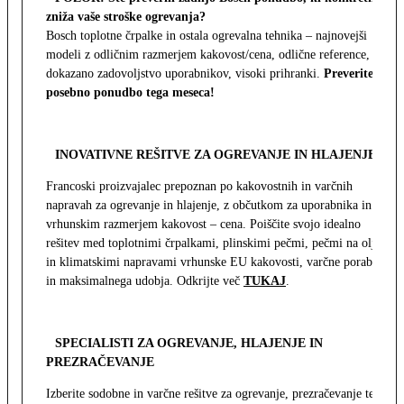
zniža vaše stroške ogrevanja?
Bosch toplotne črpalke in ostala ogrevalna tehnika – najnovejši
modeli z odličnim razmerjem kakovost/cena, odlične reference,
dokazano zadovoljstvo uporabnikov, visoki prihranki.
Preverite
posebno ponudbo tega meseca!
INOVATIVNE REŠITVE ZA OGREVANJE IN HLAJENJE
Francoski proizvajalec prepoznan po kakovostnih in varčnih
napravah za ogrevanje in hlajenje, z občutkom za uporabnika in z
vrhunskim razmerjem kakovost – cena. Poiščite svojo idealno
rešitev med toplotnimi črpalkami, plinskimi pečmi, pečmi na olje
in klimatskimi napravami vrhunske EU kakovosti, varčne porabe
in maksimalnega udobja. Odkrijte več
TUKAJ
.
SPECIALISTI ZA OGREVANJE, HLAJENJE IN
PREZRAČEVANJE
Izberite sodobne in varčne rešitve za ogrevanje, prezračevanje ter