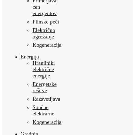
Primerjava
cen
energentov
Plinske peči
Električno
ogrevanje
Kogeneracija
Energija
Hranilniki
električne
energije
Energetske
rešitve
Razsvetljava
Sončne
elektrarne
Kogeneracija
Gradnja