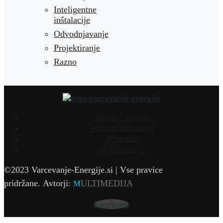
Inteligentne
inštalacije
Odvodnjavanje
Projektiranje
Razno
Splošni pogoji
Varstvo podatkov
Kontakt
Oglaševanje
©2023 Varcevanje-Energije.si | Vse pravice
pridržane.
Avtorji:
ULTIMEDIJA
M
Facebook