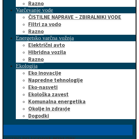
Razno
Varčevanje vode
ČISTILNE NAPRAVE – ZBIRALNIKI VODE
Filtri za vodo
Razno
Energetsko varčna vožnja
Električni avto
Hibridna vozila
Razno
Ekologija
Eko inovacije
Napredne tehnologije
Eko-nasveti
Ekološka zavest
Komunalna energetika
Okolje in zdravje
Dogodki
HITRO DO UGODNE PONUDBE