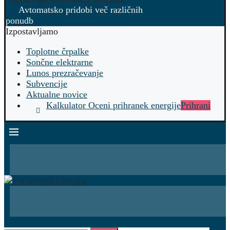
Avtomatsko pridobi več različnih
ponudb
Izpostavljamo
Toplotne črpalke
Sončne elektrarne
Lunos prezračevanje
Subvencije
Aktualne novice
Kalkulator Oceni prihranek energije
Prihrani