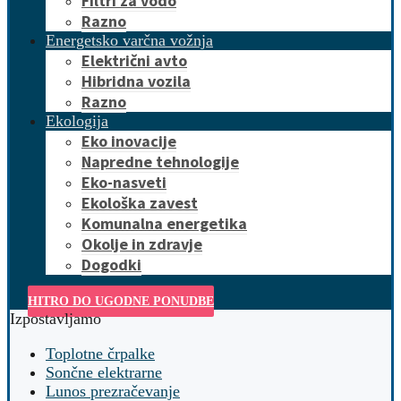
Filtri za vodo
Razno
Energetsko varčna vožnja
Električni avto
Hibridna vozila
Razno
Ekologija
Eko inovacije
Napredne tehnologije
Eko-nasveti
Ekološka zavest
Komunalna energetika
Okolje in zdravje
Dogodki
HITRO DO UGODNE PONUDBE
Izpostavljamo
Toplotne črpalke
Sončne elektrarne
Lunos prezračevanje