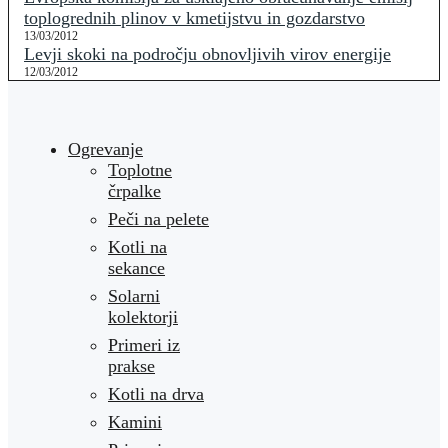
toplogrednih plinov v kmetijstvu in gozdarstvo
13/03/2012
Levji skoki na področju obnovljivih virov energije
12/03/2012
Ogrevanje
Toplotne
črpalke
Peči na pelete
Kotli na
sekance
Solarni
kolektorji
Primeri iz
prakse
Kotli na drva
Kamini