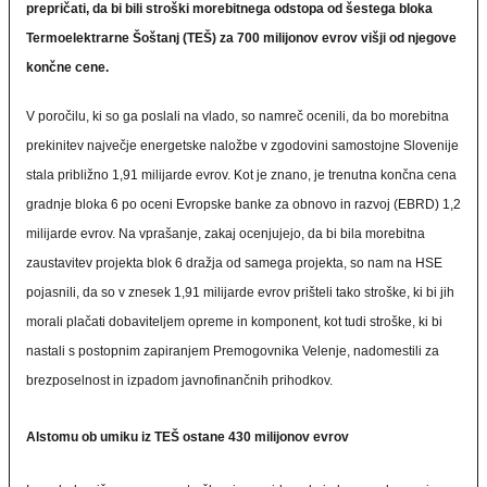
prepričati, da bi bili stroški morebitnega odstopa od šestega bloka
Termoelektrarne Šoštanj (TEŠ) za 700 milijonov evrov višji od njegove
končne cene.
V poročilu, ki so ga poslali na vlado, so namreč ocenili, da bo morebitna
prekinitev največje energetske naložbe v zgodovini samostojne Slovenije
stala približno 1,91 milijarde evrov. Kot je znano, je trenutna končna cena
gradnje bloka 6 po oceni Evropske banke za obnovo in razvoj (EBRD) 1,2
milijarde evrov. Na vprašanje, zakaj ocenjujejo, da bi bila morebitna
zaustavitev projekta blok 6 dražja od samega projekta, so nam na HSE
pojasnili, da so v znesek 1,91 milijarde evrov prišteli tako stroške, ki bi jih
morali plačati dobaviteljem opreme in komponent, kot tudi stroške, ki bi
nastali s postopnim zapiranjem Premogovnika Velenje, nadomestili za
brezposelnost in izpadom javnofinančnih prihodkov.
Alstomu ob umiku iz TEŠ ostane 430 milijonov evrov