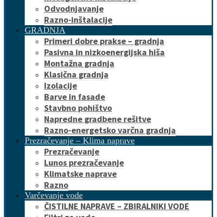
Odvodnjavanje
Razno-inštalacije
GRADNJA
Primeri dobre prakse – gradnja
Pasivna in nizkoenergijska hiša
Montažna gradnja
Klasična gradnja
Izolacije
Barve in fasade
Stavbno pohištvo
Napredne gradbene rešitve
Razno-energetsko varčna gradnja
Prezračevanje – Klima naprave
Prezračevanje
Lunos prezračevanje
Klimatske naprave
Razno
Varčevanje vode
ČISTILNE NAPRAVE – ZBIRALNIKI VODE