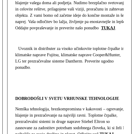
hlajenje vašega doma ali podjetja. Nudimo brezplačno svetovanje
in celovite rešitve, prilagojene vaši viziji, proračunu in zahtevam
objekta. Z vami bomo od začetne ideje do končne montaže in še
naprej. Vaša odločitev bo lažja, življenje pa enostavnejše in lepše.
Oddajte povpraševanje in preverite našo ponudbo
TUKAJ
.
Uvoznik in distributer za visoko učinkovite toplotne črpalke in
klimatske naprave Fujitsu, klimatske naprave Cooper&Hunter,
LG ter prezračevalne sisteme Dantherm. Preverite ugodno
ponudbo.
DOBRODOŠLI V SVETU VRHUNSKE TEHNOLOGIJE
Nemška tehnologija, brezkompromisna v kakovosti – ogrevanje,
hlajenje in prezračevanje na najvišji ravni. Toplotne črpalke,
prezračevalni sistemi in druge naprave Stiebel Eltron so
zasnovane za zadostitev potrebam sodobnega človeka, ki si želi le