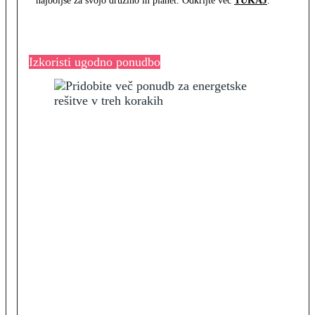
najboljše za svojo družino in planet. Odkrijte več
TUKAJ
.
Izkoristi ugodno ponudbo