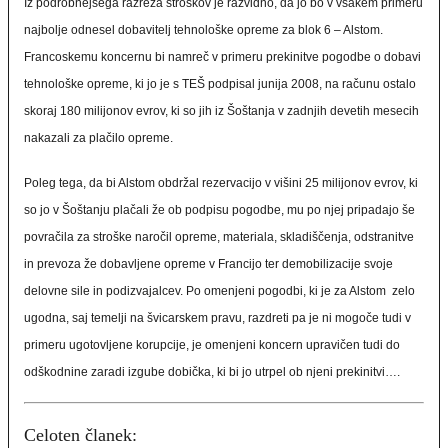
Iz podrobnejšega razreza stroškov je razvidno, da jo bo v vsakem primeru
najbolje odnesel dobavitelj tehnološke opreme za blok 6 – Alstom.
Francoskemu koncernu bi namreč v primeru prekinitve pogodbe o dobavi
tehnološke opreme, ki jo je s TEŠ podpisal junija 2008, na računu ostalo
skoraj 180 milijonov evrov, ki so jih iz Šoštanja v zadnjih devetih mesecih
nakazali za plačilo opreme.
Poleg tega, da bi Alstom obdržal rezervacijo v višini 25 milijonov evrov, ki
so jo v Šoštanju plačali že ob podpisu pogodbe, mu po njej pripadajo še
povračila za stroške naročil opreme, materiala, skladiščenja, odstranitve
in prevoza že dobavljene opreme v Francijo ter demobilizacije svoje
delovne sile in podizvajalcev. Po omenjeni pogodbi, ki je za Alstom zelo
ugodna, saj temelji na švicarskem pravu, razdreti pa je ni mogoče tudi v
primeru ugotovljene korupcije, je omenjeni koncern upravičen tudi do
odškodnine zaradi izgube dobička, ki bi jo utrpel ob njeni prekinitvi….
Celoten članek: