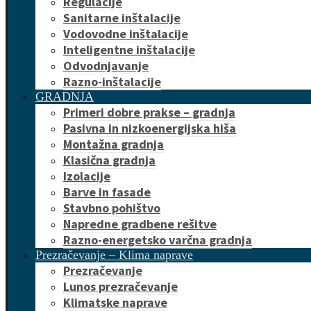
Regulacije
Sanitarne inštalacije
Vodovodne inštalacije
Inteligentne inštalacije
Odvodnjavanje
Razno-inštalacije
GRADNJA
Primeri dobre prakse – gradnja
Pasivna in nizkoenergijska hiša
Montažna gradnja
Klasična gradnja
Izolacije
Barve in fasade
Stavbno pohištvo
Napredne gradbene rešitve
Razno-energetsko varčna gradnja
Prezračevanje – Klima naprave
Prezračevanje
Lunos prezračevanje
Klimatske naprave