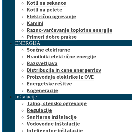
Kotli na sekance
Kotli na pelete
Električno ogrevanje
Kamini
Razno-varčevanje toplotne energije
Primeri dobre prakse
ENERGIJA
Sončne elektrarne
Hranilniki električne energije
Razsvetljava
Distribucija in cene energentov
Proizvodnja elektrike iz OVE
Energetske rešitve
Kogeneracije
Inštalacije
Talno, stensko ogrevanje
Regulacije
Sanitarne inštalacije
Vodovodne inštalacije
Inteligentne inštalacije