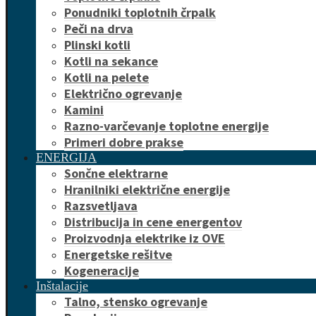
Ponudniki toplotnih črpalk
Peči na drva
Plinski kotli
Kotli na sekance
Kotli na pelete
Električno ogrevanje
Kamini
Razno-varčevanje toplotne energije
Primeri dobre prakse
ENERGIJA
Sončne elektrarne
Hranilniki električne energije
Razsvetljava
Distribucija in cene energentov
Proizvodnja elektrike iz OVE
Energetske rešitve
Kogeneracije
Inštalacije
Talno, stensko ogrevanje