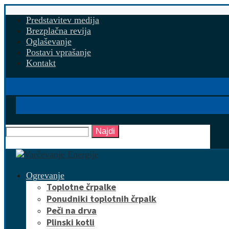
Predstavitev medija
Brezplačna revija
Oglaševanje
Postavi vprašanje
Kontakt
Najdi
Ogrevanje
Toplotne črpalke
Ponudniki toplotnih črpalk
Peči na drva
Plinski kotli