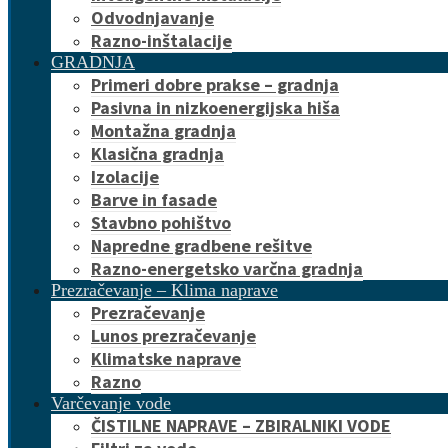
Odvodnjavanje
Razno-inštalacije
GRADNJA
Primeri dobre prakse – gradnja
Pasivna in nizkoenergijska hiša
Montažna gradnja
Klasična gradnja
Izolacije
Barve in fasade
Stavbno pohištvo
Napredne gradbene rešitve
Razno-energetsko varčna gradnja
Prezračevanje – Klima naprave
Prezračevanje
Lunos prezračevanje
Klimatske naprave
Razno
Varčevanje vode
ČISTILNE NAPRAVE – ZBIRALNIKI VODE