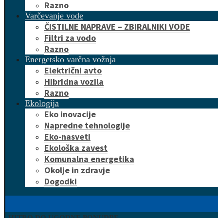
Razno
Varčevanje vode
ČISTILNE NAPRAVE – ZBIRALNIKI VODE
Filtri za vodo
Razno
Energetsko varčna vožnja
Električni avto
Hibridna vozila
Razno
Ekologija
Eko inovacije
Napredne tehnologije
Eko-nasveti
Ekološka zavest
Komunalna energetika
Okolje in zdravje
Dogodki
HITRO DO UGODNE PONUDBE