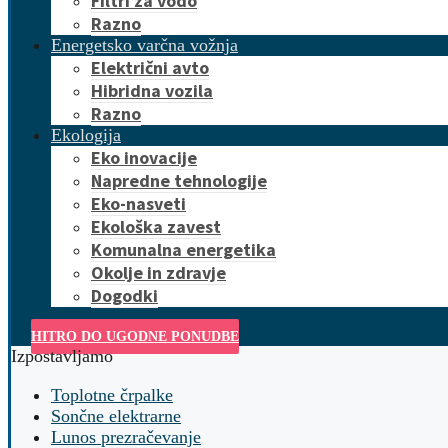
Filtri za vodo
Razno
Energetsko varčna vožnja
Električni avto
Hibridna vozila
Razno
Ekologija
Eko inovacije
Napredne tehnologije
Eko-nasveti
Ekološka zavest
Komunalna energetika
Okolje in zdravje
Dogodki
HITRO DO UGODNE PONUDBE
Izpostavljamo
Toplotne črpalke
Sončne elektrarne
Lunos prezračevanje