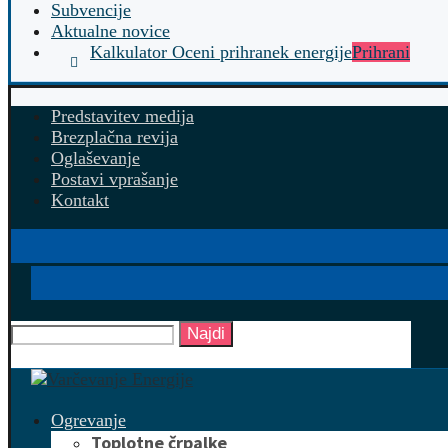
Subvencije
Aktualne novice
Kalkulator Oceni prihranek energije
Prihrani
Predstavitev medija
Brezplačna revija
Oglaševanje
Postavi vprašanje
Kontakt
Najdi
Ogrevanje
Toplotne črpalke