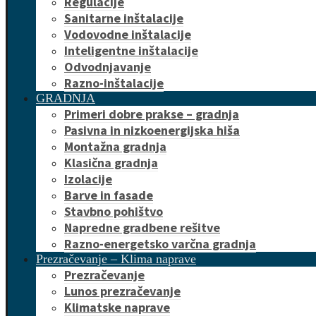
Regulacije
Sanitarne inštalacije
Vodovodne inštalacije
Inteligentne inštalacije
Odvodnjavanje
Razno-inštalacije
GRADNJA
Primeri dobre prakse – gradnja
Pasivna in nizkoenergijska hiša
Montažna gradnja
Klasična gradnja
Izolacije
Barve in fasade
Stavbno pohištvo
Napredne gradbene rešitve
Razno-energetsko varčna gradnja
Prezračevanje – Klima naprave
Prezračevanje
Lunos prezračevanje
Klimatske naprave