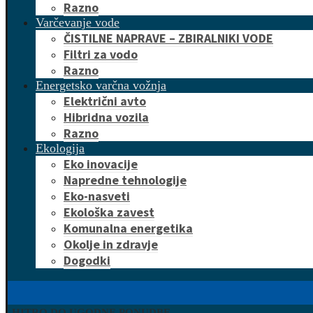
Razno
Varčevanje vode
ČISTILNE NAPRAVE – ZBIRALNIKI VODE
Filtri za vodo
Razno
Energetsko varčna vožnja
Električni avto
Hibridna vozila
Razno
Ekologija
Eko inovacije
Napredne tehnologije
Eko-nasveti
Ekološka zavest
Komunalna energetika
Okolje in zdravje
Dogodki
HITRO DO UGODNE PONUDBE