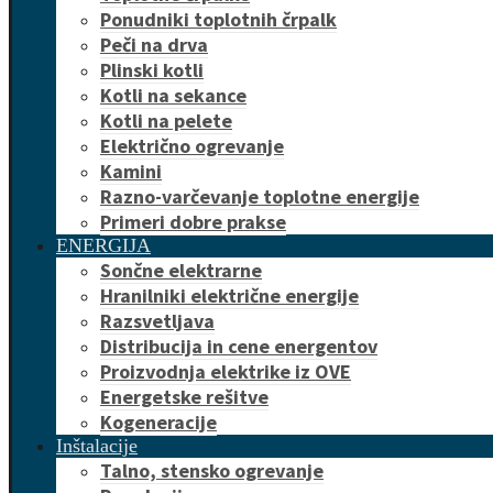
Ponudniki toplotnih črpalk
Peči na drva
Plinski kotli
Kotli na sekance
Kotli na pelete
Električno ogrevanje
Kamini
Razno-varčevanje toplotne energije
Primeri dobre prakse
ENERGIJA
Sončne elektrarne
Hranilniki električne energije
Razsvetljava
Distribucija in cene energentov
Proizvodnja elektrike iz OVE
Energetske rešitve
Kogeneracije
Inštalacije
Talno, stensko ogrevanje