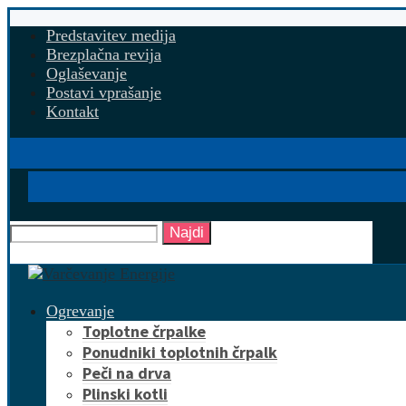
Predstavitev medija
Brezplačna revija
Oglaševanje
Postavi vprašanje
Kontakt
Najdi
Ogrevanje
Toplotne črpalke
Ponudniki toplotnih črpalk
Peči na drva
Plinski kotli