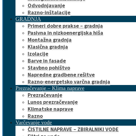
Odvodnjavanje
Razno-inštalacije
GRADNJA
Primeri dobre prakse – gradnja
Pasivna in nizkoenergijska hiša
Montažna gradnja
Klasična gradnja
Izolacije
Barve in fasade
Stavbno pohištvo
Napredne gradbene rešitve
Razno-energetsko varčna gradnja
Prezračevanje – Klima naprave
Prezračevanje
Lunos prezračevanje
Klimatske naprave
Razno
Varčevanje vode
ČISTILNE NAPRAVE – ZBIRALNIKI VODE