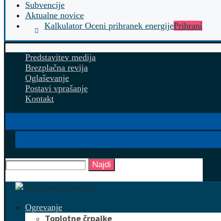
Subvencije
Aktualne novice
Kalkulator Oceni prihranek energije
Prihrani
Predstavitev medija
Brezplačna revija
Oglaševanje
Postavi vprašanje
Kontakt
Najdi
Ogrevanje
Toplotne črpalke