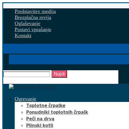
Predstavitev medija
Brezplačna revija
Oglaševanje
Postavi vprašanje
Kontakt
Najdi
Ogrevanje
Toplotne črpalke
Ponudniki toplotnih črpalk
Peči na drva
Plinski kotli