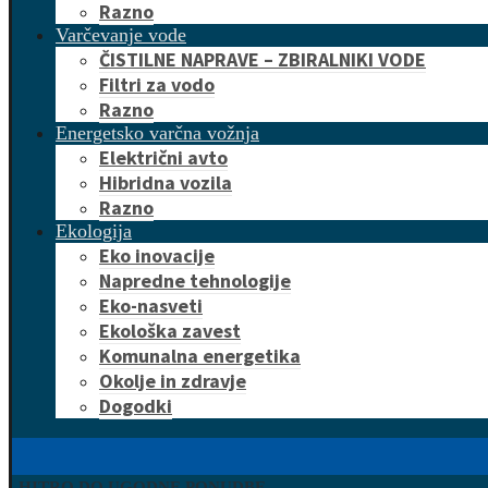
Razno
Varčevanje vode
ČISTILNE NAPRAVE – ZBIRALNIKI VODE
Filtri za vodo
Razno
Energetsko varčna vožnja
Električni avto
Hibridna vozila
Razno
Ekologija
Eko inovacije
Napredne tehnologije
Eko-nasveti
Ekološka zavest
Komunalna energetika
Okolje in zdravje
Dogodki
HITRO DO UGODNE PONUDBE