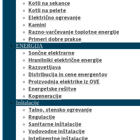
Kotli na sekance
Kotli na pelete
Električno ogrevanje
Kamini
Razno-varčevanje toplotne energije
Primeri dobre prakse
ENERGIJA
Sončne elektrarne
Hranilniki električne energije
Razsvetljava
Distribucija in cene energentov
Proizvodnja elektrike iz OVE
Energetske rešitve
Kogeneracije
Inštalacije
Talno, stensko ogrevanje
Regulacije
Sanitarne inštalacije
Vodovodne inštalacije
Inteligentne inštalacije