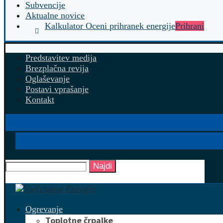
Subvencije
Aktualne novice
Kalkulator Oceni prihranek energije
Prihrani
Predstavitev medija
Brezplačna revija
Oglaševanje
Postavi vprašanje
Kontakt
Najdi
Ogrevanje
Toplotne črpalke