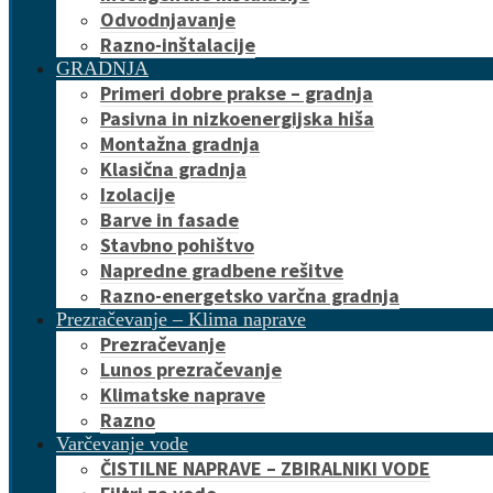
Odvodnjavanje
Razno-inštalacije
GRADNJA
Primeri dobre prakse – gradnja
Pasivna in nizkoenergijska hiša
Montažna gradnja
Klasična gradnja
Izolacije
Barve in fasade
Stavbno pohištvo
Napredne gradbene rešitve
Razno-energetsko varčna gradnja
Prezračevanje – Klima naprave
Prezračevanje
Lunos prezračevanje
Klimatske naprave
Razno
Varčevanje vode
ČISTILNE NAPRAVE – ZBIRALNIKI VODE