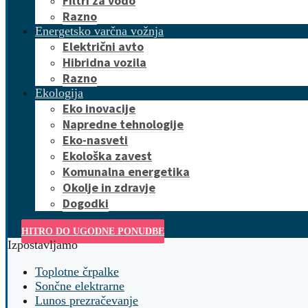
Filtri za vodo
Razno
Energetsko varčna vožnja
Električni avto
Hibridna vozila
Razno
Ekologija
Eko inovacije
Napredne tehnologije
Eko-nasveti
Ekološka zavest
Komunalna energetika
Okolje in zdravje
Dogodki
HITRO DO UGODNE PONUDBE
Izpostavljamo
Toplotne črpalke
Sončne elektrarne
Lunos prezračevanje