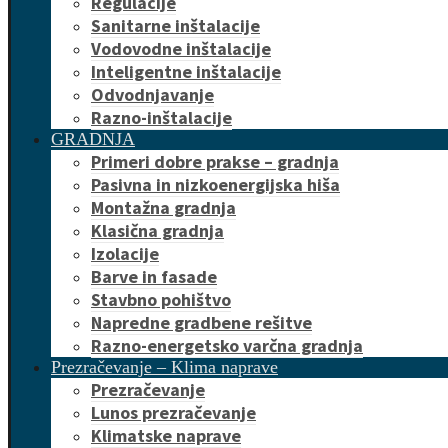
Regulacije
Sanitarne inštalacije
Vodovodne inštalacije
Inteligentne inštalacije
Odvodnjavanje
Razno-inštalacije
GRADNJA
Primeri dobre prakse – gradnja
Pasivna in nizkoenergijska hiša
Montažna gradnja
Klasična gradnja
Izolacije
Barve in fasade
Stavbno pohištvo
Napredne gradbene rešitve
Razno-energetsko varčna gradnja
Prezračevanje – Klima naprave
Prezračevanje
Lunos prezračevanje
Klimatske naprave