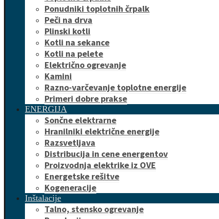
Ponudniki toplotnih črpalk
Peči na drva
Plinski kotli
Kotli na sekance
Kotli na pelete
Električno ogrevanje
Kamini
Razno-varčevanje toplotne energije
Primeri dobre prakse
ENERGIJA
Sončne elektrarne
Hranilniki električne energije
Razsvetljava
Distribucija in cene energentov
Proizvodnja elektrike iz OVE
Energetske rešitve
Kogeneracije
Inštalacije
Talno, stensko ogrevanje