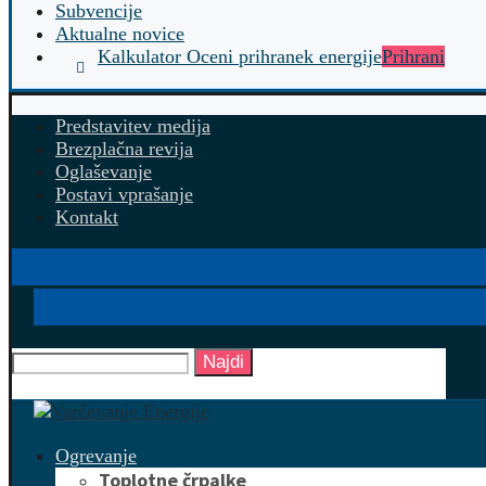
Subvencije
Aktualne novice
Kalkulator Oceni prihranek energije
Prihrani
Predstavitev medija
Brezplačna revija
Oglaševanje
Postavi vprašanje
Kontakt
Najdi
Ogrevanje
Toplotne črpalke