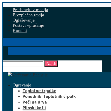
Predstavitev medija
Brezplačna revija
Oglaševanje
Postavi vprašanje
Kontakt
Najdi
Ogrevanje
Toplotne črpalke
Ponudniki toplotnih črpalk
Peči na drva
Plinski kotli