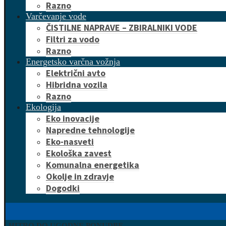
Razno
Varčevanje vode
ČISTILNE NAPRAVE – ZBIRALNIKI VODE
Filtri za vodo
Razno
Energetsko varčna vožnja
Električni avto
Hibridna vozila
Razno
Ekologija
Eko inovacije
Napredne tehnologije
Eko-nasveti
Ekološka zavest
Komunalna energetika
Okolje in zdravje
Dogodki
HITRO DO UGODNE PONUDBE