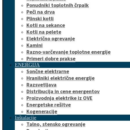
Ponudniki toplotnih črpalk
Peči na drva
Plinski kotli
Kotli na sekance
Kotli na pelete
Električno ogrevanje
Kamini
Razno-varčevanje toplotne energije
Primeri dobre prakse
ENERGIJA
Sončne elektrarne
Hranilniki električne energije
Razsvetljava
Distribucija in cene energentov
Proizvodnja elektrike iz OVE
Energetske rešitve
Kogeneracije
Inštalacije
Talno, stensko ogrevanje