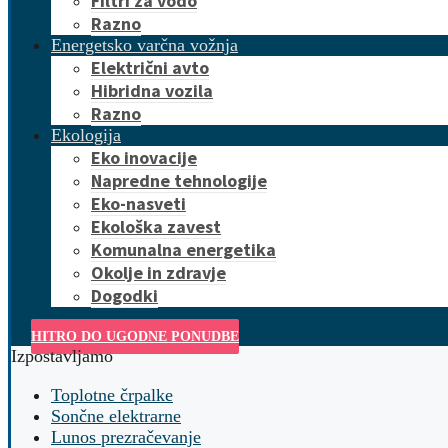
Filtri za vodo
Razno
Energetsko varčna vožnja
Električni avto
Hibridna vozila
Razno
Ekologija
Eko inovacije
Napredne tehnologije
Eko-nasveti
Ekološka zavest
Komunalna energetika
Okolje in zdravje
Dogodki
HITRO DO UGODNE PONUDBE
Izpostavljamo
Toplotne črpalke
Sončne elektrarne
Lunos prezračevanje