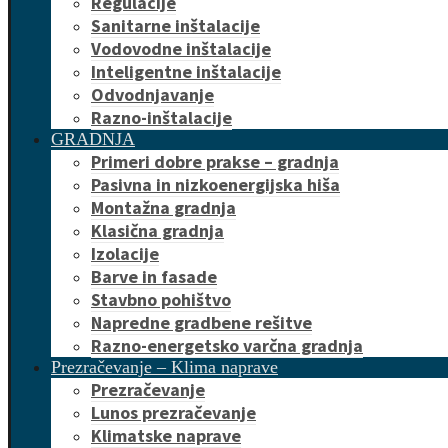
Regulacije
Sanitarne inštalacije
Vodovodne inštalacije
Inteligentne inštalacije
Odvodnjavanje
Razno-inštalacije
GRADNJA
Primeri dobre prakse – gradnja
Pasivna in nizkoenergijska hiša
Montažna gradnja
Klasična gradnja
Izolacije
Barve in fasade
Stavbno pohištvo
Napredne gradbene rešitve
Razno-energetsko varčna gradnja
Prezračevanje – Klima naprave
Prezračevanje
Lunos prezračevanje
Klimatske naprave