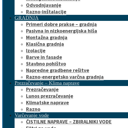
Odvodnjavanje
Razno-inštalacije
GRADNJA
Primeri dobre prakse – gradnja
Pasivna in nizkoenergijska hiša
Montažna gradnja
Klasična gradnja
Izolacije
Barve in fasade
Stavbno pohištvo
Napredne gradbene rešitve
Razno-energetsko varčna gradnja
Prezračevanje – Klima naprave
Prezračevanje
Lunos prezračevanje
Klimatske naprave
Razno
Varčevanje vode
ČISTILNE NAPRAVE – ZBIRALNIKI VODE