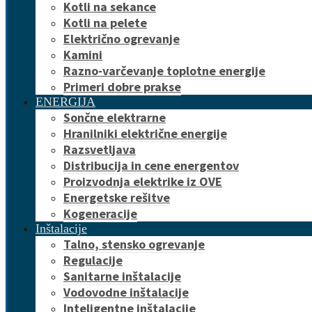
Kotli na sekance
Kotli na pelete
Električno ogrevanje
Kamini
Razno-varčevanje toplotne energije
Primeri dobre prakse
ENERGIJA
Sončne elektrarne
Hranilniki električne energije
Razsvetljava
Distribucija in cene energentov
Proizvodnja elektrike iz OVE
Energetske rešitve
Kogeneracije
Inštalacije
Talno, stensko ogrevanje
Regulacije
Sanitarne inštalacije
Vodovodne inštalacije
Inteligentne inštalacije