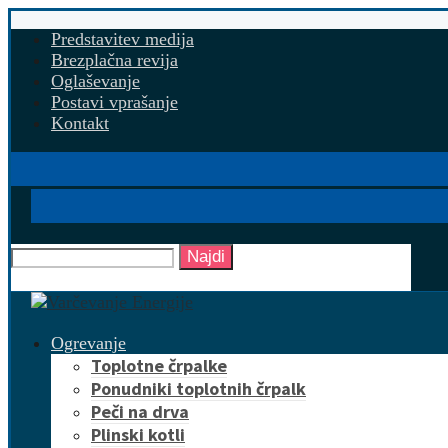
Predstavitev medija
Brezplačna revija
Oglaševanje
Postavi vprašanje
Kontakt
Najdi
Ogrevanje
Toplotne črpalke
Ponudniki toplotnih črpalk
Peči na drva
Plinski kotli