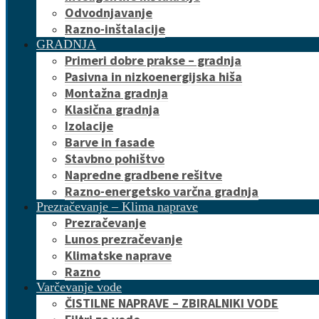
Odvodnjavanje
Razno-inštalacije
GRADNJA
Primeri dobre prakse – gradnja
Pasivna in nizkoenergijska hiša
Montažna gradnja
Klasična gradnja
Izolacije
Barve in fasade
Stavbno pohištvo
Napredne gradbene rešitve
Razno-energetsko varčna gradnja
Prezračevanje – Klima naprave
Prezračevanje
Lunos prezračevanje
Klimatske naprave
Razno
Varčevanje vode
ČISTILNE NAPRAVE – ZBIRALNIKI VODE