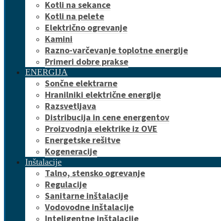
Kotli na sekance
Kotli na pelete
Električno ogrevanje
Kamini
Razno-varčevanje toplotne energije
Primeri dobre prakse
ENERGIJA
Sončne elektrarne
Hranilniki električne energije
Razsvetljava
Distribucija in cene energentov
Proizvodnja elektrike iz OVE
Energetske rešitve
Kogeneracije
Inštalacije
Talno, stensko ogrevanje
Regulacije
Sanitarne inštalacije
Vodovodne inštalacije
Inteligentne inštalacije