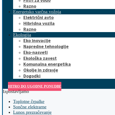
Filtri za vodo
Razno
Energetsko varčna vožnja
Električni avto
Hibridna vozila
Razno
Ekologija
Eko inovacije
Napredne tehnologije
Eko-nasveti
Ekološka zavest
Komunalna energetika
Okolje in zdravje
Dogodki
HITRO DO UGODNE PONUDBE
Izpostavljamo
Toplotne črpalke
Sončne elektrarne
Lunos prezračevanje