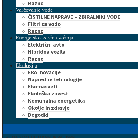
Razno
Varčevanje vode
ČISTILNE NAPRAVE – ZBIRALNIKI VODE
Filtri za vodo
Razno
Energetsko varčna vožnja
Električni avto
Hibridna vozila
Razno
Ekologija
Eko inovacije
Napredne tehnologije
Eko-nasveti
Ekološka zavest
Komunalna energetika
Okolje in zdravje
Dogodki
HITRO DO UGODNE PONUDBE