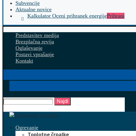
Subvencije
Aktualne novice
Kalkulator Oceni prihranek energije
Prihrani
Predstavitev medija
Brezplačna revija
Oglaševanje
Postavi vprašanje
Kontakt
Najdi
Ogrevanje
Toplotne črpalke