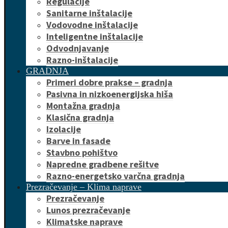
Regulacije
Sanitarne inštalacije
Vodovodne inštalacije
Inteligentne inštalacije
Odvodnjavanje
Razno-inštalacije
GRADNJA
Primeri dobre prakse – gradnja
Pasivna in nizkoenergijska hiša
Montažna gradnja
Klasična gradnja
Izolacije
Barve in fasade
Stavbno pohištvo
Napredne gradbene rešitve
Razno-energetsko varčna gradnja
Prezračevanje – Klima naprave
Prezračevanje
Lunos prezračevanje
Klimatske naprave