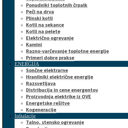
Ponudniki toplotnih črpalk
Peči na drva
Plinski kotli
Kotli na sekance
Kotli na pelete
Električno ogrevanje
Kamini
Razno-varčevanje toplotne energije
Primeri dobre prakse
ENERGIJA
Sončne elektrarne
Hranilniki električne energije
Razsvetljava
Distribucija in cene energentov
Proizvodnja elektrike iz OVE
Energetske rešitve
Kogeneracije
Inštalacije
Talno, stensko ogrevanje