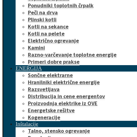
Ponudniki toplotnih črpalk
Peči na drva
Plinski kotli
Kotli na sekance
Kotli na pelete
Električno ogrevanje
Kamini
Razno-varčevanje toplotne energije
Primeri dobre prakse
ENERGIJA
Sončne elektrarne
Hranilniki električne energije
Razsvetljava
Distribucija in cene energentov
Proizvodnja elektrike iz OVE
Energetske rešitve
Kogeneracije
Inštalacije
Talno, stensko ogrevanje