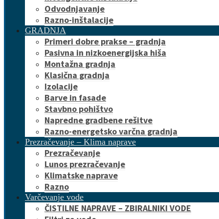
Odvodnjavanje
Razno-inštalacije
GRADNJA
Primeri dobre prakse – gradnja
Pasivna in nizkoenergijska hiša
Montažna gradnja
Klasična gradnja
Izolacije
Barve in fasade
Stavbno pohištvo
Napredne gradbene rešitve
Razno-energetsko varčna gradnja
Prezračevanje – Klima naprave
Prezračevanje
Lunos prezračevanje
Klimatske naprave
Razno
Varčevanje vode
ČISTILNE NAPRAVE – ZBIRALNIKI VODE