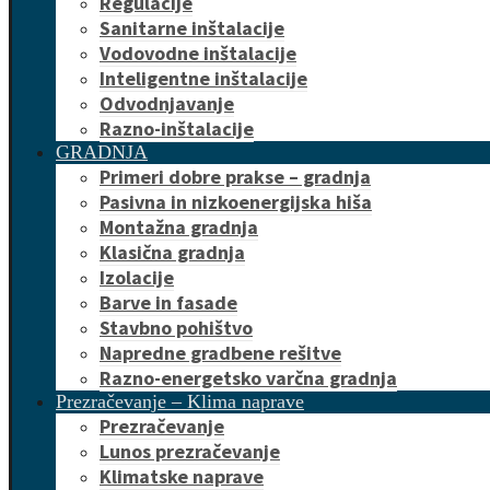
Regulacije
Sanitarne inštalacije
Vodovodne inštalacije
Inteligentne inštalacije
Odvodnjavanje
Razno-inštalacije
GRADNJA
Primeri dobre prakse – gradnja
Pasivna in nizkoenergijska hiša
Montažna gradnja
Klasična gradnja
Izolacije
Barve in fasade
Stavbno pohištvo
Napredne gradbene rešitve
Razno-energetsko varčna gradnja
Prezračevanje – Klima naprave
Prezračevanje
Lunos prezračevanje
Klimatske naprave