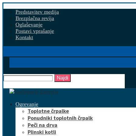
Predstavitev medija
Brezplačna revija
Oglaševanje
Postavi vprašanje
Kontakt
Najdi
Ogrevanje
Toplotne črpalke
Ponudniki toplotnih črpalk
Peči na drva
Plinski kotli