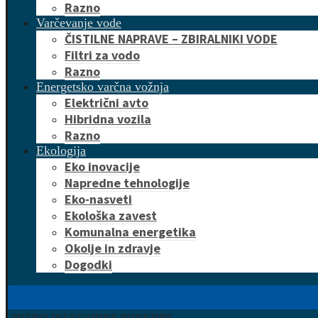
Razno
Varčevanje vode
ČISTILNE NAPRAVE – ZBIRALNIKI VODE
Filtri za vodo
Razno
Energetsko varčna vožnja
Električni avto
Hibridna vozila
Razno
Ekologija
Eko inovacije
Napredne tehnologije
Eko-nasveti
Ekološka zavest
Komunalna energetika
Okolje in zdravje
Dogodki
HITRO DO UGODNE PONUDBE