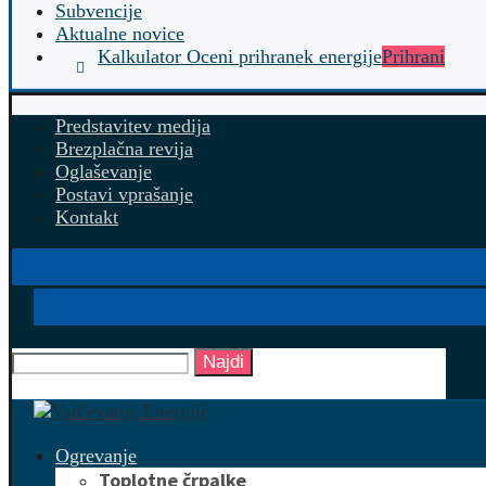
Subvencije
Aktualne novice
Kalkulator Oceni prihranek energije
Prihrani
Predstavitev medija
Brezplačna revija
Oglaševanje
Postavi vprašanje
Kontakt
Najdi
Ogrevanje
Toplotne črpalke