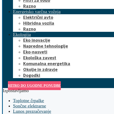
Filtri za vodo
Razno
Energetsko varčna vožnja
Električni avto
Hibridna vozila
Razno
Ekologija
Eko inovacije
Napredne tehnologije
Eko-nasveti
Ekološka zavest
Komunalna energetika
Okolje in zdravje
Dogodki
HITRO DO UGODNE PONUDBE
Izpostavljamo
Toplotne črpalke
Sončne elektrarne
Lunos prezračevanje