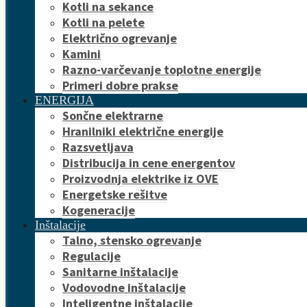
Kotli na sekance
Kotli na pelete
Električno ogrevanje
Kamini
Razno-varčevanje toplotne energije
Primeri dobre prakse
ENERGIJA
Sončne elektrarne
Hranilniki električne energije
Razsvetljava
Distribucija in cene energentov
Proizvodnja elektrike iz OVE
Energetske rešitve
Kogeneracije
Inštalacije
Talno, stensko ogrevanje
Regulacije
Sanitarne inštalacije
Vodovodne inštalacije
Inteligentne inštalacije