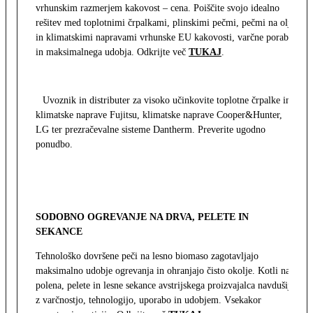
vrhunskim razmerjem kakovost – cena. Poiščite svojo idealno
rešitev med toplotnimi črpalkami, plinskimi pečmi, pečmi na olje
in klimatskimi napravami vrhunske EU kakovosti, varčne porabe
in maksimalnega udobja. Odkrijte več
TUKAJ
.
Uvoznik in distributer za visoko učinkovite toplotne črpalke in
klimatske naprave Fujitsu, klimatske naprave Cooper&Hunter,
LG ter prezračevalne sisteme Dantherm. Preverite ugodno
ponudbo.
SODOBNO OGREVANJE NA DRVA, PELETE IN
SEKANCE
Tehnološko dovršene peči na lesno biomaso zagotavljajo
maksimalno udobje ogrevanja in ohranjajo čisto okolje. Kotli na
polena, pelete in lesne sekance avstrijskega proizvajalca navdušijo
z varčnostjo, tehnologijo, uporabo in udobjem. Vsekakor