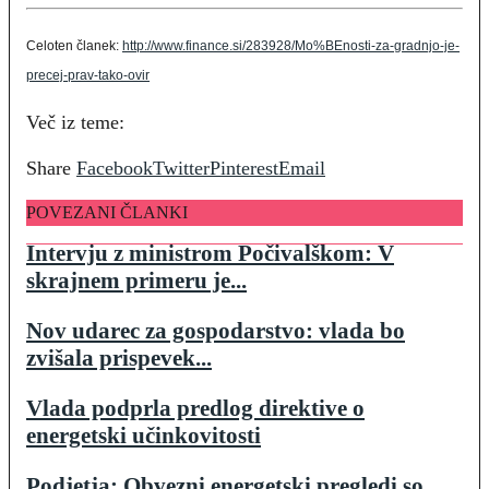
Celoten članek:
http://www.finance.si/283928/Mo%BEnosti-za-gradnjo-je-
precej-prav-tako-ovir
Več iz teme:
Share
Facebook
Twitter
Pinterest
Email
POVEZANI ČLANKI
Intervju z ministrom Počivalškom: V
skrajnem primeru je...
Nov udarec za gospodarstvo: vlada bo
zvišala prispevek...
Vlada podprla predlog direktive o
energetski učinkovitosti
Podjetja: Obvezni energetski pregledi so