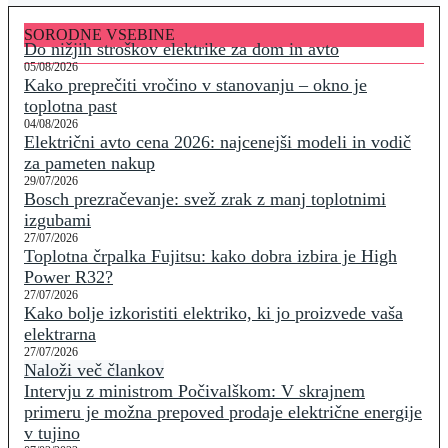
SORODNE VSEBINE
Do nižjih stroškov elektrike za dom in avto
05/08/2026
Kako preprečiti vročino v stanovanju – okno je
toplotna past
04/08/2026
Električni avto cena 2026: najcenejši modeli in vodič
za pameten nakup
29/07/2026
Bosch prezračevanje: svež zrak z manj toplotnimi
izgubami
27/07/2026
Toplotna črpalka Fujitsu: kako dobra izbira je High
Power R32?
27/07/2026
Kako bolje izkoristiti elektriko, ki jo proizvede vaša
elektrarna
27/07/2026
Naloži več člankov
Intervju z ministrom Počivalškom: V skrajnem
primeru je možna prepoved prodaje električne energije
v tujino