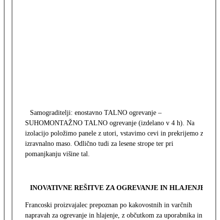
Samograditelji: enostavno TALNO ogrevanje –
SUHOMONTAŽNO TALNO ogrevanje (izdelano v 4 h). Na
izolacijo položimo panele z utori, vstavimo cevi in prekrijemo z
izravnalno maso. Odlično tudi za lesene strope ter pri
pomanjkanju višine tal.
INOVATIVNE REŠITVE ZA OGREVANJE IN HLAJENJE
Francoski proizvajalec prepoznan po kakovostnih in varčnih
napravah za ogrevanje in hlajenje, z občutkom za uporabnika in z