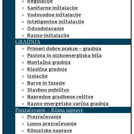
Regulacije
Sanitarne inštalacije
Vodovodne inštalacije
Inteligentne inštalacije
Odvodnjavanje
Razno-inštalacije
GRADNJA
Primeri dobre prakse – gradnja
Pasivna in nizkoenergijska hiša
Montažna gradnja
Klasična gradnja
Izolacije
Barve in fasade
Stavbno pohištvo
Napredne gradbene rešitve
Razno-energetsko varčna gradnja
Prezračevanje – Klima naprave
Prezračevanje
Lunos prezračevanje
Klimatske naprave