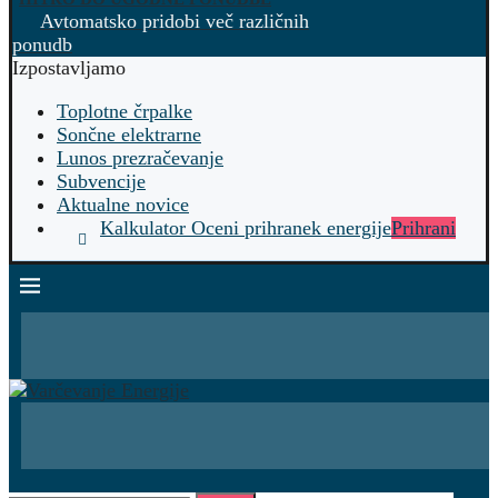
Avtomatsko pridobi več različnih
ponudb
Izpostavljamo
Toplotne črpalke
Sončne elektrarne
Lunos prezračevanje
Subvencije
Aktualne novice
Kalkulator Oceni prihranek energije
Prihrani