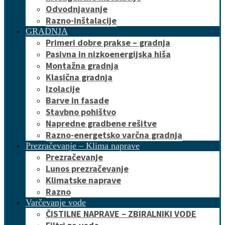
Odvodnjavanje
Razno-inštalacije
GRADNJA
Primeri dobre prakse – gradnja
Pasivna in nizkoenergijska hiša
Montažna gradnja
Klasična gradnja
Izolacije
Barve in fasade
Stavbno pohištvo
Napredne gradbene rešitve
Razno-energetsko varčna gradnja
Prezračevanje – Klima naprave
Prezračevanje
Lunos prezračevanje
Klimatske naprave
Razno
Varčevanje vode
ČISTILNE NAPRAVE – ZBIRALNIKI VODE