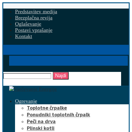
Predstavitev medija
Brezplačna revija
Oglaševanje
Postavi vprašanje
Kontakt
Najdi
Ogrevanje
Toplotne črpalke
Ponudniki toplotnih črpalk
Peči na drva
Plinski kotli