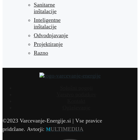
Sanitarne
inštalacije
Inteligentne
inštalacije
Odvodnjavanje
Projektiranje
Razno
Splošni pogoji
Varstvo podatkov
Kontakt
Oglaševanje
©2023 Varcevanje-Energije.si | Vse pravice
pridržane.
Avtorji:
ULTIMEDIJA
M