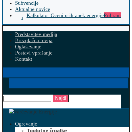
Subvencije
Aktualne novice
Kalkulator Oceni prihranek energije
Prihrani
Predstavitev medija
Brezplačna revija
Oglaševanje
Postavi vprašanje
Kontakt
Najdi
Ogrevanje
Toplotne črpalke