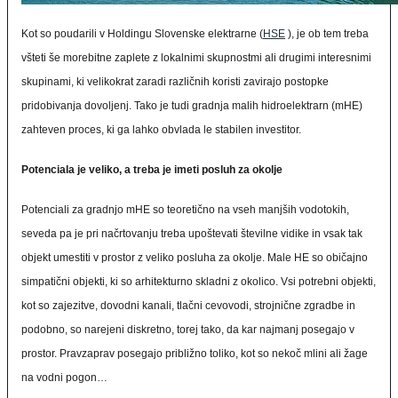
Kot so poudarili v Holdingu Slovenske elektrarne (
HSE
), je ob tem treba
všteti še morebitne zaplete z lokalnimi skupnostmi ali drugimi interesnimi
skupinami, ki velikokrat zaradi različnih koristi zavirajo postopke
pridobivanja dovoljenj. Tako je tudi gradnja malih hidroelektrarn (mHE)
zahteven proces, ki ga lahko obvlada le stabilen investitor.
Potenciala je veliko, a treba je imeti posluh za okolje
Potenciali za gradnjo mHE so teoretično na vseh manjših vodotokih,
seveda pa je pri načrtovanju treba upoštevati številne vidike in vsak tak
objekt umestiti v prostor z veliko posluha za okolje. Male HE so običajno
simpatični objekti, ki so arhitekturno skladni z okolico. Vsi potrebni objekti,
kot so zajezitve, dovodni kanali, tlačni cevovodi, strojnične zgradbe in
podobno, so narejeni diskretno, torej tako, da kar najmanj posegajo v
prostor. Pravzaprav posegajo približno toliko, kot so nekoč mlini ali žage
na vodni pogon…