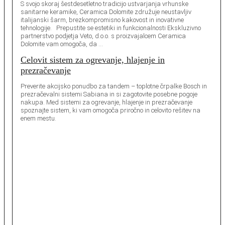
S svojo skoraj šestdesetletno tradicijo ustvarjanja vrhunske
sanitarne keramike, Ceramica Dolomite združuje neustavljiv
italijanski šarm, brezkompromisno kakovost in inovativne
tehnologije. Prepustite se estetiki in funkcionalnosti Ekskluzivno
partnerstvo podjetja Veto, d.o.o. s proizvajalcem Ceramica
Dolomite vam omogoča, da …
Celovit sistem za ogrevanje, hlajenje in
prezračevanje
Preverite akcijsko ponudbo za tandem – toplotne črpalke Bosch in
prezračevalni sistemi Sabiana in si zagotovite posebne pogoje
nakupa. Med sistemi za ogrevanje, hlajenje in prezračevanje
spoznajte sistem, ki vam omogoča priročno in celovito rešitev na
enem mestu.