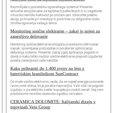
Razmišljate o posodobitvi ogrevalnega sistema? Preverite
aktualne akcijske cene za toplotne črpalke Bosch in si zagotovite
vrhunsko nemško kakovost po znižani ceni. Izkoristite poletno
akcijo, prihranite pri investiciji in poskrbite za dolgoročno nizke
stroške ogrevanja vašega doma.
Monitoring sončne elektrarne – zakaj je nujen za
zanesljivo delovanje
Monitoring sončne elektrarne omogoča pravočasno odkrivanje
napak, spremljanje proizvodnje in porabe ter optimizacijo
delovanja sistema. Preverite, zakaj zgolj aplikacija pogosto ni
dovolj in kako lahko nadzor sončne elektrarne prepreči izgube ter
poveča zanesljivost vaše naložbe.
Kako prihraniti do 1.400 evrov na leto z
baterijskim hranilnikom SunContract
Če imate sončno elektrarno, veste, da se največ energije proizvede
ravno sredi dneva, ko je poraba najmanjša. Vaši viški se pogosto
izgubijo, vi pa elektriko zvečer kupujete po visokih cenah. Naj vam
predstavimo resnično slovensko zgodbo, na katero …
CERAMICA DOLOMITE: Italijanski dizajn v
trgovinah Veto Group