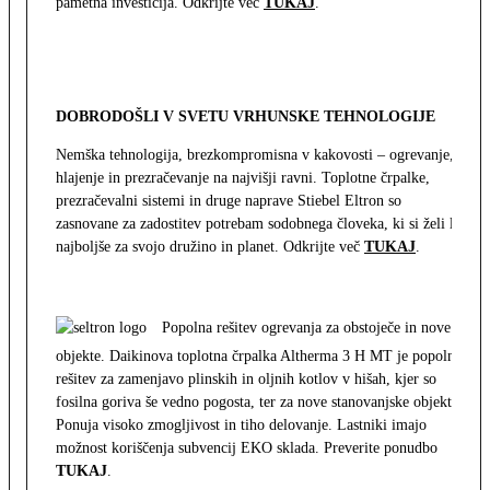
pametna investicija. Odkrijte več
TUKAJ
.
DOBRODOŠLI V SVETU VRHUNSKE TEHNOLOGIJE
Nemška tehnologija, brezkompromisna v kakovosti – ogrevanje,
hlajenje in prezračevanje na najvišji ravni. Toplotne črpalke,
prezračevalni sistemi in druge naprave Stiebel Eltron so
zasnovane za zadostitev potrebam sodobnega človeka, ki si želi le
najboljše za svojo družino in planet. Odkrijte več
TUKAJ
.
Popolna rešitev ogrevanja za obstoječe in nove
objekte. Daikinova toplotna črpalka Altherma 3 H MT je popolna
rešitev za zamenjavo plinskih in oljnih kotlov v hišah, kjer so
fosilna goriva še vedno pogosta, ter za nove stanovanjske objekte.
Ponuja visoko zmogljivost in tiho delovanje. Lastniki imajo
možnost koriščenja subvencij EKO sklada. Preverite ponudbo
TUKAJ
.