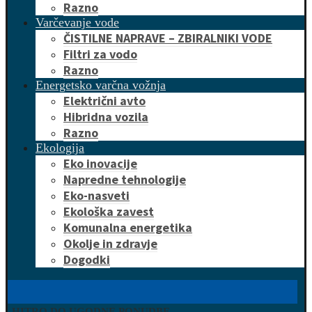
Razno
Varčevanje vode
ČISTILNE NAPRAVE – ZBIRALNIKI VODE
Filtri za vodo
Razno
Energetsko varčna vožnja
Električni avto
Hibridna vozila
Razno
Ekologija
Eko inovacije
Napredne tehnologije
Eko-nasveti
Ekološka zavest
Komunalna energetika
Okolje in zdravje
Dogodki
HITRO DO UGODNE PONUDBE