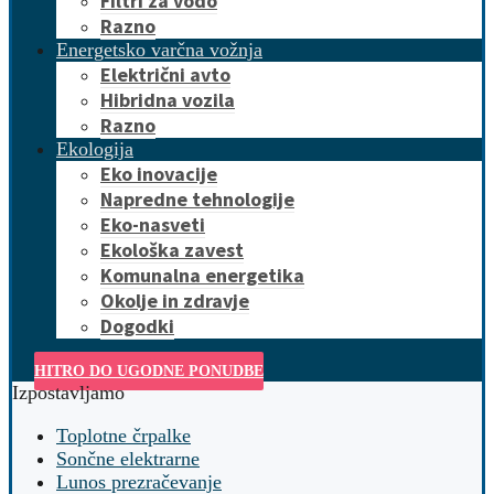
Filtri za vodo
Razno
Energetsko varčna vožnja
Električni avto
Hibridna vozila
Razno
Ekologija
Eko inovacije
Napredne tehnologije
Eko-nasveti
Ekološka zavest
Komunalna energetika
Okolje in zdravje
Dogodki
HITRO DO UGODNE PONUDBE
Izpostavljamo
Toplotne črpalke
Sončne elektrarne
Lunos prezračevanje