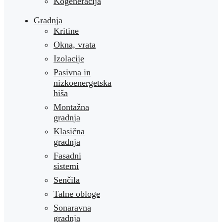
Kogeneracija
Gradnja
Kritine
Okna, vrata
Izolacije
Pasivna in
nizkoenergetska
hiša
Montažna
gradnja
Klasična
gradnja
Fasadni
sistemi
Senčila
Talne obloge
Sonaravna
gradnja