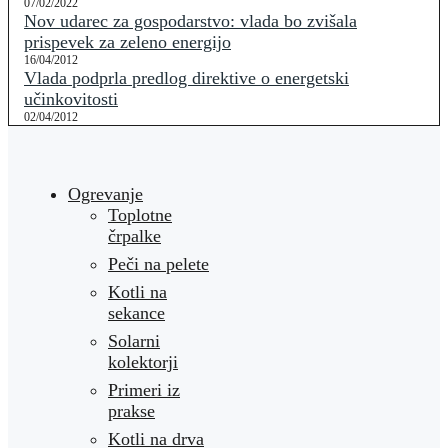
07/02/2022
Nov udarec za gospodarstvo: vlada bo zvišala
prispevek za zeleno energijo
16/04/2012
Vlada podprla predlog direktive o energetski
učinkovitosti
02/04/2012
Ogrevanje
Toplotne
črpalke
Peči na pelete
Kotli na
sekance
Solarni
kolektorji
Primeri iz
prakse
Kotli na drva