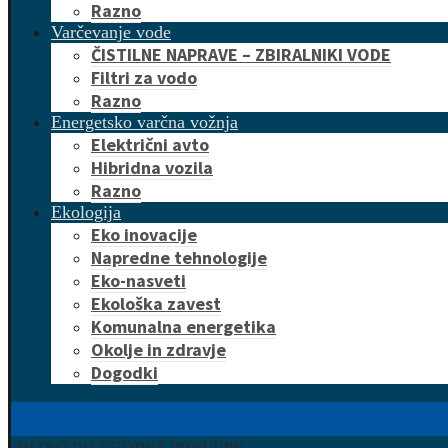
Razno
Varčevanje vode
ČISTILNE NAPRAVE – ZBIRALNIKI VODE
Filtri za vodo
Razno
Energetsko varčna vožnja
Električni avto
Hibridna vozila
Razno
Ekologija
Eko inovacije
Napredne tehnologije
Eko-nasveti
Ekološka zavest
Komunalna energetika
Okolje in zdravje
Dogodki
HITRO DO UGODNE PONUDBE