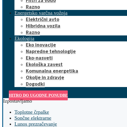
Filtri za vodo
Razno
Energetsko varčna vožnja
Električni avto
Hibridna vozila
Razno
Ekologija
Eko inovacije
Napredne tehnologije
Eko-nasveti
Ekološka zavest
Komunalna energetika
Okolje in zdravje
Dogodki
HITRO DO UGODNE PONUDBE
Izpostavljamo
Toplotne črpalke
Sončne elektrarne
Lunos prezračevanje