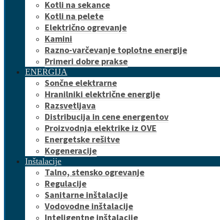
Kotli na sekance
Kotli na pelete
Električno ogrevanje
Kamini
Razno-varčevanje toplotne energije
Primeri dobre prakse
ENERGIJA
Sončne elektrarne
Hranilniki električne energije
Razsvetljava
Distribucija in cene energentov
Proizvodnja elektrike iz OVE
Energetske rešitve
Kogeneracije
Inštalacije
Talno, stensko ogrevanje
Regulacije
Sanitarne inštalacije
Vodovodne inštalacije
Inteligentne inštalacije