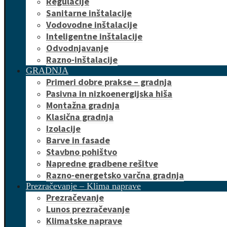
Regulacije
Sanitarne inštalacije
Vodovodne inštalacije
Inteligentne inštalacije
Odvodnjavanje
Razno-inštalacije
GRADNJA
Primeri dobre prakse – gradnja
Pasivna in nizkoenergijska hiša
Montažna gradnja
Klasična gradnja
Izolacije
Barve in fasade
Stavbno pohištvo
Napredne gradbene rešitve
Razno-energetsko varčna gradnja
Prezračevanje – Klima naprave
Prezračevanje
Lunos prezračevanje
Klimatske naprave