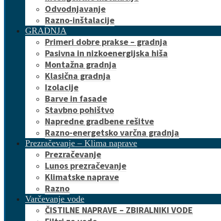
Odvodnjavanje
Razno-inštalacije
GRADNJA
Primeri dobre prakse – gradnja
Pasivna in nizkoenergijska hiša
Montažna gradnja
Klasična gradnja
Izolacije
Barve in fasade
Stavbno pohištvo
Napredne gradbene rešitve
Razno-energetsko varčna gradnja
Prezračevanje – Klima naprave
Prezračevanje
Lunos prezračevanje
Klimatske naprave
Razno
Varčevanje vode
ČISTILNE NAPRAVE – ZBIRALNIKI VODE