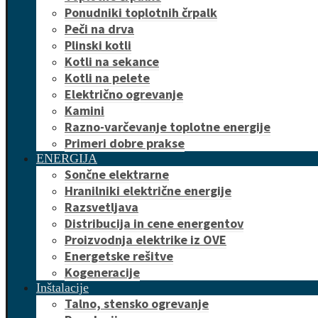
Ponudniki toplotnih črpalk
Peči na drva
Plinski kotli
Kotli na sekance
Kotli na pelete
Električno ogrevanje
Kamini
Razno-varčevanje toplotne energije
Primeri dobre prakse
ENERGIJA
Sončne elektrarne
Hranilniki električne energije
Razsvetljava
Distribucija in cene energentov
Proizvodnja elektrike iz OVE
Energetske rešitve
Kogeneracije
Inštalacije
Talno, stensko ogrevanje