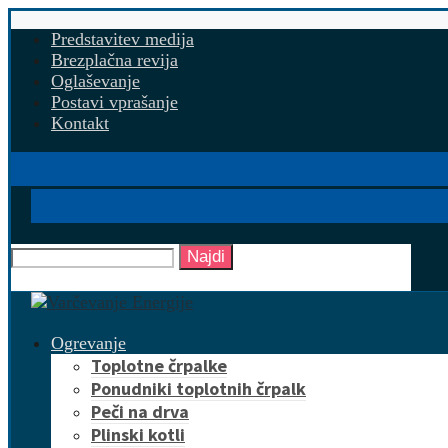
Predstavitev medija
Brezplačna revija
Oglaševanje
Postavi vprašanje
Kontakt
Najdi
Ogrevanje
Toplotne črpalke
Ponudniki toplotnih črpalk
Peči na drva
Plinski kotli