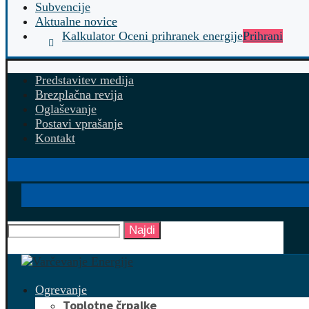
Subvencije
Aktualne novice
Kalkulator Oceni prihranek energije
Prihrani
Predstavitev medija
Brezplačna revija
Oglaševanje
Postavi vprašanje
Kontakt
Najdi
Ogrevanje
Toplotne črpalke