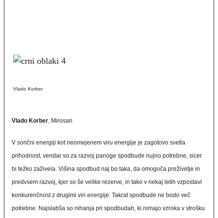
Vlado Korber
Vlado Korber
, Mirosan
V sončni energiji kot neomejenem viru energije je zagotovo svetla
prihodnost, vendar so za razvoj panoge spodbude nujno potrebne, sicer
bi težko zaživela. Višina spodbud naj bo taka, da omogoča preživetje in
predvsem razvoj, kjer so še velike rezerve, in tako v nekaj letih vzpostavi
konkurenčnost z drugimi viri energije. Takrat spodbude ne bodo več
potrebne. Najslabša so nihanja pri spodbudah, ki nimajo vzroka v strošku