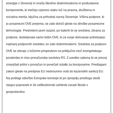
energije v Sloveniji in vnaša številne diskriminatorne in protiustavne
komponente, ki mečejo izjemno slabo luč na pravna, družbena in
socialna merila, ključna za prihodnji razvoj Slovenije. Višina podpore, ki
jo posamezni OVE prejema, se zato določi glede na stroške posamezne
tehnologije. Predvideni javni razpisi, po katerih bi se sredstva, zbrana za
podpore, dodeljevala samo tistim OVE, ki za svoje delovanje potrebujejo
najmanj podpornih sredstev, so zato diskriminatorni. Sredstva za podporo
OVE se zbirajo z ločenim prispevkom na priključno moč energetskega
porabnika in niso proračunska sredstva RS. Z uvedbo zakona bi se precej
zmanjšali prilivi v proračun in povečali izdatki za brezposelne. Predlagani
zakon glede na predpise EU nedvoumno vodi do kazenskih sankcij EU.
Na podlagi odločbe Evropske komisije bi po sprejetju predloga sledil
njegov popravek in še odškodninski zahtevki zaradi škode v
gospodarstvu.