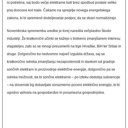
ni potrebna, saj bodo večje elektrarne tudi brez spodbud postale veliko
prej donosne kot male. Čakamo na sprejetje novega energetskega
zakona, ki bi spremenil dodeljevanje podpor, da se stvari normalizirajo.
Novembrska sprememba uredbe je torej naredila večplastno škodo
industriji. Že kratkoročni učinki se kažejo v bistveno zmanjšanem interesu
vlagateljev, zato so se mnogi preusmerili na trge Hrvaške, BiH ter Srbije in
druge. Dolgoročno bo nedvomno največ izgubila država, saj se
kratkoročno odreka zmanjšanju nezaposlenosti in davkom od gradnje
sončnih elektrarn in proizvodnje električne energije, dolgoročno pa se
odreka možnosti, da bi sončne elektrarne – po izteku obdobja subvencije
– na slovenski trg dobavljale sorazmerno poceni električno energijo, ki bi
ugodno vplivala na gospodarstvo in posamezna gospodinjstva.