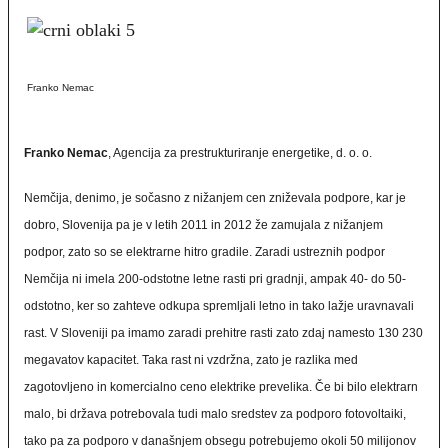
Franko Nemac
Franko Nemac
, Agencija za prestrukturiranje energetike, d. o. o.
Nemčija, denimo, je sočasno z nižanjem cen zniževala podpore, kar je
dobro, Slovenija pa je v letih 2011 in 2012 že zamujala z nižanjem
podpor, zato so se elektrarne hitro gradile. Zaradi ustreznih podpor
Nemčija ni imela 200-odstotne letne rasti pri gradnji, ampak 40- do 50-
odstotno, ker so zahteve odkupa spremljali letno in tako lažje uravnavali
rast. V Sloveniji pa imamo zaradi prehitre rasti zato zdaj namesto 130 230
megavatov kapacitet. Taka rast ni vzdržna, zato je razlika med
zagotovljeno in komercialno ceno elektrike prevelika. Če bi bilo elektrarn
malo, bi država potrebovala tudi malo sredstev za podporo fotovoltaiki,
tako pa za podporo v današnjem obsegu potrebujemo okoli 50 milijonov