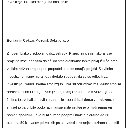
investicije, tako kot menijo na ministrstvu.
Benjamin Cokan
, Metronik Solar, d. o. o
Z novembrsko uredbo smo doživeli šok. K sreči smo imeli skoraj vse
projekte izpeljane tako daleč, da smo elektrarne lahko priključili še pred
velikim znižanjem podpor, propadel je le en manjši projekt. Številnim
investitorjem smo morali dati dodaten popust, da so se odločili za
investicijo. Zaradi uredbe smo izgubili kar 30 odstotkov trga, delno smo se
preusmerili na tuje trge. Zato je torej manj konkurence v Sloveniji. Če
želimo fotovoltaiko razvijati naprej, je treba zbirati denar za subvencije,
smiselno pa bi bilo podpirati manjše sisteme, kar je bil tudi primaren
namen spodbud. Tako bi bilo treba podpreti male elektrarne do 20
oziroma 50 kilovatov, pri velikih pa subvencijo zmanjšati oziroma tam niti