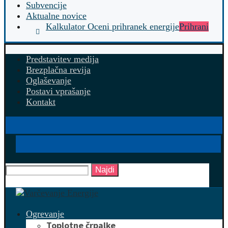
Subvencije
Aktualne novice
Kalkulator Oceni prihranek energije
Prihrani
Predstavitev medija
Brezplačna revija
Oglaševanje
Postavi vprašanje
Kontakt
Najdi
Ogrevanje
Toplotne črpalke