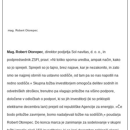
mag. Robert Otorepec
Mag. Robert Otorepec
, direktor podjetja Sol navitas, d. o. o., in
podpredsednik ZSFI, pravi: »Ni toliko sporna uredba, ampak način, kako
so jo sprejeli. Sprejeli so jo tajno, brez najave, kar je nezakonito, in zato
smo se najprej obrnili na ustavno sodišče, od tam pa so nas napotili na
redno sodišče.« Skupna tožba investitorjem omogoča delitev sodnih in
odvetniških stroškov, trenutno pa vlagajo pritožbe na višino podpore,
določene v odločbah o podpori, ki so jih investitorji (ki so priklopili
elektrarne decembra lani) prejeli od republiške Agencije za energijo. »Če
bodo pritožbe zavrnjene, bomo nadaljevali tožbe na sodiščih,« poudarja
Robert Otorepec. Do konca marca je zanimanje za sodelovanje v skupni