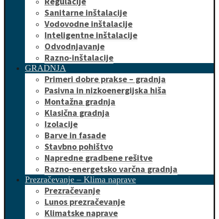
Regulacije
Sanitarne inštalacije
Vodovodne inštalacije
Inteligentne inštalacije
Odvodnjavanje
Razno-inštalacije
GRADNJA
Primeri dobre prakse – gradnja
Pasivna in nizkoenergijska hiša
Montažna gradnja
Klasična gradnja
Izolacije
Barve in fasade
Stavbno pohištvo
Napredne gradbene rešitve
Razno-energetsko varčna gradnja
Prezračevanje – Klima naprave
Prezračevanje
Lunos prezračevanje
Klimatske naprave