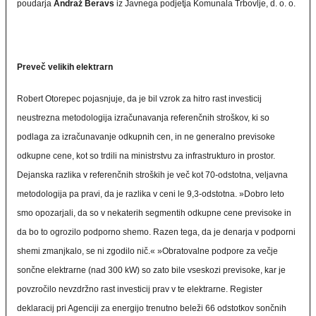
poudarja
Andraž Beravs
iz Javnega podjetja Komunala Trbovlje, d. o. o.
Preveč velikih elektrarn
Robert Otorepec pojasnjuje, da je bil vzrok za hitro rast investicij
neustrezna metodologija izračunavanja referenčnih stroškov, ki so
podlaga za izračunavanje odkupnih cen, in ne generalno previsoke
odkupne cene, kot so trdili na ministrstvu za infrastrukturo in prostor.
Dejanska razlika v referenčnih stroških je več kot 70-odstotna, veljavna
metodologija pa pravi, da je razlika v ceni le 9,3-odstotna. »Dobro leto
smo opozarjali, da so v nekaterih segmentih odkupne cene previsoke in
da bo to ogrozilo podporno shemo. Razen tega, da je denarja v podporni
shemi zmanjkalo, se ni zgodilo nič.« »Obratovalne podpore za večje
sončne elektrarne (nad 300 kW) so zato bile vseskozi previsoke, kar je
povzročilo nevzdržno rast investicij prav v te elektrarne. Register
deklaracij pri Agenciji za energijo trenutno beleži 66 odstotkov sončnih