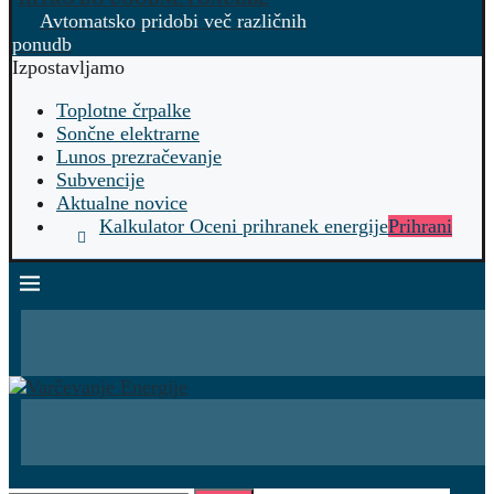
Avtomatsko pridobi več različnih
ponudb
Izpostavljamo
Toplotne črpalke
Sončne elektrarne
Lunos prezračevanje
Subvencije
Aktualne novice
Kalkulator Oceni prihranek energije
Prihrani