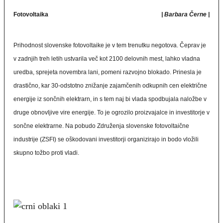
Fotovoltaika
| Barbara Černe |
Prihodnost slovenske fotovoltaike je v tem trenutku negotova. Čeprav je
v zadnjih treh letih ustvarila več kot 2100 delovnih mest, lahko vladna
uredba, sprejeta novembra lani, pomeni razvojno blokado. Prinesla je
drastično, kar 30-odstotno znižanje zajamčenih odkupnih cen električne
energije iz sončnih elektrarn, in s tem naj bi vlada spodbujala naložbe v
druge obnovljive vire energije. To je ogrozilo proizvajalce in investitorje v
sončne elektrarne. Na pobudo Združenja slovenske fotovoltaične
industrije (ZSFI) se oškodovani investitorji organizirajo in bodo vložili
skupno tožbo proti vladi.