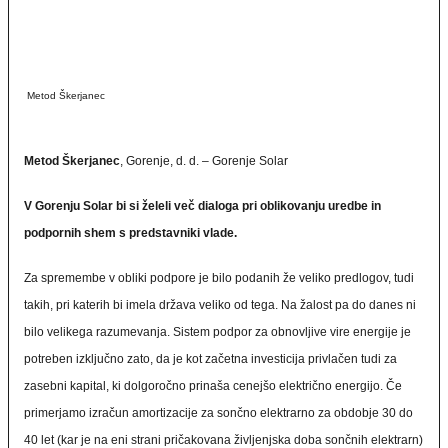
Metod Škerjanec
Metod Škerjanec
, Gorenje, d. d. – Gorenje Solar
V Gorenju Solar bi si želeli več dialoga pri oblikovanju uredbe in
podpornih shem s predstavniki vlade.
Za spremembe v obliki podpore je bilo podanih že veliko predlogov, tudi
takih, pri katerih bi imela država veliko od tega. Na žalost pa do danes ni
bilo velikega razumevanja. Sistem podpor za obnovljive vire energije je
potreben izključno zato, da je kot začetna investicija privlačen tudi za
zasebni kapital, ki dolgoročno prinaša cenejšo električno energijo. Če
primerjamo izračun amortizacije za sončno elektrarno za obdobje 30 do
40 let (kar je na eni strani pričakovana življenjska doba sončnih elektrarn)