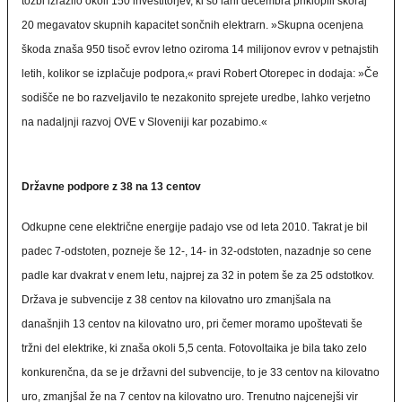
tožbi izrazilo okoli 150 investitorjev, ki so lani decembra priklopili skoraj
20 megavatov skupnih kapacitet sončnih elektrarn. »Skupna ocenjena
škoda znaša 950 tisoč evrov letno oziroma 14 milijonov evrov v petnajstih
letih, kolikor se izplačuje podpora,« pravi Robert Otorepec in dodaja: »Če
sodišče ne bo razveljavilo te nezakonito sprejete uredbe, lahko verjetno
na nadaljnji razvoj OVE v Sloveniji kar pozabimo.«
Državne podpore z 38 na 13 centov
Odkupne cene električne energije padajo vse od leta 2010. Takrat je bil
padec 7-odstoten, pozneje še 12-, 14- in 32-odstoten, nazadnje so cene
padle kar dvakrat v enem letu, najprej za 32 in potem še za 25 odstotkov.
Država je subvencije z 38 centov na kilovatno uro zmanjšala na
današnjih 13 centov na kilovatno uro, pri čemer moramo upoštevati še
tržni del elektrike, ki znaša okoli 5,5 centa. Fotovoltaika je bila tako zelo
konkurenčna, da se je državni del subvencije, to je 33 centov na kilovatno
uro, zmanjšal že na 7 centov na kilovatno uro. Trenutno najcenejši vir