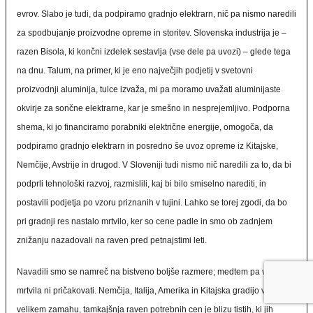
evrov. Slabo je tudi, da podpiramo gradnjo elektrarn, nič pa nismo naredili
za spodbujanje proizvodne opreme in storitev. Slovenska industrija je –
razen Bisola, ki končni izdelek sestavlja (vse dele pa uvozi) – glede tega
na dnu. Talum, na primer, ki je eno največjih podjetij v svetovni
proizvodnji aluminija, tulce izvaža, mi pa moramo uvažati aluminijaste
okvirje za sončne elektrarne, kar je smešno in nesprejemljivo. Podporna
shema, ki jo financiramo porabniki električne energije, omogoča, da
podpiramo gradnjo elektrarn in posredno še uvoz opreme iz Kitajske,
Nemčije, Avstrije in drugod. V Sloveniji tudi nismo nič naredili za to, da bi
podprli tehnološki razvoj, razmislili, kaj bi bilo smiselno narediti, in
postavili podjetja po vzoru priznanih v tujini. Lahko se torej zgodi, da bo
pri gradnji res nastalo mrtvilo, ker so cene padle in smo ob zadnjem
znižanju nazadovali na raven pred petnajstimi leti.
Navadili smo se namreč na bistveno boljše razmere; medtem pa v svetu
mrtvila ni pričakovati. Nemčija, Italija, Amerika in Kitajska gradijo v
velikem zamahu, tamkajšnja raven potrebnih cen je blizu tistih, ki jih