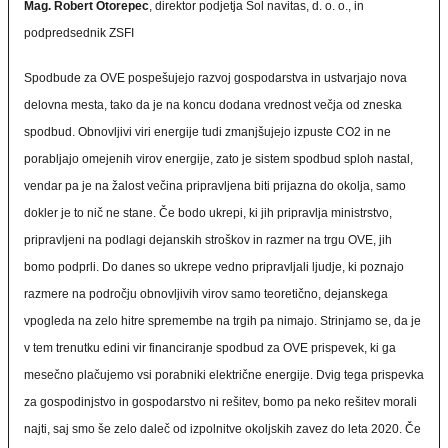
Mag. Robert Otorepec
, direktor podjetja Sol navitas, d. o. o., in
podpredsednik ZSFI
Spodbude za OVE pospešujejo razvoj gospodarstva in ustvarjajo nova
delovna mesta, tako da je na koncu dodana vrednost večja od zneska
spodbud. Obnovljivi viri energije tudi zmanjšujejo izpuste CO2 in ne
porabljajo omejenih virov energije, zato je sistem spodbud sploh nastal,
vendar pa je na žalost večina pripravljena biti prijazna do okolja, samo
dokler je to nič ne stane. Če bodo ukrepi, ki jih pripravlja ministrstvo,
pripravljeni na podlagi dejanskih stroškov in razmer na trgu OVE, jih
bomo podprli. Do danes so ukrepe vedno pripravljali ljudje, ki poznajo
razmere na področju obnovljivih virov samo teoretično, dejanskega
vpogleda na zelo hitre spremembe na trgih pa nimajo. Strinjamo se, da je
v tem trenutku edini vir financiranje spodbud za OVE prispevek, ki ga
mesečno plačujemo vsi porabniki električne energije. Dvig tega prispevka
za gospodinjstvo in gospodarstvo ni rešitev, bomo pa neko rešitev morali
najti, saj smo še zelo daleč od izpolnitve okoljskih zavez do leta 2020. Če