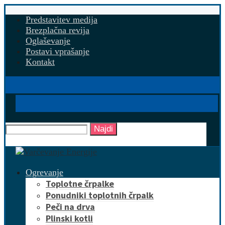
Predstavitev medija
Brezplačna revija
Oglaševanje
Postavi vprašanje
Kontakt
Najdi
Ogrevanje
Toplotne črpalke
Ponudniki toplotnih črpalk
Peči na drva
Plinski kotli