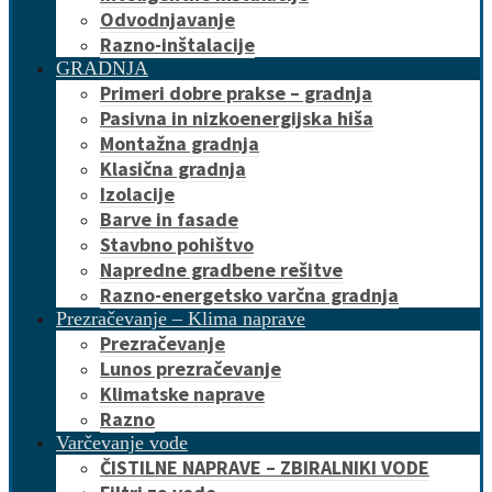
Odvodnjavanje
Razno-inštalacije
GRADNJA
Primeri dobre prakse – gradnja
Pasivna in nizkoenergijska hiša
Montažna gradnja
Klasična gradnja
Izolacije
Barve in fasade
Stavbno pohištvo
Napredne gradbene rešitve
Razno-energetsko varčna gradnja
Prezračevanje – Klima naprave
Prezračevanje
Lunos prezračevanje
Klimatske naprave
Razno
Varčevanje vode
ČISTILNE NAPRAVE – ZBIRALNIKI VODE