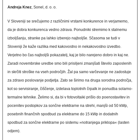
Andreja Knez
, Sonel, d. o. o.
V Sloveniji se srečujemo z različnimi vrstami konkurence in verjamemo,
da je dobra konkurenca vedno zdrava. Ponudniki stremimo k stalnemu
izboljšanju, stranke pa lahko izberejo najboljše. Sčasoma se tudi v
Sloveniji že kaže razlika med kakovostno in nekakovostno izvedbo.
Verjetno bo čas najboljši pokazatelj, kaj je bilo narejeno dobro in kaj ne.
Zaradi novembrske uredbe smo bili prisiljeni zmanjšati število zaposlenih
in skrčiti stroške na vseh področjih. Žal pa samo varčevanje ne zadostuje
za zdravo poslovanje podjetja. Zato se širimo na druga sorodna področja,
kot so servisiranje, čiščenje, izdelava toplotnih črpalk in ponudba solarno-
termalne tehnike. Želimo si, da bi v fotovoltaiki prišlo do poenostavitev in
pocenitev postopkov za sončne elektrarne na strehi, manjši od 50 kWp,
posebnih finančnih spodbud za elektrarne do 15 kWp in dodatnih
spodbud za sončne elektrarne po sistemu »notranjega priklopa« (lasten
odjem).