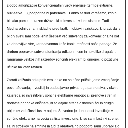
z dobo amortizacije konvencionalnih virov energije (termoelektrarne,
nuklearke …), podpor ne bi potrebovali. Lahko se tudi vprašamo, kdo bi
bil tako pameten, razen države, ki bi investiral v take sisteme. Tudi
Mednarodni denarni sklad je pred kratkim objavil raziskavo, ki pravi, da je
bilo v svetu lani podeljenih šestkrat več subvencij za konvencionalne kot
za obnovljive vire, kar nedvomno kaže konkurenčnost naše panoge. Že
droben popravek subvencioniranja odkupnih cen in nekoliko drugačno
rangiranje velikostnih razredov sončnih elektrarn bi omogočilo pozitivne
učinke na vseh ravneh.
Zaradi znižanih odkupnih cen lahko na splošno pričakujemo zmanjšanje
povpraševanja, investicij in padec javno-privatnega partnerstva, v okviru
katerega so investitorji v sončne elektrarne omogočali prenove streh in
dodatne prihodke občinam, ki so dajale strehe osnovnih šol in drugih
objektov v občinski lasti v najem. Še vedno je donosnost investicije v
sončno elektrarno največja za tiste investitorje, ki so sami lastniki strehe,
saj ni stroškov najemnine in tudi z obratovalno podporo sami uporabljajo