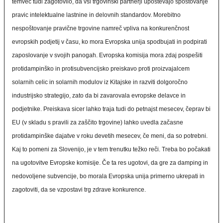
temveč tudi zagotovilo, da vsi trgovinski partnerji upoštevajo spoštovanje
pravic intelektualne lastnine in delovnih standardov. Morebitno
nespoštovanje pravične trgovine namreč vpliva na konkurenčnost
evropskih podjetij v času, ko mora Evropska unija spodbujati in podpirati
zaposlovanje v svojih panogah. Evropska komisija mora zdaj pospešiti
protidampinško in protisubvencijsko preiskavo proti proizvajalcem
solarnih celic in solarnih modulov iz Kitajske in razviti dolgoročno
industrijsko strategijo, zato da bi zavarovala evropske delavce in
podjetnike. Preiskava sicer lahko traja tudi do petnajst mesecev, čeprav bi
EU (v skladu s pravili za zaščito trgovine) lahko uvedla začasne
protidampinške dajatve v roku devetih mesecev, če meni, da so potrebni.
Kaj to pomeni za Slovenijo, je v tem trenutku težko reči. Treba bo počakati
na ugotovitve Evropske komisije. Če ta res ugotovi, da gre za damping in
nedovoljene subvencije, bo morala Evropska unija primerno ukrepati in
zagotoviti, da se vzpostavi trg zdrave konkurence.