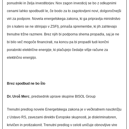
ponudniki in želja investitorjev. Nov zagon investicij se bo z odkupnimi
cenami lahko spodbudil le, če bodo za to zagotovljeni novi, dolgoročnejši
viri za podpore. Novela energetskega zakona, ki ga pripravlja ministrstvo
(in s katero se ne strinjajo v ZSFI), prinaša spremembe, ki jih zahtevajo
trenutne tržne razmere. Brez njih bi podporna shema propadla, saj je ne
bi bilo več mogoče financirati, na koncu pa bi propadli tudi končni
porabniki električne energije, ki plačujejo čedalje višje račune za
električno energijo.
Brez spodbud ne bo šlo
Dr. Uroš Merc
, predsednik uprave skupine BISOL Group
Trenutni predlog novele Energetskega zakona je v večkratnem navzkrižju
z Ustavo RS, zavezami direktiv Evropske skupnosti, je diskriminatoren,
krivičen in protizakonit. Trenutni predlog v celoti uničuje obnovljive vire