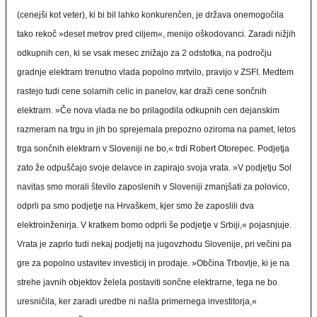
(cenejši kot veter), ki bi bil lahko konkurenčen, je država onemogočila
tako rekoč »deset metrov pred ciljem«, menijo oškodovanci. Zaradi nižjih
odkupnih cen, ki se vsak mesec znižajo za 2 odstotka, na področju
gradnje elektrarn trenutno vlada popolno mrtvilo, pravijo v ZSFI. Medtem
rastejo tudi cene solarnih celic in panelov, kar draži cene sončnih
elektrarn. »Če nova vlada ne bo prilagodila odkupnih cen dejanskim
razmeram na trgu in jih bo sprejemala prepozno oziroma na pamet, letos
trga sončnih elektrarn v Sloveniji ne bo,« trdi Robert Otorepec. Podjetja
zato že odpuščajo svoje delavce in zapirajo svoja vrata. »V podjetju Sol
navitas smo morali število zaposlenih v Sloveniji zmanjšati za polovico,
odprli pa smo podjetje na Hrvaškem, kjer smo že zaposlili dva
elektroinženirja. V kratkem bomo odprli še podjetje v Srbiji,« pojasnjuje.
Vrata je zaprlo tudi nekaj podjetij na jugovzhodu Slovenije, pri večini pa
gre za popolno ustavitev investicij in prodaje. »Občina Trbovlje, ki je na
strehe javnih objektov želela postaviti sončne elektrarne, tega ne bo
uresničila, ker zaradi uredbe ni našla primernega investitorja,«