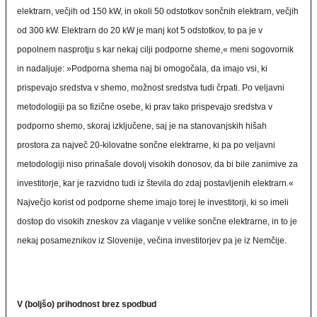
elektrarn, večjih od 150 kW, in okoli 50 odstotkov sončnih elektrarn, večjih
od 300 kW. Elektrarn do 20 kW je manj kot 5 odstotkov, to pa je v
popolnem nasprotju s kar nekaj cilji podporne sheme,« meni sogovornik
in nadaljuje: »Podporna shema naj bi omogočala, da imajo vsi, ki
prispevajo sredstva v shemo, možnost sredstva tudi črpati. Po veljavni
metodologiji pa so fizične osebe, ki prav tako prispevajo sredstva v
podporno shemo, skoraj izključene, saj je na stanovanjskih hišah
prostora za največ 20-kilovatne sončne elektrarne, ki pa po veljavni
metodologiji niso prinašale dovolj visokih donosov, da bi bile zanimive za
investitorje, kar je razvidno tudi iz števila do zdaj postavljenih elektrarn.«
Največjo korist od podporne sheme imajo torej le investitorji, ki so imeli
dostop do visokih zneskov za vlaganje v velike sončne elektrarne, in to je
nekaj posameznikov iz Slovenije, večina investitorjev pa je iz Nemčije.
V (boljšo) prihodnost brez spodbud