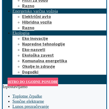
Filtri za vodo
Razno
Energetsko varčna vožnja
Električni avto
Hibridna vozila
Razno
Ekologija
Eko inovacije
Napredne tehnologije
Eko-nasveti
Ekološka zavest
Komunalna energetika
Okolje in zdravje
Dogodki
HITRO DO UGODNE PONUDBE
Izpostavljamo
Toplotne črpalke
Sončne elektrarne
Lunos prezračevanje