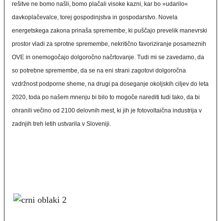
rešitve ne bomo našli, bomo plačali visoke kazni, kar bo »udarilo«
davkoplačevalce, torej gospodinjstva in gospodarstvo. Novela
energetskega zakona prinaša spremembe, ki puščajo prevelik manevrski
prostor vladi za sprotne spremembe, nekritično favoriziranje posameznih
OVE in onemogočajo dolgoročno načrtovanje. Tudi mi se zavedamo, da
so potrebne spremembe, da se na eni strani zagotovi dolgoročna
vzdržnost podporne sheme, na drugi pa doseganje okoljskih ciljev do leta
2020, toda po našem mnenju bi bilo to mogoče narediti tudi tako, da bi
ohranili večino od 2100 delovnih mest, ki jih je fotovoltaična industrija v
zadnjih treh letih ustvarila v Sloveniji.