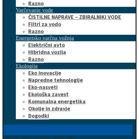
Razno
Varčevanje vode
ČISTILNE NAPRAVE – ZBIRALNIKI VODE
Filtri za vodo
Razno
Energetsko varčna vožnja
Električni avto
Hibridna vozila
Razno
Ekologija
Eko inovacije
Napredne tehnologije
Eko-nasveti
Ekološka zavest
Komunalna energetika
Okolje in zdravje
Dogodki
HITRO DO UGODNE PONUDBE