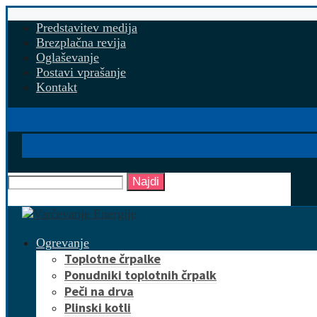
Predstavitev medija
Brezplačna revija
Oglaševanje
Postavi vprašanje
Kontakt
Najdi
Ogrevanje
Toplotne črpalke
Ponudniki toplotnih črpalk
Peči na drva
Plinski kotli