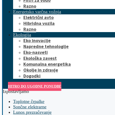
Filtri za vodo
Razno
Energetsko varčna vožnja
Električni avto
Hibridna vozila
Razno
Ekologija
Eko inovacije
Napredne tehnologije
Eko-nasveti
Ekološka zavest
Komunalna energetika
Okolje in zdravje
Dogodki
HITRO DO UGODNE PONUDBE
Izpostavljamo
Toplotne črpalke
Sončne elektrarne
Lunos prezračevanje