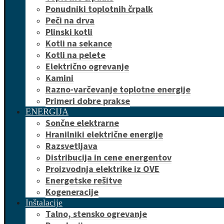
Ponudniki toplotnih črpalk
Peči na drva
Plinski kotli
Kotli na sekance
Kotli na pelete
Električno ogrevanje
Kamini
Razno-varčevanje toplotne energije
Primeri dobre prakse
ENERGIJA
Sončne elektrarne
Hranilniki električne energije
Razsvetljava
Distribucija in cene energentov
Proizvodnja elektrike iz OVE
Energetske rešitve
Kogeneracije
Inštalacije
Talno, stensko ogrevanje