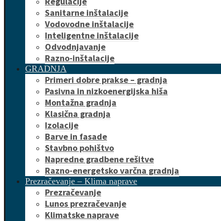
Regulacije
Sanitarne inštalacije
Vodovodne inštalacije
Inteligentne inštalacije
Odvodnjavanje
Razno-inštalacije
GRADNJA
Primeri dobre prakse – gradnja
Pasivna in nizkoenergijska hiša
Montažna gradnja
Klasična gradnja
Izolacije
Barve in fasade
Stavbno pohištvo
Napredne gradbene rešitve
Razno-energetsko varčna gradnja
Prezračevanje – Klima naprave
Prezračevanje
Lunos prezračevanje
Klimatske naprave