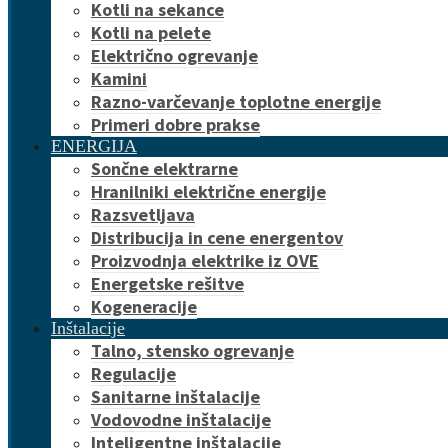
Kotli na sekance
Kotli na pelete
Električno ogrevanje
Kamini
Razno-varčevanje toplotne energije
Primeri dobre prakse
ENERGIJA
Sončne elektrarne
Hranilniki električne energije
Razsvetljava
Distribucija in cene energentov
Proizvodnja elektrike iz OVE
Energetske rešitve
Kogeneracije
Inštalacije
Talno, stensko ogrevanje
Regulacije
Sanitarne inštalacije
Vodovodne inštalacije
Inteligentne inštalacije