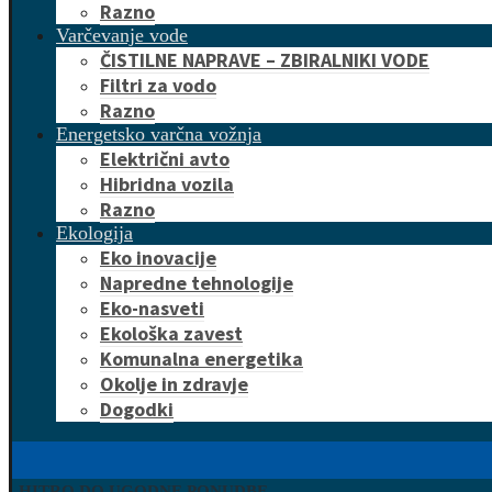
Razno
Varčevanje vode
ČISTILNE NAPRAVE – ZBIRALNIKI VODE
Filtri za vodo
Razno
Energetsko varčna vožnja
Električni avto
Hibridna vozila
Razno
Ekologija
Eko inovacije
Napredne tehnologije
Eko-nasveti
Ekološka zavest
Komunalna energetika
Okolje in zdravje
Dogodki
HITRO DO UGODNE PONUDBE