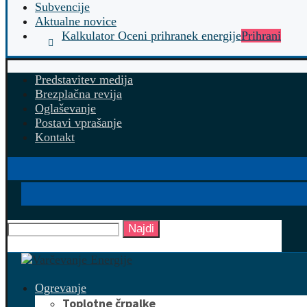
Subvencije
Aktualne novice
Kalkulator Oceni prihranek energije
Prihrani
Predstavitev medija
Brezplačna revija
Oglaševanje
Postavi vprašanje
Kontakt
Najdi
Ogrevanje
Toplotne črpalke