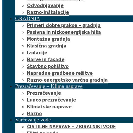
Odvodnjavanje
Razno-inštalacije
GRADNJA
Primeri dobre prakse – gradnja
Pasivna in nizkoenergijska hiša
Montažna gradnja
Klasična gradnja
Izolacije
Barve in fasade
Stavbno pohištvo
Napredne gradbene rešitve
Razno-energetsko varčna gradnja
Prezračevanje – Klima naprave
Prezračevanje
Lunos prezračevanje
Klimatske naprave
Razno
Varčevanje vode
ČISTILNE NAPRAVE – ZBIRALNIKI VODE