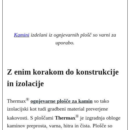
Kamini
izdelani iz ognjevarnih plošč so varni za
uporabo.
Z enim korakom do konstrukcije
in izolacije
®
Thermax
ognjevarne plošče za kamin
so tako
izolacijski kot tudi gradbeni material preverjene
®
kakovosti. S ploščami
Thermax
je izgradnja obloge
kaminov preprosta, varna, hitra in čista. Plošče so