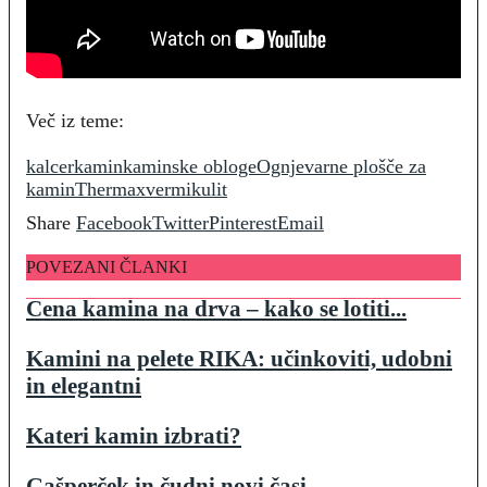
Več iz teme:
kalcer
kamin
kaminske obloge
Ognjevarne plošče za
kamin
Thermax
vermikulit
Share
Facebook
Twitter
Pinterest
Email
POVEZANI ČLANKI
Cena kamina na drva – kako se lotiti...
Kamini na pelete RIKA: učinkoviti, udobni
in elegantni
Kateri kamin izbrati?
Gašperček in čudni novi časi