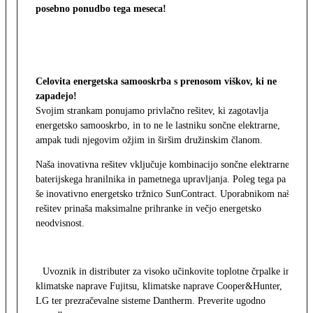
posebno ponudbo tega meseca!
Celovita energetska samooskrba s prenosom viškov, ki ne
zapadejo!
Svojim strankam ponujamo privlačno rešitev, ki zagotavlja
energetsko samooskrbo, in to ne le lastniku sončne elektrarne,
ampak tudi njegovim ožjim in širšim družinskim članom.
Naša inovativna rešitev vključuje kombinacijo sončne elektrarne,
baterijskega hranilnika in pametnega upravljanja. Poleg tega pa
še inovativno energetsko tržnico SunContract. Uporabnikom naša
rešitev prinaša maksimalne prihranke in večjo energetsko
neodvisnost.
Uvoznik in distributer za visoko učinkovite toplotne črpalke in
klimatske naprave Fujitsu, klimatske naprave Cooper&Hunter,
LG ter prezračevalne sisteme Dantherm. Preverite ugodno