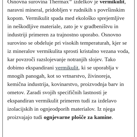
Osnovna surovina Thermax
izdelkov je
vermikulit
,
naravni mineral, pridobljen v rudnikih s površinskim
kopom. Vermikulit spada med ekološko sprejemljive
in neškodljive materiale, zato je v gradbeništvu in
industriji primeren za trajnostno uporabo. Osnovno
surovino se obdeluje pri visokih temperaturah, kjer se
iz mineralov vermikulita sprosti kristalno vezana voda,
kar povzroči razslojevanje notranjih slojev. Tako
dobimo ekspandirani
vermikulit
, ki se uporablja v
mnogih panogah, kot so vrtnarstvo, živinoreja,
kemična industrija, kovinarstvo, proizvodnja barv in
ometov. Zaradi svojih specifičnih lastnosti je
ekspandiran vermikulit primeren tudi za izdelavo
izolacijskih in ognjeodporih materialov. Iz njega
proizvajajo tudi
ognjevarne plošče za kamine
.