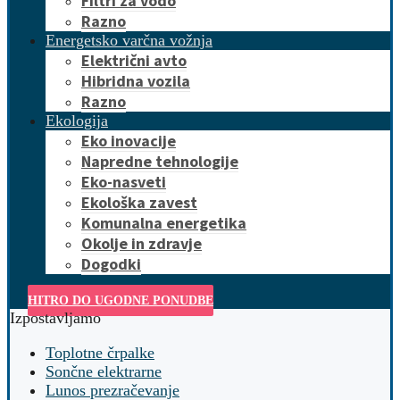
Filtri za vodo
Razno
Energetsko varčna vožnja
Električni avto
Hibridna vozila
Razno
Ekologija
Eko inovacije
Napredne tehnologije
Eko-nasveti
Ekološka zavest
Komunalna energetika
Okolje in zdravje
Dogodki
HITRO DO UGODNE PONUDBE
Izpostavljamo
Toplotne črpalke
Sončne elektrarne
Lunos prezračevanje