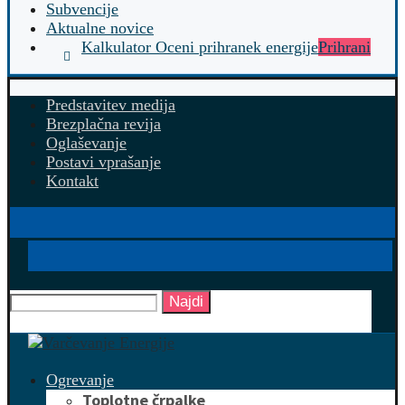
Subvencije
Aktualne novice
Kalkulator Oceni prihranek energije
Prihrani
Predstavitev medija
Brezplačna revija
Oglaševanje
Postavi vprašanje
Kontakt
Najdi
Ogrevanje
Toplotne črpalke