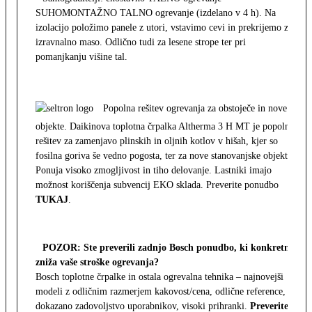
SUHOMONTAŽNO TALNO ogrevanje (izdelano v 4 h). Na
izolacijo položimo panele z utori, vstavimo cevi in prekrijemo z
izravnalno maso. Odlično tudi za lesene strope ter pri
pomanjkanju višine tal.
Popolna rešitev ogrevanja za obstoječe in nove
objekte. Daikinova toplotna črpalka Altherma 3 H MT je popolna
rešitev za zamenjavo plinskih in oljnih kotlov v hišah, kjer so
fosilna goriva še vedno pogosta, ter za nove stanovanjske objekte.
Ponuja visoko zmogljivost in tiho delovanje. Lastniki imajo
možnost koriščenja subvencij EKO sklada. Preverite ponudbo
TUKAJ
.
POZOR: Ste preverili zadnjo Bosch ponudbo, ki konkretno
zniža vaše stroške ogrevanja?
Bosch toplotne črpalke in ostala ogrevalna tehnika – najnovejši
modeli z odličnim razmerjem kakovost/cena, odlične reference,
dokazano zadovoljstvo uporabnikov, visoki prihranki.
Preverite