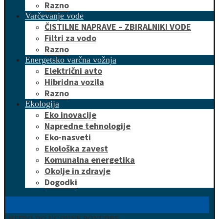
Razno
Varčevanje vode
ČISTILNE NAPRAVE – ZBIRALNIKI VODE
Filtri za vodo
Razno
Energetsko varčna vožnja
Električni avto
Hibridna vozila
Razno
Ekologija
Eko inovacije
Napredne tehnologije
Eko-nasveti
Ekološka zavest
Komunalna energetika
Okolje in zdravje
Dogodki
HITRO DO UGODNE PONUDBE