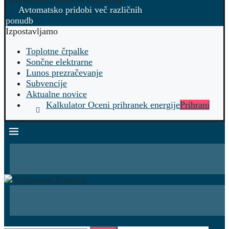
Avtomatsko pridobi več različnih
ponudb
Izpostavljamo
Toplotne črpalke
Sončne elektrarne
Lunos prezračevanje
Subvencije
Aktualne novice
Kalkulator Oceni prihranek energije
Prihrani