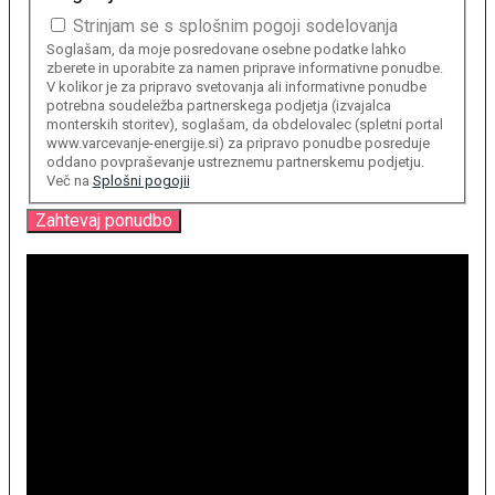
Strinjam se s splošnim pogoji sodelovanja
Soglašam, da moje posredovane osebne podatke lahko
zberete in uporabite za namen priprave informativne ponudbe.
V kolikor je za pripravo svetovanja ali informativne ponudbe
potrebna soudeležba partnerskega podjetja (izvajalca
monterskih storitev), soglašam, da obdelovalec (spletni portal
www.varcevanje-energije.si) za pripravo ponudbe posreduje
oddano povpraševanje ustreznemu partnerskemu podjetju.
Več na
Splošni pogojii