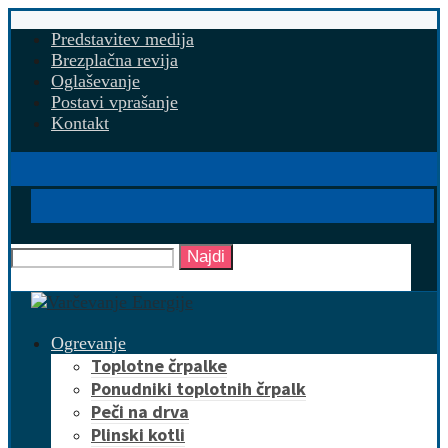
Predstavitev medija
Brezplačna revija
Oglaševanje
Postavi vprašanje
Kontakt
Najdi
Ogrevanje
Toplotne črpalke
Ponudniki toplotnih črpalk
Peči na drva
Plinski kotli