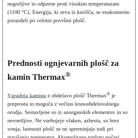
negorljive in odporne proti visokim temperaturam
(1100 °C). Energija, ki seva iz kurišča, se enakomerno
porazdeli po celotni površini plošč.
Prednosti ognjevarnih plošč za
®
kamin Thermax
®
Vgradnja kamina
z obdelavo plošč Thermax
je
preprosta in mogoča z večino lesnoobdelovalnega
orodja. Sestavljene so iz anorganskih elementov in so
nevnetljive. Ne vsebujejo vlaken, azbesta, so brez
vonja, lastnosti plošč se ne spreminjajo tudi pri
povišanju temperatur. Akumulirano toploto počasi