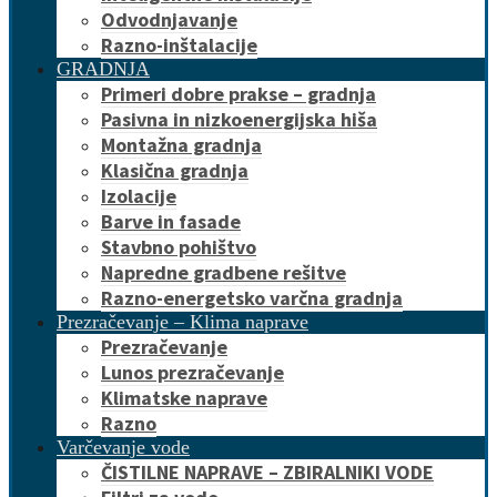
Odvodnjavanje
Razno-inštalacije
GRADNJA
Primeri dobre prakse – gradnja
Pasivna in nizkoenergijska hiša
Montažna gradnja
Klasična gradnja
Izolacije
Barve in fasade
Stavbno pohištvo
Napredne gradbene rešitve
Razno-energetsko varčna gradnja
Prezračevanje – Klima naprave
Prezračevanje
Lunos prezračevanje
Klimatske naprave
Razno
Varčevanje vode
ČISTILNE NAPRAVE – ZBIRALNIKI VODE