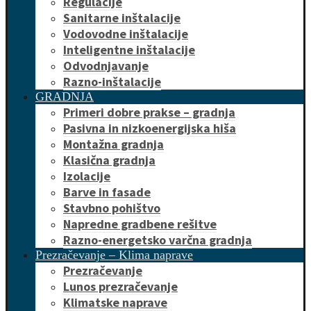
Regulacije
Sanitarne inštalacije
Vodovodne inštalacije
Inteligentne inštalacije
Odvodnjavanje
Razno-inštalacije
GRADNJA
Primeri dobre prakse – gradnja
Pasivna in nizkoenergijska hiša
Montažna gradnja
Klasična gradnja
Izolacije
Barve in fasade
Stavbno pohištvo
Napredne gradbene rešitve
Razno-energetsko varčna gradnja
Prezračevanje – Klima naprave
Prezračevanje
Lunos prezračevanje
Klimatske naprave