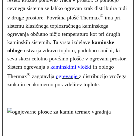
rešeto krožno ponovno vrača v prostor. S pomočjo
cevnega sistema se lahko ogrevan zrak distribuira tudi
®
v druge prostore. Površina plošč Thermax
ima pri
sistemu klasičnega toplozračnega kaminskega
ogrevanja občutno nižjo temperaturo kot pri drugih
kaminskih sistemih. Ta vrsta izdelave
kaminske
obloge
ustvarja zdravo toploto, podobno sončni, ki
seva skozi celotno površino plošče v ogrevani prostor.
Sistem ogrevanja s
kaminskimi vložk
i
in oblogo
®
Thermax
zagotavlja
ogrevanje
z distribucijo vročega
zraka in enakomerno porazdelitev toplote.