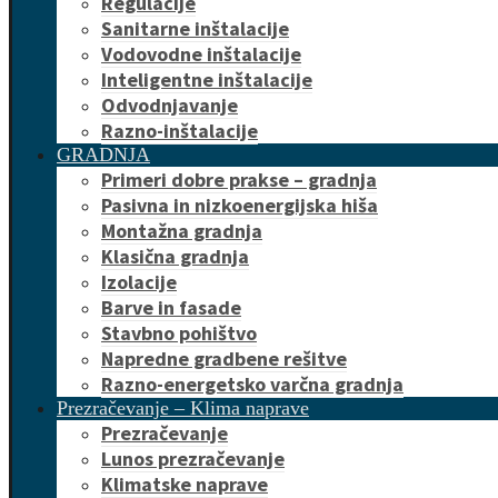
Regulacije
Sanitarne inštalacije
Vodovodne inštalacije
Inteligentne inštalacije
Odvodnjavanje
Razno-inštalacije
GRADNJA
Primeri dobre prakse – gradnja
Pasivna in nizkoenergijska hiša
Montažna gradnja
Klasična gradnja
Izolacije
Barve in fasade
Stavbno pohištvo
Napredne gradbene rešitve
Razno-energetsko varčna gradnja
Prezračevanje – Klima naprave
Prezračevanje
Lunos prezračevanje
Klimatske naprave