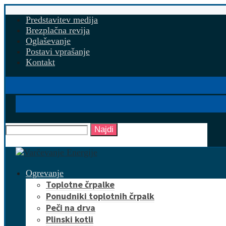
Predstavitev medija
Brezplačna revija
Oglaševanje
Postavi vprašanje
Kontakt
Najdi
Ogrevanje
Toplotne črpalke
Ponudniki toplotnih črpalk
Peči na drva
Plinski kotli