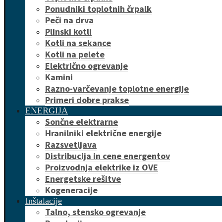
Ponudniki toplotnih črpalk
Peči na drva
Plinski kotli
Kotli na sekance
Kotli na pelete
Električno ogrevanje
Kamini
Razno-varčevanje toplotne energije
Primeri dobre prakse
ENERGIJA
Sončne elektrarne
Hranilniki električne energije
Razsvetljava
Distribucija in cene energentov
Proizvodnja elektrike iz OVE
Energetske rešitve
Kogeneracije
Inštalacije
Talno, stensko ogrevanje