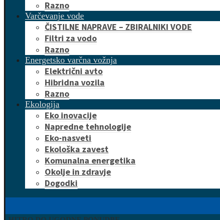
Razno
Varčevanje vode
ČISTILNE NAPRAVE – ZBIRALNIKI VODE
Filtri za vodo
Razno
Energetsko varčna vožnja
Električni avto
Hibridna vozila
Razno
Ekologija
Eko inovacije
Napredne tehnologije
Eko-nasveti
Ekološka zavest
Komunalna energetika
Okolje in zdravje
Dogodki
HITRO DO UGODNE PONUDBE