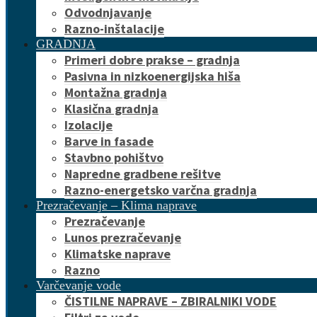
Odvodnjavanje
Razno-inštalacije
GRADNJA
Primeri dobre prakse – gradnja
Pasivna in nizkoenergijska hiša
Montažna gradnja
Klasična gradnja
Izolacije
Barve in fasade
Stavbno pohištvo
Napredne gradbene rešitve
Razno-energetsko varčna gradnja
Prezračevanje – Klima naprave
Prezračevanje
Lunos prezračevanje
Klimatske naprave
Razno
Varčevanje vode
ČISTILNE NAPRAVE – ZBIRALNIKI VODE