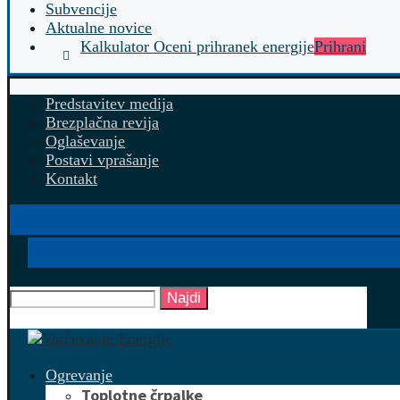
Subvencije
Aktualne novice
Kalkulator Oceni prihranek energije
Prihrani
Predstavitev medija
Brezplačna revija
Oglaševanje
Postavi vprašanje
Kontakt
Najdi
Ogrevanje
Toplotne črpalke