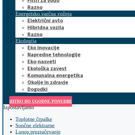
Filtri za vodo
Razno
Energetsko varčna vožnja
Električni avto
Hibridna vozila
Razno
Ekologija
Eko inovacije
Napredne tehnologije
Eko-nasveti
Ekološka zavest
Komunalna energetika
Okolje in zdravje
Dogodki
HITRO DO UGODNE PONUDBE
Izpostavljamo
Toplotne črpalke
Sončne elektrarne
Lunos prezračevanje