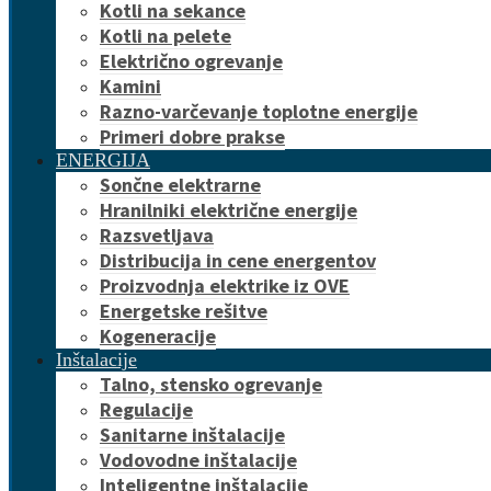
Kotli na sekance
Kotli na pelete
Električno ogrevanje
Kamini
Razno-varčevanje toplotne energije
Primeri dobre prakse
ENERGIJA
Sončne elektrarne
Hranilniki električne energije
Razsvetljava
Distribucija in cene energentov
Proizvodnja elektrike iz OVE
Energetske rešitve
Kogeneracije
Inštalacije
Talno, stensko ogrevanje
Regulacije
Sanitarne inštalacije
Vodovodne inštalacije
Inteligentne inštalacije