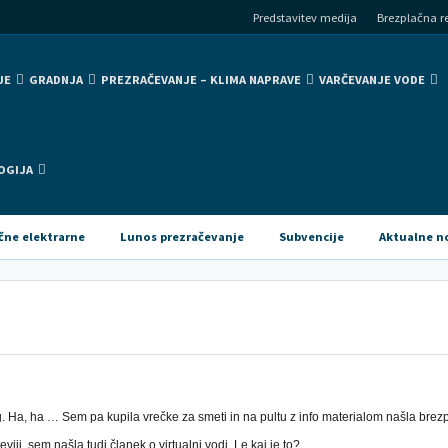
Predstavitev medija
Brezplačna re
JE
GRADNJA
PREZRAČEVANJE – KLIMA NAPRAVE
VARČEVANJE VODE
OGIJA
čne elektrarne
Lunos prezračevanje
Subvencije
Aktualne n
g. Ha, ha … Sem pa kupila vrečke za smeti in na pultu z info materialom našla brezp
eviji, sem našla tudi članek o virtualni vodi. Le kaj je to?