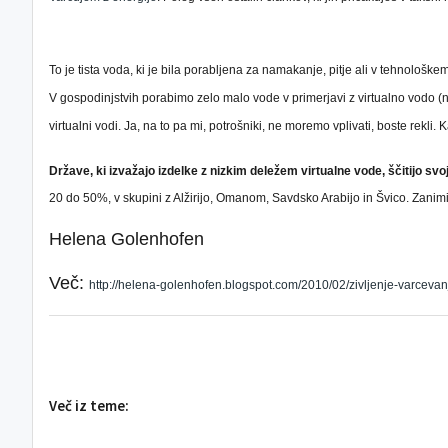
To je tista voda, ki je bila porabljena za namakanje, pitje ali v tehnolo
V gospodinjstvih porabimo zelo malo vode v primerjavi z virtualno vodo (
virtualni vodi. Ja, na to pa mi, potrošniki, ne moremo vplivati, boste rekli.
Države, ki izvažajo izdelke z nizkim deležem virtualne vode, ščitijo svo
20 do 50%, v skupini z Alžirijo, Omanom, Savdsko Arabijo in Švico. Zan
Helena Golenhofen
Več:
http://helena-golenhofen.blogspot.com/2010/02/zivljenje-varcevan
Več iz teme: