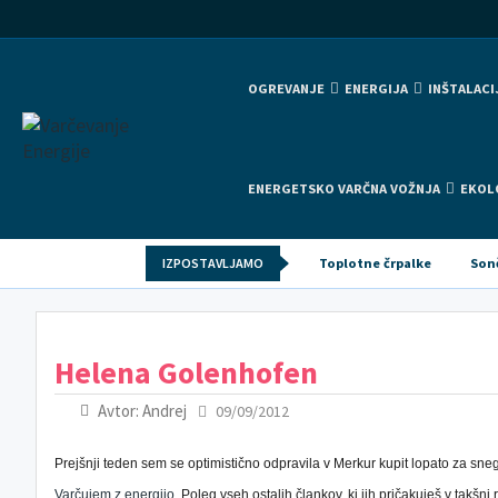
OGREVANJE
ENERGIJA
INŠTALACI
ENERGETSKO VARČNA VOŽNJA
EKOL
IZPOSTAVLJAMO
Toplotne črpalke
Son
Helena Golenhofen
Avtor: Andrej
09/09/2012
Prejšnji teden sem se optimistično odpravila v Merkur kupit lopato za sne
Varčujem z energijo
. Poleg vseh ostalih člankov, ki jih pričakuješ v takšni r