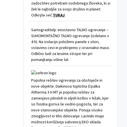
zadostitev potrebam sodobnega človeka, ki si
želi le najboljše za svojo družino in planet.
Odkrijte več
TUKAJ
.
Samograditelji: enostavno TALNO ogrevanje –
SUHOMONTAŽNO TALNO ogrevanje (izdelano v
4 h). Na izolacijo položimo panele z utori,
vstavimo cevi in prekrijemo z izravnalno maso.
Odlično tudi za lesene strope ter pri
pomanjkanju višine tal.
Popolna rešitev ogrevanja za obstoječe in
nove objekte. Daikinova toplotna črpalka
Altherma 3 H MT je popolna rešitev za
zamenjavo plinskih in oljnih kotlov v hišah, kjer
so fosilna goriva še vedno pogosta, ter za
nove stanovanjske objekte. Ponuja visoko
zmogljivost in tiho delovanje. Lastniki imajo
možnost koriščenja subvencij EKO sklada.