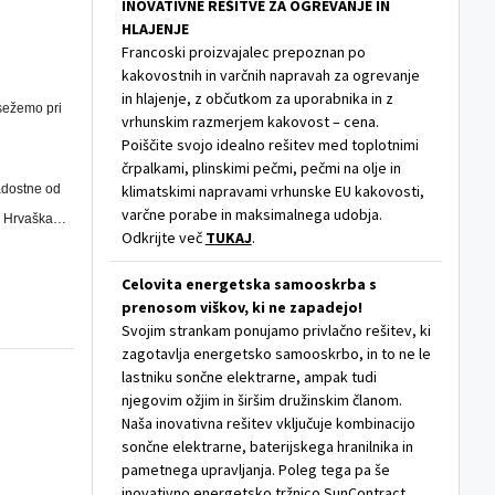
INOVATIVNE REŠITVE ZA OGREVANJE IN
HLAJENJE
Francoski proizvajalec prepoznan po
kakovostnih in varčnih napravah za ogrevanje
in hlajenje, z občutkom za uporabnika in z
osežemo pri
vrhunskim razmerjem kakovost – cena.
Poiščite svojo idealno rešitev med toplotnimi
črpalkami, plinskimi pečmi, pečmi na olje in
adostne od
klimatskimi napravami vrhunske EU kakovosti,
varčne porabe in maksimalnega udobja.
in Hrvaška…
Odkrijte več
TUKAJ
.
Celovita energetska samooskrba s
prenosom viškov, ki ne zapadejo!
Svojim strankam ponujamo privlačno rešitev, ki
zagotavlja energetsko samooskrbo, in to ne le
lastniku sončne elektrarne, ampak tudi
njegovim ožjim in širšim družinskim članom.
Naša inovativna rešitev vključuje kombinacijo
sončne elektrarne, baterijskega hranilnika in
pametnega upravljanja. Poleg tega pa še
inovativno energetsko tržnico SunContract.