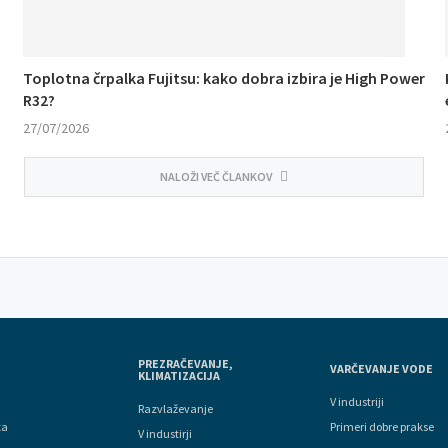
Toplotna črpalka Fujitsu: kako dobra izbira je High Power
R32?
27/07/2026
NALOŽI VEČ ČLANKOV
PREZRAČEVANJE,
VARČEVANJE VODE
KLIMATIZACIJA
V industriji
Razvlaževanje
ta
Primeri dobre prakse
V industirji