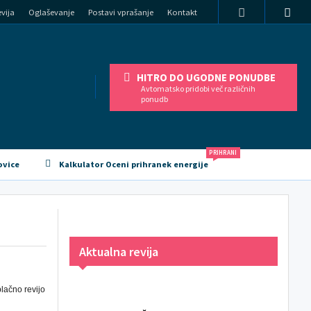
vija
Oglaševanje
Postavi vprašanje
Kontakt
HITRO DO UGODNE PONUDBE
Avtomatsko pridobi več različnih
ponudb
PRIHRANI
ovice
Kalkulator Oceni prihranek energije
Aktualna revija
lačno revijo