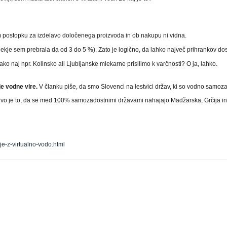
škem postopku za izdelavo določenega proizvoda in ob nakupu ni vidna.
nekje sem prebrala da od 3 do 5 %). Zato je logično, da lahko največ prihrankov d
 Kako naj npr. Kolinsko ali Ljubljanske mlekarne prisilimo k varčnosti? O ja, lahko.
je vodne vire.
V članku piše, da smo Slovenci na lestvici držav, ki so vodno samoz
imivo je to, da se med 100% samozadostnimi državami nahajajo Madžarska, Grčija 
je-z-virtualno-vodo.html