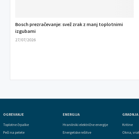
Bosch prezračevanje: svež zrak z manj toplotnimi
izgubami
27/07/2026
OGREVANJE
ENERGIJA
GRADNJA
Toplotne črpalke
Hranilniki električne energije
Kritine
Peči na pelete
Energetske rešitve
Okna, vra