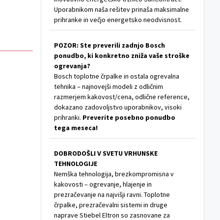
Uporabnikom naša rešitev prinaša maksimalne
prihranke in večjo energetsko neodvisnost.
POZOR: Ste preverili zadnjo Bosch
ponudbo, ki konkretno zniža vaše stroške
ogrevanja?
Bosch toplotne črpalke in ostala ogrevalna
tehnika – najnovejši modeli z odličnim
razmerjem kakovost/cena, odlične reference,
dokazano zadovoljstvo uporabnikov, visoki
prihranki.
Preverite posebno ponudbo
tega meseca!
DOBRODOŠLI V SVETU VRHUNSKE
TEHNOLOGIJE
Nemška tehnologija, brezkompromisna v
kakovosti – ogrevanje, hlajenje in
prezračevanje na najvišji ravni. Toplotne
črpalke, prezračevalni sistemi in druge
naprave Stiebel Eltron so zasnovane za