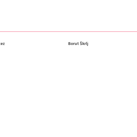
tez
Borut Škrlj