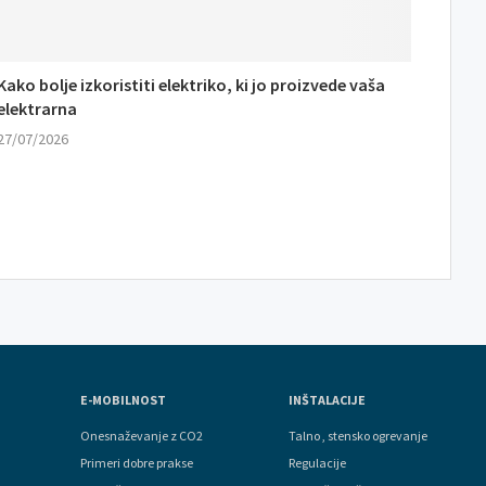
Kako bolje izkoristiti elektriko, ki jo proizvede vaša
elektrarna
27/07/2026
E-MOBILNOST
INŠTALACIJE
Onesnaževanje z CO2
Talno , stensko ogrevanje
Primeri dobre prakse
Regulacije