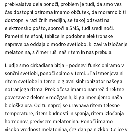
prebivalstva dela ponoči, problem je tudi, da smo ves
čas dostopni oziroma imamo občutek, da moramo biti
dostopni v različnih medijih, se takoj odzvati na
elektronsko pošto, sporočila SMS, tudi sredi noči.
Pametni telefoni, tablice in podobne elektronske
naprave pa oddajajo modro svetlobo, ki zavira izločanje
melatonina, s čimer ruši naš ritem in nas prebuja.
Ljudje smo cirkadiana bitja – podnevi funkcioniramo v
sončni svetlobi, ponoči spimo v temi. »Ta izmenjevalni
ritem svetlobe in teme je glavni sinhronizator našega
notranjega ritma. Prek očesa imamo namreč direktne
povezave z delom v možganih, ki ga imenujemo naša
biološka ura. Od tu naprej se uravnava ritem telesne
temperature, ritem budnosti in spanja, ritem izločanja
hormonov, predvsem melatonina. Ponoči imamo
visoko vrednost melatonina, čez dan pa nizkko. Celice v