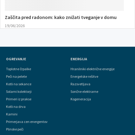
Zaščita pred radonom: kako znižati tveganje v domu
19/06/2026
OGREVANJE
ENERGIJA
Toplotne črpalke
Hranilniki električne energije
Peči na pelete
Energetske rešitve
Kotli na sekance
Razsvetljava
Solarni kolektorji
Sončne elektrarne
Primeri iz prakse
Kogeneracija
Kotli na drva
Kamini
Primerjava cen energentov
Plinske peči