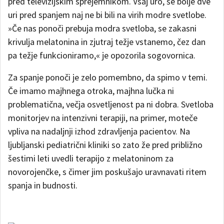
pred televizijskim sprejemnikom. Vsaj uro, še bolje dve
uri pred spanjem naj ne bi bili na virih modre svetlobe.
»Če nas ponoči prebuja modra svetloba, se zakasni
krivulja melatonina in zjutraj težje vstanemo, čez dan
pa težje funkcioniramo,« je opozorila sogovornica.
Za spanje ponoči je zelo pomembno, da spimo v temi.
Če imamo majhnega otroka, majhna lučka ni
problematična, večja osvetljenost pa ni dobra. Svetloba
monitorjev na intenzivni terapiji, na primer, moteče
vpliva na nadaljnji izhod zdravljenja pacientov. Na
ljubljanski pediatrični kliniki so zato že pred približno
šestimi leti uvedli terapijo z melatoninom za
novorojenčke, s čimer jim poskušajo uravnavati ritem
spanja in budnosti.