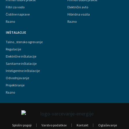
Filtri za vodo
Električni avto
Čistilne naprave
Hibridna vozila
Razno
Razno
INŠTALACIJE
Talno , stensko ogrevanje
Regulacije
Električne inštalacije
Sanitarne inštalacije
Inteligentne inštalacije
Odvodnjavanje
Projektiranje
Razno
Splošni pogoji
Varstvo podatkov
Kontakt
Oglaševanje