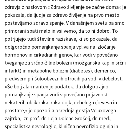
zdravja z naslovom »Zdravo življenje se začne doma« je
pokazala, da ljudje za zdravo življenje na prvo mesto
postavljamo zdravo spanje. V današnjem svetu pa smo
primorani spati malo in vsi vemo, da to ni dobro. To
potrjujejo tudi številne raziskave, ki so pokazale, da
dolgoročno pomanjkanje spanja vpliva na izločanje
hormonov in cirkadianih genov, kar vodi v povečano
tveganje za srčno-žilne bolezni (možganska kap in srčni
infarkt) in metabolne bolezni (diabetes), demenco,
predvsem pri šoloobveznih otrocih pa vodi v debelost.
»Še bolj alarmanten je podatek, da dolgotrajno
pomanjkanje spanja vodi v povečano pojavnost
nekaterih oblik raka: raka dojk, debelega črevesa in
prostate,« je opozorila osrednja gostja Veluxovega
zajtrka, izr. prof. dr. Leja Dolenc Grošelj, dr. med.,
specialistka nevrologije, klinična nevrofiziologinja in