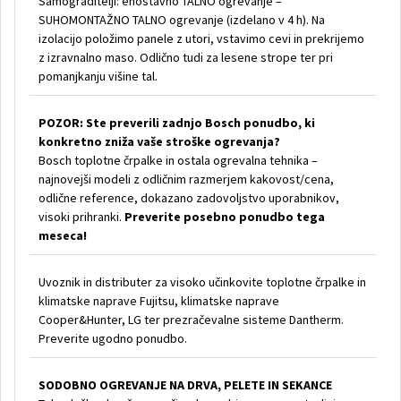
Samograditelji: enostavno TALNO ogrevanje –
SUHOMONTAŽNO TALNO ogrevanje (izdelano v 4 h). Na
izolacijo položimo panele z utori, vstavimo cevi in prekrijemo
z izravnalno maso. Odlično tudi za lesene strope ter pri
pomanjkanju višine tal.
POZOR: Ste preverili zadnjo Bosch ponudbo, ki
konkretno zniža vaše stroške ogrevanja?
Bosch toplotne črpalke in ostala ogrevalna tehnika –
najnovejši modeli z odličnim razmerjem kakovost/cena,
odlične reference, dokazano zadovoljstvo uporabnikov,
visoki prihranki.
Preverite posebno ponudbo tega
meseca!
Uvoznik in distributer za visoko učinkovite toplotne črpalke in
klimatske naprave Fujitsu, klimatske naprave
Cooper&Hunter, LG ter prezračevalne sisteme Dantherm.
Preverite ugodno ponudbo.
SODOBNO OGREVANJE NA DRVA, PELETE IN SEKANCE