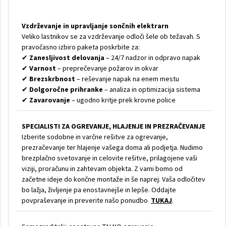
Vzdrževanje in upravljanje sončnih elektrarn
Veliko lastnikov se za vzdrževanje odloči šele ob težavah. S
pravočasno izbiro paketa poskrbite za:
✔
Zanesljivost delovanja
– 24/7 nadzor in odpravo napak
✔
Varnost
– preprečevanje požarov in okvar
✔
Brezskrbnost
– reševanje napak na enem mestu
✔
Dolgoročne prihranke
– analiza in optimizacija sistema
✔
Zavarovanje
– ugodno kritje prek krovne police
SPECIALISTI ZA OGREVANJE, HLAJENJE IN PREZRAČEVANJE
Izberite sodobne in varčne rešitve za ogrevanje,
prezračevanje ter hlajenje vašega doma ali podjetja. Nudimo
brezplačno svetovanje in celovite rešitve, prilagojene vaši
viziji, proračunu in zahtevam objekta. Z vami bomo od
začetne ideje do končne montaže in še naprej. Vaša odločitev
bo lažja, življenje pa enostavnejše in lepše. Oddajte
povpraševanje in preverite našo ponudbo
TUKAJ
.