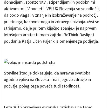
donacijami, sponzorstvi, štipendijami in podobnimi
aktivnostmi. V podjetju VELUX Slovenija so se odločili,
da bodo vlagali v znanje in izobraževanje na področju
prijetnega, kakovostnega in zdravega bivanja. »Vsi se
strinjamo, da je pri tem ključno spanje,« je na prvem
letošnjem arhitekturnem zajtrku ReThink Daylight
poudarila Katja Ličen Pajenk iz omenjenega podjetja.
Številne študije dokazujejo, da naravna svetloba
ugodno vpliva na človeka – na njegovo zdravje in
počutje, poleg tega poveča tudi storilnost.
Leta 2015 opravljena evropska raziskava na temo