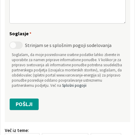
Soglasje
*
Strinjam se s splošnim pogoji sodelovanja
Soglašam, da moje posredovane osebne podatke lahko zberete in
uporabite za namen priprave informativne ponudbe. V kolikor je za
pripravo svetovanja ali informativne ponudbe potrebna soudeležba
partnerskega podjetja (izvajalca monterskih storitev), soglašam, da
obdelovalec (spletni portal www.varcevanje-energije.si) za pripravo
ponudbe posreduje oddano povpraševanje ustreznemu
partnerskemu podjetju. Več na
Splošni pogojii
Več iz teme: