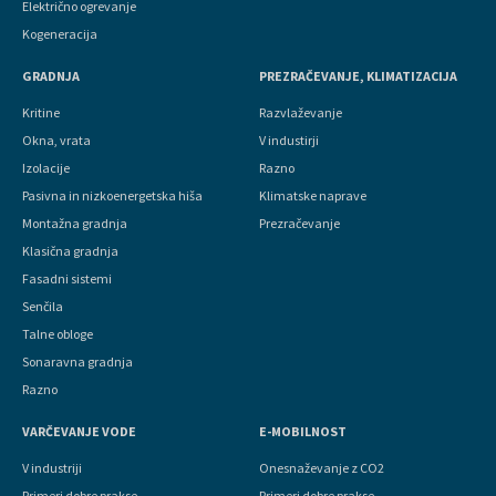
Električno ogrevanje
Kogeneracija
GRADNJA
PREZRAČEVANJE, KLIMATIZACIJA
Kritine
Razvlaževanje
Okna, vrata
V industirji
Izolacije
Razno
Pasivna in nizkoenergetska hiša
Klimatske naprave
Montažna gradnja
Prezračevanje
Klasična gradnja
Fasadni sistemi
Senčila
Talne obloge
Sonaravna gradnja
Razno
VARČEVANJE VODE
E-MOBILNOST
V industriji
Onesnaževanje z CO2
Primeri dobre prakse
Primeri dobre prakse