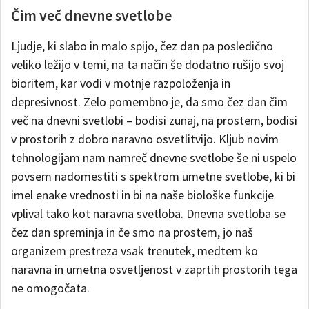
Čim več dnevne svetlobe
Ljudje, ki slabo in malo spijo, čez dan pa posledično
veliko ležijo v temi, na ta način še dodatno rušijo svoj
bioritem, kar vodi v motnje razpoloženja in
depresivnost. Zelo pomembno je, da smo čez dan čim
več na dnevni svetlobi – bodisi zunaj, na prostem, bodisi
v prostorih z dobro naravno osvetlitvijo. Kljub novim
tehnologijam nam namreč dnevne svetlobe še ni uspelo
povsem nadomestiti s spektrom umetne svetlobe, ki bi
imel enake vrednosti in bi na naše biološke funkcije
vplival tako kot naravna svetloba. Dnevna svetloba se
čez dan spreminja in če smo na prostem, jo naš
organizem prestreza vsak trenutek, medtem ko
naravna in umetna osvetljenost v zaprtih prostorih tega
ne omogočata.