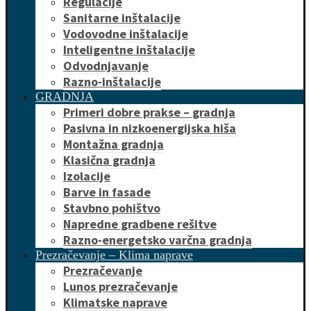
Regulacije
Sanitarne inštalacije
Vodovodne inštalacije
Inteligentne inštalacije
Odvodnjavanje
Razno-inštalacije
GRADNJA
Primeri dobre prakse – gradnja
Pasivna in nizkoenergijska hiša
Montažna gradnja
Klasična gradnja
Izolacije
Barve in fasade
Stavbno pohištvo
Napredne gradbene rešitve
Razno-energetsko varčna gradnja
Prezračevanje – Klima naprave
Prezračevanje
Lunos prezračevanje
Klimatske naprave