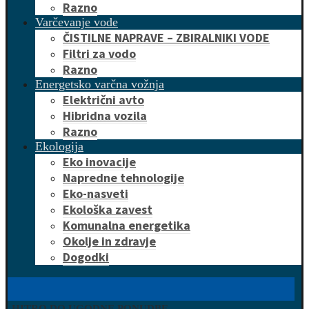
Razno
Varčevanje vode
ČISTILNE NAPRAVE – ZBIRALNIKI VODE
Filtri za vodo
Razno
Energetsko varčna vožnja
Električni avto
Hibridna vozila
Razno
Ekologija
Eko inovacije
Napredne tehnologije
Eko-nasveti
Ekološka zavest
Komunalna energetika
Okolje in zdravje
Dogodki
HITRO DO UGODNE PONUDBE