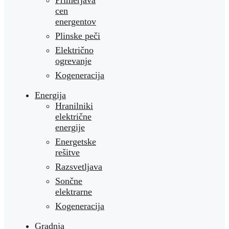
Primerjava
cen
energentov
Plinske peči
Električno
ogrevanje
Kogeneracija
Energija
Hranilniki
električne
energije
Energetske
rešitve
Razsvetljava
Sončne
elektrarne
Kogeneracija
Gradnja