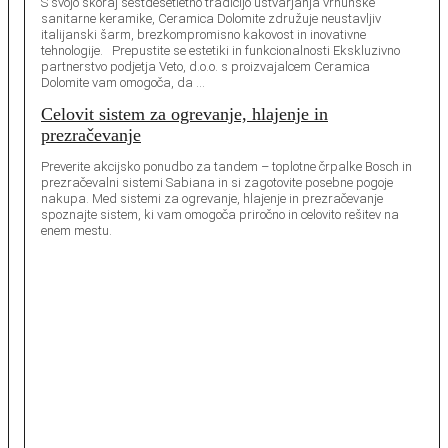
S svojo skoraj šestdesetletno tradicijo ustvarjanja vrhunske
sanitarne keramike, Ceramica Dolomite združuje neustavljiv
italijanski šarm, brezkompromisno kakovost in inovativne
tehnologije. Prepustite se estetiki in funkcionalnosti Ekskluzivno
partnerstvo podjetja Veto, d.o.o. s proizvajalcem Ceramica
Dolomite vam omogoča, da …
Celovit sistem za ogrevanje, hlajenje in
prezračevanje
Preverite akcijsko ponudbo za tandem – toplotne črpalke Bosch in
prezračevalni sistemi Sabiana in si zagotovite posebne pogoje
nakupa. Med sistemi za ogrevanje, hlajenje in prezračevanje
spoznajte sistem, ki vam omogoča priročno in celovito rešitev na
enem mestu.