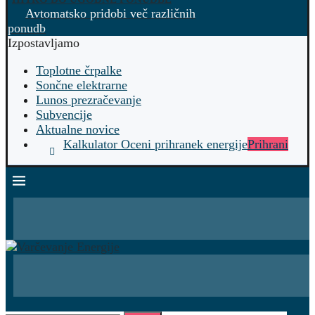
Avtomatsko pridobi več različnih
ponudb
Izpostavljamo
Toplotne črpalke
Sončne elektrarne
Lunos prezračevanje
Subvencije
Aktualne novice
Kalkulator Oceni prihranek energije
Prihrani