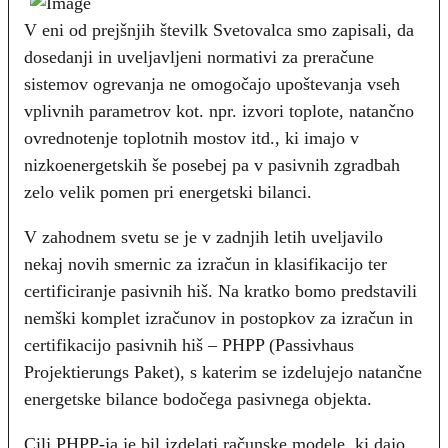
V eni od prejšnjih številk Svetovalca smo zapisali, da
dosedanji in uveljavljeni normativi za preračune
sistemov ogrevanja ne omogočajo upoštevanja vseh
vplivnih parametrov kot. npr. izvori toplote, natančno
ovrednotenje toplotnih mostov itd., ki imajo v
nizkoenergetskih še posebej pa v pasivnih zgradbah
zelo velik pomen pri energetski bilanci.
V zahodnem svetu se je v zadnjih letih uveljavilo
nekaj novih smernic za izračun in klasifikacijo ter
certificiranje pasivnih hiš. Na kratko bomo predstavili
nemški komplet izračunov in postopkov za izračun in
certifikacijo pasivnih hiš – PHPP (Passivhaus
Projektierungs Paket), s katerim se izdelujejo natančne
energetske bilance bodočega pasivnega objekta.
Cilj PHPP-ja je bil izdelati računske modele, ki dajo