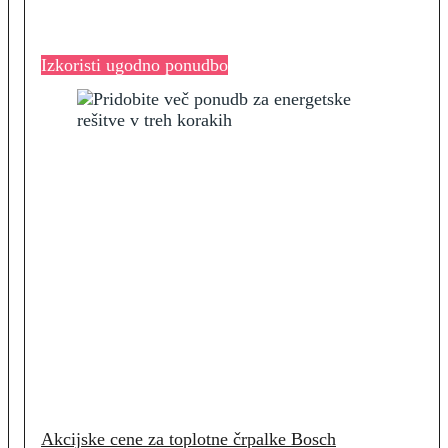
Izkoristi ugodno ponudbo
Akcijske cene za toplotne črpalke Bosch