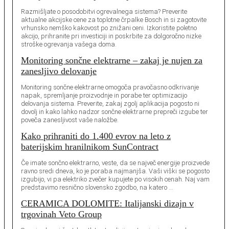
Razmišljate o posodobitvi ogrevalnega sistema? Preverite
aktualne akcijske cene za toplotne črpalke Bosch in si zagotovite
vrhunsko nemško kakovost po znižani ceni. Izkoristite poletno
akcijo, prihranite pri investiciji in poskrbite za dolgoročno nizke
stroške ogrevanja vašega doma.
Monitoring sončne elektrarne – zakaj je nujen za
zanesljivo delovanje
Monitoring sončne elektrarne omogoča pravočasno odkrivanje
napak, spremljanje proizvodnje in porabe ter optimizacijo
delovanja sistema. Preverite, zakaj zgolj aplikacija pogosto ni
dovolj in kako lahko nadzor sončne elektrarne prepreči izgube ter
poveča zanesljivost vaše naložbe.
Kako prihraniti do 1.400 evrov na leto z
baterijskim hranilnikom SunContract
Če imate sončno elektrarno, veste, da se največ energije proizvede
ravno sredi dneva, ko je poraba najmanjša. Vaši viški se pogosto
izgubijo, vi pa elektriko zvečer kupujete po visokih cenah. Naj vam
predstavimo resnično slovensko zgodbo, na katero …
CERAMICA DOLOMITE: Italijanski dizajn v
trgovinah Veto Group