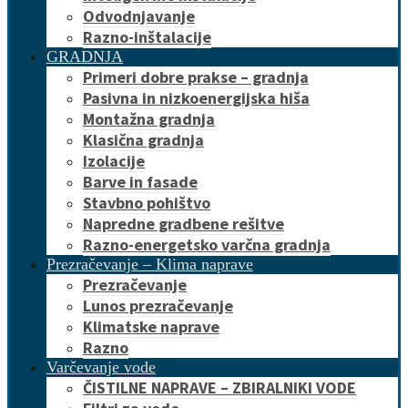
Odvodnjavanje
Razno-inštalacije
GRADNJA
Primeri dobre prakse – gradnja
Pasivna in nizkoenergijska hiša
Montažna gradnja
Klasična gradnja
Izolacije
Barve in fasade
Stavbno pohištvo
Napredne gradbene rešitve
Razno-energetsko varčna gradnja
Prezračevanje – Klima naprave
Prezračevanje
Lunos prezračevanje
Klimatske naprave
Razno
Varčevanje vode
ČISTILNE NAPRAVE – ZBIRALNIKI VODE