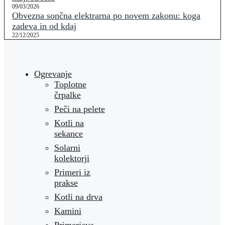
09/03/2026
Obvezna sončna elektrarna po novem zakonu: koga
zadeva in od kdaj
22/12/2025
Ogrevanje
Toplotne
črpalke
Peči na pelete
Kotli na
sekance
Solarni
kolektorji
Primeri iz
prakse
Kotli na drva
Kamini