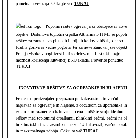
pametna investicija. Odkrijte več
TUKAJ
.
Popolna rešitev ogrevanja za obstoječe in nove
objekte. Daikinova toplotna črpalka Altherma 3 H MT je popolna
rešitev za zamenjavo plinskih in oljnih kotlov v hišah, kjer so
fosilna goriva še vedno pogosta, ter za nove stanovanjske objekte.
Ponuja visoko zmogljivost in tiho delovanje. Lastniki imajo
možnost koriščenja subvencij EKO sklada. Preverite ponudbo
TUKAJ
.
INOVATIVNE REŠITVE ZA OGREVANJE IN HLAJENJE
Francoski proizvajalec prepoznan po kakovostnih in varčnih
napravah za ogrevanje in hlajenje, z občutkom za uporabnika in z
vrhunskim razmerjem kakovost – cena. Poiščite svojo idealno
rešitev med toplotnimi črpalkami, plinskimi pečmi, pečmi na olje
in klimatskimi napravami vrhunske EU kakovosti, varčne porabe
in maksimalnega udobja. Odkrijte več
TUKAJ
.