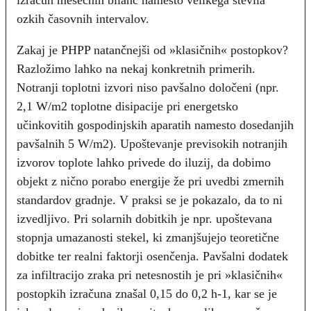
izračun mesečnih bilanc namesto velikega števila
ozkih časovnih intervalov.
Zakaj je PHPP natančnejši od »klasičnih« postopkov?
Razložimo lahko na nekaj konkretnih primerih.
Notranji toplotni izvori niso pavšalno določeni (npr.
2,1 W/m2 toplotne disipacije pri energetsko
učinkovitih gospodinjskih aparatih namesto dosedanjih
pavšalnih 5 W/m2). Upoštevanje previsokih notranjih
izvorov toplote lahko privede do iluzij, da dobimo
objekt z nično porabo energije že pri uvedbi zmernih
standardov gradnje. V praksi se je pokazalo, da to ni
izvedljivo. Pri solarnih dobitkih je npr. upoštevana
stopnja umazanosti stekel, ki zmanjšujejo teoretične
dobitke ter realni faktorji osenčenja. Pavšalni dodatek
za infiltracijo zraka pri netesnostih je pri »klasičnih«
postopkih izračuna znašal 0,15 do 0,2 h-1, kar se je