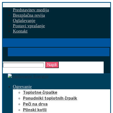
Predstavitev medija
Brezplačna revija
Oglaševanje
Postavi vprašanje
Kontakt
Najdi
Ogrevanje
Toplotne črpalke
Ponudniki toplotnih črpalk
Peči na drva
Plinski kotli