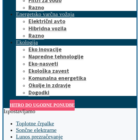
Filtri za vodo
Razno
Energetsko varčna vožnja
Električni avto
Hibridna vozila
Razno
Ekologija
Eko inovacije
Napredne tehnologije
Eko-nasveti
Ekološka zavest
Komunalna energetika
Okolje in zdravje
Dogodki
HITRO DO UGODNE PONUDBE
Izpostavljamo
Toplotne črpalke
Sončne elektrarne
Lunos prezračevanje