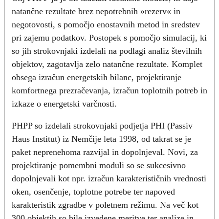
natančne rezultate brez nepotrebnih »rezerv« in
negotovosti, s pomočjo enostavnih metod in sredstev
pri zajemu podatkov. Postopek s pomočjo simulacij, ki
so jih strokovnjaki izdelali na podlagi analiz številnih
objektov, zagotavlja zelo natančne rezultate. Komplet
obsega izračun energetskih bilanc, projektiranje
komfortnega prezračevanja, izračun toplotnih potreb in
izkaze o energetski varčnosti.
PHPP so izdelali strokovnjaki podjetja PHI (Passiv
Haus Institut) iz Nemčije leta 1998, od takrat se je
paket neprenehoma razvijal in dopolnjeval. Novi, za
projektiranje pomembni moduli so se sukcesivno
dopolnjevali kot npr. izračun karakterističnih vrednosti
oken, osenčenje, toplotne potrebe ter napoved
karakteristik zgradbe v poletnem režimu. Na več kot
300 objektih so bile izvedene meritve ter analize in