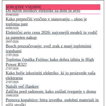
SORODNE VSEBINE
Do nižjih stroškov elektrike za dom in avto
05/08/2026
Kako preprečiti vročino v stanovanju – okno je
toplotna past
04/08/2026
Električni avto cena 2026: najcenejši modeli in vodič
za pameten nakup
29/07/2026
Bosch prezračevanje: svež zrak z manj toplotnimi
izgubami
27/07/2026
Toplotna črpalka Fujitsu: kako dobra izbira je High
Power R32?
27/07/2026
Kako bolje izkoristiti elektriko, ki jo proizvede vaša
elektrarna
27/07/2026
Naloži več člankov
Zaščita pred radonom: kako znižati tveganje v domu
19/06/2026
Prenova kopalnice: hitra izvedba, sodobni materiali in
nižji stroški