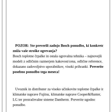
POZOR: Ste preverili zadnjo Bosch ponudbo, ki konkretno
zniža vaše stroške ogrevanja?
Bosch toplotne črpalke in ostala ogrevalna tehnika – najnovejši
modeli z odličnim razmerjem kakovost/cena, odlične reference,
dokazano zadovoljstvo uporabnikov, visoki prihranki.
Preverite
posebno ponudbo tega meseca!
Uvoznik in distributer za visoko učinkovite toplotne črpalke in
klimatske naprave Fujitsu, klimatske naprave Cooper&Hunter,
LG ter prezračevalne sisteme Dantherm. Preverite ugodno
ponudbo.