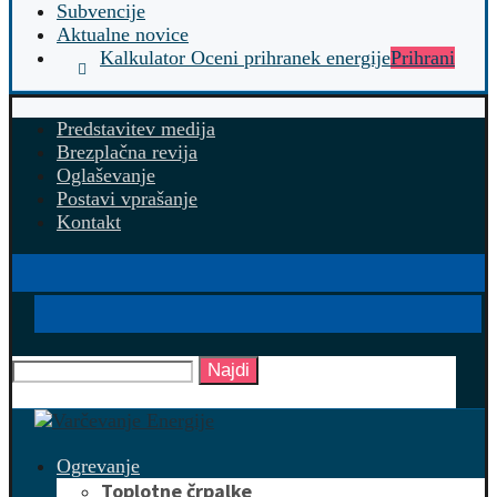
Subvencije
Aktualne novice
Kalkulator Oceni prihranek energije
Prihrani
Predstavitev medija
Brezplačna revija
Oglaševanje
Postavi vprašanje
Kontakt
Najdi
Ogrevanje
Toplotne črpalke