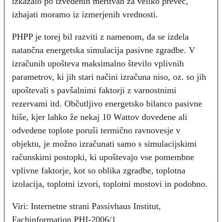
izkazalo po izvedenih meritvah za veliko preveč,
izhajati moramo iz izmerjenih vrednosti.
PHPP je torej bil razviti z namenom, da se izdela
natančna energetska simulacija pasivne zgradbe. V
izračunih upošteva maksimalno število vplivnih
parametrov, ki jih stari načini izračuna niso, oz. so jih
upoštevali s pavšalnimi faktorji z varnostnimi
rezervami itd. Občutljivo energetsko bilanco pasivne
hiše, kjer lahko že nekaj 10 Wattov dovedene ali
odvedene toplote poruši termično ravnovesje v
objektu, je možno izračunati samo s simulacijskimi
računskimi postopki, ki upoštevajo vse pomembne
vplivne faktorje, kot so oblika zgradbe, toplotna
izolacija, toplotni izvori, toplotni mostovi in podobno.
Viri: Internetne strani Passivhaus Institut,
Fachinformation PHI-2006/1