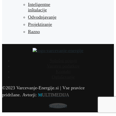
Inteligentne
inštalacije
Odvodnjavanje
Projektiranje
Razno
Splošni pogoji
Varstvo podatkov
Kontakt
Oglaševanje
©2023 Varcevanje-Energije.si | Vse pravice
pridržane.
Avtorji:
ULTIMEDIJA
M
Facebook