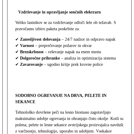
Vzdrževanje in upravljanje sončnih elektrarn
Veliko lastnikov se za vzdrževanje odloči šele ob težavah. S
pravočasno izbiro paketa poskrbite za:
✔
Zanesljivost delovanja
– 24/7 nadzor in odpravo napak
✔
Varnost
– preprečevanje požarov in okvar
✔
Brezskrbnost
– reševanje napak na enem mestu
✔
Dolgoročne prihranke
– analiza in optimizacija sistema
✔
Zavarovanje
– ugodno kritje prek krovne police
SODOBNO OGREVANJE NA DRVA, PELETE IN
SEKANCE
Tehnološko dovršene peči na lesno biomaso zagotavljajo
maksimalno udobje ogrevanja in ohranjajo čisto okolje. Kotli na
polena, pelete in lesne sekance avstrijskega proizvajalca navdušijo
z varčnostjo, tehnologijo, uporabo in udobjem. Vsekakor