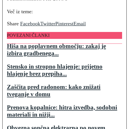
Več iz teme:
Share
Facebook
Twitter
Pinterest
Email
POVEZANI ČLANKI
Hiša na poplavnem območju: zakaj je
izbira gradbenega...
Stensko in stropno hlajenje: prijetno
hlajenje brez prepiha...
Zaščita pred radonom: kako znižati
tveganje v domu
Prenova kopalnice: hitra izvedba, sodobni
materiali in nižji...
Obvezna sončna elektrarna po novem