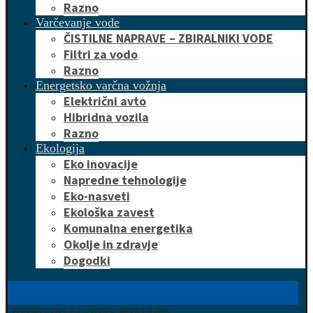
Razno
Varčevanje vode
ČISTILNE NAPRAVE – ZBIRALNIKI VODE
Filtri za vodo
Razno
Energetsko varčna vožnja
Električni avto
Hibridna vozila
Razno
Ekologija
Eko inovacije
Napredne tehnologije
Eko-nasveti
Ekološka zavest
Komunalna energetika
Okolje in zdravje
Dogodki
HITRO DO UGODNE PONUDBE