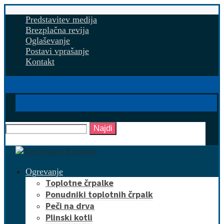
Predstavitev medija
Brezplačna revija
Oglaševanje
Postavi vprašanje
Kontakt
Najdi
Ogrevanje
Toplotne črpalke
Ponudniki toplotnih črpalk
Peči na drva
Plinski kotli