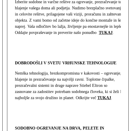
Izberite sodobne in varčne rešitve za ogrevanje, prezračevanje ter
hlajenje vašega doma ali podjetja. Nudimo brezplačno svetovanje
in celovite rešitve, prilagojene vaši viziji, proračunu in zahtevam
objekta. Z vami bomo od začetne ideje do končne montaže in še
naprej. Vaša odločitev bo lažja, življenje pa enostavnejše in lepše.
Oddajte povpraševanje in preverite našo ponudbo
TUKAJ
.
DOBRODOŠLI V SVETU VRHUNSKE TEHNOLOGIJE
Nemška tehnologija, brezkompromisna v kakovosti – ogrevanje,
hlajenje in prezračevanje na najvišji ravni. Toplotne črpalke,
prezračevalni sistemi in druge naprave Stiebel Eltron so
zasnovane za zadostitev potrebam sodobnega človeka, ki si želi le
najboljše za svojo družino in planet. Odkrijte več
TUKAJ
.
SODOBNO OGREVANJE NA DRVA, PELETE IN