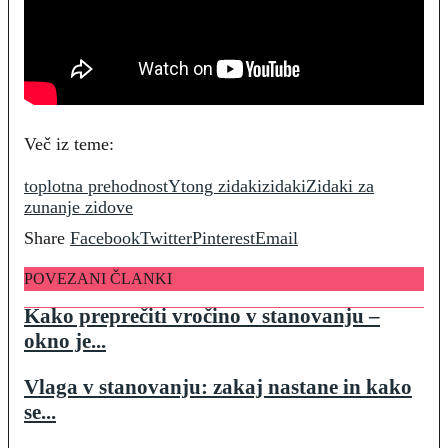
Več iz teme:
toplotna prehodnost
Ytong zidaki
zidaki
Zidaki za
zunanje zidove
Share
Facebook
Twitter
Pinterest
Email
POVEZANI ČLANKI
Kako preprečiti vročino v stanovanju –
okno je...
Vlaga v stanovanju: zakaj nastane in kako
se...