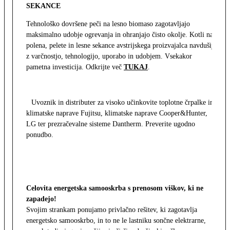
SEKANCE
Tehnološko dovršene peči na lesno biomaso zagotavljajo
maksimalno udobje ogrevanja in ohranjajo čisto okolje. Kotli na
polena, pelete in lesne sekance avstrijskega proizvajalca navdušijo
z varčnostjo, tehnologijo, uporabo in udobjem. Vsekakor
pametna investicija. Odkrijte več
TUKAJ
.
Uvoznik in distributer za visoko učinkovite toplotne črpalke in
klimatske naprave Fujitsu, klimatske naprave Cooper&Hunter,
LG ter prezračevalne sisteme Dantherm. Preverite ugodno
ponudbo.
Celovita energetska samooskrba s prenosom viškov, ki ne
zapadejo!
Svojim strankam ponujamo privlačno rešitev, ki zagotavlja
energetsko samooskrbo, in to ne le lastniku sončne elektrarne,