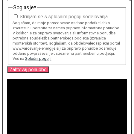
Soglasje
*
Strinjam se s splošnim pogoji sodelovanja
Soglašam, da moje posredovane osebne podatke lahko
zberete in uporabite za namen priprave informativne ponudbe.
V kolikor je za pripravo svetovanja ali informativne ponudbe
potrebna soudeležba partnerskega podjetja (izvajalca
monterskih storitev), soglašam, da obdelovalec (spletni portal
www.varcevanje-energije.si) za pripravo ponudbe posreduje
oddano povpraševanje ustreznemu partnerskemu podjetju.
Več na
Splošni pogojii