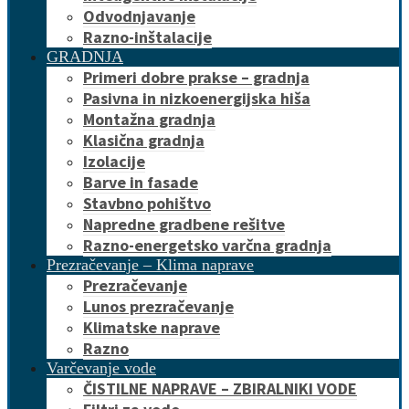
Odvodnjavanje
Razno-inštalacije
GRADNJA
Primeri dobre prakse – gradnja
Pasivna in nizkoenergijska hiša
Montažna gradnja
Klasična gradnja
Izolacije
Barve in fasade
Stavbno pohištvo
Napredne gradbene rešitve
Razno-energetsko varčna gradnja
Prezračevanje – Klima naprave
Prezračevanje
Lunos prezračevanje
Klimatske naprave
Razno
Varčevanje vode
ČISTILNE NAPRAVE – ZBIRALNIKI VODE