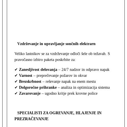
Vzdrževanje in upravljanje sončnih elektrarn
Veliko lastnikov se za vzdrževanje odloči šele ob težavah. S
pravočasno izbiro paketa poskrbite za:
✔
Zanesljivost delovanja
– 24/7 nadzor in odpravo napak
✔
Varnost
– preprečevanje požarov in okvar
✔
Brezskrbnost
– reševanje napak na enem mestu
✔
Dolgoročne prihranke
– analiza in optimizacija sistema
✔
Zavarovanje
– ugodno kritje prek krovne police
SPECIALISTI ZA OGREVANJE, HLAJENJE IN
PREZRAČEVANJE