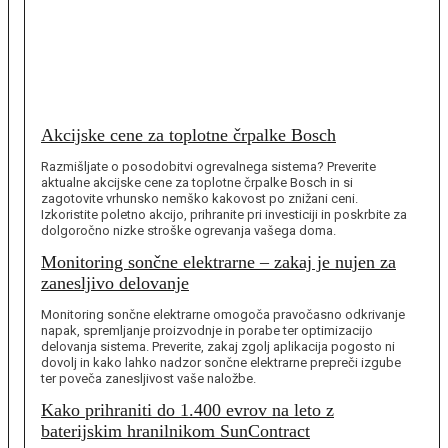
Akcijske cene za toplotne črpalke Bosch
Razmišljate o posodobitvi ogrevalnega sistema? Preverite
aktualne akcijske cene za toplotne črpalke Bosch in si
zagotovite vrhunsko nemško kakovost po znižani ceni.
Izkoristite poletno akcijo, prihranite pri investiciji in poskrbite za
dolgoročno nizke stroške ogrevanja vašega doma.
Monitoring sončne elektrarne – zakaj je nujen za
zanesljivo delovanje
Monitoring sončne elektrarne omogoča pravočasno odkrivanje
napak, spremljanje proizvodnje in porabe ter optimizacijo
delovanja sistema. Preverite, zakaj zgolj aplikacija pogosto ni
dovolj in kako lahko nadzor sončne elektrarne prepreči izgube
ter poveča zanesljivost vaše naložbe.
Kako prihraniti do 1.400 evrov na leto z
baterijskim hranilnikom SunContract