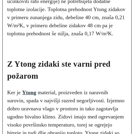
učinkoviti rabi energije) ne potrebujeta dodatne
toplotne izolacije. Toplotna prehodnost Ytong zidakov
v primeru zunanjega zidu, debeline 40 cm, znaša 0,21
W/m²K, v primeru debeline zidakov 48 cm pa je
toplotna prehodnost še nižja, znaša 0,17 W/m²K.
Z Ytong zidaki ste varni pred
požarom
Ker je
Ytong
material, proizveden iz naravnih
surovin, spada v najvišji razred negorljivosti. Izjemno
dobro uravnava vlago v prostoru in tako zagotavlja
ugodno bivalno klimo. Zidovi imajo med ogrevanjem
visoko površinsko temperaturo, torej se ogrejejo
hitreje in tudi dlje ohranijo toploto. Ytong zidaki so