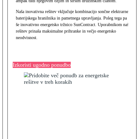
ampak tudi njegovim ožjim in širšim družinskim članom.
Naša inovativna rešitev vključuje kombinacijo sončne elektrarne,
baterijskega hranilnika in pametnega upravljanja. Poleg tega pa
še inovativno energetsko tržnico SunContract. Uporabnikom naša
rešitev prinaša maksimalne prihranke in večjo energetsko
neodvisnost.
Izkoristi ugodno ponudbo