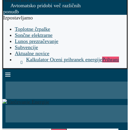
Avtomatsko pridobi več različnih
ponudb
Izpostavljamo
Toplotne črpalke
Sončne elektrarne
Lunos prezračevanje
Subvencije
Aktualne novice
Kalkulator Oceni prihranek energije
Prihrani