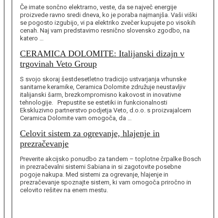
Če imate sončno elektrarno, veste, da se največ energije
proizvede ravno sredi dneva, ko je poraba najmanjša. Vaši viški
se pogosto izgubijo, vi pa elektriko zvečer kupujete po visokih
cenah. Naj vam predstavimo resnično slovensko zgodbo, na
katero …
CERAMICA DOLOMITE: Italijanski dizajn v
trgovinah Veto Group
S svojo skoraj šestdesetletno tradicijo ustvarjanja vrhunske
sanitarne keramike, Ceramica Dolomite združuje neustavljiv
italijanski šarm, brezkompromisno kakovost in inovativne
tehnologije. Prepustite se estetiki in funkcionalnosti
Ekskluzivno partnerstvo podjetja Veto, d.o.o. s proizvajalcem
Ceramica Dolomite vam omogoča, da …
Celovit sistem za ogrevanje, hlajenje in
prezračevanje
Preverite akcijsko ponudbo za tandem – toplotne črpalke Bosch
in prezračevalni sistemi Sabiana in si zagotovite posebne
pogoje nakupa. Med sistemi za ogrevanje, hlajenje in
prezračevanje spoznajte sistem, ki vam omogoča priročno in
celovito rešitev na enem mestu.