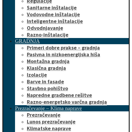
Regulacije
Sanitarne inštalacije
Vodovodne inštalacije
Inteligentne inštalacije
Odvodnjavanje
Razno-inštalacije
GRADNJA
Primeri dobre prakse – gradnja
Pasivna in nizkoenergijska hiša
Montažna gradnja
Klasična gradnja
Izolacije
Barve in fasade
Stavbno pohištvo
Napredne gradbene rešitve
Razno-energetsko varčna gradnja
Prezračevanje – Klima naprave
Prezračevanje
Lunos prezračevanje
Klimatske naprave