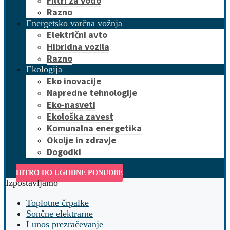
Filtri za vodo
Razno
Energetsko varčna vožnja
Električni avto
Hibridna vozila
Razno
Ekologija
Eko inovacije
Napredne tehnologije
Eko-nasveti
Ekološka zavest
Komunalna energetika
Okolje in zdravje
Dogodki
HITRO DO UGODNE PONUDBE
Izpostavljamo
Toplotne črpalke
Sončne elektrarne
Lunos prezračevanje