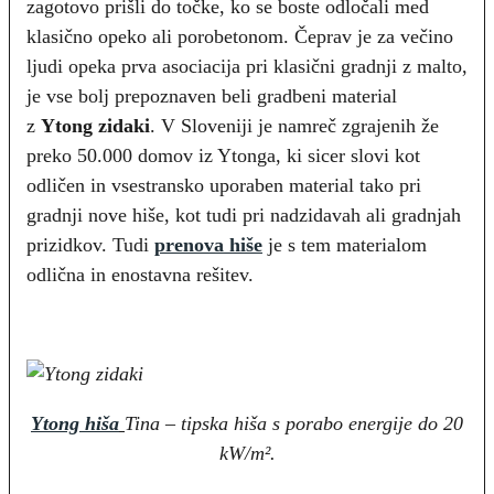
zagotovo prišli do točke, ko se boste odločali med
klasično opeko ali porobetonom. Čeprav je za večino
ljudi opeka prva asociacija pri klasični gradnji z malto,
je vse bolj prepoznaven beli gradbeni material
z
Ytong zidaki
. V Sloveniji je namreč zgrajenih že
preko 50.000 domov iz Ytonga, ki sicer slovi kot
odličen in vsestransko uporaben material tako pri
gradnji nove hiše, kot tudi pri nadzidavah ali gradnjah
prizidkov. Tudi
prenova hiše
je s tem materialom
odlična in enostavna rešitev.
Ytong hiša
Tina – tipska hiša s porabo energije do 20
kW/m².