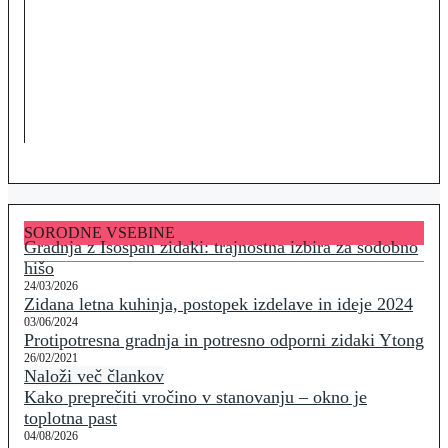
SORODNE VSEBINE
Gradnja z Isospan zidaki: trajnostna izbira za sodobno
hišo
24/03/2026
Zidana letna kuhinja, postopek izdelave in ideje 2024
03/06/2024
Protipotresna gradnja in potresno odporni zidaki Ytong
26/02/2021
Naloži več člankov
Kako preprečiti vročino v stanovanju – okno je
toplotna past
04/08/2026