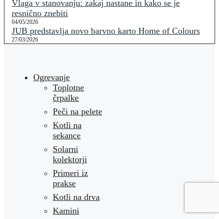
Vlaga v stanovanju: zakaj nastane in kako se je
resnično znebiti
04/05/2026
JUB predstavlja novo barvno karto Home of Colours
27/03/2026
Ogrevanje
Toplotne
črpalke
Peči na pelete
Kotli na
sekance
Solarni
kolektorji
Primeri iz
prakse
Kotli na drva
Kamini