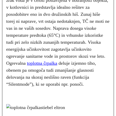
zrak voda je v celoti postavljena v notranjosti objekta,
v kotlovnici in predstavlja idealno rešitev za
posodobitev eno in dvo družinskih hiš. Zunaj hiše
torej ni naprave, vrt ostaja nedotaknjen, TČ ne moti ne
vas in ne vaših sosedov. Naprava dosega visoke
temperature predtoka (65°C) in vrhunske izkoristke
tudi pri zelo nizkih zunanjih temperaturah. Visoka
energijska učinkovitost zagotavlja učinkovito
ogrevanje sanitarne vode in prostorov skozi vse leto.
Ogrevalna
toplotna črpalka
deluje izjemno tiho,
obenem pa omogoča tudi zmanjšanje glasnosti
delovanja na skoraj neslišno raven (funkcija
“Silentmode”), ki se uporabi npr. ponoči.