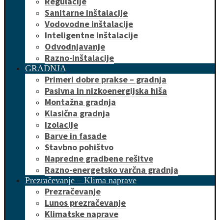
Regulacije
Sanitarne inštalacije
Vodovodne inštalacije
Inteligentne inštalacije
Odvodnjavanje
Razno-inštalacije
GRADNJA
Primeri dobre prakse – gradnja
Pasivna in nizkoenergijska hiša
Montažna gradnja
Klasična gradnja
Izolacije
Barve in fasade
Stavbno pohištvo
Napredne gradbene rešitve
Razno-energetsko varčna gradnja
Prezračevanje – Klima naprave
Prezračevanje
Lunos prezračevanje
Klimatske naprave