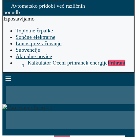
Avtomatsko pridobi več različnih
ponudb
Izpostavljamo
Toplotne črpalke
Sončne elektrarne
Lunos prezračevanje
Subvencije
Aktualne novice
Kalkulator Oceni prihranek energije
Prihrani