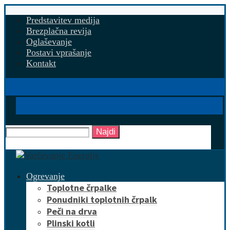
Predstavitev medija
Brezplačna revija
Oglaševanje
Postavi vprašanje
Kontakt
Najdi
Ogrevanje
Toplotne črpalke
Ponudniki toplotnih črpalk
Peči na drva
Plinski kotli