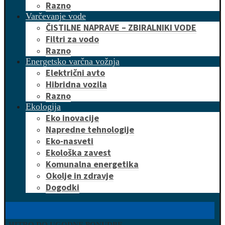
Razno
Varčevanje vode
ČISTILNE NAPRAVE – ZBIRALNIKI VODE
Filtri za vodo
Razno
Energetsko varčna vožnja
Električni avto
Hibridna vozila
Razno
Ekologija
Eko inovacije
Napredne tehnologije
Eko-nasveti
Ekološka zavest
Komunalna energetika
Okolje in zdravje
Dogodki
HITRO DO UGODNE PONUDBE