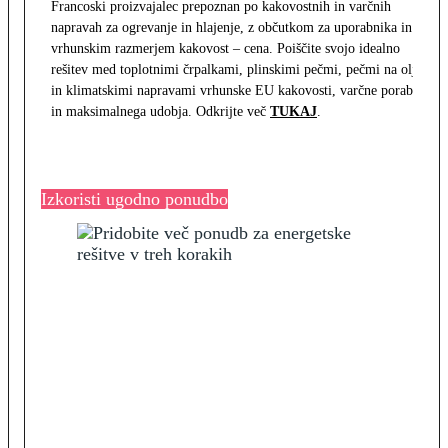
Francoski proizvajalec prepoznan po kakovostnih in varčnih
napravah za ogrevanje in hlajenje, z občutkom za uporabnika in z
vrhunskim razmerjem kakovost – cena. Poiščite svojo idealno
rešitev med toplotnimi črpalkami, plinskimi pečmi, pečmi na olje
in klimatskimi napravami vrhunske EU kakovosti, varčne porabe
in maksimalnega udobja. Odkrijte več
TUKAJ
.
Izkoristi ugodno ponudbo