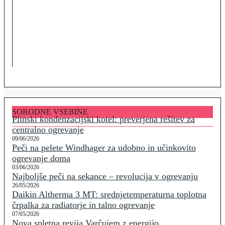
SORODNE VSEBINE
Plinski kondenzacijski kotel: preverjena rešitev za
centralno ogrevanje
09/06/2026
Peči na pelete Windhager za udobno in učinkovito
ogrevanje doma
03/06/2026
Najboljše peči na sekance – revolucija v ogrevanju
26/05/2026
Daikin Altherma 3 MT: srednjetemperaturna toplotna
črpalka za radiatorje in talno ogrevanje
07/05/2026
Nova spletna revija Varčujem z energijo