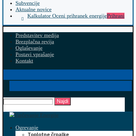
Subvencije
Aktualne novice
Kalkulator Oceni prihranek energije
Prihrani
Predstavitev medija
Brezplačna revija
Oglaševanje
Postavi vprašanje
Kontakt
Najdi
Ogrevanje
Toplotne črpalke