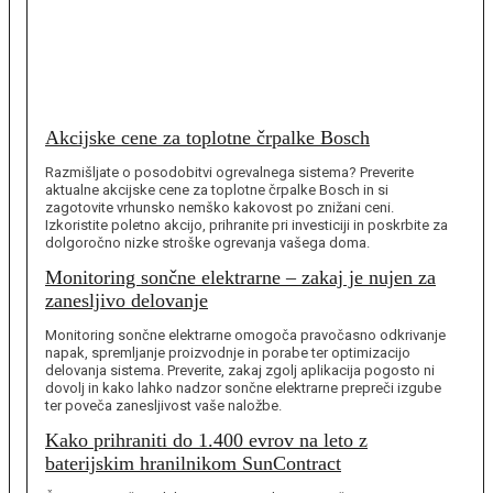
Akcijske cene za toplotne črpalke Bosch
Razmišljate o posodobitvi ogrevalnega sistema? Preverite
aktualne akcijske cene za toplotne črpalke Bosch in si
zagotovite vrhunsko nemško kakovost po znižani ceni.
Izkoristite poletno akcijo, prihranite pri investiciji in poskrbite za
dolgoročno nizke stroške ogrevanja vašega doma.
Monitoring sončne elektrarne – zakaj je nujen za
zanesljivo delovanje
Monitoring sončne elektrarne omogoča pravočasno odkrivanje
napak, spremljanje proizvodnje in porabe ter optimizacijo
delovanja sistema. Preverite, zakaj zgolj aplikacija pogosto ni
dovolj in kako lahko nadzor sončne elektrarne prepreči izgube
ter poveča zanesljivost vaše naložbe.
Kako prihraniti do 1.400 evrov na leto z
baterijskim hranilnikom SunContract