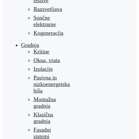
rešitve
Razsvetljava
Sončne
elektrarne
Kogeneracija
Gradnja
Kritine
Okna, vrata
Izolacije
Pasivna in
nizkoenergetska
hiša
Montažna
gradnja
Klasična
gradnja
Fasadni
sistemi