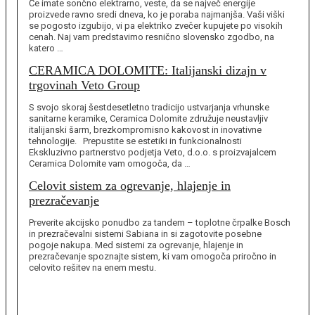
Če imate sončno elektrarno, veste, da se največ energije
proizvede ravno sredi dneva, ko je poraba najmanjša. Vaši viški
se pogosto izgubijo, vi pa elektriko zvečer kupujete po visokih
cenah. Naj vam predstavimo resnično slovensko zgodbo, na
katero …
CERAMICA DOLOMITE: Italijanski dizajn v
trgovinah Veto Group
S svojo skoraj šestdesetletno tradicijo ustvarjanja vrhunske
sanitarne keramike, Ceramica Dolomite združuje neustavljiv
italijanski šarm, brezkompromisno kakovost in inovativne
tehnologije. Prepustite se estetiki in funkcionalnosti
Ekskluzivno partnerstvo podjetja Veto, d.o.o. s proizvajalcem
Ceramica Dolomite vam omogoča, da …
Celovit sistem za ogrevanje, hlajenje in
prezračevanje
Preverite akcijsko ponudbo za tandem – toplotne črpalke Bosch
in prezračevalni sistemi Sabiana in si zagotovite posebne
pogoje nakupa. Med sistemi za ogrevanje, hlajenje in
prezračevanje spoznajte sistem, ki vam omogoča priročno in
celovito rešitev na enem mestu.