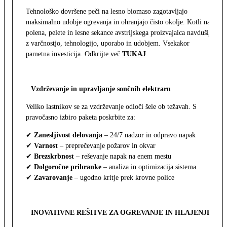
Tehnološko dovršene peči na lesno biomaso zagotavljajo
maksimalno udobje ogrevanja in ohranjajo čisto okolje. Kotli na
polena, pelete in lesne sekance avstrijskega proizvajalca navdušijo
z varčnostjo, tehnologijo, uporabo in udobjem. Vsekakor
pametna investicija. Odkrijte več
TUKAJ
.
Vzdrževanje in upravljanje sončnih elektrarn
Veliko lastnikov se za vzdrževanje odloči šele ob težavah. S
pravočasno izbiro paketa poskrbite za:
✔
Zanesljivost delovanja
– 24/7 nadzor in odpravo napak
✔
Varnost
– preprečevanje požarov in okvar
✔
Brezskrbnost
– reševanje napak na enem mestu
✔
Dolgoročne prihranke
– analiza in optimizacija sistema
✔
Zavarovanje
– ugodno kritje prek krovne police
INOVATIVNE REŠITVE ZA OGREVANJE IN HLAJENJE