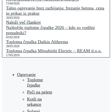
15/04/2026
Talno ogrevanje brez razbijanja: frezanje betona, cena
in prikaz iz prakse
26/03/2026
Naloži več člankov
Najboljše toplotne črpalke 2026 – kdo so vodilni
ponudniki?
02/02/2026
Toplotna črpalka Daikin Altherma
28/05/2020
Toplotna črpalka Mitsubishi Electric – REAM d.o.o.
17/05/2019
Ogrevanje
Toplotne
črpalke
Peči na pelete
Kotli na
sekance
Solarni