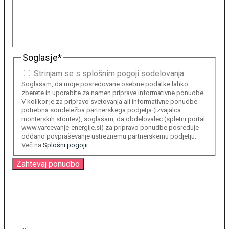
Soglasje
*
Strinjam se s splošnim pogoji sodelovanja
Soglašam, da moje posredovane osebne podatke lahko
zberete in uporabite za namen priprave informativne ponudbe.
V kolikor je za pripravo svetovanja ali informativne ponudbe
potrebna soudeležba partnerskega podjetja (izvajalca
monterskih storitev), soglašam, da obdelovalec (spletni portal
www.varcevanje-energije.si) za pripravo ponudbe posreduje
oddano povpraševanje ustreznemu partnerskemu podjetju.
Več na
Splošni pogojii