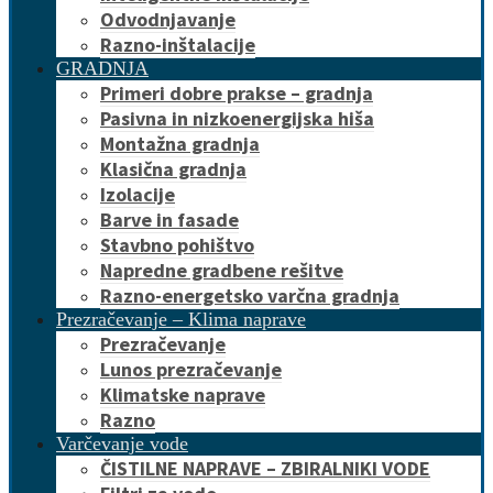
Odvodnjavanje
Razno-inštalacije
GRADNJA
Primeri dobre prakse – gradnja
Pasivna in nizkoenergijska hiša
Montažna gradnja
Klasična gradnja
Izolacije
Barve in fasade
Stavbno pohištvo
Napredne gradbene rešitve
Razno-energetsko varčna gradnja
Prezračevanje – Klima naprave
Prezračevanje
Lunos prezračevanje
Klimatske naprave
Razno
Varčevanje vode
ČISTILNE NAPRAVE – ZBIRALNIKI VODE