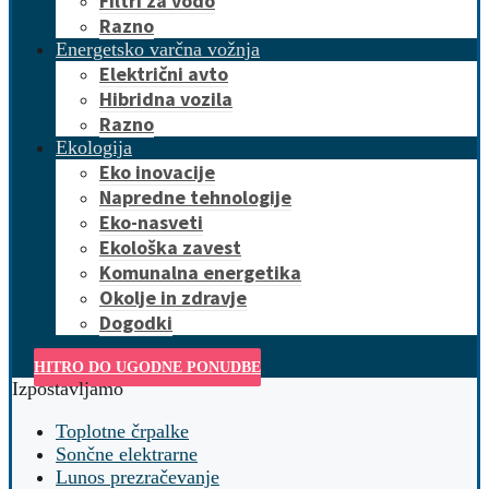
Filtri za vodo
Razno
Energetsko varčna vožnja
Električni avto
Hibridna vozila
Razno
Ekologija
Eko inovacije
Napredne tehnologije
Eko-nasveti
Ekološka zavest
Komunalna energetika
Okolje in zdravje
Dogodki
HITRO DO UGODNE PONUDBE
Izpostavljamo
Toplotne črpalke
Sončne elektrarne
Lunos prezračevanje