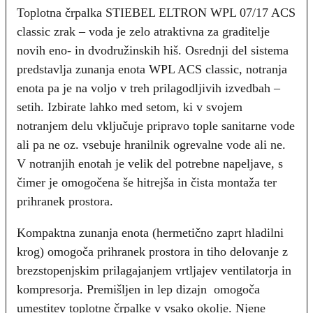
Toplotna črpalka STIEBEL ELTRON WPL 07/17 ACS
classic zrak – voda je zelo atraktivna za graditelje
novih eno- in dvodružinskih hiš. Osrednji del sistema
predstavlja zunanja enota WPL ACS classic, notranja
enota pa je na voljo v treh prilagodljivih izvedbah –
setih. Izbirate lahko med setom, ki v svojem
notranjem delu vključuje pripravo tople sanitarne vode
ali pa ne oz. vsebuje hranilnik ogrevalne vode ali ne.
V notranjih enotah je velik del potrebne napeljave, s
čimer je omogočena še hitrejša in čista montaža ter
prihranek prostora.
Kompaktna zunanja enota (hermetično zaprt hladilni
krog) omogoča prihranek prostora in tiho delovanje z
brezstopenjskim prilagajanjem vrtljajev ventilatorja in
kompresorja. Premišljen in lep dizajn omogoča
umestitev toplotne črpalke v vsako okolje. Njene