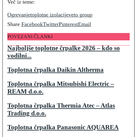
Več iz teme:
Ogrevanje
toplotne izolacije
veto group
Share
Facebook
Twitter
Pinterest
Email
POVEZANI ČLANKI
Najboljše toplotne črpalke 2026 – kdo so
vodilni...
Toplotna črpalka Daikin Altherma
Toplotna črpalka Mitsubishi Electric –
REAM d.o.o.
Toplotna črpalka Thermia Atec – Atlas
Trading d.o.o.
Toplotna črpalka Panasonic AQUAREA