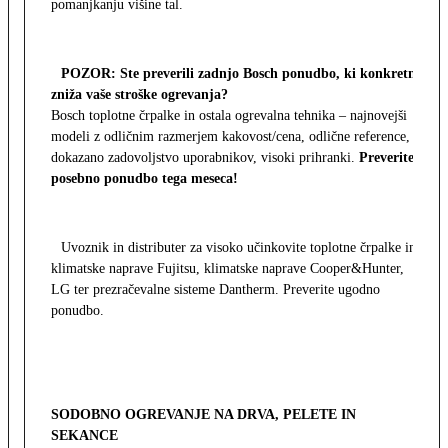
pomanjkanju višine tal.
POZOR: Ste preverili zadnjo Bosch ponudbo, ki konkretno
zniža vaše stroške ogrevanja?
Bosch toplotne črpalke in ostala ogrevalna tehnika – najnovejši
modeli z odličnim razmerjem kakovost/cena, odlične reference,
dokazano zadovoljstvo uporabnikov, visoki prihranki.
Preverite
posebno ponudbo tega meseca!
Uvoznik in distributer za visoko učinkovite toplotne črpalke in
klimatske naprave Fujitsu, klimatske naprave Cooper&Hunter,
LG ter prezračevalne sisteme Dantherm. Preverite ugodno
ponudbo.
SODOBNO OGREVANJE NA DRVA, PELETE IN
SEKANCE