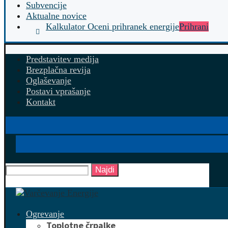
Subvencije
Aktualne novice
Kalkulator Oceni prihranek energije
Prihrani
Predstavitev medija
Brezplačna revija
Oglaševanje
Postavi vprašanje
Kontakt
Najdi
Ogrevanje
Toplotne črpalke