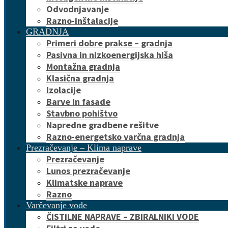
Odvodnjavanje
Razno-inštalacije
GRADNJA
Primeri dobre prakse – gradnja
Pasivna in nizkoenergijska hiša
Montažna gradnja
Klasična gradnja
Izolacije
Barve in fasade
Stavbno pohištvo
Napredne gradbene rešitve
Razno-energetsko varčna gradnja
Prezračevanje – Klima naprave
Prezračevanje
Lunos prezračevanje
Klimatske naprave
Razno
Varčevanje vode
ČISTILNE NAPRAVE – ZBIRALNIKI VODE