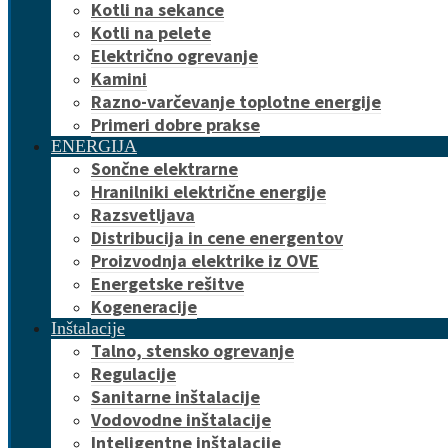
Kotli na sekance
Kotli na pelete
Električno ogrevanje
Kamini
Razno-varčevanje toplotne energije
Primeri dobre prakse
ENERGIJA
Sončne elektrarne
Hranilniki električne energije
Razsvetljava
Distribucija in cene energentov
Proizvodnja elektrike iz OVE
Energetske rešitve
Kogeneracije
Inštalacije
Talno, stensko ogrevanje
Regulacije
Sanitarne inštalacije
Vodovodne inštalacije
Inteligentne inštalacije