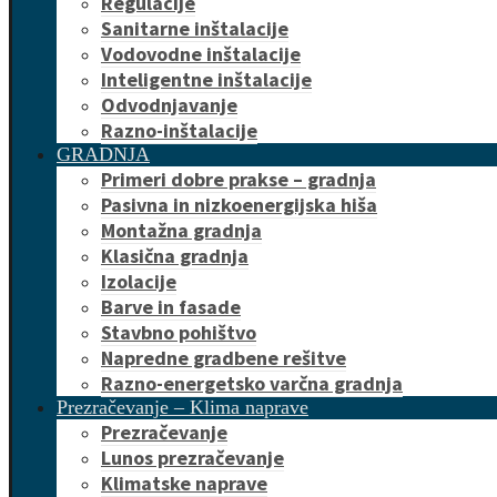
Regulacije
Sanitarne inštalacije
Vodovodne inštalacije
Inteligentne inštalacije
Odvodnjavanje
Razno-inštalacije
GRADNJA
Primeri dobre prakse – gradnja
Pasivna in nizkoenergijska hiša
Montažna gradnja
Klasična gradnja
Izolacije
Barve in fasade
Stavbno pohištvo
Napredne gradbene rešitve
Razno-energetsko varčna gradnja
Prezračevanje – Klima naprave
Prezračevanje
Lunos prezračevanje
Klimatske naprave