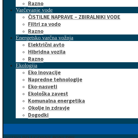
Razno
Varčevanje vode
ČISTILNE NAPRAVE – ZBIRALNIKI VODE
Filtri za vodo
Razno
Energetsko varčna vožnja
Električni avto
Hibridna vozila
Razno
Ekologija
Eko inovacije
Napredne tehnologije
Eko-nasveti
Ekološka zavest
Komunalna energetika
Okolje in zdravje
Dogodki
HITRO DO UGODNE PONUDBE