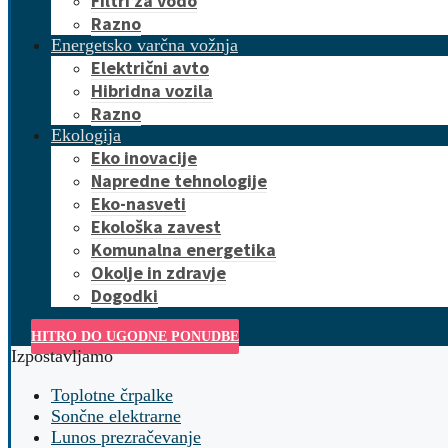
Filtri za vodo
Razno
Energetsko varčna vožnja
Električni avto
Hibridna vozila
Razno
Ekologija
Eko inovacije
Napredne tehnologije
Eko-nasveti
Ekološka zavest
Komunalna energetika
Okolje in zdravje
Dogodki
HITRO DO UGODNE PONUDBE
Izpostavljamo
Toplotne črpalke
Sončne elektrarne
Lunos prezračevanje