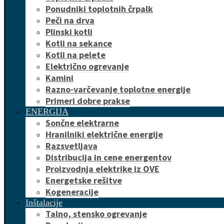
Ponudniki toplotnih črpalk
Peči na drva
Plinski kotli
Kotli na sekance
Kotli na pelete
Električno ogrevanje
Kamini
Razno-varčevanje toplotne energije
Primeri dobre prakse
ENERGIJA
Sončne elektrarne
Hranilniki električne energije
Razsvetljava
Distribucija in cene energentov
Proizvodnja elektrike iz OVE
Energetske rešitve
Kogeneracije
Inštalacije
Talno, stensko ogrevanje