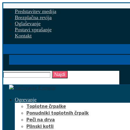
Predstavitev medija
Brezplačna revija
Oglaševanje
Postavi vprašanje
Kontakt
Najdi
Ogrevanje
Toplotne črpalke
Ponudniki toplotnih črpalk
Peči na drva
Plinski kotli