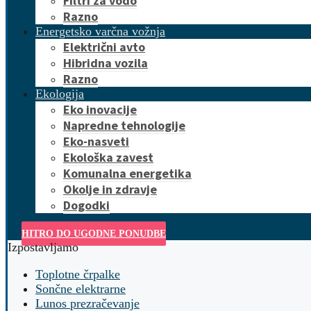
Filtri za vodo
Razno
Energetsko varčna vožnja
Električni avto
Hibridna vozila
Razno
Ekologija
Eko inovacije
Napredne tehnologije
Eko-nasveti
Ekološka zavest
Komunalna energetika
Okolje in zdravje
Dogodki
HITRO DO UGODNE PONUDBE
Izpostavljamo
Toplotne črpalke
Sončne elektrarne
Lunos prezračevanje