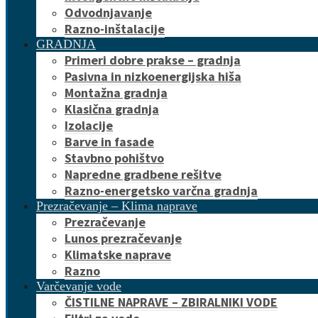
Odvodnjavanje
Razno-inštalacije
GRADNJA
Primeri dobre prakse – gradnja
Pasivna in nizkoenergijska hiša
Montažna gradnja
Klasična gradnja
Izolacije
Barve in fasade
Stavbno pohištvo
Napredne gradbene rešitve
Razno-energetsko varčna gradnja
Prezračevanje – Klima naprave
Prezračevanje
Lunos prezračevanje
Klimatske naprave
Razno
Varčevanje vode
ČISTILNE NAPRAVE – ZBIRALNIKI VODE