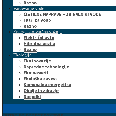
Razno
Varčevanje vode
ČISTILNE NAPRAVE – ZBIRALNIKI VODE
Filtri za vodo
Razno
Energetsko varčna vožnja
Električni avto
Hibridna vozila
Razno
Ekologija
Eko inovacije
Napredne tehnologije
Eko-nasveti
Ekološka zavest
Komunalna energetika
Okolje in zdravje
Dogodki
HITRO DO UGODNE PONUDBE