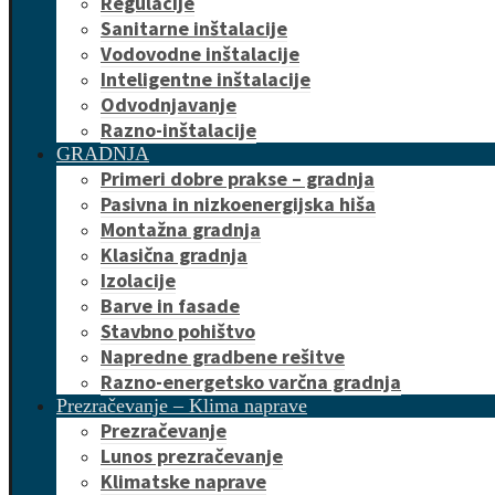
Regulacije
Sanitarne inštalacije
Vodovodne inštalacije
Inteligentne inštalacije
Odvodnjavanje
Razno-inštalacije
GRADNJA
Primeri dobre prakse – gradnja
Pasivna in nizkoenergijska hiša
Montažna gradnja
Klasična gradnja
Izolacije
Barve in fasade
Stavbno pohištvo
Napredne gradbene rešitve
Razno-energetsko varčna gradnja
Prezračevanje – Klima naprave
Prezračevanje
Lunos prezračevanje
Klimatske naprave