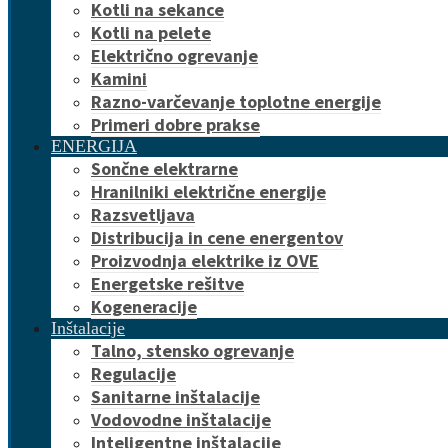
Kotli na sekance
Kotli na pelete
Električno ogrevanje
Kamini
Razno-varčevanje toplotne energije
Primeri dobre prakse
ENERGIJA
Sončne elektrarne
Hranilniki električne energije
Razsvetljava
Distribucija in cene energentov
Proizvodnja elektrike iz OVE
Energetske rešitve
Kogeneracije
Inštalacije
Talno, stensko ogrevanje
Regulacije
Sanitarne inštalacije
Vodovodne inštalacije
Inteligentne inštalacije