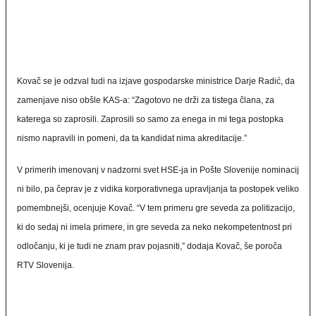
dokončno izbere vlada oziroma pristojni minister.
Kovač se je odzval tudi na izjave gospodarske ministrice Darje Radić, da
zamenjave niso obšle KAS-a: “Zagotovo ne drži za tistega člana, za
katerega so zaprosili. Zaprosili so samo za enega in mi tega postopka
nismo napravili in pomeni, da ta kandidat nima akreditacije.”
V primerih imenovanj v nadzorni svet HSE-ja in Pošte Slovenije nominacij
ni bilo, pa čeprav je z vidika korporativnega upravljanja ta postopek veliko
pomembnejši, ocenjuje Kovač. “V tem primeru gre seveda za politizacijo,
ki do sedaj ni imela primere, in gre seveda za neko nekompetentnost pri
odločanju, ki je tudi ne znam prav pojasniti,” dodaja Kovač, še poroča
RTV Slovenija.