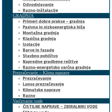
Odvodnjavanje
Razno-inštalacije
GRADNJA
Primeri dobre prakse – gradnja
Pasivna in nizkoenergijska hiša
Montažna gradnja
Klasična gradnja
Izolacije
Barve in fasade
Stavbno pohištvo
Napredne gradbene rešitve
Razno-energetsko varčna gradnja
Prezračevanje – Klima naprave
Prezračevanje
Lunos prezračevanje
Klimatske naprave
Razno
Varčevanje vode
ČISTILNE NAPRAVE – ZBIRALNIKI VODE