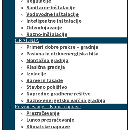
Regulacije
Sanitarne inštalacije
Vodovodne inštalacije
Inteligentne inštalacije
Odvodnjavanje
Razno-inštalacije
GRADNJA
Primeri dobre prakse – gradnja
Pasivna in nizkoenergijska hiša
Montažna gradnja
Klasična gradnja
Izolacije
Barve in fasade
Stavbno pohištvo
Napredne gradbene rešitve
Razno-energetsko varčna gradnja
Prezračevanje – Klima naprave
Prezračevanje
Lunos prezračevanje
Klimatske naprave