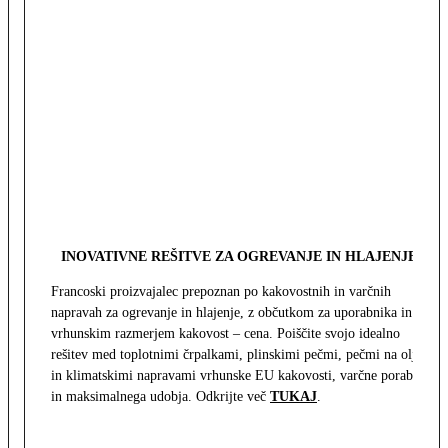
INOVATIVNE REŠITVE ZA OGREVANJE IN HLAJENJE
Francoski proizvajalec prepoznan po kakovostnih in varčnih
napravah za ogrevanje in hlajenje, z občutkom za uporabnika in z
vrhunskim razmerjem kakovost – cena. Poiščite svojo idealno
rešitev med toplotnimi črpalkami, plinskimi pečmi, pečmi na olje
in klimatskimi napravami vrhunske EU kakovosti, varčne porabe
in maksimalnega udobja. Odkrijte več
TUKAJ
.