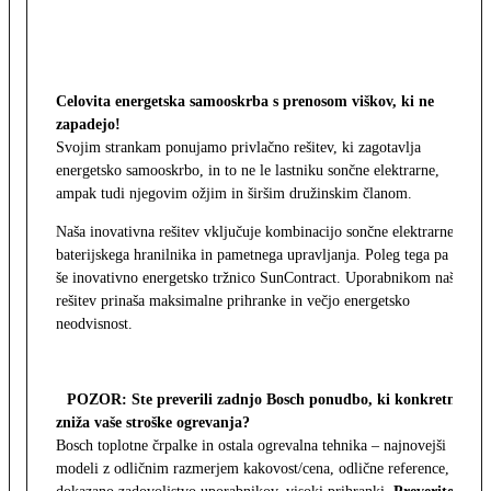
Celovita energetska samooskrba s prenosom viškov, ki ne
zapadejo!
Svojim strankam ponujamo privlačno rešitev, ki zagotavlja
energetsko samooskrbo, in to ne le lastniku sončne elektrarne,
ampak tudi njegovim ožjim in širšim družinskim članom.
Naša inovativna rešitev vključuje kombinacijo sončne elektrarne,
baterijskega hranilnika in pametnega upravljanja. Poleg tega pa
še inovativno energetsko tržnico SunContract. Uporabnikom naša
rešitev prinaša maksimalne prihranke in večjo energetsko
neodvisnost.
POZOR: Ste preverili zadnjo Bosch ponudbo, ki konkretno
zniža vaše stroške ogrevanja?
Bosch toplotne črpalke in ostala ogrevalna tehnika – najnovejši
modeli z odličnim razmerjem kakovost/cena, odlične reference,