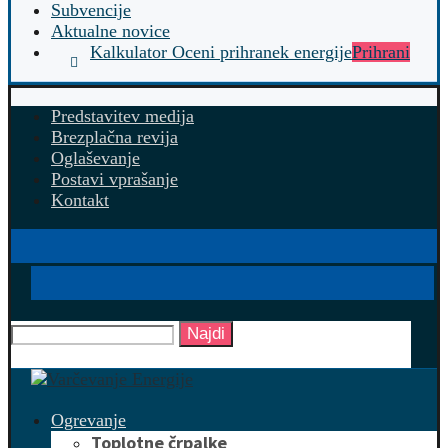
Subvencije
Aktualne novice
Kalkulator Oceni prihranek energije
Prihrani
Predstavitev medija
Brezplačna revija
Oglaševanje
Postavi vprašanje
Kontakt
Najdi
Ogrevanje
Toplotne črpalke