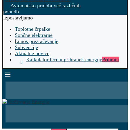
Avtomatsko pridobi več različnih
ponudb
Izpostavljamo
Toplotne črpalke
Sončne elektrarne
Lunos prezračevanje
Subvencije
Aktualne novice
Kalkulator Oceni prihranek energije
Prihrani