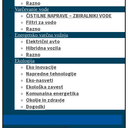
Razno
Varčevanje vode
ČISTILNE NAPRAVE – ZBIRALNIKI VODE
Filtri za vodo
Razno
Energetsko varčna vožnja
Električni avto
Hibridna vozila
Razno
Ekologija
Eko inovacije
Napredne tehnologije
Eko-nasveti
Ekološka zavest
Komunalna energetika
Okolje in zdravje
Dogodki
HITRO DO UGODNE PONUDBE