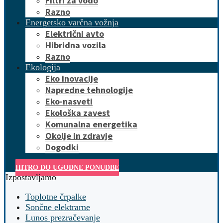
Filtri za vodo
Razno
Energetsko varčna vožnja
Električni avto
Hibridna vozila
Razno
Ekologija
Eko inovacije
Napredne tehnologije
Eko-nasveti
Ekološka zavest
Komunalna energetika
Okolje in zdravje
Dogodki
HITRO DO UGODNE PONUDBE
Izpostavljamo
Toplotne črpalke
Sončne elektrarne
Lunos prezračevanje