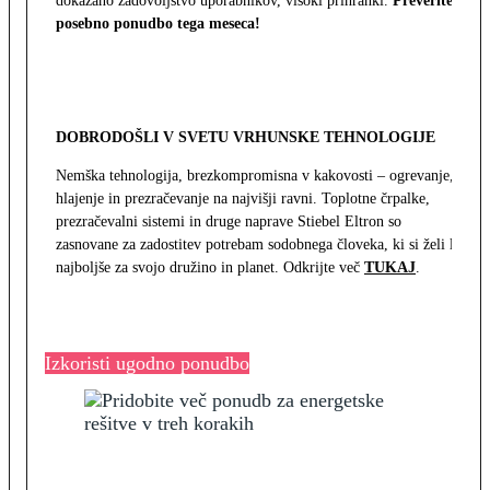
dokazano zadovoljstvo uporabnikov, visoki prihranki.
Preverite
posebno ponudbo tega meseca!
DOBRODOŠLI V SVETU VRHUNSKE TEHNOLOGIJE
Nemška tehnologija, brezkompromisna v kakovosti – ogrevanje,
hlajenje in prezračevanje na najvišji ravni. Toplotne črpalke,
prezračevalni sistemi in druge naprave Stiebel Eltron so
zasnovane za zadostitev potrebam sodobnega človeka, ki si želi le
najboljše za svojo družino in planet. Odkrijte več
TUKAJ
.
Izkoristi ugodno ponudbo