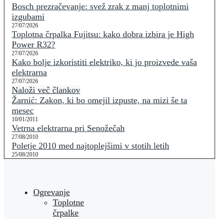
Bosch prezračevanje: svež zrak z manj toplotnimi
izgubami
27/07/2026
Toplotna črpalka Fujitsu: kako dobra izbira je High
Power R32?
27/07/2026
Kako bolje izkoristiti elektriko, ki jo proizvede vaša
elektrarna
27/07/2026
Naloži več člankov
Žarnić: Zakon, ki bo omejil izpuste, na mizi še ta
mesec
10/01/2011
Vetrna elektrarna pri Senožečah
27/08/2010
Poletje 2010 med najtoplejšimi v stotih letih
25/08/2010
Ogrevanje
Toplotne
črpalke