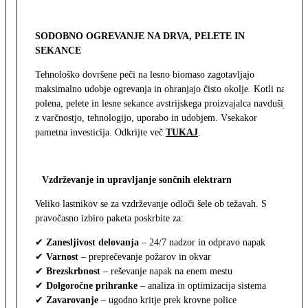
SODOBNO OGREVANJE NA DRVA, PELETE IN
SEKANCE
Tehnološko dovršene peči na lesno biomaso zagotavljajo
maksimalno udobje ogrevanja in ohranjajo čisto okolje. Kotli na
polena, pelete in lesne sekance avstrijskega proizvajalca navdušijo
z varčnostjo, tehnologijo, uporabo in udobjem. Vsekakor
pametna investicija. Odkrijte več
TUKAJ
.
Vzdrževanje in upravljanje sončnih elektrarn
Veliko lastnikov se za vzdrževanje odloči šele ob težavah. S
pravočasno izbiro paketa poskrbite za:
✔
Zanesljivost delovanja
– 24/7 nadzor in odpravo napak
✔
Varnost
– preprečevanje požarov in okvar
✔
Brezskrbnost
– reševanje napak na enem mestu
✔
Dolgoročne prihranke
– analiza in optimizacija sistema
✔
Zavarovanje
– ugodno kritje prek krovne police