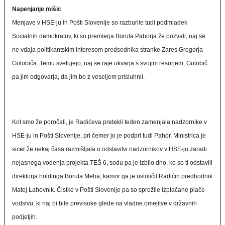
Napenjanje mišic
Menjave v HSE-ju in Pošti Slovenije so razburile tudi podmladek
Socialnih demokratov, ki so premierja Boruta Pahorja že pozvali, naj se
ne vdaja politikantskim interesom predsednika stranke Zares Gregorja
Golobiča. Temu svetujejo, naj se raje ukvarja s svojim resorjem, Golobič
pa jim odgovarja, da jim bo z veseljem prisluhnil.
Kot smo že poročali, je Radićeva pretekli teden zamenjala nadzornike v
HSE-ju in Pošti Slovenije, pri čemer jo je podprl tudi Pahor. Ministrica je
sicer že nekaj časa razmišljala o odstavitvi nadzornikov v HSE-ju zaradi
nejasnega vodenja projekta TEŠ 6, sodu pa je izbilo dno, ko so ti odstavili
direktorja holdinga Boruta Meha, kamor ga je ustoličil Radićin predhodnik
Matej Lahovnik. Čistke v Pošti Slovenije pa so sprožile izplačane plače
vodstvu, ki naj bi bile previsoke glede na vladne omejitve v državnih
podjetjih.