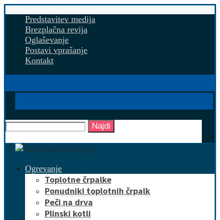
Predstavitev medija
Brezplačna revija
Oglaševanje
Postavi vprašanje
Kontakt
Najdi
Ogrevanje
Toplotne črpalke
Ponudniki toplotnih črpalk
Peči na drva
Plinski kotli