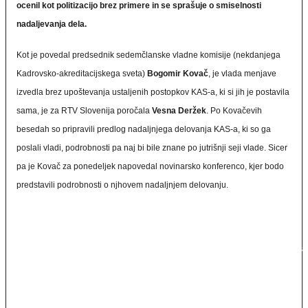
ocenil kot politizacijo brez primere in se sprašuje o smiselnosti
nadaljevanja dela.
Kot je povedal predsednik sedemčlanske vladne komisije (nekdanjega
Kadrovsko-akreditacijskega sveta)
Bogomir Kovač
, je vlada menjave
izvedla brez upoštevanja ustaljenih postopkov KAS-a, ki si jih je postavila
sama, je za RTV Slovenija poročala
Vesna Deržek
. Po Kovačevih
besedah so pripravili predlog nadaljnjega delovanja KAS-a, ki so ga
poslali vladi, podrobnosti pa naj bi bile znane po jutrišnji seji vlade. Sicer
pa je Kovač za ponedeljek napovedal novinarsko konferenco, kjer bodo
predstavili podrobnosti o njhovem nadaljnjem delovanju.
Vlada je do zdaj za vsak nadzorni svet razpisala javni poziv, akreditacijska
komisija pa je nato glede na znanje, izkušnje in želeno strukturo
nadzornega sveta predlagala člane. Za vsak nadzorni svet komisija
predlaga približno dvakratno število potrebnih nadzornikov, te pa nato