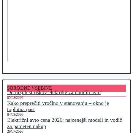
SORODNE VSEBINE
Do nižjih stroškov elektrike za dom in avto
05/08/2026
Kako preprečiti vročino v stanovanju – okno je
toplotna past
04/08/2026
Električni avto cena 2026: najcenejši modeli in vodič
za pameten nakup
29/07/2026