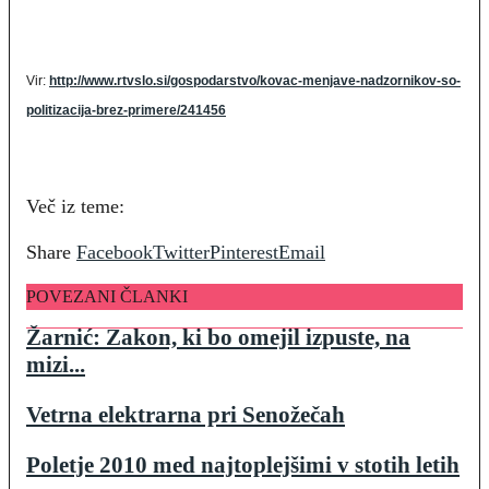
Vir:
http://www.rtvslo.si/gospodarstvo/kovac-menjave-nadzornikov-so-
politizacija-brez-primere/241456
Več iz teme:
Share
Facebook
Twitter
Pinterest
Email
POVEZANI ČLANKI
Žarnić: Zakon, ki bo omejil izpuste, na
mizi...
Vetrna elektrarna pri Senožečah
Poletje 2010 med najtoplejšimi v stotih letih