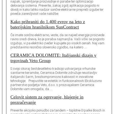
napak, spremljanje proizvodnje in porabe ter optimizacijo
delovanja sistema. Preverite, zakaj zgolj aplikacija pogosto ni
dovolj in kako lahko nadzor sončne elektrarne prepreči izgube ter
poveča zanesljivost vaše naložbe.
Kako prihraniti do 1.400 evrov na leto z
baterijskim hranilnikom SunContract
Če imate sončno elektrarno, veste, da se največ energije proizvede
ravno sredi dneva, ko je poraba najmanjša. Vaši viški se pogosto
izgubijo, vi pa elektriko zvečer kupujete po visokih cenah. Naj vam
predstavimo resnično slovensko zgodbo, na katero …
CERAMICA DOLOMITE: Italijanski dizajn v
trgovinah Veto Group
S svojo skoraj šestdesetletno tradicijo ustvarjanja vrhunske
sanitarne keramike, Ceramica Dolomite združuje neustavljiv
italijanski šarm, brezkompromisno kakovost in inovativne
tehnologije. Prepustite se estetiki in funkcionalnosti Ekskluzivno
partnerstvo podjetja Veto, d.o.o. s proizvajalcem Ceramica
Dolomite vam omogoča, da …
Celovit sistem za ogrevanje, hlajenje in
prezračevanje
Preverite akcijsko ponudbo za tandem – toplotne črpalke Bosch in