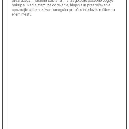
prezračevalni sistemi Sabiana in si zagotovite posebne pogoje
nakupa. Med sistemi za ogrevanje, hlajenje in prezračevanje
spoznajte sistem, ki vam omogoča priročno in celovito rešitev na
enem mestu.