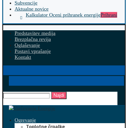
Subvencije
Aktualne novice
Kalkulator Oceni prihranek energije
Prihrani
Predstavitev medija
Brezplačna revija
Oglaševanje
Postavi vprašanje
Kontakt
Najdi
Ogrevanje
Toplotne črpalke