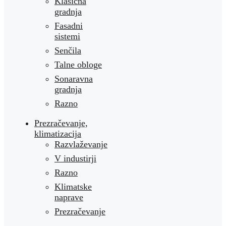
Klasična
gradnja
Fasadni
sistemi
Senčila
Talne obloge
Sonaravna
gradnja
Razno
Prezračevanje,
klimatizacija
Razvlaževanje
V industirji
Razno
Klimatske
naprave
Prezračevanje