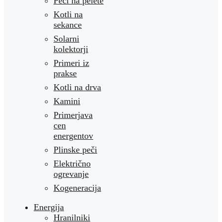
Peči na pelete
Kotli na
sekance
Solarni
kolektorji
Primeri iz
prakse
Kotli na drva
Kamini
Primerjava
cen
energentov
Plinske peči
Električno
ogrevanje
Kogeneracija
Energija
Hranilniki