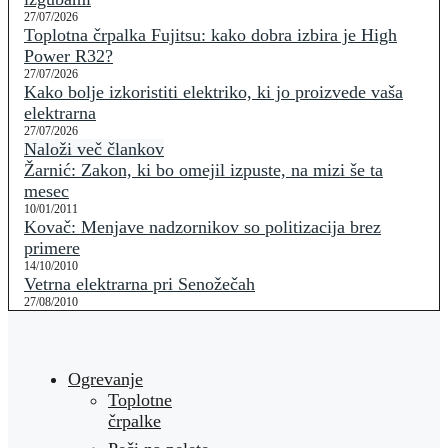
27/07/2026
Toplotna črpalka Fujitsu: kako dobra izbira je High
Power R32?
27/07/2026
Kako bolje izkoristiti elektriko, ki jo proizvede vaša
elektrarna
27/07/2026
Naloži več člankov
Žarnić: Zakon, ki bo omejil izpuste, na mizi še ta
mesec
10/01/2011
Kovač: Menjave nadzornikov so politizacija brez
primere
14/10/2010
Vetrna elektrarna pri Senožečah
27/08/2010
Ogrevanje
Toplotne
črpalke