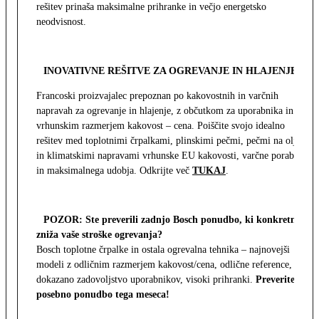
rešitev prinaša maksimalne prihranke in večjo energetsko
neodvisnost.
INOVATIVNE REŠITVE ZA OGREVANJE IN HLAJENJE
Francoski proizvajalec prepoznan po kakovostnih in varčnih
napravah za ogrevanje in hlajenje, z občutkom za uporabnika in z
vrhunskim razmerjem kakovost – cena. Poiščite svojo idealno
rešitev med toplotnimi črpalkami, plinskimi pečmi, pečmi na olje
in klimatskimi napravami vrhunske EU kakovosti, varčne porabe
in maksimalnega udobja. Odkrijte več
TUKAJ
.
POZOR: Ste preverili zadnjo Bosch ponudbo, ki konkretno
zniža vaše stroške ogrevanja?
Bosch toplotne črpalke in ostala ogrevalna tehnika – najnovejši
modeli z odličnim razmerjem kakovost/cena, odlične reference,
dokazano zadovoljstvo uporabnikov, visoki prihranki.
Preverite
posebno ponudbo tega meseca!