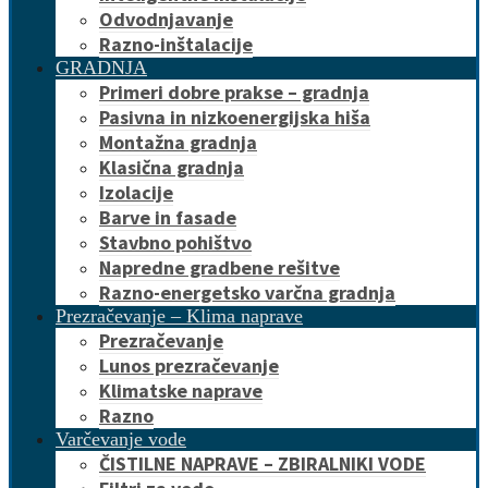
Odvodnjavanje
Razno-inštalacije
GRADNJA
Primeri dobre prakse – gradnja
Pasivna in nizkoenergijska hiša
Montažna gradnja
Klasična gradnja
Izolacije
Barve in fasade
Stavbno pohištvo
Napredne gradbene rešitve
Razno-energetsko varčna gradnja
Prezračevanje – Klima naprave
Prezračevanje
Lunos prezračevanje
Klimatske naprave
Razno
Varčevanje vode
ČISTILNE NAPRAVE – ZBIRALNIKI VODE