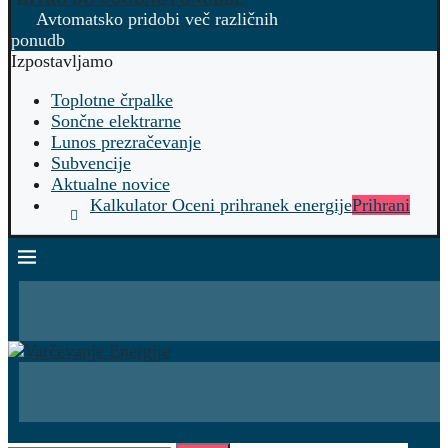
Avtomatsko pridobi več različnih
ponudb
Izpostavljamo
Toplotne črpalke
Sončne elektrarne
Lunos prezračevanje
Subvencije
Aktualne novice
Kalkulator Oceni prihranek energije
Prihrani