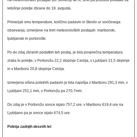
na meteoroloških postajah po Sloveniji še ni, smo pa pridobili podatke za
letošnje poletje zbrane do 18. avgusta.
Primerjali smo temperature, količino padavin in število ur sončevega
obsevanja, izmerjene na treh meteoroloških postajah: mariborski,
ljubljanski in portoroški.
Po do zdaj zbranih podatkih teh postaj, je bila povprečna temperatura
zraka to poletje, v Portorožu 22,2 stopinje Celzija, v Ljubljani 21,5 stopinje
in v Mariboru 20,8 stopinje Celzija.
Izmerjena višina poletnih padavin je bila najvišja v Mariboru 291,3 mm, v
Ljubljani 251,1 mm, v Portorožu pa 270,7mm.
Do zdaj je v Portorožu sonce sijalo 757,2 ure, v Mariboru 619,4 ure na
Ljubljano pa je sonce sijalo 674,5 ure.
Poletja zadnjih desetih let