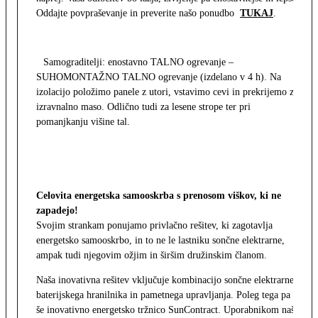
Oddajte povpraševanje in preverite našo ponudbo
TUKAJ
.
Samograditelji: enostavno TALNO ogrevanje –
SUHOMONTAŽNO TALNO ogrevanje (izdelano v 4 h). Na
izolacijo položimo panele z utori, vstavimo cevi in prekrijemo z
izravnalno maso. Odlično tudi za lesene strope ter pri
pomanjkanju višine tal.
Celovita energetska samooskrba s prenosom viškov, ki ne
zapadejo!
Svojim strankam ponujamo privlačno rešitev, ki zagotavlja
energetsko samooskrbo, in to ne le lastniku sončne elektrarne,
ampak tudi njegovim ožjim in širšim družinskim članom.
Naša inovativna rešitev vključuje kombinacijo sončne elektrarne,
baterijskega hranilnika in pametnega upravljanja. Poleg tega pa
še inovativno energetsko tržnico SunContract. Uporabnikom naša