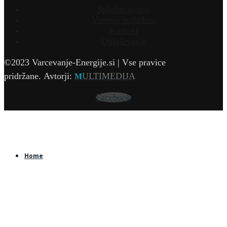
Splošni pogoji
Varstvo podatkov
Kontakt
Oglaševanje
©2023 Varcevanje-Energije.si | Vse pravice
pridržane.
Avtorji:
ULTIMEDIJA
M
Facebook
Home