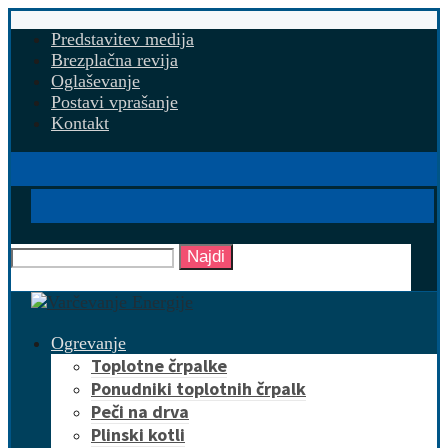
Predstavitev medija
Brezplačna revija
Oglaševanje
Postavi vprašanje
Kontakt
Najdi
Ogrevanje
Toplotne črpalke
Ponudniki toplotnih črpalk
Peči na drva
Plinski kotli