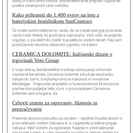
dovolj in kako lahko nadzor sončne elektrarne prepreči izgube ter
poveča zanesljivost vaše naložbe.
Kako prihraniti do 1.400 evrov na leto z
baterijskim hranilnikom SunContract
Če imate sončno elektrarno, veste, da se največ energije proizvede
ravno sredi dneva, ko je poraba najmanjša. Vaši viški se pogosto
izgubijo, vi pa elektriko zvečer kupujete po visokih cenah. Naj vam
predstavimo resnično slovensko zgodbo, na katero …
CERAMICA DOLOMITE: Italijanski dizajn v
trgovinah Veto Group
S svojo skoraj šestdesetletno tradicijo ustvarjanja vrhunske
sanitarne keramike, Ceramica Dolomite združuje neustavljiv
italijanski šarm, brezkompromisno kakovost in inovativne
tehnologije. Prepustite se estetiki in funkcionalnosti Ekskluzivno
partnerstvo podjetja Veto, d.o.o. s proizvajalcem Ceramica
Dolomite vam omogoča, da …
Celovit sistem za ogrevanje, hlajenje in
prezračevanje
Preverite akcijsko ponudbo za tandem – toplotne črpalke Bosch in
prezračevalni sistemi Sabiana in si zagotovite posebne pogoje
nakupa. Med sistemi za ogrevanje, hlajenje in prezračevanje
spoznajte sistem, ki vam omogoča priročno in celovito rešitev na