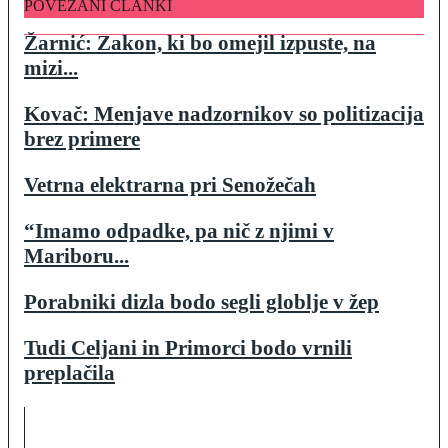
POVEZANI ČLANKI
Žarnić: Zakon, ki bo omejil izpuste, na
mizi...
Kovač: Menjave nadzornikov so politizacija
brez primere
Vetrna elektrarna pri Senožečah
“Imamo odpadke, pa nič z njimi v
Mariboru...
Porabniki dizla bodo segli globlje v žep
Tudi Celjani in Primorci bodo vrnili
preplačila