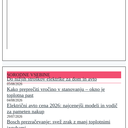
SORODNE VSEBINE
Do nižjih stroškov elektrike za dom in avto
05/08/2026
Kako preprečiti vročino v stanovanju – okno je
toplotna past
04/08/2026
Električni avto cena 2026: najcenejši modeli in vodič
za pameten nakup
29/07/2026
Bosch prezračevanje: svež zrak z manj toplotnimi
izgubami