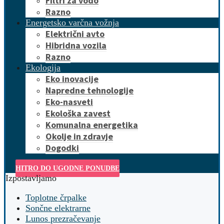
Filtri za vodo
Razno
Energetsko varčna vožnja
Električni avto
Hibridna vozila
Razno
Ekologija
Eko inovacije
Napredne tehnologije
Eko-nasveti
Ekološka zavest
Komunalna energetika
Okolje in zdravje
Dogodki
HITRO DO UGODNE PONUDBE
Izpostavljamo
Toplotne črpalke
Sončne elektrarne
Lunos prezračevanje