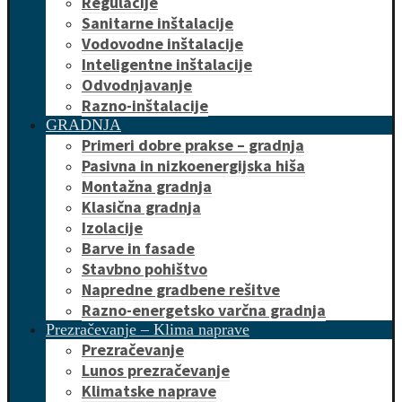
Regulacije
Sanitarne inštalacije
Vodovodne inštalacije
Inteligentne inštalacije
Odvodnjavanje
Razno-inštalacije
GRADNJA
Primeri dobre prakse – gradnja
Pasivna in nizkoenergijska hiša
Montažna gradnja
Klasična gradnja
Izolacije
Barve in fasade
Stavbno pohištvo
Napredne gradbene rešitve
Razno-energetsko varčna gradnja
Prezračevanje – Klima naprave
Prezračevanje
Lunos prezračevanje
Klimatske naprave