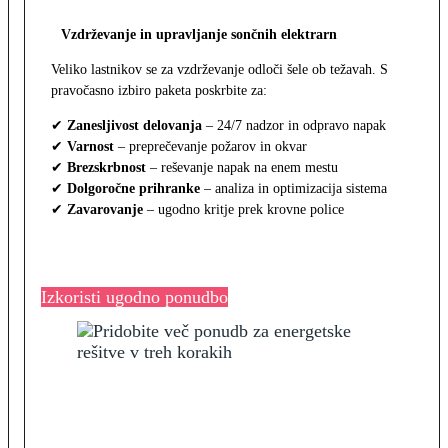
Vzdrževanje in upravljanje sončnih elektrarn
Veliko lastnikov se za vzdrževanje odloči šele ob težavah. S
pravočasno izbiro paketa poskrbite za:
✔
Zanesljivost delovanja
– 24/7 nadzor in odpravo napak
✔
Varnost
– preprečevanje požarov in okvar
✔
Brezskrbnost
– reševanje napak na enem mestu
✔
Dolgoročne prihranke
– analiza in optimizacija sistema
✔
Zavarovanje
– ugodno kritje prek krovne police
Izkoristi ugodno ponudbo