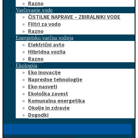
Razno
Varčevanje vode
ČISTILNE NAPRAVE – ZBIRALNIKI VODE
Filtri za vodo
Razno
Energetsko varčna vožnja
Električni avto
Hibridna vozila
Razno
Ekologija
Eko inovacije
Napredne tehnologije
Eko-nasveti
Ekološka zavest
Komunalna energetika
Okolje in zdravje
Dogodki
HITRO DO UGODNE PONUDBE