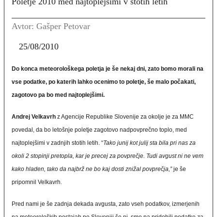
Poletje 2010 med najtoplejšimi v stotih letih
Avtor: Gašper Petovar
25/08/2010
Do konca meteorološkega poletja je še nekaj dni, zato bomo morali na
vse podatke, po katerih lahko ocenimo to poletje, še malo počakati,
zagotovo pa bo med najtoplejšimi.
Andrej Velkavrh
z Agencije Republike Slovenije za okolje je za MMC
povedal, da bo letošnje poletje zagotovo nadpovprečno toplo, med
najtoplejšimi v zadnjih stotih letih. “
Tako junij kot julij sta bila pri nas za
okoli 2 stopinji pretopla, kar je precej za povprečje. Tudi avgust ni ne vem
kako hladen, tako da najbrž ne bo kaj dosti znižal povprečja,”
je še
pripomnil Velkavrh.
Pred nami je še zadnja dekada avgusta, zato vseh podatkov, izmerjenih