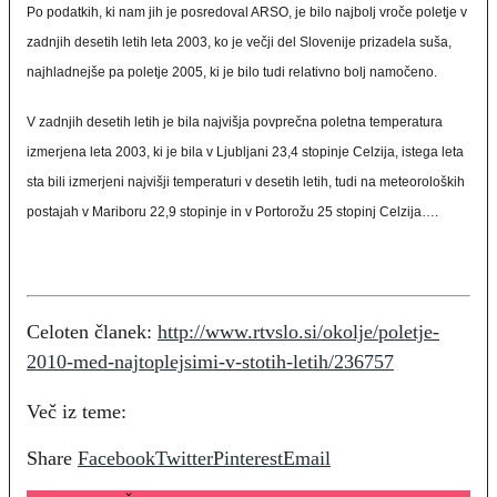
Po podatkih, ki nam jih je posredoval ARSO, je bilo najbolj vroče poletje v
zadnjih desetih letih leta 2003, ko je večji del Slovenije prizadela suša,
najhladnejše pa poletje 2005, ki je bilo tudi relativno bolj namočeno.
V zadnjih desetih letih je bila najvišja povprečna poletna temperatura
izmerjena leta 2003, ki je bila v Ljubljani 23,4 stopinje Celzija, istega leta
sta bili izmerjeni najvišji temperaturi v desetih letih, tudi na meteoroloških
postajah v Mariboru 22,9 stopinje in v Portorožu 25 stopinj Celzija….
Celoten članek:
http://www.rtvslo.si/okolje/poletje-
2010-med-najtoplejsimi-v-stotih-letih/236757
Več iz teme:
Share
Facebook
Twitter
Pinterest
Email