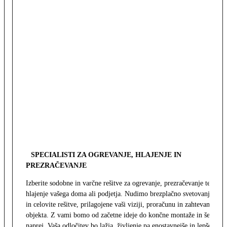
SPECIALISTI ZA OGREVANJE, HLAJENJE IN
PREZRAČEVANJE
Izberite sodobne in varčne rešitve za ogrevanje, prezračevanje ter
hlajenje vašega doma ali podjetja. Nudimo brezplačno svetovanje
in celovite rešitve, prilagojene vaši viziji, proračunu in zahtevam
objekta. Z vami bomo od začetne ideje do končne montaže in še
naprej. Vaša odločitev bo lažja, življenje pa enostavnejše in lepše.