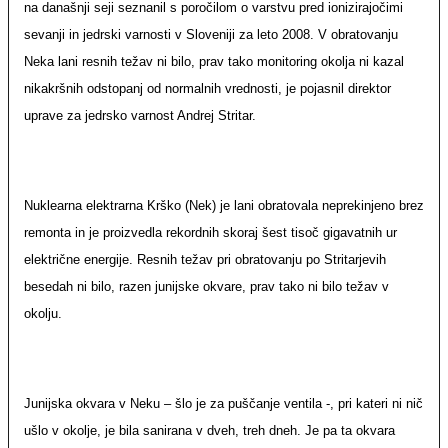
na današnji seji seznanil s poročilom o varstvu pred ionizirajočimi
sevanji in jedrski varnosti v Sloveniji za leto 2008. V obratovanju
Neka lani resnih težav ni bilo, prav tako monitoring okolja ni kazal
nikakršnih odstopanj od normalnih vrednosti, je pojasnil direktor
uprave za jedrsko varnost Andrej Stritar.
Nuklearna elektrarna Krško (Nek) je lani obratovala neprekinjeno brez
remonta in je proizvedla rekordnih skoraj šest tisoč gigavatnih ur
električne energije. Resnih težav pri obratovanju po Stritarjevih
besedah ni bilo, razen junijske okvare, prav tako ni bilo težav v
okolju.
Junijska okvara v Neku – šlo je za puščanje ventila -, pri kateri ni nič
ušlo v okolje, je bila sanirana v dveh, treh dneh. Je pa ta okvara