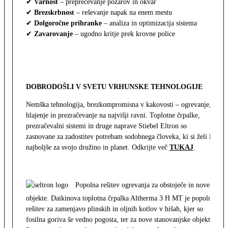
✔
Varnost
– preprečevanje požarov in okvar
✔
Brezskrbnost
– reševanje napak na enem mestu
✔
Dolgoročne prihranke
– analiza in optimizacija sistema
✔
Zavarovanje
– ugodno kritje prek krovne police
DOBRODOŠLI V SVETU VRHUNSKE TEHNOLOGIJE
Nemška tehnologija, brezkompromisna v kakovosti – ogrevanje,
hlajenje in prezračevanje na najvišji ravni. Toplotne črpalke,
prezračevalni sistemi in druge naprave Stiebel Eltron so
zasnovane za zadostitev potrebam sodobnega človeka, ki si želi le
najboljše za svojo družino in planet. Odkrijte več
TUKAJ
.
Popolna rešitev ogrevanja za obstoječe in nove
objekte. Daikinova toplotna črpalka Altherma 3 H MT je popolna
rešitev za zamenjavo plinskih in oljnih kotlov v hišah, kjer so
fosilna goriva še vedno pogosta, ter za nove stanovanjske objekte.