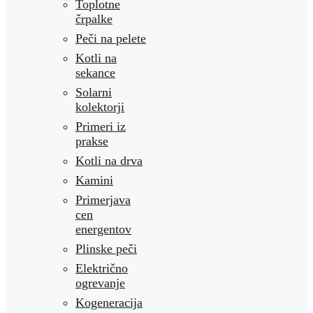
Toplotne
črpalke
Peči na pelete
Kotli na
sekance
Solarni
kolektorji
Primeri iz
prakse
Kotli na drva
Kamini
Primerjava
cen
energentov
Plinske peči
Električno
ogrevanje
Kogeneracija