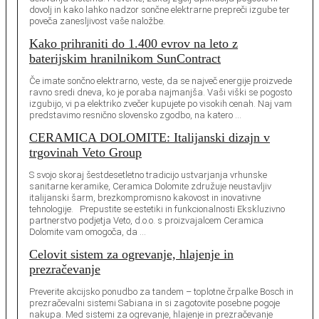
dovolj in kako lahko nadzor sončne elektrarne prepreči izgube ter
poveča zanesljivost vaše naložbe.
Kako prihraniti do 1.400 evrov na leto z
baterijskim hranilnikom SunContract
Če imate sončno elektrarno, veste, da se največ energije proizvede
ravno sredi dneva, ko je poraba najmanjša. Vaši viški se pogosto
izgubijo, vi pa elektriko zvečer kupujete po visokih cenah. Naj vam
predstavimo resnično slovensko zgodbo, na katero …
CERAMICA DOLOMITE: Italijanski dizajn v
trgovinah Veto Group
S svojo skoraj šestdesetletno tradicijo ustvarjanja vrhunske
sanitarne keramike, Ceramica Dolomite združuje neustavljiv
italijanski šarm, brezkompromisno kakovost in inovativne
tehnologije. Prepustite se estetiki in funkcionalnosti Ekskluzivno
partnerstvo podjetja Veto, d.o.o. s proizvajalcem Ceramica
Dolomite vam omogoča, da …
Celovit sistem za ogrevanje, hlajenje in
prezračevanje
Preverite akcijsko ponudbo za tandem – toplotne črpalke Bosch in
prezračevalni sistemi Sabiana in si zagotovite posebne pogoje
nakupa. Med sistemi za ogrevanje, hlajenje in prezračevanje