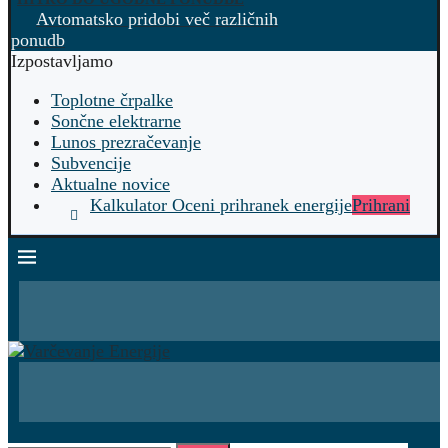
Avtomatsko pridobi več različnih
ponudb
Izpostavljamo
Toplotne črpalke
Sončne elektrarne
Lunos prezračevanje
Subvencije
Aktualne novice
Kalkulator Oceni prihranek energije
Prihrani