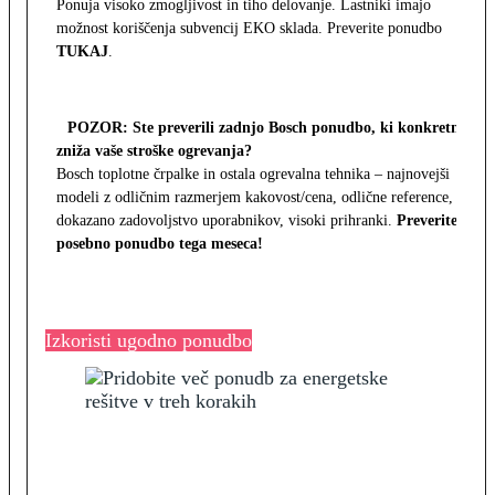
Ponuja visoko zmogljivost in tiho delovanje. Lastniki imajo
možnost koriščenja subvencij EKO sklada. Preverite ponudbo
TUKAJ
.
POZOR: Ste preverili zadnjo Bosch ponudbo, ki konkretno
zniža vaše stroške ogrevanja?
Bosch toplotne črpalke in ostala ogrevalna tehnika – najnovejši
modeli z odličnim razmerjem kakovost/cena, odlične reference,
dokazano zadovoljstvo uporabnikov, visoki prihranki.
Preverite
posebno ponudbo tega meseca!
Izkoristi ugodno ponudbo