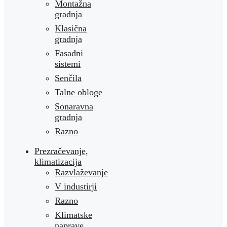
Montažna
gradnja
Klasična
gradnja
Fasadni
sistemi
Senčila
Talne obloge
Sonaravna
gradnja
Razno
Prezračevanje,
klimatizacija
Razvlaževanje
V industirji
Razno
Klimatske
naprave