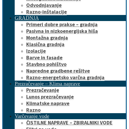
Odvodnjavanje
Razno-inštalacije
GRADNJA
Primeri dobre prakse – gradnja
Pasivna in nizkoenergijska hiša
Montažna gradnja
Klasična gradnja
Izolacije
Barve in fasade
Stavbno pohištvo
Napredne gradbene rešitve
Razno-energetsko varčna gradnja
Prezračevanje – Klima naprave
Prezračevanje
Lunos prezračevanje
Klimatske naprave
Razno
Varčevanje vode
ČISTILNE NAPRAVE – ZBIRALNIKI VODE