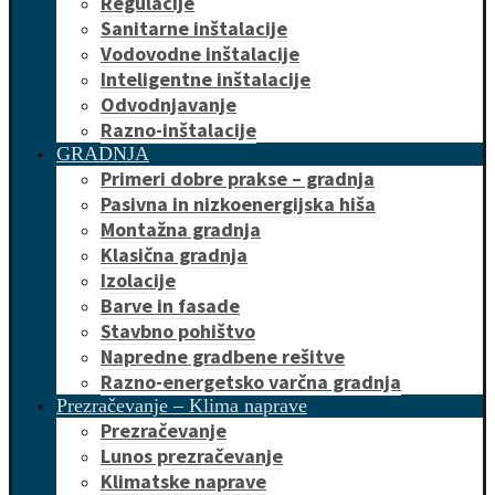
Regulacije
Sanitarne inštalacije
Vodovodne inštalacije
Inteligentne inštalacije
Odvodnjavanje
Razno-inštalacije
GRADNJA
Primeri dobre prakse – gradnja
Pasivna in nizkoenergijska hiša
Montažna gradnja
Klasična gradnja
Izolacije
Barve in fasade
Stavbno pohištvo
Napredne gradbene rešitve
Razno-energetsko varčna gradnja
Prezračevanje – Klima naprave
Prezračevanje
Lunos prezračevanje
Klimatske naprave