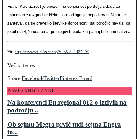
Franci Kek (Zares) je opozoril na donosnost portfelja sklada za
financiranje razgradnje Neka in za odlaganje odpadkov iz Neka ter
zahteval, da se preverijo številke donosnosti, saj poročilo navaja, da
je bila ta 4,46-odstotna, po njegovih podatkih pa naj bi bila negativna.
Vir:
http://www.sta.si/vest.php?s=s&id=1427494
Več iz teme:
Share
Facebook
Twitter
Pinterest
Email
POVEZANI ČLANKI
Na konferenci En.regional 012 o izzivih na
področju...
Ob sejmu Megra prvič tudi sejma Engra
in...