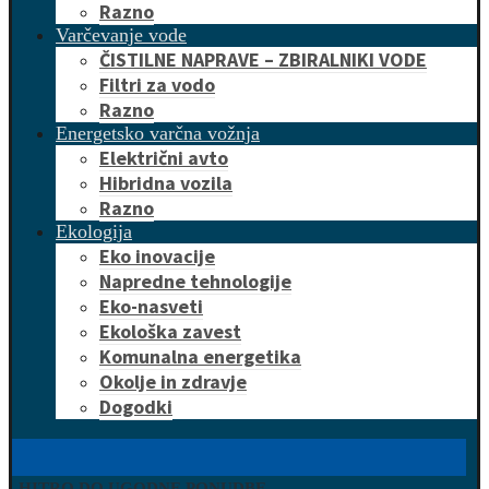
Razno
Varčevanje vode
ČISTILNE NAPRAVE – ZBIRALNIKI VODE
Filtri za vodo
Razno
Energetsko varčna vožnja
Električni avto
Hibridna vozila
Razno
Ekologija
Eko inovacije
Napredne tehnologije
Eko-nasveti
Ekološka zavest
Komunalna energetika
Okolje in zdravje
Dogodki
HITRO DO UGODNE PONUDBE