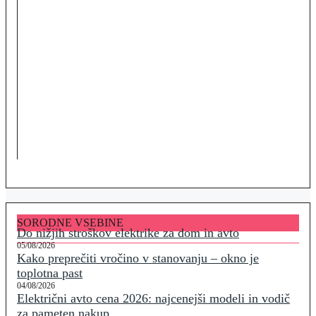
SORODNE VSEBINE
Do nižjih stroškov elektrike za dom in avto
05/08/2026
Kako preprečiti vročino v stanovanju – okno je
toplotna past
04/08/2026
Električni avto cena 2026: najcenejši modeli in vodič
za pameten nakup