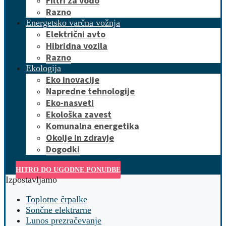
Filtri za vodo
Razno
Energetsko varčna vožnja
Električni avto
Hibridna vozila
Razno
Ekologija
Eko inovacije
Napredne tehnologije
Eko-nasveti
Ekološka zavest
Komunalna energetika
Okolje in zdravje
Dogodki
HITRO DO UGODNE PONUDBE
Izpostavljamo
Toplotne črpalke
Sončne elektrarne
Lunos prezračevanje