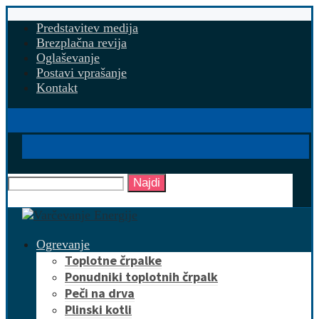
Predstavitev medija
Brezplačna revija
Oglaševanje
Postavi vprašanje
Kontakt
Najdi
Ogrevanje
Toplotne črpalke
Ponudniki toplotnih črpalk
Peči na drva
Plinski kotli