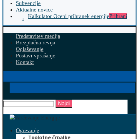
Subvencije
Aktualne novice
Kalkulator Oceni prihranek energije
Prihrani
Predstavitev medija
Brezplačna revija
Oglaševanje
Postavi vprašanje
Kontakt
Najdi
Ogrevanje
Toplotne črpalke