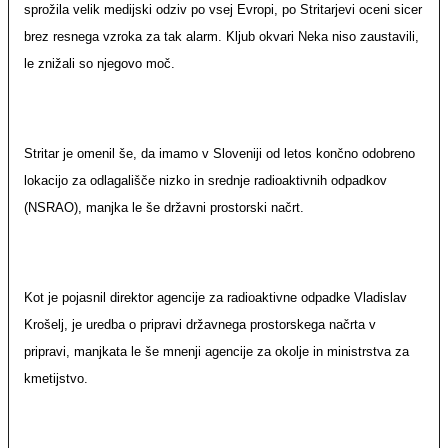
sprožila velik medijski odziv po vsej Evropi, po Stritarjevi oceni sicer
brez resnega vzroka za tak alarm. Kljub okvari Neka niso zaustavili,
le znižali so njegovo moč.
Stritar je omenil še, da imamo v Sloveniji od letos končno odobreno
lokacijo za odlagališče nizko in srednje radioaktivnih odpadkov
(NSRAO), manjka le še državni prostorski načrt.
Kot je pojasnil direktor agencije za radioaktivne odpadke Vladislav
Krošelj, je uredba o pripravi državnega prostorskega načrta v
pripravi, manjkata le še mnenji agencije za okolje in ministrstva za
kmetijstvo.