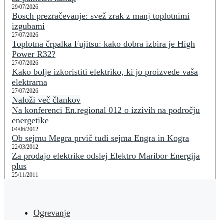
29/07/2026
Bosch prezračevanje: svež zrak z manj toplotnimi
izgubami
27/07/2026
Toplotna črpalka Fujitsu: kako dobra izbira je High
Power R32?
27/07/2026
Kako bolje izkoristiti elektriko, ki jo proizvede vaša
elektrarna
27/07/2026
Naloži več člankov
Na konferenci En.regional 012 o izzivih na področju
energetike
04/06/2012
Ob sejmu Megra prvič tudi sejma Engra in Kogra
22/03/2012
Za prodajo elektrike odslej Elektro Maribor Energija
plus
25/11/2011
Ogrevanje