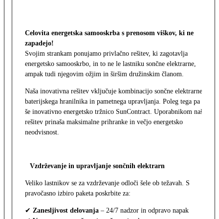
Celovita energetska samooskrba s prenosom viškov, ki ne
zapadejo!
Svojim strankam ponujamo privlačno rešitev, ki zagotavlja
energetsko samooskrbo, in to ne le lastniku sončne elektrarne,
ampak tudi njegovim ožjim in širšim družinskim članom.
Naša inovativna rešitev vključuje kombinacijo sončne elektrarne,
baterijskega hranilnika in pametnega upravljanja. Poleg tega pa
še inovativno energetsko tržnico SunContract. Uporabnikom naša
rešitev prinaša maksimalne prihranke in večjo energetsko
neodvisnost.
Vzdrževanje in upravljanje sončnih elektrarn
Veliko lastnikov se za vzdrževanje odloči šele ob težavah. S
pravočasno izbiro paketa poskrbite za:
✔
Zanesljivost delovanja
– 24/7 nadzor in odpravo napak