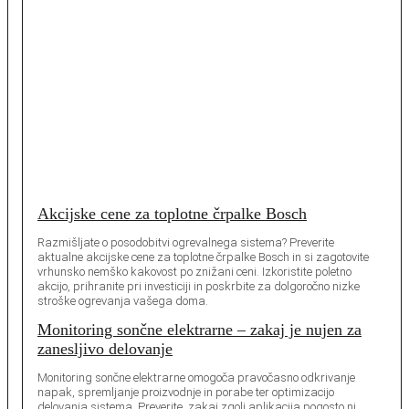
Akcijske cene za toplotne črpalke Bosch
Razmišljate o posodobitvi ogrevalnega sistema? Preverite
aktualne akcijske cene za toplotne črpalke Bosch in si zagotovite
vrhunsko nemško kakovost po znižani ceni. Izkoristite poletno
akcijo, prihranite pri investiciji in poskrbite za dolgoročno nizke
stroške ogrevanja vašega doma.
Monitoring sončne elektrarne – zakaj je nujen za
zanesljivo delovanje
Monitoring sončne elektrarne omogoča pravočasno odkrivanje
napak, spremljanje proizvodnje in porabe ter optimizacijo
delovanja sistema. Preverite, zakaj zgolj aplikacija pogosto ni