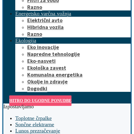
Filtri za vodo
Razno
Energetsko varčna vožnja
Električni avto
Hibridna vozila
Razno
Ekologija
Eko inovacije
Napredne tehnologije
Eko-nasveti
Ekološka zavest
Komunalna energetika
Okolje in zdravje
Dogodki
HITRO DO UGODNE PONUDBE
Izpostavljamo
Toplotne črpalke
Sončne elektrarne
Lunos prezračevanje