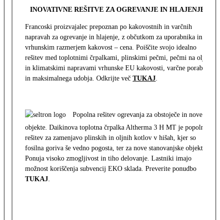
INOVATIVNE REŠITVE ZA OGREVANJE IN HLAJENJE
Francoski proizvajalec prepoznan po kakovostnih in varčnih
napravah za ogrevanje in hlajenje, z občutkom za uporabnika in z
vrhunskim razmerjem kakovost – cena. Poiščite svojo idealno
rešitev med toplotnimi črpalkami, plinskimi pečmi, pečmi na olje
in klimatskimi napravami vrhunske EU kakovosti, varčne porabe
in maksimalnega udobja. Odkrijte več
TUKAJ
.
Popolna rešitev ogrevanja za obstoječe in nove
objekte. Daikinova toplotna črpalka Altherma 3 H MT je popolna
rešitev za zamenjavo plinskih in oljnih kotlov v hišah, kjer so
fosilna goriva še vedno pogosta, ter za nove stanovanjske objekte.
Ponuja visoko zmogljivost in tiho delovanje. Lastniki imajo
možnost koriščenja subvencij EKO sklada. Preverite ponudbo
TUKAJ
.