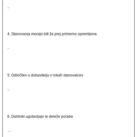
..
4. Stanovanja morajo biti že prej primerno opremljena
..
5. Odločitev o dobavitelju v rokah stanovalcev
..
6. Delilniki ugotavljajo le deleže porabe
…