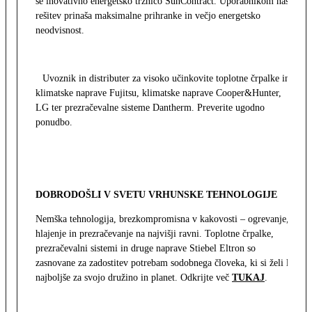
še inovativno energetsko tržnico SunContract. Uporabnikom naša
rešitev prinaša maksimalne prihranke in večjo energetsko
neodvisnost.
Uvoznik in distributer za visoko učinkovite toplotne črpalke in
klimatske naprave Fujitsu, klimatske naprave Cooper&Hunter,
LG ter prezračevalne sisteme Dantherm. Preverite ugodno
ponudbo.
DOBRODOŠLI V SVETU VRHUNSKE TEHNOLOGIJE
Nemška tehnologija, brezkompromisna v kakovosti – ogrevanje,
hlajenje in prezračevanje na najvišji ravni. Toplotne črpalke,
prezračevalni sistemi in druge naprave Stiebel Eltron so
zasnovane za zadostitev potrebam sodobnega človeka, ki si želi le
najboljše za svojo družino in planet. Odkrijte več
TUKAJ
.