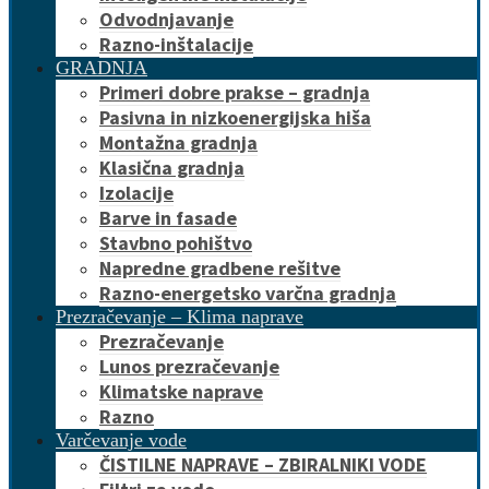
Odvodnjavanje
Razno-inštalacije
GRADNJA
Primeri dobre prakse – gradnja
Pasivna in nizkoenergijska hiša
Montažna gradnja
Klasična gradnja
Izolacije
Barve in fasade
Stavbno pohištvo
Napredne gradbene rešitve
Razno-energetsko varčna gradnja
Prezračevanje – Klima naprave
Prezračevanje
Lunos prezračevanje
Klimatske naprave
Razno
Varčevanje vode
ČISTILNE NAPRAVE – ZBIRALNIKI VODE