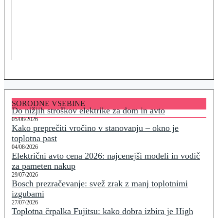
SORODNE VSEBINE
Do nižjih stroškov elektrike za dom in avto
05/08/2026
Kako preprečiti vročino v stanovanju – okno je
toplotna past
04/08/2026
Električni avto cena 2026: najcenejši modeli in vodič
za pameten nakup
29/07/2026
Bosch prezračevanje: svež zrak z manj toplotnimi
izgubami
27/07/2026
Toplotna črpalka Fujitsu: kako dobra izbira je High