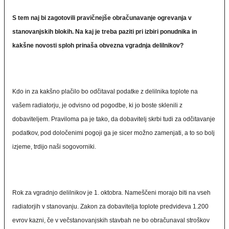
S tem naj bi zagotovili pravičnejše obračunavanje ogrevanja v
stanovanjskih blokih. Na kaj je treba paziti pri izbiri ponudnika in
kakšne novosti sploh prinaša obvezna vgradnja delilnikov?
Kdo in za kakšno plačilo bo odčitaval podatke z delilnika toplote na
vašem radiatorju, je odvisno od pogodbe, ki jo boste sklenili z
dobaviteljem. Praviloma pa je tako, da dobavitelj skrbi tudi za odčitavanje
podatkov, pod določenimi pogoji ga je sicer možno zamenjati, a to so bolj
izjeme, trdijo naši sogovorniki.
Rok za vgradnjo delilnikov je 1. oktobra. Nameščeni morajo biti na vseh
radiatorjih v stanovanju. Zakon za dobavitelja toplote predvideva 1.200
evrov kazni, če v večstanovanjskih stavbah ne bo obračunaval stroškov