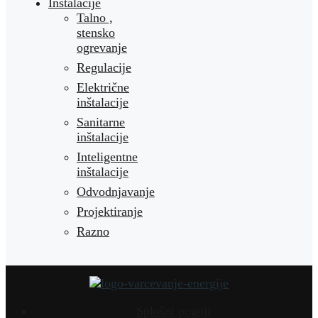
Inštalacije
Talno ,
stensko
ogrevanje
Regulacije
Električne
inštalacije
Sanitarne
inštalacije
Inteligentne
inštalacije
Odvodnjavanje
Projektiranje
Razno
Splošni pogoji