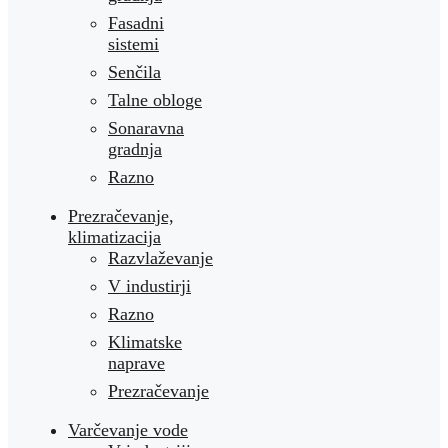
Fasadni
sistemi
Senčila
Talne obloge
Sonaravna
gradnja
Razno
Prezračevanje,
klimatizacija
Razvlaževanje
V industirji
Razno
Klimatske
naprave
Prezračevanje
Varčevanje vode