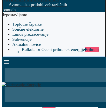
Avtomatsko pridobi več različnih
ponudb
Izpostavljamo
Toplotne črpalke
Sončne elektrarne
Lunos prezračevanje
Subvencije
Aktualne novice
Kalkulator Oceni prihranek energije
Prihrani