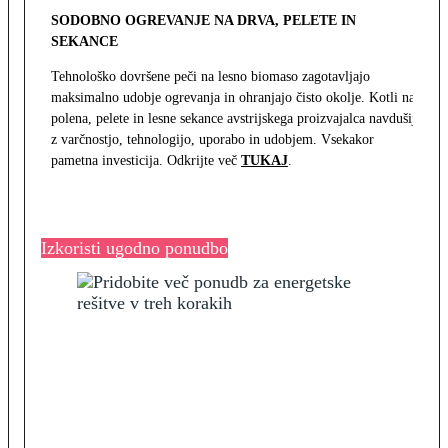
SODOBNO OGREVANJE NA DRVA, PELETE IN
SEKANCE
Tehnološko dovršene peči na lesno biomaso zagotavljajo
maksimalno udobje ogrevanja in ohranjajo čisto okolje. Kotli na
polena, pelete in lesne sekance avstrijskega proizvajalca navdušijo
z varčnostjo, tehnologijo, uporabo in udobjem. Vsekakor
pametna investicija. Odkrijte več
TUKAJ
.
Izkoristi ugodno ponudbo