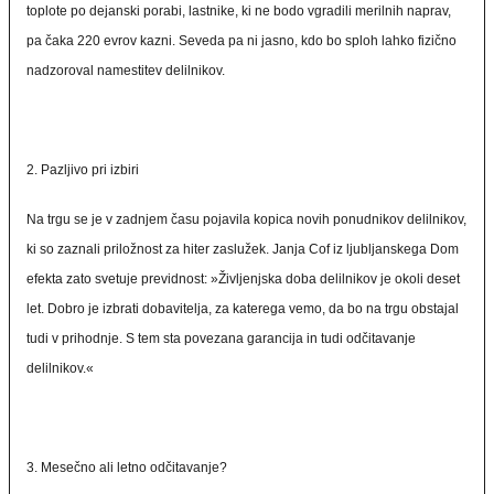
toplote po dejanski porabi, lastnike, ki ne bodo vgradili merilnih naprav,
pa čaka 220 evrov kazni. Seveda pa ni jasno, kdo bo sploh lahko fizično
nadzoroval namestitev delilnikov.
2. Pazljivo pri izbiri
Na trgu se je v zadnjem času pojavila kopica novih ponudnikov delilnikov,
ki so zaznali priložnost za hiter zaslužek. Janja Cof iz ljubljanskega Dom
efekta zato svetuje previdnost: »Življenjska doba delilnikov je okoli deset
let. Dobro je izbrati dobavitelja, za katerega vemo, da bo na trgu obstajal
tudi v prihodnje. S tem sta povezana garancija in tudi odčitavanje
delilnikov.«
3. Mesečno ali letno odčitavanje?