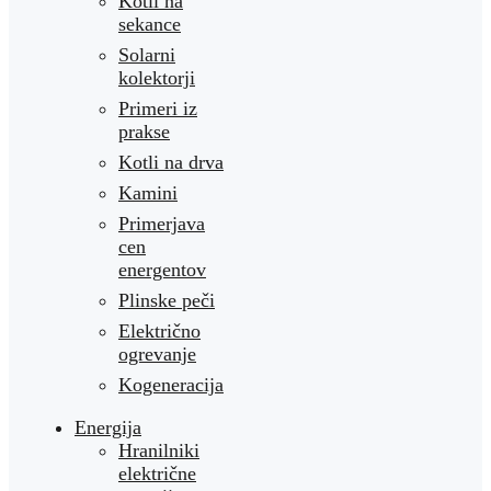
Kotli na
sekance
Solarni
kolektorji
Primeri iz
prakse
Kotli na drva
Kamini
Primerjava
cen
energentov
Plinske peči
Električno
ogrevanje
Kogeneracija
Energija
Hranilniki
električne