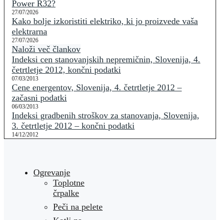
Power R32?
27/07/2026
Kako bolje izkoristiti elektriko, ki jo proizvede vaša
elektrarna
27/07/2026
Naloži več člankov
Indeksi cen stanovanjskih nepremičnin, Slovenija, 4.
četrtletje 2012, končni podatki
07/03/2013
Cene energentov, Slovenija, 4. četrtletje 2012 –
začasni podatki
06/03/2013
Indeksi gradbenih stroškov za stanovanja, Slovenija,
3. četrtletje 2012 – končni podatki
14/12/2012
Ogrevanje
Toplotne
črpalke
Peči na pelete