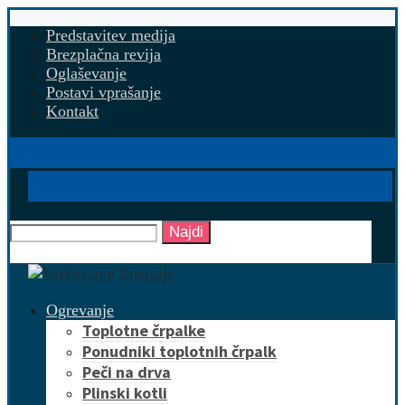
Predstavitev medija
Brezplačna revija
Oglaševanje
Postavi vprašanje
Kontakt
Najdi
Ogrevanje
Toplotne črpalke
Ponudniki toplotnih črpalk
Peči na drva
Plinski kotli