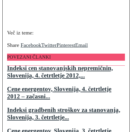
Več iz teme:
Share
Facebook
Twitter
Pinterest
Email
POVEZANI ČLANKI
Indeksi cen stanovanjskih nepremičnin,
Slovenija, 4. četrtletje 2012,...
Cene energentov, Slovenija, 4. četrtletje
2012 – začasni...
Indeksi gradbenih stroškov za stanovanja,
Slovenija, 3. četrtletje...
Cene energentov, Slovenija, 3. četrtletje