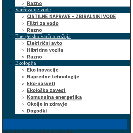
Razno
Varčevanje vode
ČISTILNE NAPRAVE – ZBIRALNIKI VODE
Filtri za vodo
Razno
Energetsko varčna vožnja
Električni avto
Hibridna vozila
Razno
Ekologija
Eko inovacije
Napredne tehnologije
Eko-nasveti
Ekološka zavest
Komunalna energetika
Okolje in zdravje
Dogodki
HITRO DO UGODNE PONUDBE