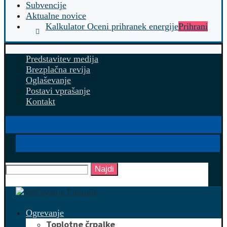
Subvencije
Aktualne novice
Kalkulator Oceni prihranek energije
Prihrani
Predstavitev medija
Brezplačna revija
Oglaševanje
Postavi vprašanje
Kontakt
Najdi
Ogrevanje
Toplotne črpalke