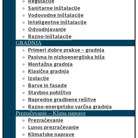
Regulacije
Sanitarne inštalacije
Vodovodne inštalacije
Inteligentne inštalacije
Odvodnjavanje
Razno-inštalacije
GRADNJA
Primeri dobre prakse – gradnja
Pasivna in nizkoenergijska hiša
Montažna gradnja
Klasična gradnja
Izolacije
Barve in fasade
Stavbno pohištvo
Napredne gradbene rešitve
Razno-energetsko varčna gradnja
Prezračevanje – Klima naprave
Prezračevanje
Lunos prezračevanje
Klimatske naprave