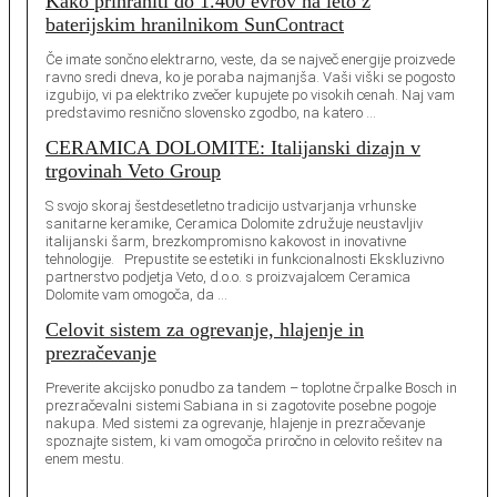
Kako prihraniti do 1.400 evrov na leto z
baterijskim hranilnikom SunContract
Če imate sončno elektrarno, veste, da se največ energije proizvede
ravno sredi dneva, ko je poraba najmanjša. Vaši viški se pogosto
izgubijo, vi pa elektriko zvečer kupujete po visokih cenah. Naj vam
predstavimo resnično slovensko zgodbo, na katero …
CERAMICA DOLOMITE: Italijanski dizajn v
trgovinah Veto Group
S svojo skoraj šestdesetletno tradicijo ustvarjanja vrhunske
sanitarne keramike, Ceramica Dolomite združuje neustavljiv
italijanski šarm, brezkompromisno kakovost in inovativne
tehnologije. Prepustite se estetiki in funkcionalnosti Ekskluzivno
partnerstvo podjetja Veto, d.o.o. s proizvajalcem Ceramica
Dolomite vam omogoča, da …
Celovit sistem za ogrevanje, hlajenje in
prezračevanje
Preverite akcijsko ponudbo za tandem – toplotne črpalke Bosch in
prezračevalni sistemi Sabiana in si zagotovite posebne pogoje
nakupa. Med sistemi za ogrevanje, hlajenje in prezračevanje
spoznajte sistem, ki vam omogoča priročno in celovito rešitev na
enem mestu.