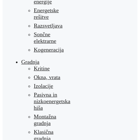
energije
Energetske
rešitve
Razsvetljava
Sončne
elektrarne
Kogeneracija
Gradnja
Kritine
Okna, vrata
Izolacije
Pasivna in
nizkoenergetska
hiša
Montažna
gradnja
Klasična
gradnja