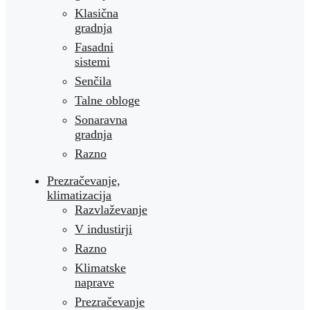
Klasična
gradnja
Fasadni
sistemi
Senčila
Talne obloge
Sonaravna
gradnja
Razno
Prezračevanje,
klimatizacija
Razvlaževanje
V industirji
Razno
Klimatske
naprave
Prezračevanje