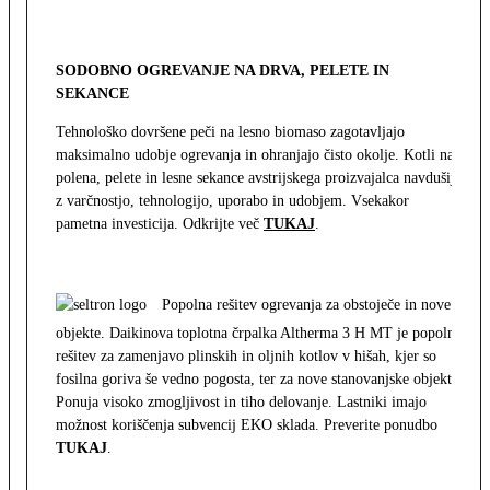
SODOBNO OGREVANJE NA DRVA, PELETE IN
SEKANCE
Tehnološko dovršene peči na lesno biomaso zagotavljajo
maksimalno udobje ogrevanja in ohranjajo čisto okolje. Kotli na
polena, pelete in lesne sekance avstrijskega proizvajalca navdušijo
z varčnostjo, tehnologijo, uporabo in udobjem. Vsekakor
pametna investicija. Odkrijte več
TUKAJ
.
Popolna rešitev ogrevanja za obstoječe in nove
objekte. Daikinova toplotna črpalka Altherma 3 H MT je popolna
rešitev za zamenjavo plinskih in oljnih kotlov v hišah, kjer so
fosilna goriva še vedno pogosta, ter za nove stanovanjske objekte.
Ponuja visoko zmogljivost in tiho delovanje. Lastniki imajo
možnost koriščenja subvencij EKO sklada. Preverite ponudbo
TUKAJ
.