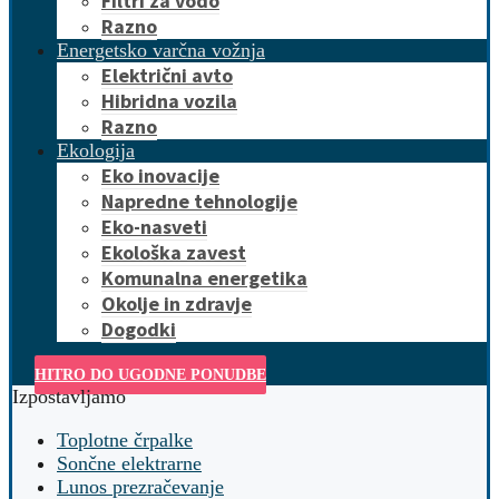
Filtri za vodo
Razno
Energetsko varčna vožnja
Električni avto
Hibridna vozila
Razno
Ekologija
Eko inovacije
Napredne tehnologije
Eko-nasveti
Ekološka zavest
Komunalna energetika
Okolje in zdravje
Dogodki
HITRO DO UGODNE PONUDBE
Izpostavljamo
Toplotne črpalke
Sončne elektrarne
Lunos prezračevanje