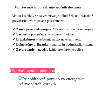
Vzdrževanje in upravljanje sončnih elektrarn
Veliko lastnikov se za vzdrževanje odloči šele ob težavah. S
pravočasno izbiro paketa poskrbite za:
✔
Zanesljivost delovanja
– 24/7 nadzor in odpravo napak
✔
Varnost
– preprečevanje požarov in okvar
✔
Brezskrbnost
– reševanje napak na enem mestu
✔
Dolgoročne prihranke
– analiza in optimizacija sistema
✔
Zavarovanje
– ugodno kritje prek krovne police
Izkoristi ugodno ponudbo