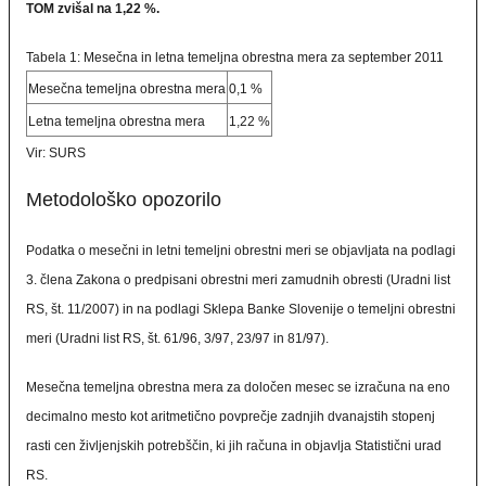
TOM zvišal na 1,22 %.
Tabela 1: Mesečna in letna temeljna obrestna mera za september 2011
Mesečna temeljna obrestna mera
0,1 %
Letna temeljna obrestna mera
1,22 %
Vir: SURS
Metodološko opozorilo
Podatka o mesečni in letni temeljni obrestni meri se objavljata na podlagi
3. člena Zakona o predpisani obrestni meri zamudnih obresti (Uradni list
RS, št. 11/2007) in na podlagi Sklepa Banke Slovenije o temeljni obrestni
meri (Uradni list RS, št. 61/96, 3/97, 23/97 in 81/97).
Mesečna temeljna obrestna mera za določen mesec se izračuna na eno
decimalno mesto kot aritmetično povprečje zadnjih dvanajstih stopenj
rasti cen življenjskih potrebščin, ki jih računa in objavlja Statistični urad
RS.