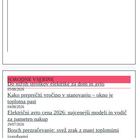
SORODNE VSEBINE
Do nižjih stroškov elektrike za dom in avto
05/08/2026
Kako preprečiti vročino v stanovanju – okno je
toplotna past
04/08/2026
Električni avto cena 2026: najcenejši modeli in vodič
za pameten nakup
29/07/2026
Bosch prezračevanje: svež zrak z manj toplotnimi
izgubami