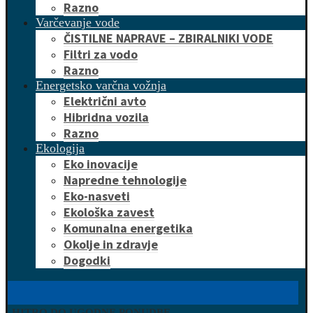
Razno
Varčevanje vode
ČISTILNE NAPRAVE – ZBIRALNIKI VODE
Filtri za vodo
Razno
Energetsko varčna vožnja
Električni avto
Hibridna vozila
Razno
Ekologija
Eko inovacije
Napredne tehnologije
Eko-nasveti
Ekološka zavest
Komunalna energetika
Okolje in zdravje
Dogodki
HITRO DO UGODNE PONUDBE