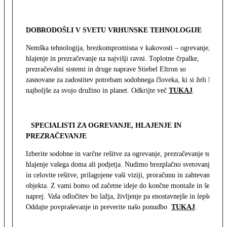
DOBRODOŠLI V SVETU VRHUNSKE TEHNOLOGIJE
Nemška tehnologija, brezkompromisna v kakovosti – ogrevanje,
hlajenje in prezračevanje na najvišji ravni. Toplotne črpalke,
prezračevalni sistemi in druge naprave Stiebel Eltron so
zasnovane za zadostitev potrebam sodobnega človeka, ki si želi le
najboljše za svojo družino in planet. Odkrijte več
TUKAJ
.
SPECIALISTI ZA OGREVANJE, HLAJENJE IN
PREZRAČEVANJE
Izberite sodobne in varčne rešitve za ogrevanje, prezračevanje ter
hlajenje vašega doma ali podjetja. Nudimo brezplačno svetovanje
in celovite rešitve, prilagojene vaši viziji, proračunu in zahtevam
objekta. Z vami bomo od začetne ideje do končne montaže in še
naprej. Vaša odločitev bo lažja, življenje pa enostavnejše in lepše.
Oddajte povpraševanje in preverite našo ponudbo
TUKAJ
.