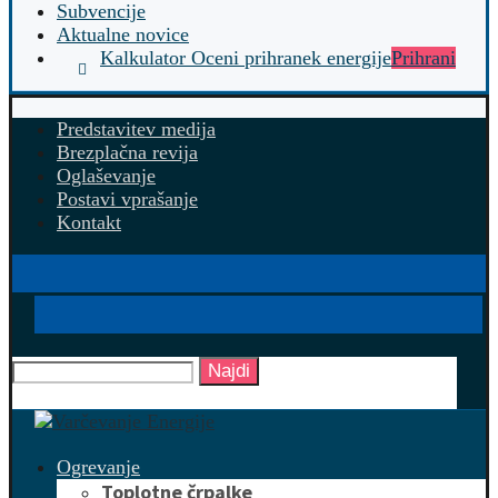
Subvencije
Aktualne novice
Kalkulator Oceni prihranek energije
Prihrani
Predstavitev medija
Brezplačna revija
Oglaševanje
Postavi vprašanje
Kontakt
Najdi
Ogrevanje
Toplotne črpalke