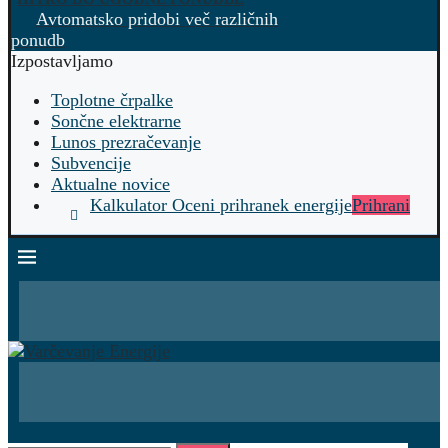
Avtomatsko pridobi več različnih
ponudb
Izpostavljamo
Toplotne črpalke
Sončne elektrarne
Lunos prezračevanje
Subvencije
Aktualne novice
Kalkulator Oceni prihranek energije
Prihrani