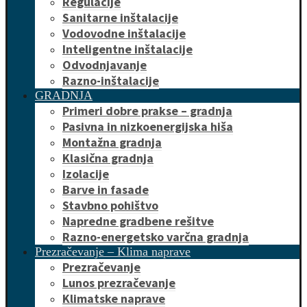
Regulacije
Sanitarne inštalacije
Vodovodne inštalacije
Inteligentne inštalacije
Odvodnjavanje
Razno-inštalacije
GRADNJA
Primeri dobre prakse – gradnja
Pasivna in nizkoenergijska hiša
Montažna gradnja
Klasična gradnja
Izolacije
Barve in fasade
Stavbno pohištvo
Napredne gradbene rešitve
Razno-energetsko varčna gradnja
Prezračevanje – Klima naprave
Prezračevanje
Lunos prezračevanje
Klimatske naprave