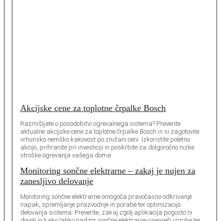
Akcijske cene za toplotne črpalke Bosch
Razmišljate o posodobitvi ogrevalnega sistema? Preverite
aktualne akcijske cene za toplotne črpalke Bosch in si zagotovite
vrhunsko nemško kakovost po znižani ceni. Izkoristite poletno
akcijo, prihranite pri investiciji in poskrbite za dolgoročno nizke
stroške ogrevanja vašega doma.
Monitoring sončne elektrarne – zakaj je nujen za
zanesljivo delovanje
Monitoring sončne elektrarne omogoča pravočasno odkrivanje
napak, spremljanje proizvodnje in porabe ter optimizacijo
delovanja sistema. Preverite, zakaj zgolj aplikacija pogosto ni
dovolj in kako lahko nadzor sončne elektrarne prepreči izgube ter