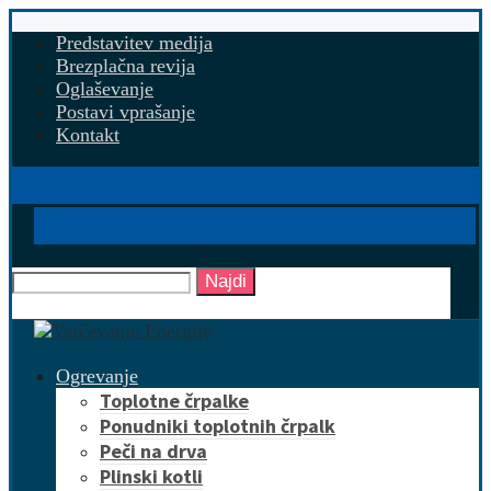
Predstavitev medija
Brezplačna revija
Oglaševanje
Postavi vprašanje
Kontakt
Najdi
Ogrevanje
Toplotne črpalke
Ponudniki toplotnih črpalk
Peči na drva
Plinski kotli