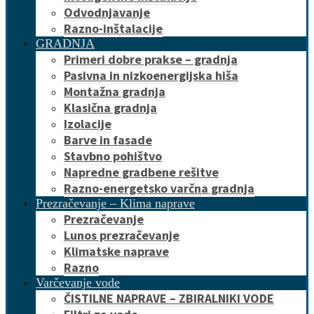
Odvodnjavanje
Razno-inštalacije
GRADNJA
Primeri dobre prakse – gradnja
Pasivna in nizkoenergijska hiša
Montažna gradnja
Klasična gradnja
Izolacije
Barve in fasade
Stavbno pohištvo
Napredne gradbene rešitve
Razno-energetsko varčna gradnja
Prezračevanje – Klima naprave
Prezračevanje
Lunos prezračevanje
Klimatske naprave
Razno
Varčevanje vode
ČISTILNE NAPRAVE – ZBIRALNIKI VODE