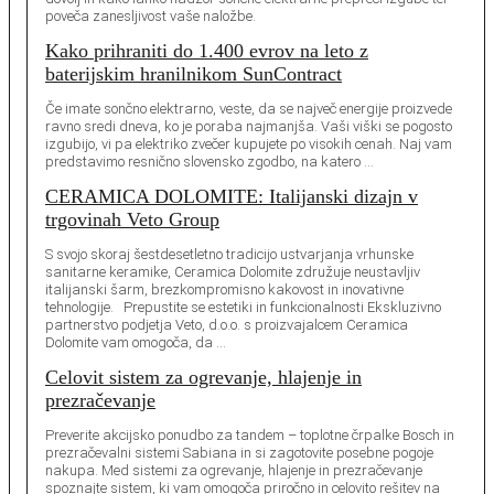
poveča zanesljivost vaše naložbe.
Kako prihraniti do 1.400 evrov na leto z
baterijskim hranilnikom SunContract
Če imate sončno elektrarno, veste, da se največ energije proizvede
ravno sredi dneva, ko je poraba najmanjša. Vaši viški se pogosto
izgubijo, vi pa elektriko zvečer kupujete po visokih cenah. Naj vam
predstavimo resnično slovensko zgodbo, na katero …
CERAMICA DOLOMITE: Italijanski dizajn v
trgovinah Veto Group
S svojo skoraj šestdesetletno tradicijo ustvarjanja vrhunske
sanitarne keramike, Ceramica Dolomite združuje neustavljiv
italijanski šarm, brezkompromisno kakovost in inovativne
tehnologije. Prepustite se estetiki in funkcionalnosti Ekskluzivno
partnerstvo podjetja Veto, d.o.o. s proizvajalcem Ceramica
Dolomite vam omogoča, da …
Celovit sistem za ogrevanje, hlajenje in
prezračevanje
Preverite akcijsko ponudbo za tandem – toplotne črpalke Bosch in
prezračevalni sistemi Sabiana in si zagotovite posebne pogoje
nakupa. Med sistemi za ogrevanje, hlajenje in prezračevanje
spoznajte sistem, ki vam omogoča priročno in celovito rešitev na