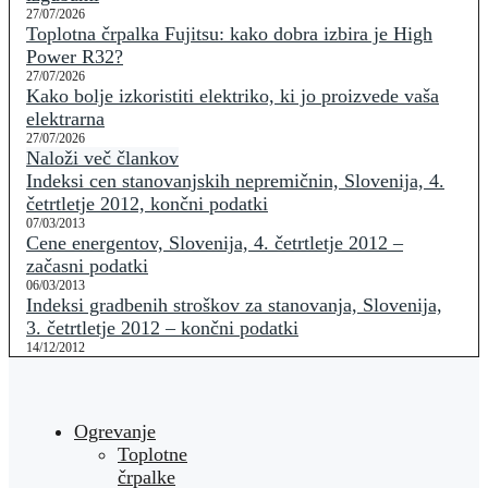
27/07/2026
Toplotna črpalka Fujitsu: kako dobra izbira je High
Power R32?
27/07/2026
Kako bolje izkoristiti elektriko, ki jo proizvede vaša
elektrarna
27/07/2026
Naloži več člankov
Indeksi cen stanovanjskih nepremičnin, Slovenija, 4.
četrtletje 2012, končni podatki
07/03/2013
Cene energentov, Slovenija, 4. četrtletje 2012 –
začasni podatki
06/03/2013
Indeksi gradbenih stroškov za stanovanja, Slovenija,
3. četrtletje 2012 – končni podatki
14/12/2012
Ogrevanje
Toplotne
črpalke