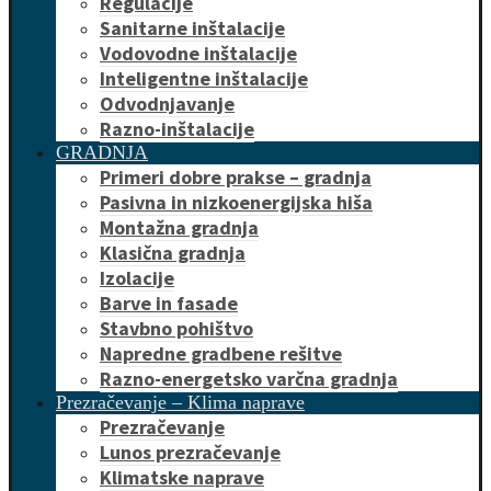
Regulacije
Sanitarne inštalacije
Vodovodne inštalacije
Inteligentne inštalacije
Odvodnjavanje
Razno-inštalacije
GRADNJA
Primeri dobre prakse – gradnja
Pasivna in nizkoenergijska hiša
Montažna gradnja
Klasična gradnja
Izolacije
Barve in fasade
Stavbno pohištvo
Napredne gradbene rešitve
Razno-energetsko varčna gradnja
Prezračevanje – Klima naprave
Prezračevanje
Lunos prezračevanje
Klimatske naprave