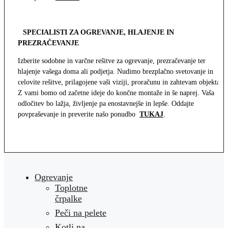
SPECIALISTI ZA OGREVANJE, HLAJENJE IN
PREZRAČEVANJE
Izberite sodobne in varčne rešitve za ogrevanje, prezračevanje ter
hlajenje vašega doma ali podjetja. Nudimo brezplačno svetovanje in
celovite rešitve, prilagojene vaši viziji, proračunu in zahtevam objekta.
Z vami bomo od začetne ideje do končne montaže in še naprej. Vaša
odločitev bo lažja, življenje pa enostavnejše in lepše. Oddajte
povpraševanje in preverite našo ponudbo
TUKAJ
.
Ogrevanje
Toplotne
črpalke
Peči na pelete
Kotli na