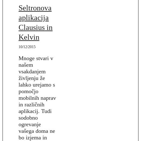
Seltronova
aplikacija
Clausius in
Kelvin
10/12/2015
Mnoge stvari v
našem
vsakdanjem
življenju že
lahko urejamo s
pomočjo
mobilnih naprav
in različnih
aplikacij. Tudi
sodobno
ogrevanje
vašega doma ne
bo izjema in