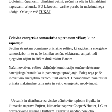
toplotnimi črpalkami, plinskimi pečmi, pečmi na olje in klimatskimi
napravami vrhunske EU kakovosti, varčne porabe in maksimalnega
udobja. Odkrijte več
TUKAJ
.
Celovita energetska samooskrba s prenosom viškov, ki ne
zapadejo!
Svojim strankam ponujamo privlačno rešitev, ki zagotavlja energetsko
samooskrbo, in to ne le lastniku sončne elektrarne, ampak tudi
njegovim ožjim in širšim družinskim članom.
Naša inovativna rešitev vključuje kombinacijo sončne elektrarne,
baterijskega hranilnika in pametnega upravljanja. Poleg tega pa še
inovativno energetsko tržnico SunContract. Uporabnikom naša rešitev
prinaša maksimalne prihranke in večjo energetsko neodvisnost.
Uvoznik in distributer za visoko učinkovite toplotne črpalke in
klimatske naprave Fujitsu, klimatske naprave Cooper&Hunter, LG ter
prezračevalne sisteme Dantherm. Preverite ugodno ponudbo.