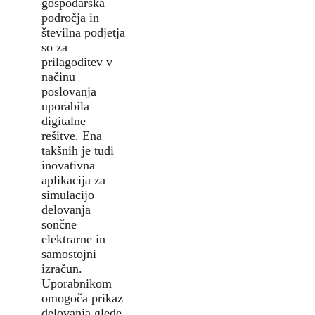
gospodarska
področja in
številna podjetja
so za
prilagoditev v
načinu
poslovanja
uporabila
digitalne
rešitve. Ena
takšnih je tudi
inovativna
aplikacija za
simulacijo
delovanja
sončne
elektrarne in
samostojni
izračun.
Uporabnikom
omogoča prikaz
delovanja glede