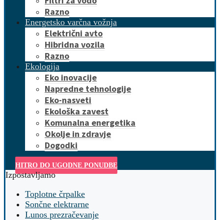
Filtri za vodo
Razno
Energetsko varčna vožnja
Električni avto
Hibridna vozila
Razno
Ekologija
Eko inovacije
Napredne tehnologije
Eko-nasveti
Ekološka zavest
Komunalna energetika
Okolje in zdravje
Dogodki
HITRO DO UGODNE PONUDBE
Izpostavljamo
Toplotne črpalke
Sončne elektrarne
Lunos prezračevanje