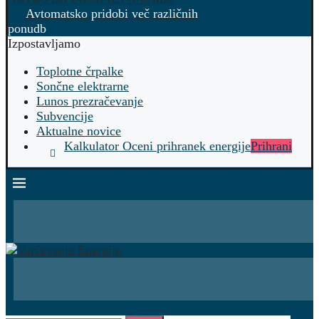
Avtomatsko pridobi več različnih
ponudb
Izpostavljamo
Toplotne črpalke
Sončne elektrarne
Lunos prezračevanje
Subvencije
Aktualne novice
Kalkulator Oceni prihranek energije
Prihrani