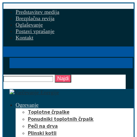
Predstavitev medija
Brezplačna revija
Oglaševanje
Postavi vprašanje
Kontakt
Najdi
Ogrevanje
Toplotne črpalke
Ponudniki toplotnih črpalk
Peči na drva
Plinski kotli