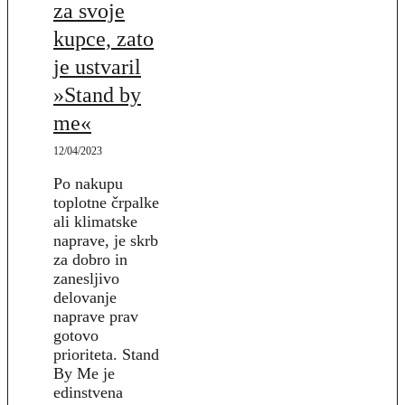
za svoje
kupce, zato
je ustvaril
»Stand by
me«
12/04/2023
Po nakupu
toplotne črpalke
ali klimatske
naprave, je skrb
za dobro in
zanesljivo
delovanje
naprave prav
gotovo
prioriteta. Stand
By Me je
edinstvena