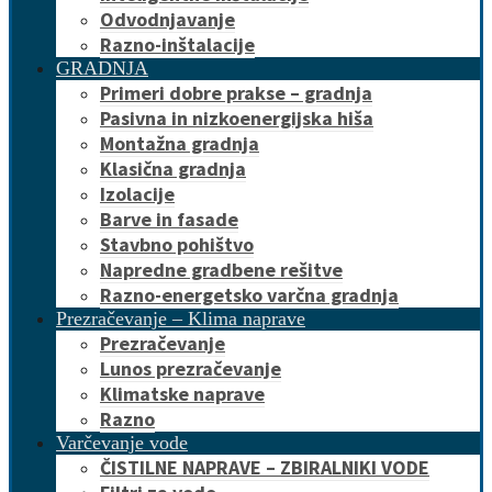
Odvodnjavanje
Razno-inštalacije
GRADNJA
Primeri dobre prakse – gradnja
Pasivna in nizkoenergijska hiša
Montažna gradnja
Klasična gradnja
Izolacije
Barve in fasade
Stavbno pohištvo
Napredne gradbene rešitve
Razno-energetsko varčna gradnja
Prezračevanje – Klima naprave
Prezračevanje
Lunos prezračevanje
Klimatske naprave
Razno
Varčevanje vode
ČISTILNE NAPRAVE – ZBIRALNIKI VODE