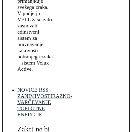
primanjkuje
svežega zraka.
V podjetju
VELUX so zato
zasnovali
edinstveni
sistem za
uravnavanje
kakovosti
notranjega zraka
– sistem Velux
Active.
NOVICE RSS
ZANIMIVOSTI
RAZNO-
VARČEVANJE
TOPLOTNE
ENERGIJE
Zakaj ne bi