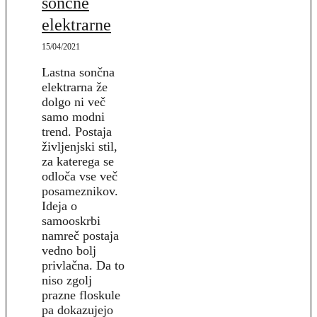
sončne
elektrarne
15/04/2021
Lastna sončna
elektrarna že
dolgo ni več
samo modni
trend. Postaja
življenjski stil,
za katerega se
odloča vse več
posameznikov.
Ideja o
samooskrbi
namreč postaja
vedno bolj
privlačna. Da to
niso zgolj
prazne floskule
pa dokazujejo