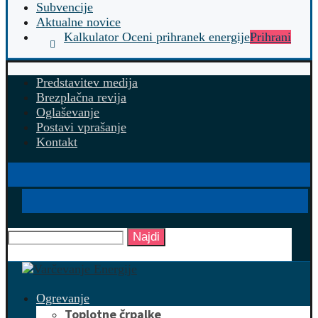
Subvencije
Aktualne novice
Kalkulator Oceni prihranek energije
Prihrani
Predstavitev medija
Brezplačna revija
Oglaševanje
Postavi vprašanje
Kontakt
Najdi
Ogrevanje
Toplotne črpalke