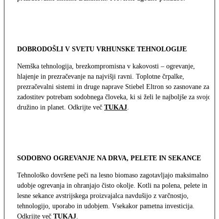
DOBRODOŠLI V SVETU VRHUNSKE TEHNOLOGIJE
Nemška tehnologija, brezkompromisna v kakovosti – ogrevanje,
hlajenje in prezračevanje na najvišji ravni. Toplotne črpalke,
prezračevalni sistemi in druge naprave Stiebel Eltron so zasnovane za
zadostitev potrebam sodobnega človeka, ki si želi le najboljše za svojo
družino in planet. Odkrijte več
TUKAJ
.
SODOBNO OGREVANJE NA DRVA, PELETE IN SEKANCE
Tehnološko dovršene peči na lesno biomaso zagotavljajo maksimalno
udobje ogrevanja in ohranjajo čisto okolje. Kotli na polena, pelete in
lesne sekance avstrijskega proizvajalca navdušijo z varčnostjo,
tehnologijo, uporabo in udobjem. Vsekakor pametna investicija.
Odkrijte več
TUKAJ
.