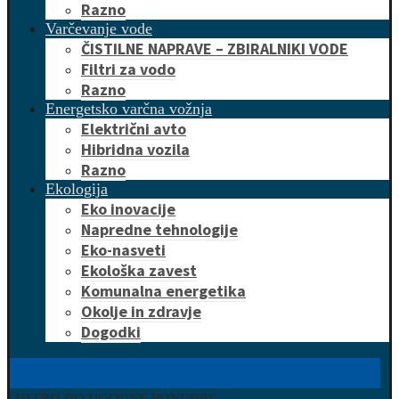
Razno
Varčevanje vode
ČISTILNE NAPRAVE – ZBIRALNIKI VODE
Filtri za vodo
Razno
Energetsko varčna vožnja
Električni avto
Hibridna vozila
Razno
Ekologija
Eko inovacije
Napredne tehnologije
Eko-nasveti
Ekološka zavest
Komunalna energetika
Okolje in zdravje
Dogodki
HITRO DO UGODNE PONUDBE