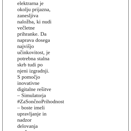
elektrarna je
okolju prijazna,
zanesljiva
naložba, ki nudi
večletne
prihranke. Da
naprava dosega
najvišjo
učinkovitost, je
potrebna stalna
skrb tudi po
njeni izgradnji.
S pomočjo
inovativne
digitalne rešitve
– Simulatorja
#ZaSončnoPrihodnost
– boste imeli
upravljanje in
nadzor
delovanja