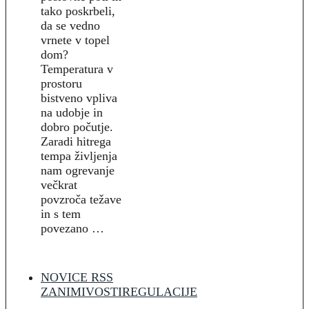
tako poskrbeli,
da se vedno
vrnete v topel
dom?
Temperatura v
prostoru
bistveno vpliva
na udobje in
dobro počutje.
Zaradi hitrega
tempa življenja
nam ogrevanje
večkrat
povzroča težave
in s tem
povezano …
NOVICE RSS
ZANIMIVOSTI
REGULACIJE