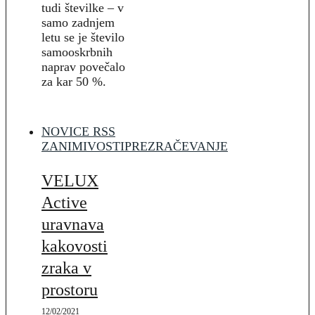
tudi številke – v
samo zadnjem
letu se je število
samooskrbnih
naprav povečalo
za kar 50 %.
NOVICE RSS
ZANIMIVOSTI
PREZRAČEVANJE
VELUX
Active
uravnava
kakovosti
zraka v
prostoru
12/02/2021