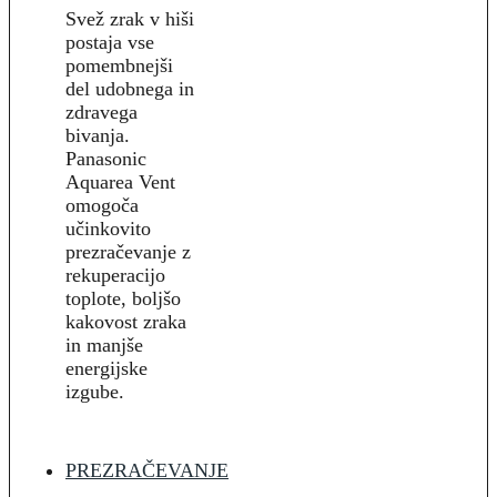
Svež zrak v hiši
postaja vse
pomembnejši
del udobnega in
zdravega
bivanja.
Panasonic
Aquarea Vent
omogoča
učinkovito
prezračevanje z
rekuperacijo
toplote, boljšo
kakovost zraka
in manjše
energijske
izgube.
PREZRAČEVANJE