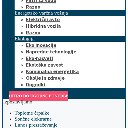
Filtri za vodo
Razno
Energetsko varčna vožnja
Električni avto
Hibridna vozila
Razno
Ekologija
Eko inovacije
Napredne tehnologije
Eko-nasveti
Ekološka zavest
Komunalna energetika
Okolje in zdravje
Dogodki
HITRO DO UGODNE PONUDBE
Izpostavljamo
Toplotne črpalke
Sončne elektrarne
Lunos prezračevanje