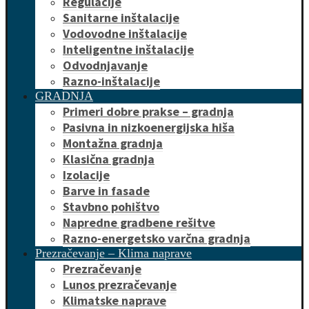
Regulacije
Sanitarne inštalacije
Vodovodne inštalacije
Inteligentne inštalacije
Odvodnjavanje
Razno-inštalacije
GRADNJA
Primeri dobre prakse – gradnja
Pasivna in nizkoenergijska hiša
Montažna gradnja
Klasična gradnja
Izolacije
Barve in fasade
Stavbno pohištvo
Napredne gradbene rešitve
Razno-energetsko varčna gradnja
Prezračevanje – Klima naprave
Prezračevanje
Lunos prezračevanje
Klimatske naprave