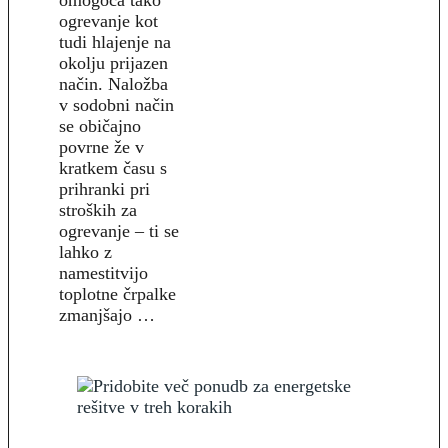
omogoča tako
ogrevanje kot
tudi hlajenje na
okolju prijazen
način. Naložba
v sodobni način
se običajno
povrne že v
kratkem času s
prihranki pri
stroških za
ogrevanje – ti se
lahko z
namestitvijo
toplotne črpalke
zmanjšajo …