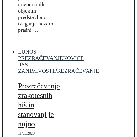
novodobnih
objektih
predstavljajo
tveganje nevarni
prašni …
LUNOS
PREZRAČEVANJE
NOVICE
RSS
ZANIMIVOSTI
PREZRAČEVANJE
Prezračevanje
zrakotesnih
hiš in
stanovanj je
nujno
11/03/2020