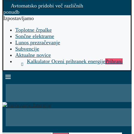
Avtomatsko pridobi več različnih
ponudb
Izpostavljamo
Toplotne črpalke
Sončne elektrarne
Lunos prezračevanje
Subvencije
Aktualne novice
Kalkulator Oceni prihranek energije
Prihrani