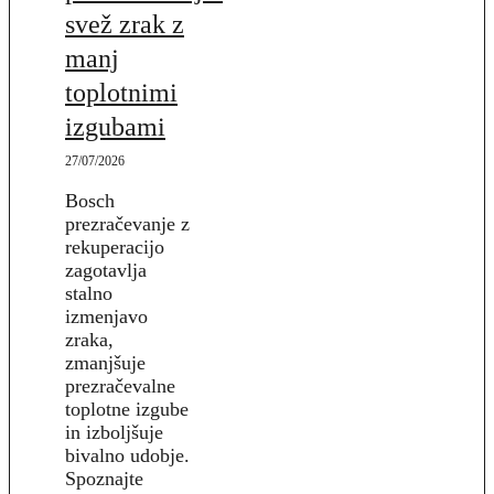
svež zrak z
manj
toplotnimi
izgubami
27/07/2026
Bosch
prezračevanje z
rekuperacijo
zagotavlja
stalno
izmenjavo
zraka,
zmanjšuje
prezračevalne
toplotne izgube
in izboljšuje
bivalno udobje.
Spoznajte