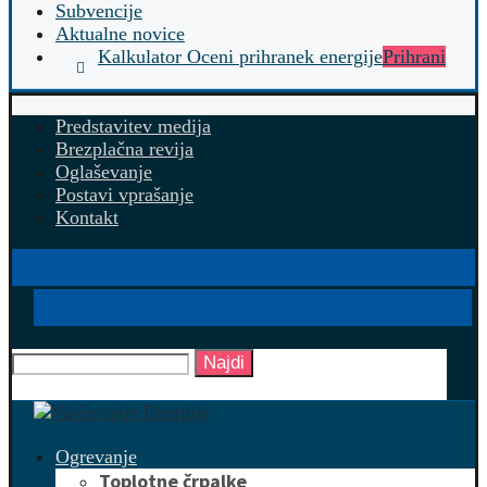
Subvencije
Aktualne novice
Kalkulator Oceni prihranek energije
Prihrani
Predstavitev medija
Brezplačna revija
Oglaševanje
Postavi vprašanje
Kontakt
Najdi
Ogrevanje
Toplotne črpalke