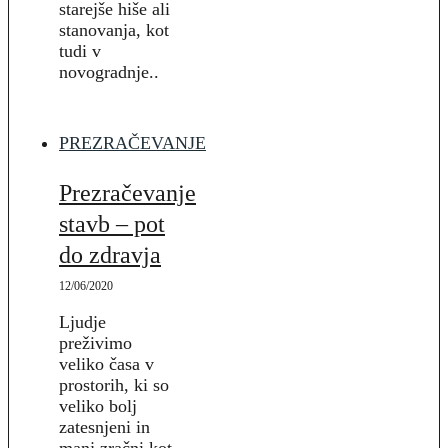
starejše hiše ali
stanovanja, kot
tudi v
novogradnje..
PREZRAČEVANJE
Prezračevanje
stavb – pot
do zdravja
12/06/2020
Ljudje
preživimo
veliko časa v
prostorih, ki so
veliko bolj
zatesnjeni in
manj zračni kot