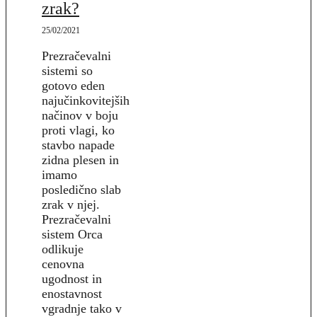
zrak?
25/02/2021
Prezračevalni
sistemi so
gotovo eden
najučinkovitejših
načinov v boju
proti vlagi, ko
stavbo napade
zidna plesen in
imamo
posledično slab
zrak v njej.
Prezračevalni
sistem Orca
odlikuje
cenovna
ugodnost in
enostavnost
vgradnje tako v