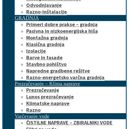
Odvodnjavanje
Razno-inštalacije
GRADNJA
Primeri dobre prakse – gradnja
Pasivna in nizkoenergijska hiša
Montažna gradnja
Klasična gradnja
Izolacije
Barve in fasade
Stavbno pohištvo
Napredne gradbene rešitve
Razno-energetsko varčna gradnja
Prezračevanje – Klima naprave
Prezračevanje
Lunos prezračevanje
Klimatske naprave
Razno
Varčevanje vode
ČISTILNE NAPRAVE – ZBIRALNIKI VODE