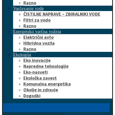
Razno
Varčevanje vode
ČISTILNE NAPRAVE – ZBIRALNIKI VODE
Filtri za vodo
Razno
Energetsko varčna vožnja
Električni avto
Hibridna vozila
Razno
Ekologija
Eko inovacije
Napredne tehnologije
Eko-nasveti
Ekološka zavest
Komunalna energetika
Okolje in zdravje
Dogodki
HITRO DO UGODNE PONUDBE