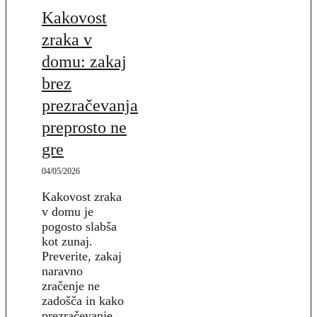
Kakovost
zraka v
domu: zakaj
brez
prezračevanja
preprosto ne
gre
04/05/2026
Kakovost zraka
v domu je
pogosto slabša
kot zunaj.
Preverite, zakaj
naravno
zračenje ne
zadošča in kako
prezračevanje