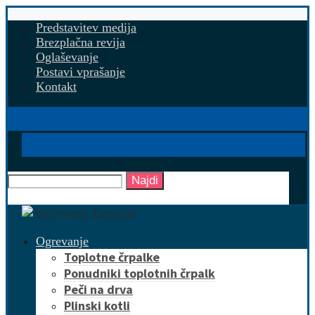
Predstavitev medija
Brezplačna revija
Oglaševanje
Postavi vprašanje
Kontakt
Najdi
Ogrevanje
Toplotne črpalke
Ponudniki toplotnih črpalk
Peči na drva
Plinski kotli