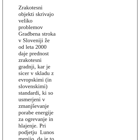
Zrakotesni
objekti skrivajo
veliko
problemov
Gradbena stroka
v Sloveniji že
od leta 2000
daje prednost
zrakotesni
gradnji, kar je
sicer v skladu z
evropskimi (in
slovenskimi)
standardi, ki so
usmerjeni v
zmanjševanje
porabe energije
za ogrevanje in
hlajenje. Pri
podjetju Lunos
menijo, da je to