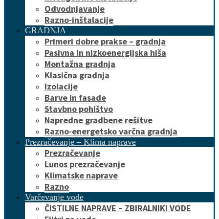
Odvodnjavanje
Razno-inštalacije
GRADNJA
Primeri dobre prakse – gradnja
Pasivna in nizkoenergijska hiša
Montažna gradnja
Klasična gradnja
Izolacije
Barve in fasade
Stavbno pohištvo
Napredne gradbene rešitve
Razno-energetsko varčna gradnja
Prezračevanje – Klima naprave
Prezračevanje
Lunos prezračevanje
Klimatske naprave
Razno
Varčevanje vode
ČISTILNE NAPRAVE – ZBIRALNIKI VODE