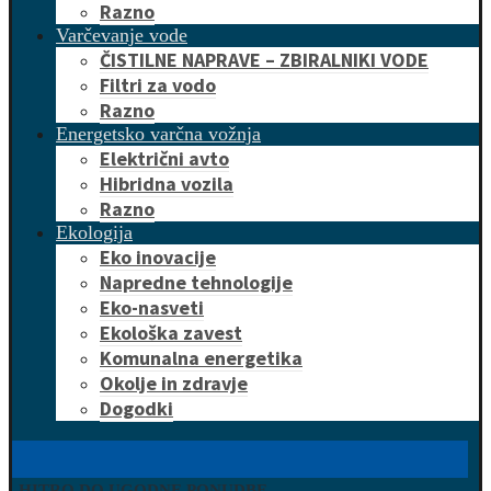
Razno
Varčevanje vode
ČISTILNE NAPRAVE – ZBIRALNIKI VODE
Filtri za vodo
Razno
Energetsko varčna vožnja
Električni avto
Hibridna vozila
Razno
Ekologija
Eko inovacije
Napredne tehnologije
Eko-nasveti
Ekološka zavest
Komunalna energetika
Okolje in zdravje
Dogodki
HITRO DO UGODNE PONUDBE