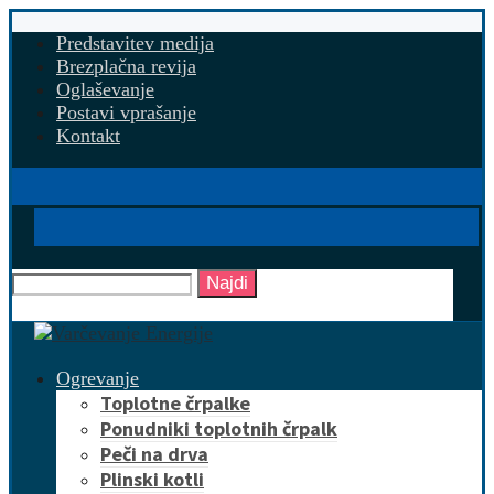
Predstavitev medija
Brezplačna revija
Oglaševanje
Postavi vprašanje
Kontakt
Najdi
Ogrevanje
Toplotne črpalke
Ponudniki toplotnih črpalk
Peči na drva
Plinski kotli