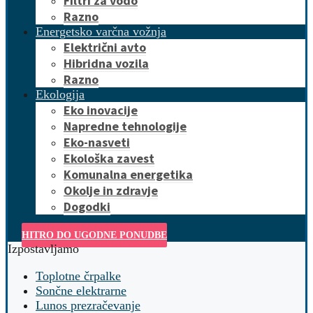
Filtri za vodo
Razno
Energetsko varčna vožnja
Električni avto
Hibridna vozila
Razno
Ekologija
Eko inovacije
Napredne tehnologije
Eko-nasveti
Ekološka zavest
Komunalna energetika
Okolje in zdravje
Dogodki
HITRO DO UGODNE PONUDBE
Izpostavljamo
Toplotne črpalke
Sončne elektrarne
Lunos prezračevanje