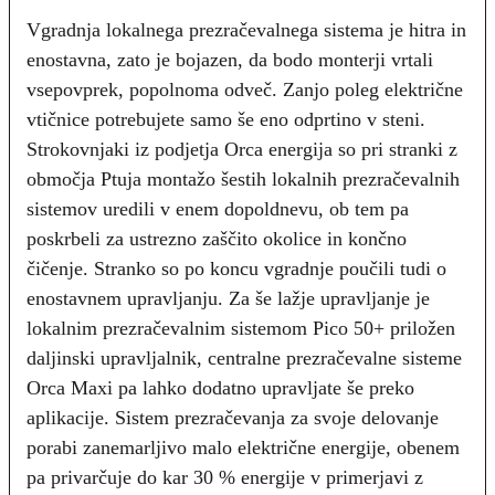
Vgradnja lokalnega prezračevalnega sistema je hitra in
enostavna, zato je bojazen, da bodo monterji vrtali
vsepovprek, popolnoma odveč. Zanjo poleg električne
vtičnice potrebujete samo še eno odprtino v steni.
Strokovnjaki iz podjetja Orca energija so pri stranki z
območja Ptuja montažo šestih lokalnih prezračevalnih
sistemov uredili v enem dopoldnevu, ob tem pa
poskrbeli za ustrezno zaščito okolice in končno
čičenje. Stranko so po koncu vgradnje poučili tudi o
enostavnem upravljanju. Za še lažje upravljanje je
lokalnim prezračevalnim sistemom Pico 50+ priložen
daljinski upravljalnik, centralne prezračevalne sisteme
Orca Maxi pa lahko dodatno upravljate še preko
aplikacije. Sistem prezračevanja za svoje delovanje
porabi zanemarljivo malo električne energije, obenem
pa privarčuje do kar 30 % energije v primerjavi z