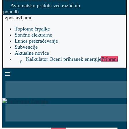
Avtomatsko pridobi več različnih
ponudb
Izpostavljamo
Toplotne črpalke
Sončne elektrarne
Lunos prezračevanje
Subvencije
Aktualne novice
Kalkulator Oceni prihranek energije
Prihrani