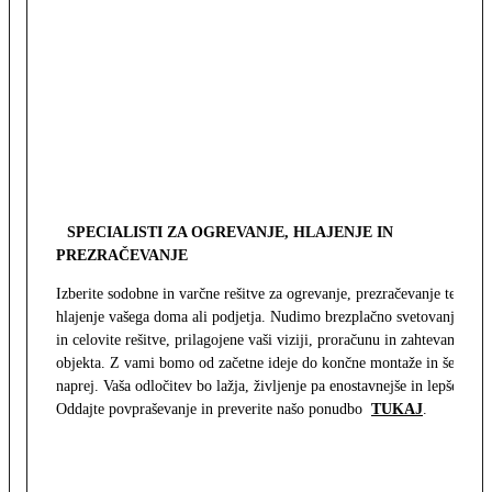
SPECIALISTI ZA OGREVANJE, HLAJENJE IN
PREZRAČEVANJE
Izberite sodobne in varčne rešitve za ogrevanje, prezračevanje ter
hlajenje vašega doma ali podjetja. Nudimo brezplačno svetovanje
in celovite rešitve, prilagojene vaši viziji, proračunu in zahtevam
objekta. Z vami bomo od začetne ideje do končne montaže in še
naprej. Vaša odločitev bo lažja, življenje pa enostavnejše in lepše.
Oddajte povpraševanje in preverite našo ponudbo
TUKAJ
.