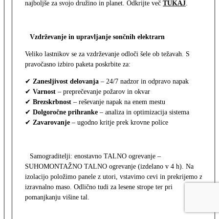
najboljše za svojo družino in planet. Odkrijte več
TUKAJ
.
Vzdrževanje in upravljanje sončnih elektrarn
Veliko lastnikov se za vzdrževanje odloči šele ob težavah. S
pravočasno izbiro paketa poskrbite za:
✔
Zanesljivost delovanja
– 24/7 nadzor in odpravo napak
✔
Varnost
– preprečevanje požarov in okvar
✔
Brezskrbnost
– reševanje napak na enem mestu
✔
Dolgoročne prihranke
– analiza in optimizacija sistema
✔
Zavarovanje
– ugodno kritje prek krovne police
Samograditelji: enostavno TALNO ogrevanje –
SUHOMONTAŽNO TALNO ogrevanje (izdelano v 4 h). Na
izolacijo položimo panele z utori, vstavimo cevi in prekrijemo z
izravnalno maso. Odlično tudi za lesene strope ter pri
pomanjkanju višine tal.