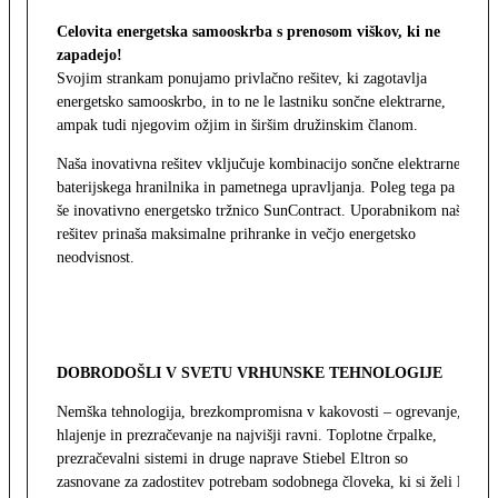
Celovita energetska samooskrba s prenosom viškov, ki ne
zapadejo!
Svojim strankam ponujamo privlačno rešitev, ki zagotavlja
energetsko samooskrbo, in to ne le lastniku sončne elektrarne,
ampak tudi njegovim ožjim in širšim družinskim članom.
Naša inovativna rešitev vključuje kombinacijo sončne elektrarne,
baterijskega hranilnika in pametnega upravljanja. Poleg tega pa
še inovativno energetsko tržnico SunContract. Uporabnikom naša
rešitev prinaša maksimalne prihranke in večjo energetsko
neodvisnost.
DOBRODOŠLI V SVETU VRHUNSKE TEHNOLOGIJE
Nemška tehnologija, brezkompromisna v kakovosti – ogrevanje,
hlajenje in prezračevanje na najvišji ravni. Toplotne črpalke,
prezračevalni sistemi in druge naprave Stiebel Eltron so
zasnovane za zadostitev potrebam sodobnega človeka, ki si želi le