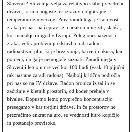
Slovenci? Slovenija velja za relativno slabo prevetreno
državo, ki ima pogoste ter izrazito dolgotrajne
temperaturne inverzije. Prav zaradi tega je kakovost
zraka pri nas, pa čeprav se marsikomu ne zdi, slabša,
kot marsikje drugod v Evropi. Poleg onesnaženosti
zraka, velik problem predstavlja tudi radon –
radioaktivni plin, ki je brez vonja, barve in okusa, kar
pomeni, da ga je nemogoče zaznati. Zaradi njega v
Sloveniji letno umre več kot 100 ljudi (vsak 10 pljučni
rak nastane zaradi radona). Najbolj kritična področja
pri nas so na JV države. Radon pronica iz tal in se
zadržuje v kletnih prostorih, od koder prehaja v
bivalne. Dopustno letno povprečno koncentracijo
presegamo v kar tretjini države. In če prostorov ne
prezračimo enkrat na uro, se vrednosti hitro kopičijo
in postanejo previsoke.