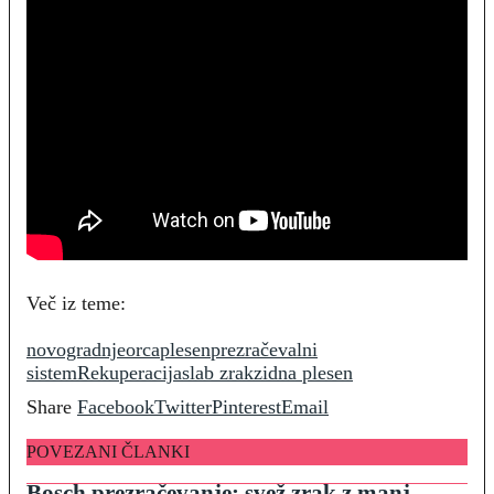
Več iz teme:
novogradnje
orca
plesen
prezračevalni
sistem
Rekuperacija
slab zrak
zidna plesen
Share
Facebook
Twitter
Pinterest
Email
POVEZANI ČLANKI
Bosch prezračevanje: svež zrak z manj