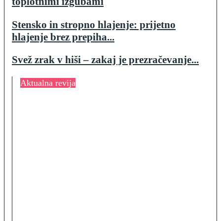
toplotnimi izgubami
Stensko in stropno hlajenje: prijetno
hlajenje brez prepiha...
Svež zrak v hiši – zakaj je prezračevanje...
Aktualna revija