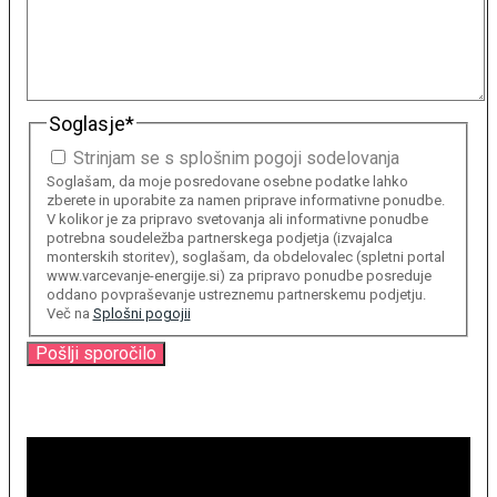
Soglasje
*
Strinjam se s splošnim pogoji sodelovanja
Soglašam, da moje posredovane osebne podatke lahko
zberete in uporabite za namen priprave informativne ponudbe.
V kolikor je za pripravo svetovanja ali informativne ponudbe
potrebna soudeležba partnerskega podjetja (izvajalca
monterskih storitev), soglašam, da obdelovalec (spletni portal
www.varcevanje-energije.si) za pripravo ponudbe posreduje
oddano povpraševanje ustreznemu partnerskemu podjetju.
Več na
Splošni pogojii