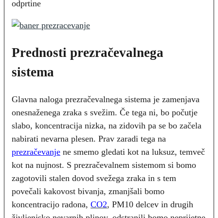
Prednosti prezračevalnega
sistema
Glavna naloga prezračevalnega sistema je zamenjava
onesnaženega zraka s svežim. Če tega ni, bo počutje
slabo, koncentracija nizka, na zidovih pa se bo začela
nabirati nevarna plesen. Prav zaradi tega na
prezračevanje
ne smemo gledati kot na luksuz, temveč
kot na nujnost. S prezračevalnem sistemom si bomo
zagotovili stalen dovod svežega zraka in s tem
povečali kakovost bivanja, zmanjšali bomo
koncentracijo radona,
CO2
, PM10 delcev in drugih
življenjsko nevarnih plinov, odstranili bomo neprijetne