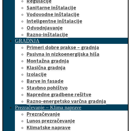
Regulacije
Sanitarne inštalacije
Vodovodne inštalacije
Inteligentne inštalacije
Odvodnjavanje
Razno-inštalacije
GRADNJA
Primeri dobre prakse – gradnja
Pasivna in nizkoenergijska hiša
Montažna gradnja
Klasična gradnja
Izolacije
Barve in fasade
Stavbno pohištvo
Napredne gradbene rešitve
Razno-energetsko varčna gradnja
Prezračevanje – Klima naprave
Prezračevanje
Lunos prezračevanje
Klimatske naprave