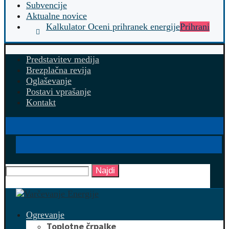
Subvencije
Aktualne novice
Kalkulator Oceni prihranek energije
Prihrani
Predstavitev medija
Brezplačna revija
Oglaševanje
Postavi vprašanje
Kontakt
Najdi
Ogrevanje
Toplotne črpalke