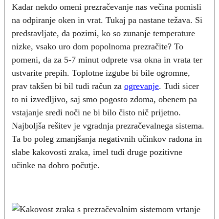
Kadar nekdo omeni prezračevanje nas večina pomisli
na odpiranje oken in vrat. Tukaj pa nastane težava. Si
predstavljate, da pozimi, ko so zunanje temperature
nizke, vsako uro dom popolnoma prezračite? To
pomeni, da za 5-7 minut odprete vsa okna in vrata ter
ustvarite prepih. Toplotne izgube bi bile ogromne,
prav takšen bi bil tudi račun za
ogrevanje
. Tudi sicer
to ni izvedljivo, saj smo pogosto zdoma, obenem pa
vstajanje sredi noči ne bi bilo čisto nič prijetno.
Najboljša rešitev je vgradnja prezračevalnega sistema.
Ta bo poleg zmanjšanja negativnih učinkov radona in
slabe kakovosti zraka, imel tudi druge pozitivne
učinke na dobro počutje.