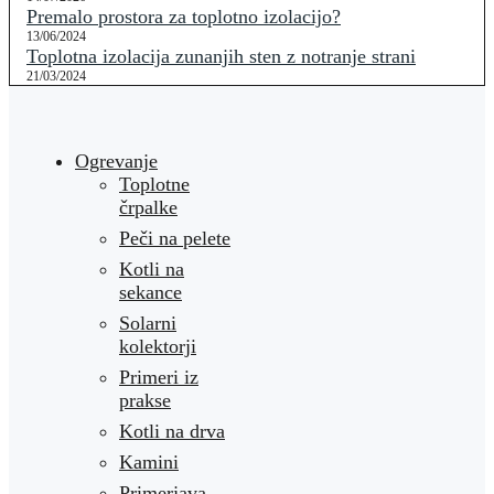
Premalo prostora za toplotno izolacijo?
13/06/2024
Toplotna izolacija zunanjih sten z notranje strani
21/03/2024
Ogrevanje
Toplotne
črpalke
Peči na pelete
Kotli na
sekance
Solarni
kolektorji
Primeri iz
prakse
Kotli na drva
Kamini
Primerjava