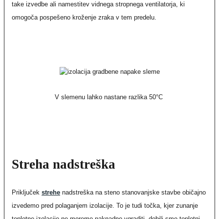
take izvedbe ali namestitev vidnega stropnega ventilatorja, ki
omogoča pospešeno kroženje zraka v tem predelu.
V slemenu lahko nastane razlika 50°C
Streha nadstreška
Priključek
strehe
nadstreška na steno stanovanjske stavbe običajno
izvedemo pred polaganjem izolacije. To je tudi točka, kjer zunanje
toplotne izolacije ne moremo naknadno vgraditi, dobili smo toplotni