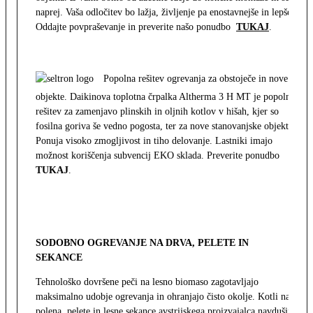
naprej. Vaša odločitev bo lažja, življenje pa enostavnejše in lepše.
Oddajte povpraševanje in preverite našo ponudbo
TUKAJ
.
Popolna rešitev ogrevanja za obstoječe in nove
objekte. Daikinova toplotna črpalka Altherma 3 H MT je popolna
rešitev za zamenjavo plinskih in oljnih kotlov v hišah, kjer so
fosilna goriva še vedno pogosta, ter za nove stanovanjske objekte.
Ponuja visoko zmogljivost in tiho delovanje. Lastniki imajo
možnost koriščenja subvencij EKO sklada. Preverite ponudbo
TUKAJ
.
SODOBNO OGREVANJE NA DRVA, PELETE IN
SEKANCE
Tehnološko dovršene peči na lesno biomaso zagotavljajo
maksimalno udobje ogrevanja in ohranjajo čisto okolje. Kotli na
polena, pelete in lesne sekance avstrijskega proizvajalca navdušijo