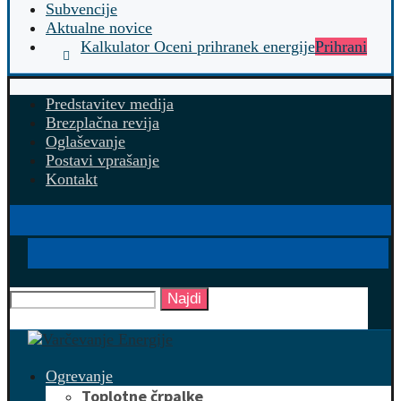
Subvencije
Aktualne novice
Kalkulator Oceni prihranek energije
Prihrani
Predstavitev medija
Brezplačna revija
Oglaševanje
Postavi vprašanje
Kontakt
Najdi
Ogrevanje
Toplotne črpalke