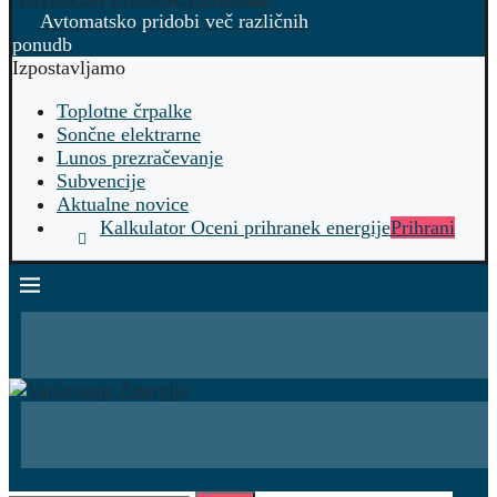
Avtomatsko pridobi več različnih
ponudb
Izpostavljamo
Toplotne črpalke
Sončne elektrarne
Lunos prezračevanje
Subvencije
Aktualne novice
Kalkulator Oceni prihranek energije
Prihrani