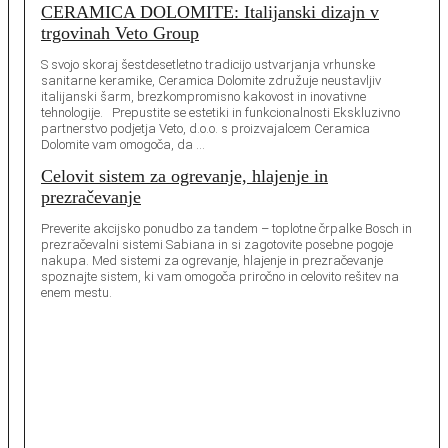
CERAMICA DOLOMITE: Italijanski dizajn v
trgovinah Veto Group
S svojo skoraj šestdesetletno tradicijo ustvarjanja vrhunske
sanitarne keramike, Ceramica Dolomite združuje neustavljiv
italijanski šarm, brezkompromisno kakovost in inovativne
tehnologije. Prepustite se estetiki in funkcionalnosti Ekskluzivno
partnerstvo podjetja Veto, d.o.o. s proizvajalcem Ceramica
Dolomite vam omogoča, da …
Celovit sistem za ogrevanje, hlajenje in
prezračevanje
Preverite akcijsko ponudbo za tandem – toplotne črpalke Bosch in
prezračevalni sistemi Sabiana in si zagotovite posebne pogoje
nakupa. Med sistemi za ogrevanje, hlajenje in prezračevanje
spoznajte sistem, ki vam omogoča priročno in celovito rešitev na
enem mestu.