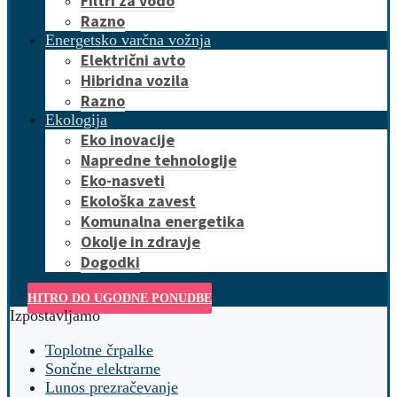
Filtri za vodo
Razno
Energetsko varčna vožnja
Električni avto
Hibridna vozila
Razno
Ekologija
Eko inovacije
Napredne tehnologije
Eko-nasveti
Ekološka zavest
Komunalna energetika
Okolje in zdravje
Dogodki
HITRO DO UGODNE PONUDBE
Izpostavljamo
Toplotne črpalke
Sončne elektrarne
Lunos prezračevanje