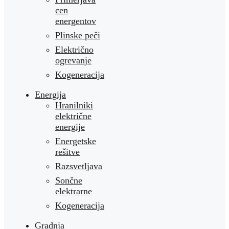
cen
energentov
Plinske peči
Električno
ogrevanje
Kogeneracija
Energija
Hranilniki
električne
energije
Energetske
rešitve
Razsvetljava
Sončne
elektrarne
Kogeneracija
Gradnja