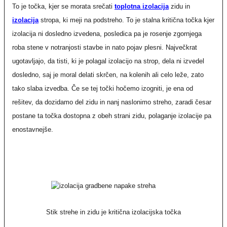
To je točka, kjer se morata srečati
toplotna izolacija
zidu in
izolacija
stropa, ki meji na podstreho. To je stalna kritična točka kjer
izolacija ni dosledno izvedena, posledica pa je rosenje zgornjega
roba stene v notranjosti stavbe in nato pojav plesni. Največkrat
ugotavljajo, da tisti, ki je polagal izolacijo na strop, dela ni izvedel
dosledno, saj je moral delati skrčen, na kolenih ali celo leže, zato
tako slaba izvedba. Če se tej točki hočemo izogniti, je ena od
rešitev, da dozidamo del zidu in nanj naslonimo streho, zaradi česar
postane ta točka dostopna z obeh strani zidu, polaganje izolacije pa
enostavnejše.
Stik strehe in zidu je kritična izolacijska točka