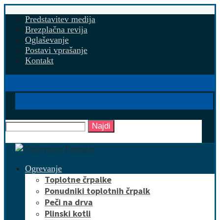
Predstavitev medija
Brezplačna revija
Oglaševanje
Postavi vprašanje
Kontakt
Najdi
Ogrevanje
Toplotne črpalke
Ponudniki toplotnih črpalk
Peči na drva
Plinski kotli