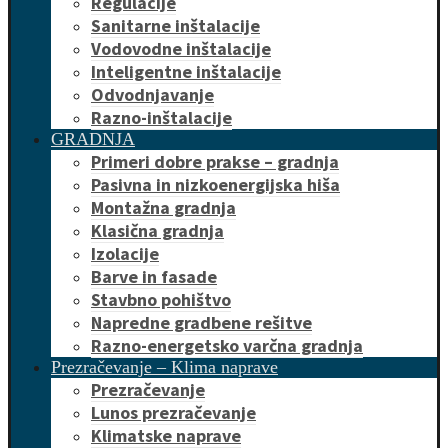
Regulacije
Sanitarne inštalacije
Vodovodne inštalacije
Inteligentne inštalacije
Odvodnjavanje
Razno-inštalacije
GRADNJA
Primeri dobre prakse – gradnja
Pasivna in nizkoenergijska hiša
Montažna gradnja
Klasična gradnja
Izolacije
Barve in fasade
Stavbno pohištvo
Napredne gradbene rešitve
Razno-energetsko varčna gradnja
Prezračevanje – Klima naprave
Prezračevanje
Lunos prezračevanje
Klimatske naprave