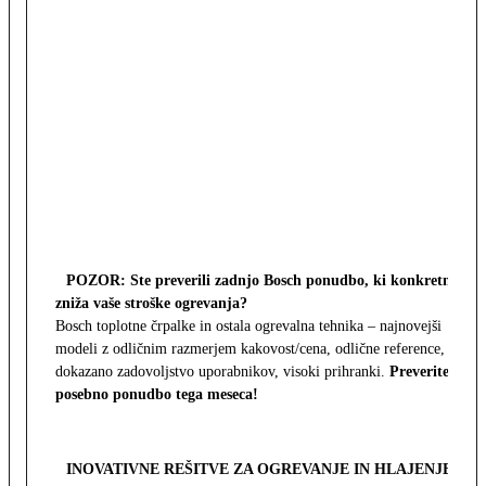
POZOR: Ste preverili zadnjo Bosch ponudbo, ki konkretno
zniža vaše stroške ogrevanja?
Bosch toplotne črpalke in ostala ogrevalna tehnika – najnovejši
modeli z odličnim razmerjem kakovost/cena, odlične reference,
dokazano zadovoljstvo uporabnikov, visoki prihranki.
Preverite
posebno ponudbo tega meseca!
INOVATIVNE REŠITVE ZA OGREVANJE IN HLAJENJE