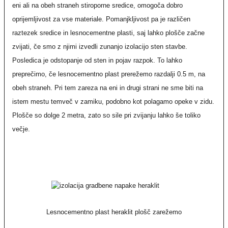
eni ali na obeh straneh stiroporne sredice, omogoča dobro
oprijemljivost za vse materiale. Pomanjkljivost pa je različen
raztezek sredice in lesnocementne plasti, saj lahko plošče začne
zvijati, če smo z njimi izvedli zunanjo izolacijo sten stavbe.
Posledica je odstopanje od sten in pojav razpok. To lahko
preprečimo, če lesnocementno plast prerežemo razdalji 0.5 m, na
obeh straneh. Pri tem zareza na eni in drugi strani ne sme biti na
istem mestu temveč v zamiku, podobno kot polagamo opeke v zidu.
Plošče so dolge 2 metra, zato so sile pri zvijanju lahko še toliko
večje.
Lesnocementno plast heraklit plošč zarežemo