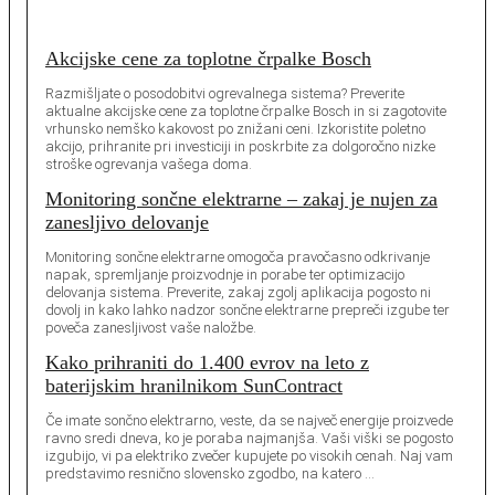
Akcijske cene za toplotne črpalke Bosch
Razmišljate o posodobitvi ogrevalnega sistema? Preverite
aktualne akcijske cene za toplotne črpalke Bosch in si zagotovite
vrhunsko nemško kakovost po znižani ceni. Izkoristite poletno
akcijo, prihranite pri investiciji in poskrbite za dolgoročno nizke
stroške ogrevanja vašega doma.
Monitoring sončne elektrarne – zakaj je nujen za
zanesljivo delovanje
Monitoring sončne elektrarne omogoča pravočasno odkrivanje
napak, spremljanje proizvodnje in porabe ter optimizacijo
delovanja sistema. Preverite, zakaj zgolj aplikacija pogosto ni
dovolj in kako lahko nadzor sončne elektrarne prepreči izgube ter
poveča zanesljivost vaše naložbe.
Kako prihraniti do 1.400 evrov na leto z
baterijskim hranilnikom SunContract
Če imate sončno elektrarno, veste, da se največ energije proizvede
ravno sredi dneva, ko je poraba najmanjša. Vaši viški se pogosto
izgubijo, vi pa elektriko zvečer kupujete po visokih cenah. Naj vam
predstavimo resnično slovensko zgodbo, na katero …