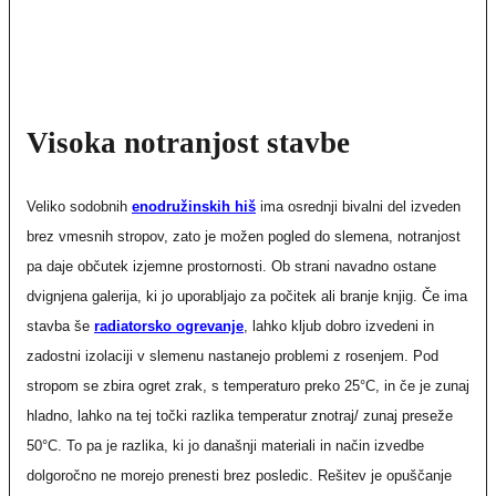
Visoka notranjost stavbe
Veliko sodobnih
enodružinskih hiš
ima osrednji bivalni del izveden
brez vmesnih stropov, zato je možen pogled do slemena, notranjost
pa daje občutek izjemne prostornosti. Ob strani navadno ostane
dvignjena galerija, ki jo uporabljajo za počitek ali branje knjig. Če ima
stavba še
radiatorsko ogrevanje
, lahko kljub dobro izvedeni in
zadostni izolaciji v slemenu nastanejo problemi z rosenjem. Pod
stropom se zbira ogret zrak, s temperaturo preko 25°C, in če je zunaj
hladno, lahko na tej točki razlika temperatur znotraj/ zunaj preseže
50°C. To pa je razlika, ki jo današnji materiali in način izvedbe
dolgoročno ne morejo prenesti brez posledic. Rešitev je opuščanje