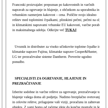
Francoski proizvajalec prepoznan po kakovostnih in varčnih
napravah za ogrevanje in hlajenje, z občutkom za uporabnika in z
vrhunskim razmerjem kakovost – cena. Poiščite svojo idealno
rešitev med toplotnimi črpalkami, plinskimi pečmi, pečmi na olje
in klimatskimi napravami vrhunske EU kakovosti, varčne porabe
in maksimalnega udobja. Odkrijte več
TUKAJ
.
Uvoznik in distributer za visoko učinkovite toplotne črpalke in
klimatske naprave Fujitsu, klimatske naprave Cooper&Hunter,
LG ter prezračevalne sisteme Dantherm. Preverite ugodno
ponudbo.
SPECIALISTI ZA OGREVANJE, HLAJENJE IN
PREZRAČEVANJE
Izberite sodobne in varčne rešitve za ogrevanje, prezračevanje ter
hlajenje vašega doma ali podjetja. Nudimo brezplačno svetovanje
in celovite rešitve, prilagojene vaši viziji, proračunu in zahtevam
objekta. Z vami bomo od začetne ideje do končne montaže in še