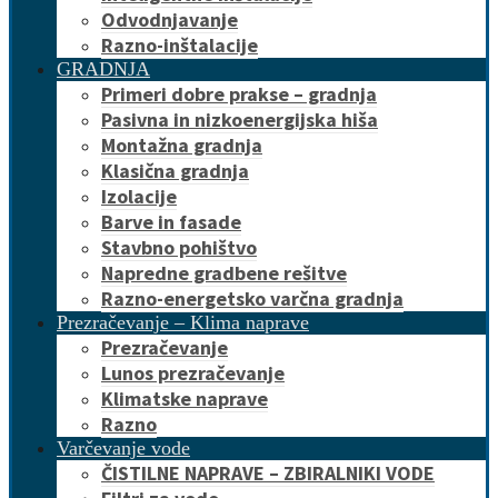
Odvodnjavanje
Razno-inštalacije
GRADNJA
Primeri dobre prakse – gradnja
Pasivna in nizkoenergijska hiša
Montažna gradnja
Klasična gradnja
Izolacije
Barve in fasade
Stavbno pohištvo
Napredne gradbene rešitve
Razno-energetsko varčna gradnja
Prezračevanje – Klima naprave
Prezračevanje
Lunos prezračevanje
Klimatske naprave
Razno
Varčevanje vode
ČISTILNE NAPRAVE – ZBIRALNIKI VODE