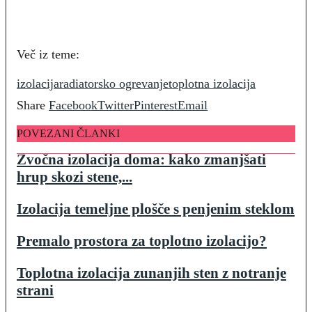
Več iz teme:
izolacija
radiatorsko ogrevanje
toplotna izolacija
Share
Facebook
Twitter
Pinterest
Email
POVEZANI ČLANKI
Zvočna izolacija doma: kako zmanjšati
hrup skozi stene,...
Izolacija temeljne plošče s penjenim steklom
Premalo prostora za toplotno izolacijo?
Toplotna izolacija zunanjih sten z notranje
strani