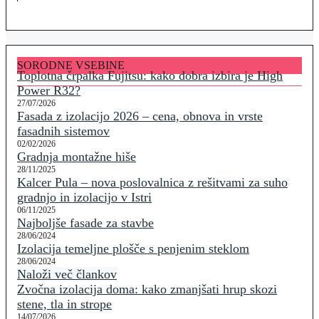
SORODNE VSEBINE
Toplotna črpalka Fujitsu: kako dobra izbira je High
Power R32?
27/07/2026
Fasada z izolacijo 2026 – cena, obnova in vrste
fasadnih sistemov
02/02/2026
Gradnja montažne hiše
28/11/2025
Kalcer Pula – nova poslovalnica z rešitvami za suho
gradnjo in izolacijo v Istri
06/11/2025
Najboljše fasade za stavbe
28/06/2024
Izolacija temeljne plošče s penjenim steklom
28/06/2024
Naloži več člankov
Zvočna izolacija doma: kako zmanjšati hrup skozi
stene, tla in strope
14/07/2026