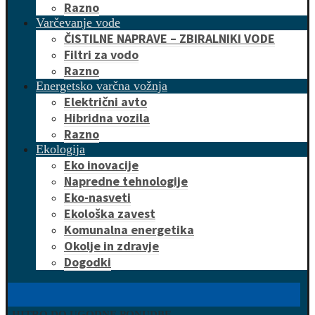
Razno
Varčevanje vode
ČISTILNE NAPRAVE – ZBIRALNIKI VODE
Filtri za vodo
Razno
Energetsko varčna vožnja
Električni avto
Hibridna vozila
Razno
Ekologija
Eko inovacije
Napredne tehnologije
Eko-nasveti
Ekološka zavest
Komunalna energetika
Okolje in zdravje
Dogodki
HITRO DO UGODNE PONUDBE