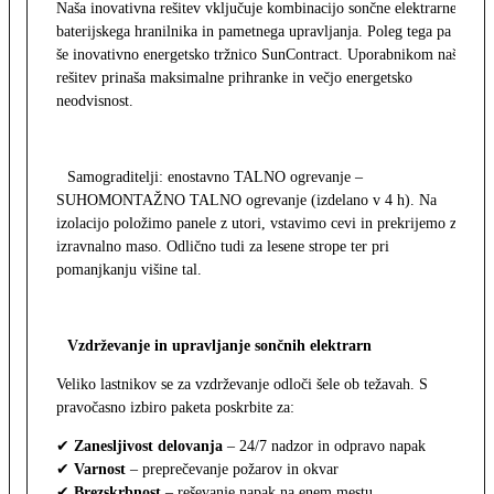
Naša inovativna rešitev vključuje kombinacijo sončne elektrarne,
baterijskega hranilnika in pametnega upravljanja. Poleg tega pa
še inovativno energetsko tržnico SunContract. Uporabnikom naša
rešitev prinaša maksimalne prihranke in večjo energetsko
neodvisnost.
Samograditelji: enostavno TALNO ogrevanje –
SUHOMONTAŽNO TALNO ogrevanje (izdelano v 4 h). Na
izolacijo položimo panele z utori, vstavimo cevi in prekrijemo z
izravnalno maso. Odlično tudi za lesene strope ter pri
pomanjkanju višine tal.
Vzdrževanje in upravljanje sončnih elektrarn
Veliko lastnikov se za vzdrževanje odloči šele ob težavah. S
pravočasno izbiro paketa poskrbite za:
✔
Zanesljivost delovanja
– 24/7 nadzor in odpravo napak
✔
Varnost
– preprečevanje požarov in okvar
✔
Brezskrbnost
– reševanje napak na enem mestu