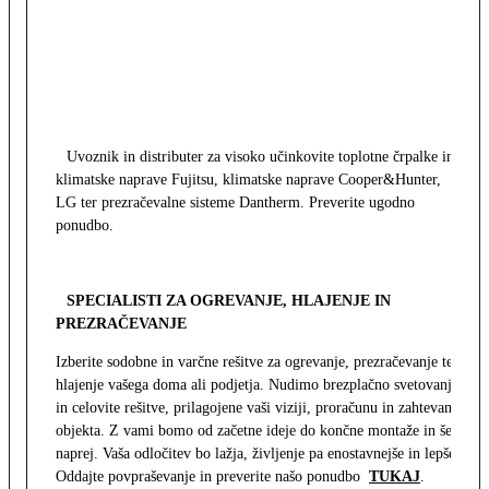
Uvoznik in distributer za visoko učinkovite toplotne črpalke in
klimatske naprave Fujitsu, klimatske naprave Cooper&Hunter,
LG ter prezračevalne sisteme Dantherm. Preverite ugodno
ponudbo.
SPECIALISTI ZA OGREVANJE, HLAJENJE IN
PREZRAČEVANJE
Izberite sodobne in varčne rešitve za ogrevanje, prezračevanje ter
hlajenje vašega doma ali podjetja. Nudimo brezplačno svetovanje
in celovite rešitve, prilagojene vaši viziji, proračunu in zahtevam
objekta. Z vami bomo od začetne ideje do končne montaže in še
naprej. Vaša odločitev bo lažja, življenje pa enostavnejše in lepše.
Oddajte povpraševanje in preverite našo ponudbo
TUKAJ
.