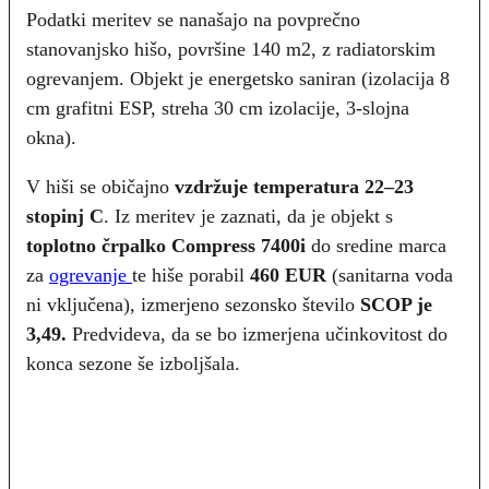
Podatki meritev se nanašajo na povprečno
stanovanjsko hišo, površine 140 m2, z radiatorskim
ogrevanjem. Objekt je energetsko saniran (izolacija 8
cm grafitni ESP, streha 30 cm izolacije, 3-slojna
okna).
V hiši se običajno
vzdržuje temperatura 22–23
stopinj C
. Iz meritev je zaznati, da je objekt s
toplotno črpalko Compress 7400i
do sredine marca
za
ogrevanje
te hiše porabil
460 EUR
(sanitarna voda
ni vključena), izmerjeno sezonsko število
SCOP je
3,49.
Predvideva, da se bo izmerjena učinkovitost do
konca sezone še izboljšala.