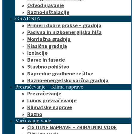
Odvodnjavanje
Razno-inštalacije
GRADNJA
Primeri dobre prakse – gradnja
Pasivna in nizkoenergijska hiša
Montažna gradnja
Klasična gradnja
Izolacije
Barve in fasade
Stavbno pohištvo
Napredne gradbene rešitve
Razno-energetsko varčna gradnja
Prezračevanje – Klima naprave
Prezračevanje
Lunos prezračevanje
Klimatske naprave
Razno
Varčevanje vode
ČISTILNE NAPRAVE – ZBIRALNIKI VODE