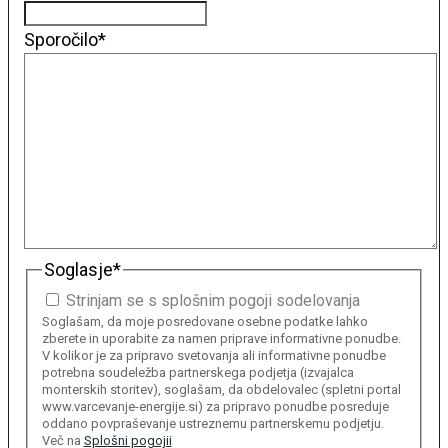
Sporočilo
*
Soglasje
*
Strinjam se s splošnim pogoji sodelovanja
Soglašam, da moje posredovane osebne podatke lahko
zberete in uporabite za namen priprave informativne ponudbe.
V kolikor je za pripravo svetovanja ali informativne ponudbe
potrebna soudeležba partnerskega podjetja (izvajalca
monterskih storitev), soglašam, da obdelovalec (spletni portal
www.varcevanje-energije.si) za pripravo ponudbe posreduje
oddano povpraševanje ustreznemu partnerskemu podjetju.
Več na
Splošni pogojii