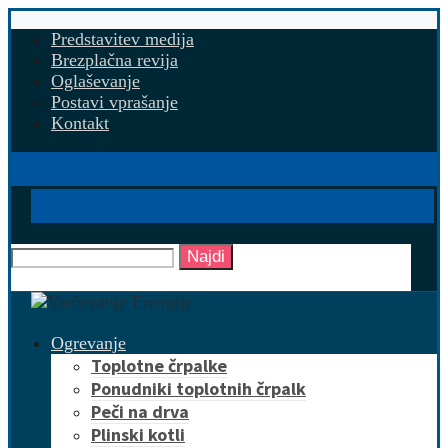
Predstavitev medija
Brezplačna revija
Oglaševanje
Postavi vprašanje
Kontakt
Najdi
Ogrevanje
Toplotne črpalke
Ponudniki toplotnih črpalk
Peči na drva
Plinski kotli