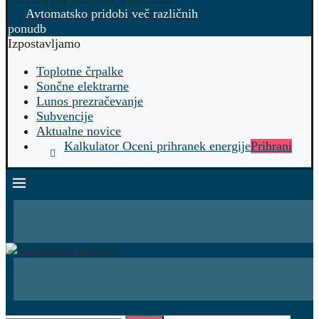
Avtomatsko pridobi več različnih
ponudb
Izpostavljamo
Toplotne črpalke
Sončne elektrarne
Lunos prezračevanje
Subvencije
Aktualne novice
Kalkulator Oceni prihranek energije
Prihrani