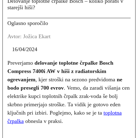
Delovanje toplotne črpalke Bosch – koliko porabi v
starejši hiši?
Oglasno sporočilo
Avtor: Jožica Ekart
16/04/2024
Preverjamo
delovanje toplotne črpalke Bosch
Compress 7400i AW v hiši z radiatorskim
ogrevanjem
, kjer stroški na sezono predvidoma
ne
bodo presegli 700 evrov
. Vemo, da zaradi višanja cen
elektrike kupci toplotnih črpalk zrak-voda še bolj
skrbno primerjajo stroške. Ta vidik je gotovo eden
ključnih pri izbiri. Poglejmo, kako se je ta
toplotna
črpalk
a
obnesla v praksi.