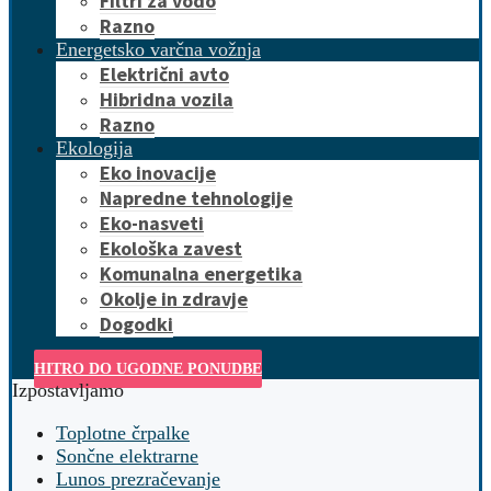
Filtri za vodo
Razno
Energetsko varčna vožnja
Električni avto
Hibridna vozila
Razno
Ekologija
Eko inovacije
Napredne tehnologije
Eko-nasveti
Ekološka zavest
Komunalna energetika
Okolje in zdravje
Dogodki
HITRO DO UGODNE PONUDBE
Izpostavljamo
Toplotne črpalke
Sončne elektrarne
Lunos prezračevanje