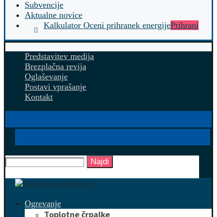
Subvencije
Aktualne novice
Kalkulator Oceni prihranek energije
Prihrani
Predstavitev medija
Brezplačna revija
Oglaševanje
Postavi vprašanje
Kontakt
Najdi
Ogrevanje
Toplotne črpalke