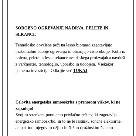
SODOBNO OGREVANJE NA DRVA, PELETE IN
SEKANCE
Tehnološko dovršene peči na lesno biomaso zagotavljajo
maksimalno udobje ogrevanja in ohranjajo čisto okolje. Kotli na
polena, pelete in lesne sekance avstrijskega proizvajalca navdušijo
z varčnostjo, tehnologijo, uporabo in udobjem. Vsekakor
pametna investicija. Odkrijte več
TUKAJ
.
Celovita energetska samooskrba s prenosom viškov, ki ne
zapadejo!
Svojim strankam ponujamo privlačno rešitev, ki zagotavlja
energetsko samooskrbo, in to ne le lastniku sončne elektrarne,
ampak tudi njegovim ožjim in širšim družinskim članom.