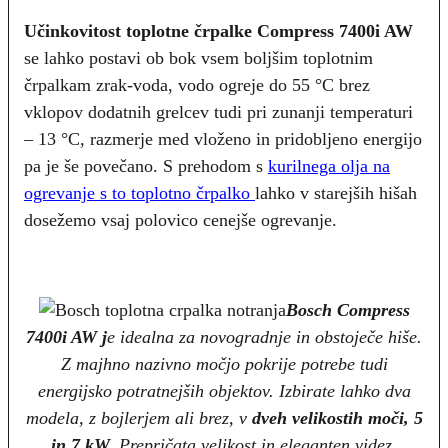
Učinkovitost toplotne črpalke Compress 7400i AW
se lahko postavi ob bok vsem boljšim toplotnim
črpalkam zrak-voda, vodo ogreje do 55 °C brez
vklopov dodatnih grelcev tudi pri zunanji temperaturi
– 13 °C, razmerje med vloženo in pridobljeno energijo
pa je še povečano. S prehodom s
kurilnega olja na
ogrevanje s to toplotno črpalko
lahko v starejših hišah
dosežemo vsaj polovico cenejše ogrevanje.
Bosch Compress
7400i AW j
e idealna za novogradnje in obstoječe hiše.
Z majhno nazivno močjo pokrije potrebe tudi
energijsko potratnejših objektov. Izbirate lahko dva
modela, z bojlerjem ali brez, v
dveh velikostih moči, 5
in 7 kW.
Prepričata velikost in eleganten videz.