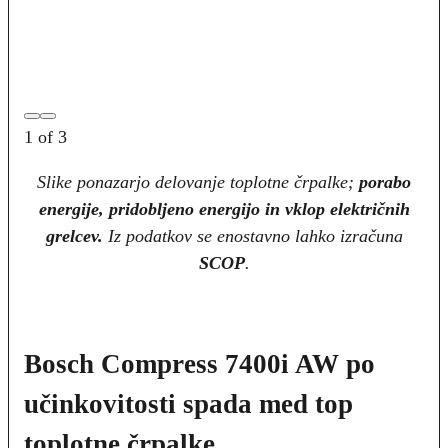
1
of
3
Slike ponazarjo delovanje toplotne črpalke;
porabo
energije, pridobljeno energijo in vklop električnih
grelcev.
Iz podatkov se enostavno lahko izračuna
SCOP
.
Bosch Compress 7400i AW po
učinkovitosti spada med top
toplotne črpalke