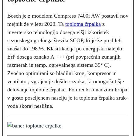
Bosch je z modelom Compress 7400i AW postavil nov
mejnik že v letu 2020. Ta
toplotna črpalk
a
z
invertersko tehnologijo dosega višji izkoristek
sezonskega grelnega števila SCOP, ki je že pred leti
znašal do 198 %. Klasifikacija po energijski nalepki
ErP dosega oznako A +++ (pri povprečnih zunanjih
razmerah in temp. ogrevalnega sistema 35° C).
Zvočno optimirani so hladilni krog, kompresor in
ventilator, vgrajen je dušilec zvoka, ki omogoča tišje
delovanje toplotne črpalke. Po uredbi o nadzoru hrupa
v gosto poseljenem naselju je ta toplotna črpalka zrak-
voda skoraj neslišna.