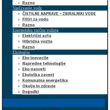
Razno
Varčevanje vode
ČISTILNE NAPRAVE – ZBIRALNIKI VODE
Filtri za vodo
Razno
Energetsko varčna vožnja
Električni avto
Hibridna vozila
Razno
Ekologija
Eko inovacije
Napredne tehnologije
Eko-nasveti
Ekološka zavest
Komunalna energetika
Okolje in zdravje
Dogodki
HITRO DO UGODNE PONUDBE