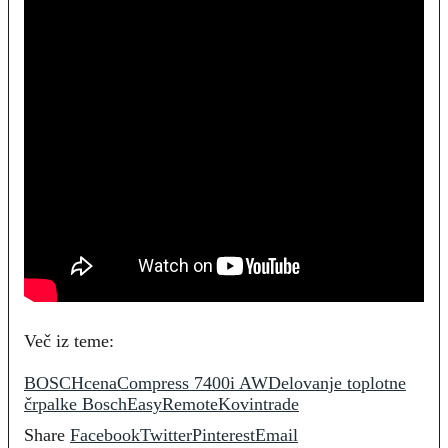
Več iz teme:
BOSCH
cena
Compress 7400i AW
Delovanje toplotne
črpalke Bosch
EasyRemote
Kovintrade
Share
Facebook
Twitter
Pinterest
Email