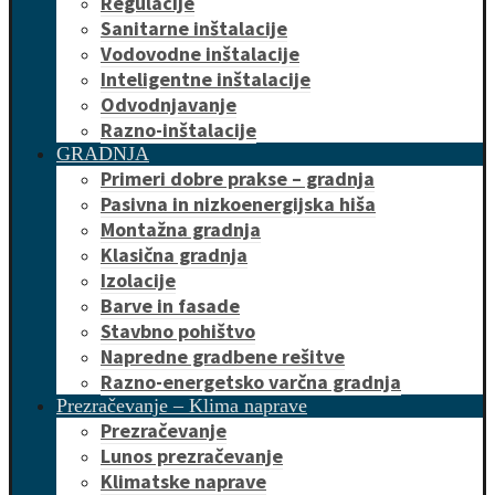
Regulacije
Sanitarne inštalacije
Vodovodne inštalacije
Inteligentne inštalacije
Odvodnjavanje
Razno-inštalacije
GRADNJA
Primeri dobre prakse – gradnja
Pasivna in nizkoenergijska hiša
Montažna gradnja
Klasična gradnja
Izolacije
Barve in fasade
Stavbno pohištvo
Napredne gradbene rešitve
Razno-energetsko varčna gradnja
Prezračevanje – Klima naprave
Prezračevanje
Lunos prezračevanje
Klimatske naprave