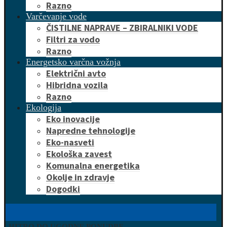
Razno
Varčevanje vode
ČISTILNE NAPRAVE – ZBIRALNIKI VODE
Filtri za vodo
Razno
Energetsko varčna vožnja
Električni avto
Hibridna vozila
Razno
Ekologija
Eko inovacije
Napredne tehnologije
Eko-nasveti
Ekološka zavest
Komunalna energetika
Okolje in zdravje
Dogodki
HITRO DO UGODNE PONUDBE