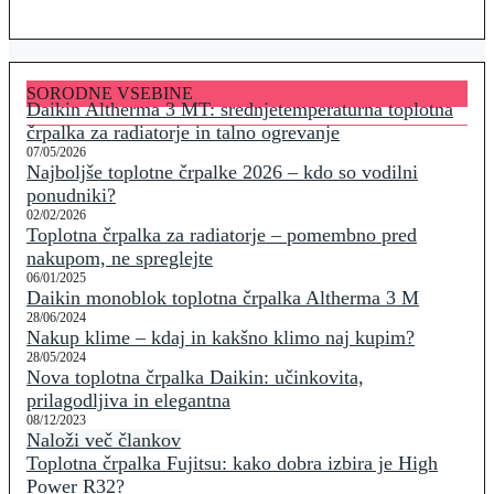
SORODNE VSEBINE
Daikin Altherma 3 MT: srednjetemperaturna toplotna
črpalka za radiatorje in talno ogrevanje
07/05/2026
Najboljše toplotne črpalke 2026 – kdo so vodilni
ponudniki?
02/02/2026
Toplotna črpalka za radiatorje – pomembno pred
nakupom, ne spreglejte
06/01/2025
Daikin monoblok toplotna črpalka Altherma 3 M
28/06/2024
Nakup klime – kdaj in kakšno klimo naj kupim?
28/05/2024
Nova toplotna črpalka Daikin: učinkovita,
prilagodljiva in elegantna
08/12/2023
Naloži več člankov
Toplotna črpalka Fujitsu: kako dobra izbira je High
Power R32?