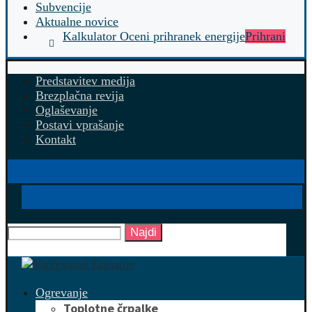
Subvencije
Aktualne novice
Kalkulator Oceni prihranek energije
Prihrani
Predstavitev medija
Brezplačna revija
Oglaševanje
Postavi vprašanje
Kontakt
Najdi
Ogrevanje
Toplotne črpalke