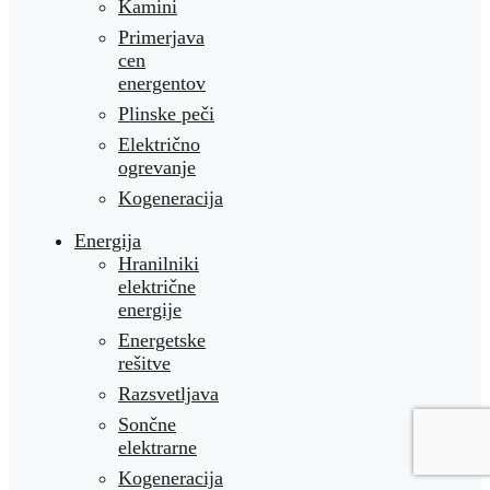
Kamini
Primerjava
cen
energentov
Plinske peči
Električno
ogrevanje
Kogeneracija
Energija
Hranilniki
električne
energije
Energetske
rešitve
Razsvetljava
Sončne
elektrarne
Kogeneracija