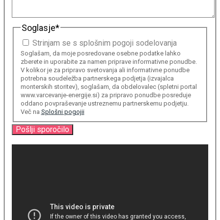
Soglasje
*
Strinjam se s splošnim pogoji sodelovanja
Soglašam, da moje posredovane osebne podatke lahko
zberete in uporabite za namen priprave informativne ponudbe.
V kolikor je za pripravo svetovanja ali informativne ponudbe
potrebna soudeležba partnerskega podjetja (izvajalca
monterskih storitev), soglašam, da obdelovalec (spletni portal
www.varcevanje-energije.si) za pripravo ponudbe posreduje
oddano povpraševanje ustreznemu partnerskemu podjetju.
Več na
Splošni pogojii