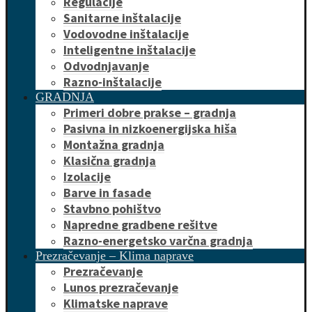
Regulacije
Sanitarne inštalacije
Vodovodne inštalacije
Inteligentne inštalacije
Odvodnjavanje
Razno-inštalacije
GRADNJA
Primeri dobre prakse – gradnja
Pasivna in nizkoenergijska hiša
Montažna gradnja
Klasična gradnja
Izolacije
Barve in fasade
Stavbno pohištvo
Napredne gradbene rešitve
Razno-energetsko varčna gradnja
Prezračevanje – Klima naprave
Prezračevanje
Lunos prezračevanje
Klimatske naprave