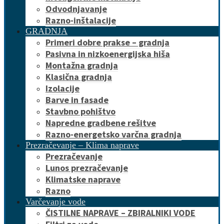
Odvodnjavanje
Razno-inštalacije
GRADNJA
Primeri dobre prakse – gradnja
Pasivna in nizkoenergijska hiša
Montažna gradnja
Klasična gradnja
Izolacije
Barve in fasade
Stavbno pohištvo
Napredne gradbene rešitve
Razno-energetsko varčna gradnja
Prezračevanje – Klima naprave
Prezračevanje
Lunos prezračevanje
Klimatske naprave
Razno
Varčevanje vode
ČISTILNE NAPRAVE – ZBIRALNIKI VODE