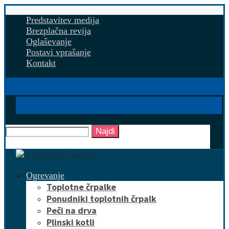
Predstavitev medija
Brezplačna revija
Oglaševanje
Postavi vprašanje
Kontakt
Najdi
Ogrevanje
Toplotne črpalke
Ponudniki toplotnih črpalk
Peči na drva
Plinski kotli