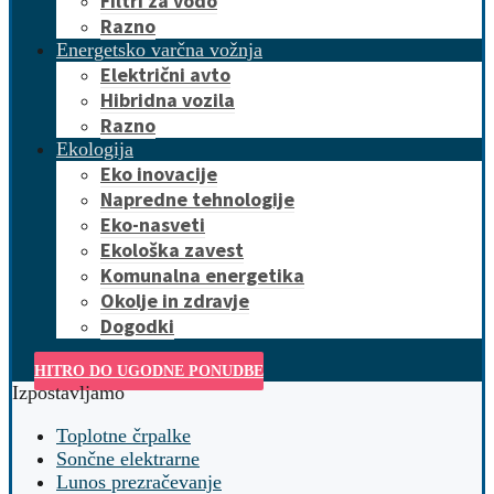
Filtri za vodo
Razno
Energetsko varčna vožnja
Električni avto
Hibridna vozila
Razno
Ekologija
Eko inovacije
Napredne tehnologije
Eko-nasveti
Ekološka zavest
Komunalna energetika
Okolje in zdravje
Dogodki
HITRO DO UGODNE PONUDBE
Izpostavljamo
Toplotne črpalke
Sončne elektrarne
Lunos prezračevanje