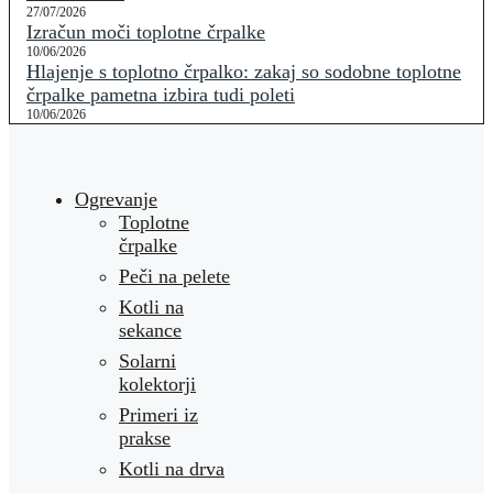
27/07/2026
Izračun moči toplotne črpalke
10/06/2026
Hlajenje s toplotno črpalko: zakaj so sodobne toplotne
črpalke pametna izbira tudi poleti
10/06/2026
Ogrevanje
Toplotne
črpalke
Peči na pelete
Kotli na
sekance
Solarni
kolektorji
Primeri iz
prakse
Kotli na drva