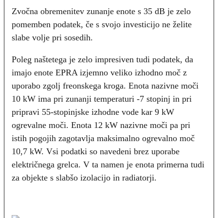
Zvočna obremenitev zunanje enote s 35 dB je zelo
pomemben podatek, če s svojo investicijo ne želite
slabe volje pri sosedih.
Poleg naštetega je zelo impresiven tudi podatek, da
imajo enote EPRA izjemno veliko izhodno moč z
uporabo zgolj freonskega kroga. Enota nazivne moči
10 kW ima pri zunanji temperaturi -7 stopinj in pri
pripravi 55-stopinjske izhodne vode kar 9 kW
ogrevalne moči. Enota 12 kW nazivne moči pa pri
istih pogojih zagotavlja maksimalno ogrevalno moč
10,7 kW. Vsi podatki so navedeni brez uporabe
električnega grelca. V ta namen je enota primerna tudi
za objekte s slabšo izolacijo in radiatorji.