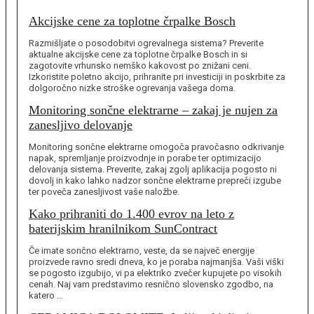
Akcijske cene za toplotne črpalke Bosch
Razmišljate o posodobitvi ogrevalnega sistema? Preverite
aktualne akcijske cene za toplotne črpalke Bosch in si
zagotovite vrhunsko nemško kakovost po znižani ceni.
Izkoristite poletno akcijo, prihranite pri investiciji in poskrbite za
dolgoročno nizke stroške ogrevanja vašega doma.
Monitoring sončne elektrarne – zakaj je nujen za
zanesljivo delovanje
Monitoring sončne elektrarne omogoča pravočasno odkrivanje
napak, spremljanje proizvodnje in porabe ter optimizacijo
delovanja sistema. Preverite, zakaj zgolj aplikacija pogosto ni
dovolj in kako lahko nadzor sončne elektrarne prepreči izgube
ter poveča zanesljivost vaše naložbe.
Kako prihraniti do 1.400 evrov na leto z
baterijskim hranilnikom SunContract
Če imate sončno elektrarno, veste, da se največ energije
proizvede ravno sredi dneva, ko je poraba najmanjša. Vaši viški
se pogosto izgubijo, vi pa elektriko zvečer kupujete po visokih
cenah. Naj vam predstavimo resnično slovensko zgodbo, na
katero …