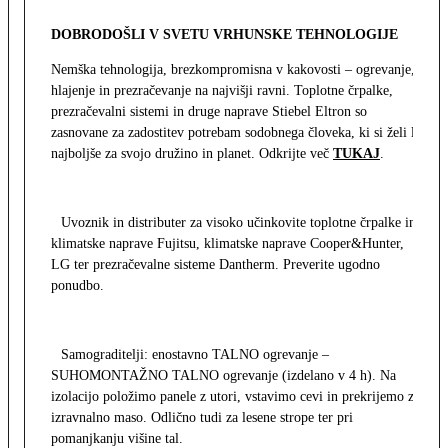
DOBRODOŠLI V SVETU VRHUNSKE TEHNOLOGIJE
Nemška tehnologija, brezkompromisna v kakovosti – ogrevanje,
hlajenje in prezračevanje na najvišji ravni. Toplotne črpalke,
prezračevalni sistemi in druge naprave Stiebel Eltron so
zasnovane za zadostitev potrebam sodobnega človeka, ki si želi le
najboljše za svojo družino in planet. Odkrijte več
TUKAJ
.
Uvoznik in distributer za visoko učinkovite toplotne črpalke in
klimatske naprave Fujitsu, klimatske naprave Cooper&Hunter,
LG ter prezračevalne sisteme Dantherm. Preverite ugodno
ponudbo.
Samograditelji: enostavno TALNO ogrevanje –
SUHOMONTAŽNO TALNO ogrevanje (izdelano v 4 h). Na
izolacijo položimo panele z utori, vstavimo cevi in prekrijemo z
izravnalno maso. Odlično tudi za lesene strope ter pri
pomanjkanju višine tal.