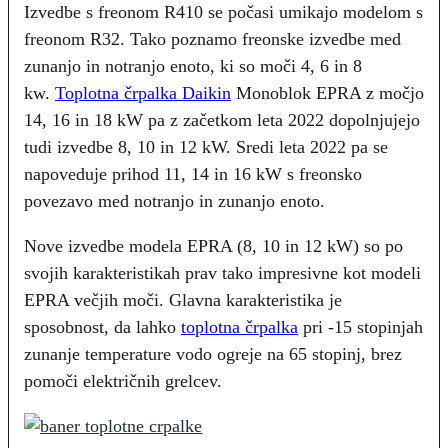
Izvedbe s freonom R410 se počasi umikajo modelom s
freonom R32. Tako poznamo freonske izvedbe med
zunanjo in notranjo enoto, ki so moči 4, 6 in 8
kw.
Toplotna črpalka Daikin
Monoblok EPRA z močjo
14, 16 in 18 kW pa z začetkom leta 2022 dopolnjujejo
tudi izvedbe 8, 10 in 12 kW. Sredi leta 2022 pa se
napoveduje prihod 11, 14 in 16 kW s freonsko
povezavo med notranjo in zunanjo enoto.
Nove izvedbe modela EPRA (8, 10 in 12 kW) so po
svojih karakteristikah prav tako impresivne kot modeli
EPRA večjih moči. Glavna karakteristika je
sposobnost, da lahko
toplotna črpalka
pri -15 stopinjah
zunanje temperature vodo ogreje na 65 stopinj, brez
pomoči električnih grelcev.