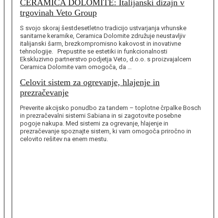
CERAMICA DOLOMITE: Italijanski dizajn v
trgovinah Veto Group
S svojo skoraj šestdesetletno tradicijo ustvarjanja vrhunske
sanitarne keramike, Ceramica Dolomite združuje neustavljiv
italijanski šarm, brezkompromisno kakovost in inovativne
tehnologije. Prepustite se estetiki in funkcionalnosti
Ekskluzivno partnerstvo podjetja Veto, d.o.o. s proizvajalcem
Ceramica Dolomite vam omogoča, da …
Celovit sistem za ogrevanje, hlajenje in
prezračevanje
Preverite akcijsko ponudbo za tandem – toplotne črpalke Bosch
in prezračevalni sistemi Sabiana in si zagotovite posebne
pogoje nakupa. Med sistemi za ogrevanje, hlajenje in
prezračevanje spoznajte sistem, ki vam omogoča priročno in
celovito rešitev na enem mestu.