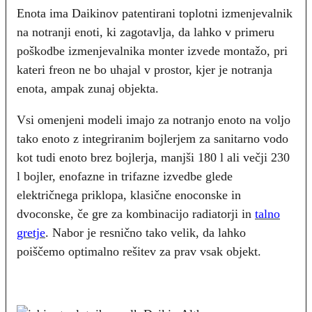
Enota ima Daikinov patentirani toplotni izmenjevalnik
na notranji enoti, ki zagotavlja, da lahko v primeru
poškodbe izmenjevalnika monter izvede montažo, pri
kateri freon ne bo uhajal v prostor, kjer je notranja
enota, ampak zunaj objekta.
Vsi omenjeni modeli imajo za notranjo enoto na voljo
tako enoto z integriranim bojlerjem za sanitarno vodo
kot tudi enoto brez bojlerja, manjši 180 l ali večji 230
l bojler, enofazne in trifazne izvedbe glede
električnega priklopa, klasične enoconske in
dvoconske, če gre za kombinacijo radiatorji in
talno
gretje
. Nabor je resnično tako velik, da lahko
poiščemo optimalno rešitev za prav vsak objekt.