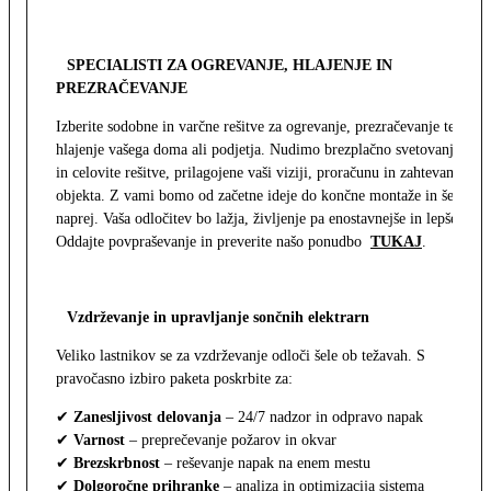
SPECIALISTI ZA OGREVANJE, HLAJENJE IN
PREZRAČEVANJE
Izberite sodobne in varčne rešitve za ogrevanje, prezračevanje ter
hlajenje vašega doma ali podjetja. Nudimo brezplačno svetovanje
in celovite rešitve, prilagojene vaši viziji, proračunu in zahtevam
objekta. Z vami bomo od začetne ideje do končne montaže in še
naprej. Vaša odločitev bo lažja, življenje pa enostavnejše in lepše.
Oddajte povpraševanje in preverite našo ponudbo
TUKAJ
.
Vzdrževanje in upravljanje sončnih elektrarn
Veliko lastnikov se za vzdrževanje odloči šele ob težavah. S
pravočasno izbiro paketa poskrbite za:
✔
Zanesljivost delovanja
– 24/7 nadzor in odpravo napak
✔
Varnost
– preprečevanje požarov in okvar
✔
Brezskrbnost
– reševanje napak na enem mestu
✔
Dolgoročne prihranke
– analiza in optimizacija sistema