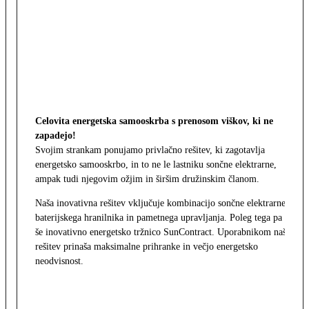
Celovita energetska samooskrba s prenosom viškov, ki ne
zapadejo!
Svojim strankam ponujamo privlačno rešitev, ki zagotavlja
energetsko samooskrbo, in to ne le lastniku sončne elektrarne,
ampak tudi njegovim ožjim in širšim družinskim članom.
Naša inovativna rešitev vključuje kombinacijo sončne elektrarne,
baterijskega hranilnika in pametnega upravljanja. Poleg tega pa
še inovativno energetsko tržnico SunContract. Uporabnikom naša
rešitev prinaša maksimalne prihranke in večjo energetsko
neodvisnost.