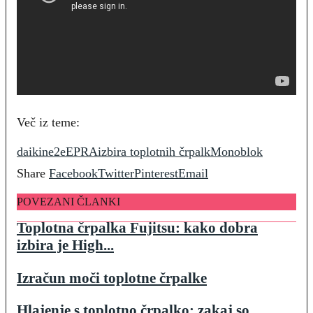
Več iz teme:
daikin
e2e
EPRA
izbira toplotnih črpalk
Monoblok
Share
Facebook
Twitter
Pinterest
Email
POVEZANI ČLANKI
Toplotna črpalka Fujitsu: kako dobra
izbira je High...
Izračun moči toplotne črpalke
Hlajenje s toplotno črpalko: zakaj so