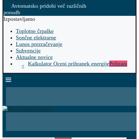
Avtomatsko pridobi več različnih
ponudb
Izpostavljamo
Toplotne črpalke
Sončne elektrarne
Lunos prezračevanje
Subvencije
Aktualne novice
Kalkulator Oceni prihranek energije
Prihrani