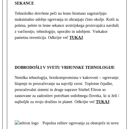
SEKANCE
Tehnološko dovršene peči na lesno biomaso zagotavljajo
maksimalno udobje ogrevanja in ohranjajo čisto okolje. Kotli na
polena, pelete in lesne sekance avstrijskega proizvajalca navdušijo
z varčnostjo, tehnologijo, uporabo in udobjem. Vsekakor
pametna investicija. Odkrijte več
TUKAJ
.
DOBRODOŠLI V SVETU VRHUNSKE TEHNOLOGIJE
Nemška tehnologija, brezkompromisna v kakovosti – ogrevanje,
hlajenje in prezračevanje na najvišji ravni. Toplotne črpalke,
prezračevalni sistemi in druge naprave Stiebel Eltron so
zasnovane za zadostitev potrebam sodobnega človeka, ki si želi le
najboljše za svojo družino in planet. Odkrijte več
TUKAJ
.
Popolna rešitev ogrevanja za obstoječe in nove