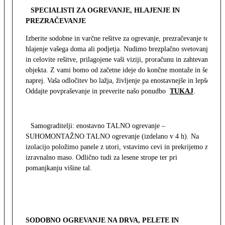
SPECIALISTI ZA OGREVANJE, HLAJENJE IN
PREZRAČEVANJE
Izberite sodobne in varčne rešitve za ogrevanje, prezračevanje ter
hlajenje vašega doma ali podjetja. Nudimo brezplačno svetovanje
in celovite rešitve, prilagojene vaši viziji, proračunu in zahtevam
objekta. Z vami bomo od začetne ideje do končne montaže in še
naprej. Vaša odločitev bo lažja, življenje pa enostavnejše in lepše.
Oddajte povpraševanje in preverite našo ponudbo
TUKAJ
.
Samograditelji: enostavno TALNO ogrevanje –
SUHOMONTAŽNO TALNO ogrevanje (izdelano v 4 h). Na
izolacijo položimo panele z utori, vstavimo cevi in prekrijemo z
izravnalno maso. Odlično tudi za lesene strope ter pri
pomanjkanju višine tal.
SODOBNO OGREVANJE NA DRVA, PELETE IN