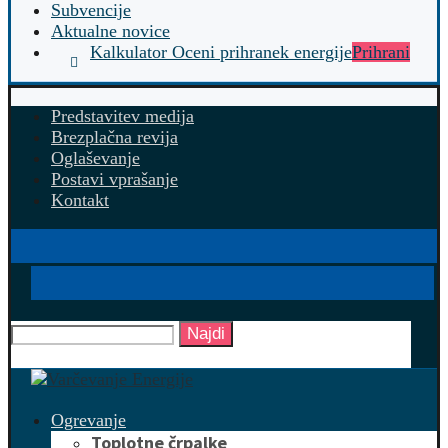
Subvencije
Aktualne novice
Kalkulator Oceni prihranek energije
Prihrani
Predstavitev medija
Brezplačna revija
Oglaševanje
Postavi vprašanje
Kontakt
Najdi
Ogrevanje
Toplotne črpalke