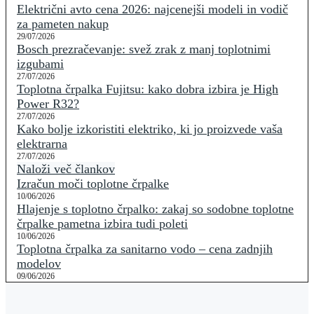
Električni avto cena 2026: najcenejši modeli in vodič
za pameten nakup
29/07/2026
Bosch prezračevanje: svež zrak z manj toplotnimi
izgubami
27/07/2026
Toplotna črpalka Fujitsu: kako dobra izbira je High
Power R32?
27/07/2026
Kako bolje izkoristiti elektriko, ki jo proizvede vaša
elektrarna
27/07/2026
Naloži več člankov
Izračun moči toplotne črpalke
10/06/2026
Hlajenje s toplotno črpalko: zakaj so sodobne toplotne
črpalke pametna izbira tudi poleti
10/06/2026
Toplotna črpalka za sanitarno vodo – cena zadnjih
modelov
09/06/2026