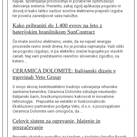
napak, spremljanje proizvodnje in porabe ter optimizacijo
delovanja sistema. Preverite, zakaj zgolj aplikacija pogosto ni
dovolj in kako lahko nadzor sončne elektrarne prepreči izgube
ter poveča zanesljivost vaše naložbe.
Kako prihraniti do 1.400 evrov na leto z
baterijskim hranilnikom SunContract
Če imate sončno elektrarno, veste, da se največ energije
proizvede ravno sredi dneva, ko je poraba najmanjša. Vaši viški
se pogosto izgubijo, vi pa elektriko zvečer kupujete po visokih
cenah. Naj vam predstavimo resnično slovensko zgodbo, na
katero …
CERAMICA DOLOMITE: Italijanski dizajn v
trgovinah Veto Group
S svojo skoraj šestdesetletno tradicijo ustvarjanja vrhunske
sanitarne keramike, Ceramica Dolomite združuje neustavljiv
italijanski šarm, brezkompromisno kakovost in inovativne
tehnologije. Prepustite se estetiki in funkcionalnosti
Ekskluzivno partnerstvo podjetja Veto, d.o.o. s proizvajalcem
Ceramica Dolomite vam omogoča, da …
Celovit sistem za ogrevanje, hlajenje in
prezračevanje
Preverite akcijsko ponudbo za tandem – toplotne črpalke Bosch