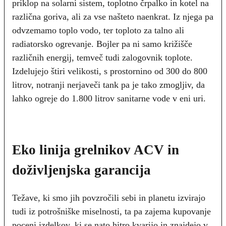
priklop na solarni sistem, toplotno črpalko in kotel na
različna goriva, ali za vse našteto naenkrat. Iz njega pa
odvzemamo toplo vodo, ter toploto za talno ali
radiatorsko ogrevanje. Bojler pa ni samo križišče
različnih energij, temveč tudi zalogovnik toplote.
Izdelujejo štiri velikosti, s prostornino od 300 do 800
litrov, notranji nerjaveči tank pa je tako zmogljiv, da
lahko ogreje do 1.800 litrov sanitarne vode v eni uri.
Eko linija grelnikov ACV in
doživljenjska garancija
Težave, ki smo jih povzročili sebi in planetu izvirajo
tudi iz potrošniške miselnosti, ta pa zajema kupovanje
poceni izdelkov, ki se nato hitro kvarijo in znajdejo v