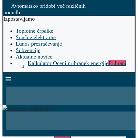
Avtomatsko pridobi več različnih
ponudb
Izpostavljamo
Toplotne črpalke
Sončne elektrarne
Lunos prezračevanje
Subvencije
Aktualne novice
Kalkulator Oceni prihranek energije
Prihrani