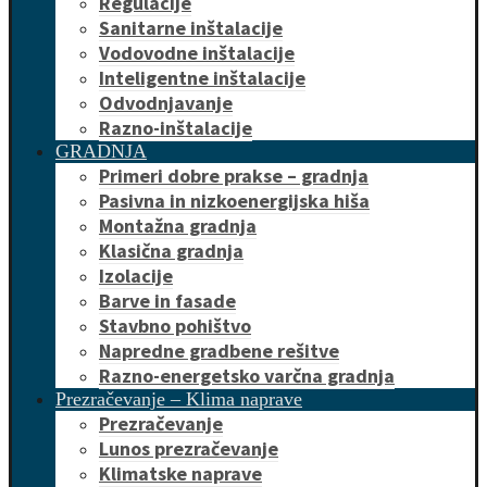
Regulacije
Sanitarne inštalacije
Vodovodne inštalacije
Inteligentne inštalacije
Odvodnjavanje
Razno-inštalacije
GRADNJA
Primeri dobre prakse – gradnja
Pasivna in nizkoenergijska hiša
Montažna gradnja
Klasična gradnja
Izolacije
Barve in fasade
Stavbno pohištvo
Napredne gradbene rešitve
Razno-energetsko varčna gradnja
Prezračevanje – Klima naprave
Prezračevanje
Lunos prezračevanje
Klimatske naprave