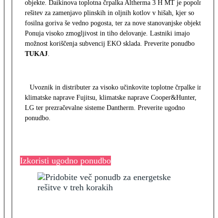
objekte. Daikinova toplotna črpalka Altherma 3 H MT je popolna
rešitev za zamenjavo plinskih in oljnih kotlov v hišah, kjer so
fosilna goriva še vedno pogosta, ter za nove stanovanjske objekte.
Ponuja visoko zmogljivost in tiho delovanje. Lastniki imajo
možnost koriščenja subvencij EKO sklada. Preverite ponudbo
TUKAJ
.
Uvoznik in distributer za visoko učinkovite toplotne črpalke in
klimatske naprave Fujitsu, klimatske naprave Cooper&Hunter,
LG ter prezračevalne sisteme Dantherm. Preverite ugodno
ponudbo.
Izkoristi ugodno ponudbo