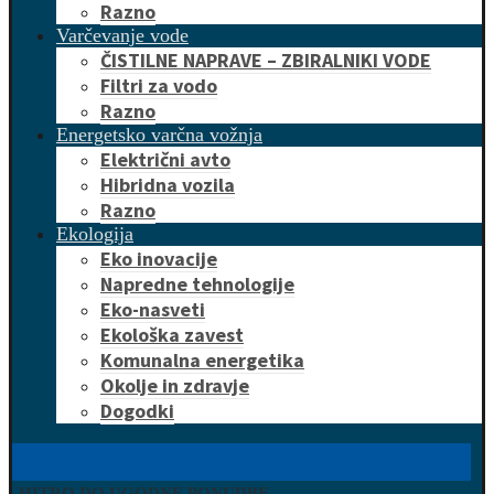
Razno
Varčevanje vode
ČISTILNE NAPRAVE – ZBIRALNIKI VODE
Filtri za vodo
Razno
Energetsko varčna vožnja
Električni avto
Hibridna vozila
Razno
Ekologija
Eko inovacije
Napredne tehnologije
Eko-nasveti
Ekološka zavest
Komunalna energetika
Okolje in zdravje
Dogodki
HITRO DO UGODNE PONUDBE