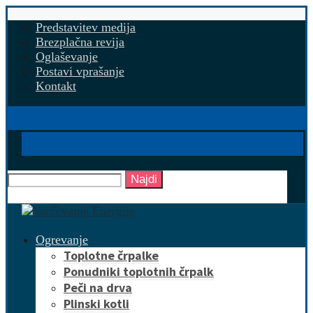
Predstavitev medija
Brezplačna revija
Oglaševanje
Postavi vprašanje
Kontakt
Najdi
Ogrevanje
Toplotne črpalke
Ponudniki toplotnih črpalk
Peči na drva
Plinski kotli