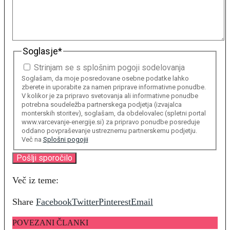
Soglasje
*
Strinjam se s splošnim pogoji sodelovanja
Soglašam, da moje posredovane osebne podatke lahko
zberete in uporabite za namen priprave informativne ponudbe.
V kolikor je za pripravo svetovanja ali informativne ponudbe
potrebna soudeležba partnerskega podjetja (izvajalca
monterskih storitev), soglašam, da obdelovalec (spletni portal
www.varcevanje-energije.si) za pripravo ponudbe posreduje
oddano povpraševanje ustreznemu partnerskemu podjetju.
Več na
Splošni pogojii
Več iz teme:
Share
Facebook
Twitter
Pinterest
Email
POVEZANI ČLANKI