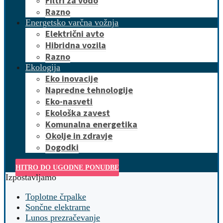
Filtri za vodo
Razno
Energetsko varčna vožnja
Električni avto
Hibridna vozila
Razno
Ekologija
Eko inovacije
Napredne tehnologije
Eko-nasveti
Ekološka zavest
Komunalna energetika
Okolje in zdravje
Dogodki
HITRO DO UGODNE PONUDBE
Izpostavljamo
Toplotne črpalke
Sončne elektrarne
Lunos prezračevanje