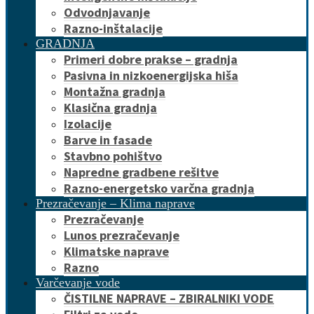
Odvodnjavanje
Razno-inštalacije
GRADNJA
Primeri dobre prakse – gradnja
Pasivna in nizkoenergijska hiša
Montažna gradnja
Klasična gradnja
Izolacije
Barve in fasade
Stavbno pohištvo
Napredne gradbene rešitve
Razno-energetsko varčna gradnja
Prezračevanje – Klima naprave
Prezračevanje
Lunos prezračevanje
Klimatske naprave
Razno
Varčevanje vode
ČISTILNE NAPRAVE – ZBIRALNIKI VODE