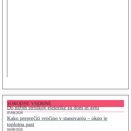
SORODNE VSEBINE
Do nižjih stroškov elektrike za dom in avto
05/08/2026
Kako preprečiti vročino v stanovanju – okno je
toplotna past
04/08/2026