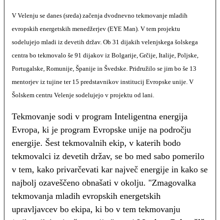
V Velenju se danes (sreda) začenja dvodnevno tekmovanje mladih
evropskih energetskih menedžerjev (EYE Man). V tem projektu
sodelujejo mladi iz devetih držav. Ob 31 dijakih velenjskega šolskega
centra bo tekmovalo še 91 dijakov iz Bolgarije, Grčije, Italije, Poljske,
Portugalske, Romunije, Španije in Švedske. Pridružilo se jim bo še 13
mentorjev iz tujine ter 15 predstavnikov institucij Evropske unije. V
Šolskem centru Velenje sodelujejo v projektu od lani.
Tekmovanje sodi v program Inteligentna energija
Evropa, ki je program Evropske unije na področju
energije. Šest tekmovalnih ekip, v katerih bodo
tekmovalci iz devetih držav, se bo med sabo pomerilo
v tem, kako privarčevati kar največ energije in kako se
najbolj ozaveščeno obnašati v okolju. "Zmagovalka
tekmovanja mladih evropskih energetskih
upravljavcev bo ekipa, ki bo v tem tekmovanju