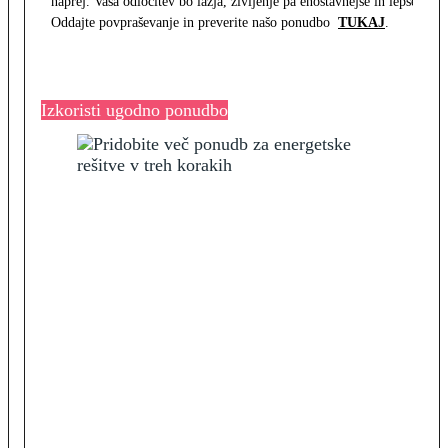
naprej. Vaša odločitev bo lažja, življenje pa enostavnejše in lepše.
Oddajte povpraševanje in preverite našo ponudbo
TUKAJ
.
Izkoristi ugodno ponudbo