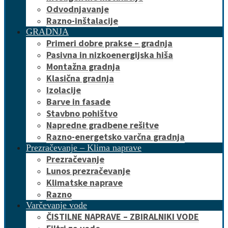
Odvodnjavanje
Razno-inštalacije
GRADNJA
Primeri dobre prakse – gradnja
Pasivna in nizkoenergijska hiša
Montažna gradnja
Klasična gradnja
Izolacije
Barve in fasade
Stavbno pohištvo
Napredne gradbene rešitve
Razno-energetsko varčna gradnja
Prezračevanje – Klima naprave
Prezračevanje
Lunos prezračevanje
Klimatske naprave
Razno
Varčevanje vode
ČISTILNE NAPRAVE – ZBIRALNIKI VODE