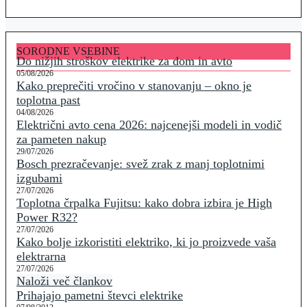
SORODNE VSEBINE
Do nižjih stroškov elektrike za dom in avto
05/08/2026
Kako preprečiti vročino v stanovanju – okno je
toplotna past
04/08/2026
Električni avto cena 2026: najcenejši modeli in vodič
za pameten nakup
29/07/2026
Bosch prezračevanje: svež zrak z manj toplotnimi
izgubami
27/07/2026
Toplotna črpalka Fujitsu: kako dobra izbira je High
Power R32?
27/07/2026
Kako bolje izkoristiti elektriko, ki jo proizvede vaša
elektrarna
27/07/2026
Naloži več člankov
Prihajajo pametni števci elektrike