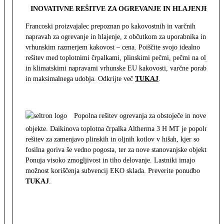
INOVATIVNE REŠITVE ZA OGREVANJE IN HLAJENJE
Francoski proizvajalec prepoznan po kakovostnih in varčnih
napravah za ogrevanje in hlajenje, z občutkom za uporabnika in z
vrhunskim razmerjem kakovost – cena. Poiščite svojo idealno
rešitev med toplotnimi črpalkami, plinskimi pečmi, pečmi na olje
in klimatskimi napravami vrhunske EU kakovosti, varčne porabe
in maksimalnega udobja. Odkrijte več
TUKAJ
.
Popolna rešitev ogrevanja za obstoječe in nove
objekte. Daikinova toplotna črpalka Altherma 3 H MT je popolna
rešitev za zamenjavo plinskih in oljnih kotlov v hišah, kjer so
fosilna goriva še vedno pogosta, ter za nove stanovanjske objekte.
Ponuja visoko zmogljivost in tiho delovanje. Lastniki imajo
možnost koriščenja subvencij EKO sklada. Preverite ponudbo
TUKAJ
.