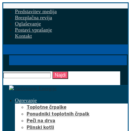
Predstavitev medija
Brezplačna revija
Oglaševanje
Postavi vprašanje
Kontakt
Najdi
Ogrevanje
Toplotne črpalke
Ponudniki toplotnih črpalk
Peči na drva
Plinski kotli