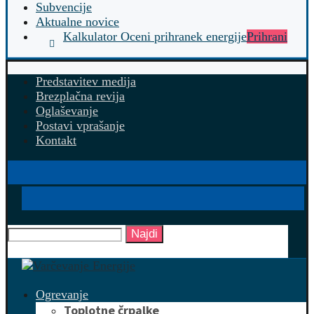
Subvencije
Aktualne novice
Kalkulator Oceni prihranek energije
Prihrani
Predstavitev medija
Brezplačna revija
Oglaševanje
Postavi vprašanje
Kontakt
Najdi
Ogrevanje
Toplotne črpalke