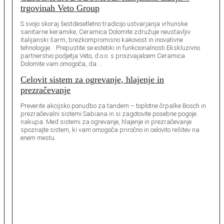
trgovinah Veto Group
S svojo skoraj šestdesetletno tradicijo ustvarjanja vrhunske
sanitarne keramike, Ceramica Dolomite združuje neustavljiv
italijanski šarm, brezkompromisno kakovost in inovativne
tehnologije. Prepustite se estetiki in funkcionalnosti Ekskluzivno
partnerstvo podjetja Veto, d.o.o. s proizvajalcem Ceramica
Dolomite vam omogoča, da …
Celovit sistem za ogrevanje, hlajenje in
prezračevanje
Preverite akcijsko ponudbo za tandem – toplotne črpalke Bosch in
prezračevalni sistemi Sabiana in si zagotovite posebne pogoje
nakupa. Med sistemi za ogrevanje, hlajenje in prezračevanje
spoznajte sistem, ki vam omogoča priročno in celovito rešitev na
enem mestu.