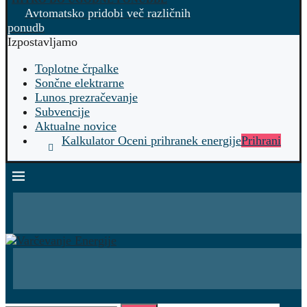
Avtomatsko pridobi več različnih
ponudb
Izpostavljamo
Toplotne črpalke
Sončne elektrarne
Lunos prezračevanje
Subvencije
Aktualne novice
Kalkulator Oceni prihranek energije
Prihrani