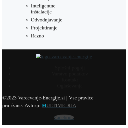
Inteligentne
inštalacije
Odvodnjavanje
Projektiranje
Razno
Splošni pogoji
Varstvo podatkov
Kontakt
Oglaševanje
©2023 Varcevanje-Energije.si | Vse pravice
pridržane.
Avtorji:
ULTIMEDIJA
M
Facebook