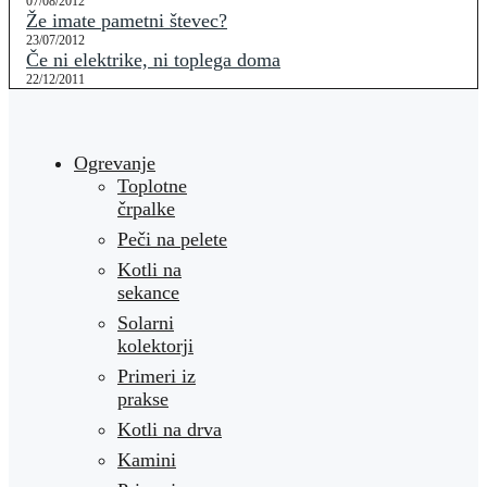
07/08/2012
Že imate pametni števec?
23/07/2012
Če ni elektrike, ni toplega doma
22/12/2011
Ogrevanje
Toplotne
črpalke
Peči na pelete
Kotli na
sekance
Solarni
kolektorji
Primeri iz
prakse
Kotli na drva
Kamini