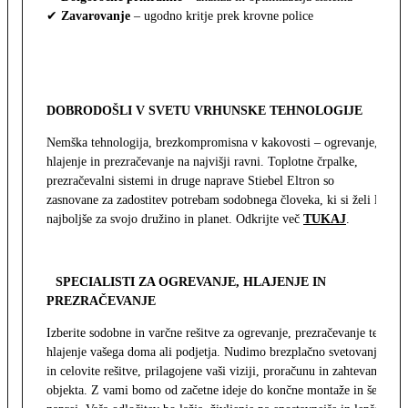
✔
Zavarovanje
– ugodno kritje prek krovne police
DOBRODOŠLI V SVETU VRHUNSKE TEHNOLOGIJE
Nemška tehnologija, brezkompromisna v kakovosti – ogrevanje,
hlajenje in prezračevanje na najvišji ravni. Toplotne črpalke,
prezračevalni sistemi in druge naprave Stiebel Eltron so
zasnovane za zadostitev potrebam sodobnega človeka, ki si želi le
najboljše za svojo družino in planet. Odkrijte več
TUKAJ
.
SPECIALISTI ZA OGREVANJE, HLAJENJE IN
PREZRAČEVANJE
Izberite sodobne in varčne rešitve za ogrevanje, prezračevanje ter
hlajenje vašega doma ali podjetja. Nudimo brezplačno svetovanje
in celovite rešitve, prilagojene vaši viziji, proračunu in zahtevam
objekta. Z vami bomo od začetne ideje do končne montaže in še