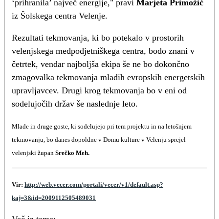
‘prihranila’ največ energije," pravi
Marjeta Primožič
iz Šolskega centra Velenje.
Rezultati tekmovanja, ki bo potekalo v prostorih
velenjskega medpodjetniškega centra, bodo znani v
četrtek, vendar najboljša ekipa še ne bo dokončno
zmagovalka tekmovanja mladih evropskih energetskih
upravljavcev. Drugi krog tekmovanja bo v eni od
sodelujočih držav še naslednje leto.
Mlade in druge goste, ki sodelujejo pri tem projektu in na letošnjem
tekmovanju, bo danes dopoldne v Domu kulture v Velenju sprejel
velenjski župan
Srečko Meh.
Vir:
http://web.vecer.com/portali/vecer/v1/default.asp?
kaj=3&id=2009112505489031