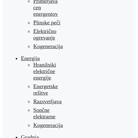
Primerjava
cen
energentov
Plinske peči
Električno
ogrevanje
Kogeneracija
Energija
Hranilniki
električne
energije
Energetske
rešitve
Razsvetljava
Sončne
elektrarne
Kogeneracija
Gradnja