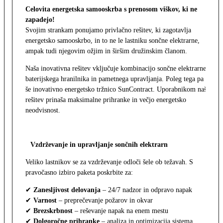
Celovita energetska samooskrba s prenosom viškov, ki ne
zapadejo!
Svojim strankam ponujamo privlačno rešitev, ki zagotavlja
energetsko samooskrbo, in to ne le lastniku sončne elektrarne,
ampak tudi njegovim ožjim in širšim družinskim članom.
Naša inovativna rešitev vključuje kombinacijo sončne elektrarne,
baterijskega hranilnika in pametnega upravljanja. Poleg tega pa
še inovativno energetsko tržnico SunContract. Uporabnikom naša
rešitev prinaša maksimalne prihranke in večjo energetsko
neodvisnost.
Vzdrževanje in upravljanje sončnih elektrarn
Veliko lastnikov se za vzdrževanje odloči šele ob težavah. S
pravočasno izbiro paketa poskrbite za:
✔
Zanesljivost delovanja
– 24/7 nadzor in odpravo napak
✔
Varnost
– preprečevanje požarov in okvar
✔
Brezskrbnost
– reševanje napak na enem mestu
✔
Dolgoročne prihranke
– analiza in optimizacija sistema