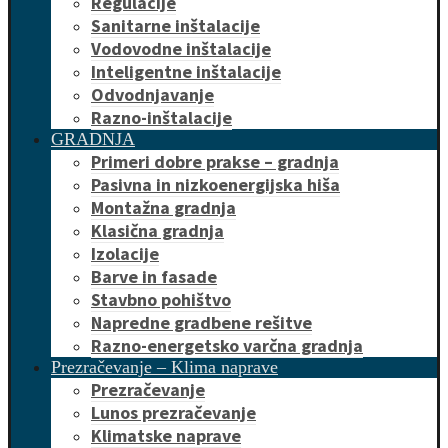
Regulacije
Sanitarne inštalacije
Vodovodne inštalacije
Inteligentne inštalacije
Odvodnjavanje
Razno-inštalacije
GRADNJA
Primeri dobre prakse – gradnja
Pasivna in nizkoenergijska hiša
Montažna gradnja
Klasična gradnja
Izolacije
Barve in fasade
Stavbno pohištvo
Napredne gradbene rešitve
Razno-energetsko varčna gradnja
Prezračevanje – Klima naprave
Prezračevanje
Lunos prezračevanje
Klimatske naprave