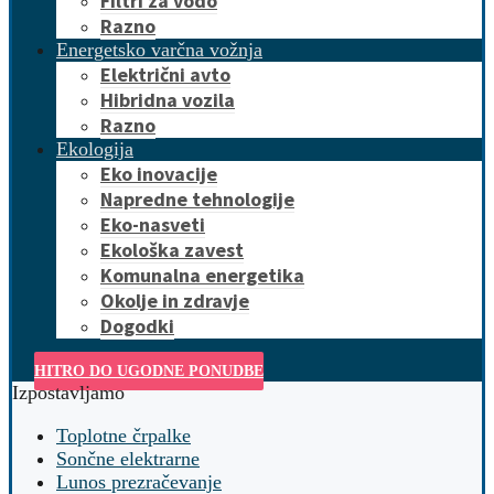
Filtri za vodo
Razno
Energetsko varčna vožnja
Električni avto
Hibridna vozila
Razno
Ekologija
Eko inovacije
Napredne tehnologije
Eko-nasveti
Ekološka zavest
Komunalna energetika
Okolje in zdravje
Dogodki
HITRO DO UGODNE PONUDBE
Izpostavljamo
Toplotne črpalke
Sončne elektrarne
Lunos prezračevanje