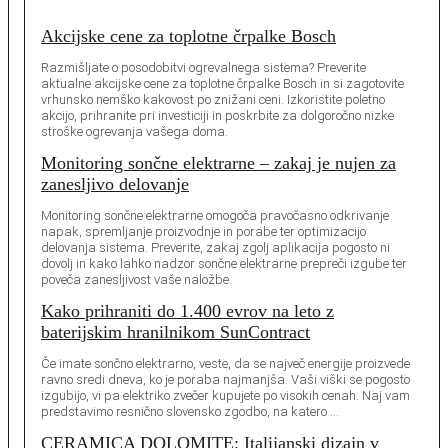
Akcijske cene za toplotne črpalke Bosch
Razmišljate o posodobitvi ogrevalnega sistema? Preverite
aktualne akcijske cene za toplotne črpalke Bosch in si zagotovite
vrhunsko nemško kakovost po znižani ceni. Izkoristite poletno
akcijo, prihranite pri investiciji in poskrbite za dolgoročno nizke
stroške ogrevanja vašega doma.
Monitoring sončne elektrarne – zakaj je nujen za
zanesljivo delovanje
Monitoring sončne elektrarne omogoča pravočasno odkrivanje
napak, spremljanje proizvodnje in porabe ter optimizacijo
delovanja sistema. Preverite, zakaj zgolj aplikacija pogosto ni
dovolj in kako lahko nadzor sončne elektrarne prepreči izgube ter
poveča zanesljivost vaše naložbe.
Kako prihraniti do 1.400 evrov na leto z
baterijskim hranilnikom SunContract
Če imate sončno elektrarno, veste, da se največ energije proizvede
ravno sredi dneva, ko je poraba najmanjša. Vaši viški se pogosto
izgubijo, vi pa elektriko zvečer kupujete po visokih cenah. Naj vam
predstavimo resnično slovensko zgodbo, na katero …
CERAMICA DOLOMITE: Italijanski dizajn v