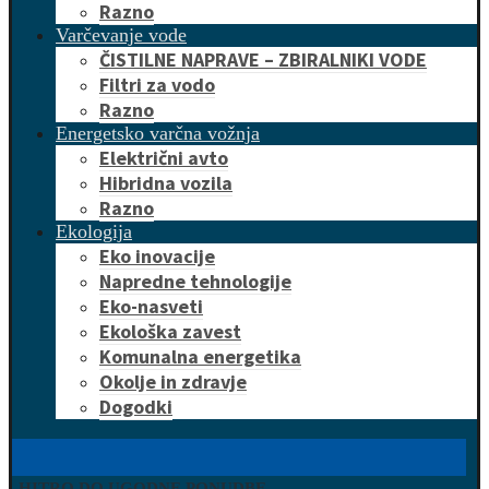
Razno
Varčevanje vode
ČISTILNE NAPRAVE – ZBIRALNIKI VODE
Filtri za vodo
Razno
Energetsko varčna vožnja
Električni avto
Hibridna vozila
Razno
Ekologija
Eko inovacije
Napredne tehnologije
Eko-nasveti
Ekološka zavest
Komunalna energetika
Okolje in zdravje
Dogodki
HITRO DO UGODNE PONUDBE