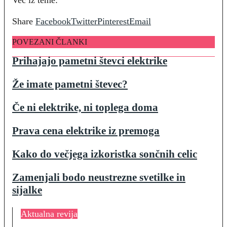
Več iz teme:
Share
Facebook
Twitter
Pinterest
Email
POVEZANI ČLANKI
Prihajajo pametni števci elektrike
Že imate pametni števec?
Če ni elektrike, ni toplega doma
Prava cena elektrike iz premoga
Kako do večjega izkoristka sončnih celic
Zamenjali bodo neustrezne svetilke in
sijalke
Aktualna revija