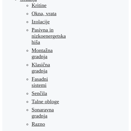
Kritine
Okna, vrata
Izolacije
Pasivna in
nizkoenergetska
hiša
Montažna
gradnja
Klasična
gradnja
Fasadni
sistemi
Senčila
Talne obloge
Sonaravna
gradnja
Razno