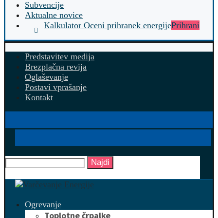
Subvencije
Aktualne novice
Kalkulator Oceni prihranek energije
Prihrani
Predstavitev medija
Brezplačna revija
Oglaševanje
Postavi vprašanje
Kontakt
Najdi
Ogrevanje
Toplotne črpalke