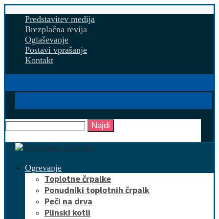
Predstavitev medija
Brezplačna revija
Oglaševanje
Postavi vprašanje
Kontakt
Najdi
Ogrevanje
Toplotne črpalke
Ponudniki toplotnih črpalk
Peči na drva
Plinski kotli