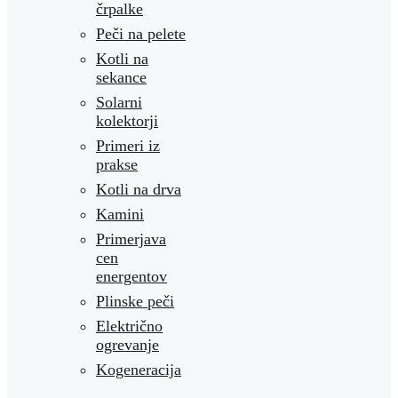
črpalke
Peči na pelete
Kotli na
sekance
Solarni
kolektorji
Primeri iz
prakse
Kotli na drva
Kamini
Primerjava
cen
energentov
Plinske peči
Električno
ogrevanje
Kogeneracija