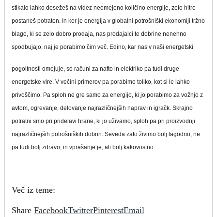
stikalo lahko dosežeš na videz neomejeno količino energije, zelo hitro
postaneš potraten. In ker je energija v globalni potrošniški ekonomiji tržno
blago, ki se zelo dobro prodaja, nas prodajalci te dobrine nenehno
spodbujajo, naj je porabimo čim več. Edino, kar nas v naši energetski
pogoltnosti omejuje, so računi za nafto in elektriko pa tudi druge
energetske vire. V večini primerov pa porabimo toliko, kot si le lahko
privoščimo. Pa sploh ne gre samo za energijo, ki jo porabimo za vožnjo z
avtom, ogrevanje, delovanje najrazličnejših naprav in igračk. Skrajno
potratni smo pri pridelavi hrane, ki jo uživamo, sploh pa pri proizvodnji
najrazličnejših potrošniških dobrin. Seveda zato živimo bolj lagodno, ne
pa tudi bolj zdravo, in vprašanje je, ali bolj kakovostno…
Več iz teme:
Share
Facebook
Twitter
Pinterest
Email