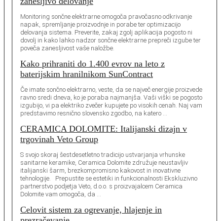
zanesljivo delovanje
Monitoring sončne elektrarne omogoča pravočasno odkrivanje
napak, spremljanje proizvodnje in porabe ter optimizacijo
delovanja sistema. Preverite, zakaj zgolj aplikacija pogosto ni
dovolj in kako lahko nadzor sončne elektrarne prepreči izgube ter
poveča zanesljivost vaše naložbe.
Kako prihraniti do 1.400 evrov na leto z
baterijskim hranilnikom SunContract
Če imate sončno elektrarno, veste, da se največ energije proizvede
ravno sredi dneva, ko je poraba najmanjša. Vaši viški se pogosto
izgubijo, vi pa elektriko zvečer kupujete po visokih cenah. Naj vam
predstavimo resnično slovensko zgodbo, na katero …
CERAMICA DOLOMITE: Italijanski dizajn v
trgovinah Veto Group
S svojo skoraj šestdesetletno tradicijo ustvarjanja vrhunske
sanitarne keramike, Ceramica Dolomite združuje neustavljiv
italijanski šarm, brezkompromisno kakovost in inovativne
tehnologije. Prepustite se estetiki in funkcionalnosti Ekskluzivno
partnerstvo podjetja Veto, d.o.o. s proizvajalcem Ceramica
Dolomite vam omogoča, da …
Celovit sistem za ogrevanje, hlajenje in
prezračevanje