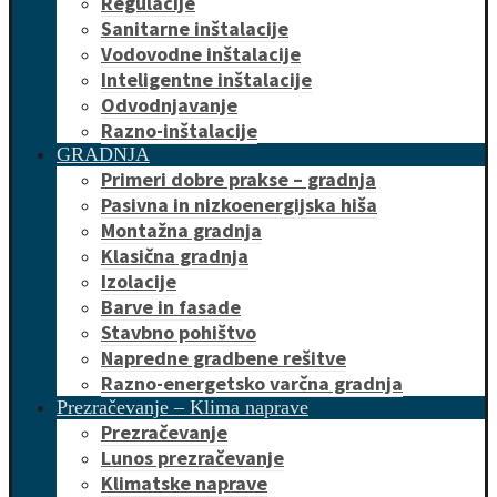
Regulacije
Sanitarne inštalacije
Vodovodne inštalacije
Inteligentne inštalacije
Odvodnjavanje
Razno-inštalacije
GRADNJA
Primeri dobre prakse – gradnja
Pasivna in nizkoenergijska hiša
Montažna gradnja
Klasična gradnja
Izolacije
Barve in fasade
Stavbno pohištvo
Napredne gradbene rešitve
Razno-energetsko varčna gradnja
Prezračevanje – Klima naprave
Prezračevanje
Lunos prezračevanje
Klimatske naprave