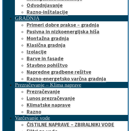
Odvodnjavanje
Razno-inštalacije
GRADNJA
Primeri dobre prakse – gradnja
Pasivna in nizkoenergijska hiša
Montažna gradnja
Klasična gradnja
Izolacije
Barve in fasade
Stavbno pohištvo
Napredne gradbene rešitve
Razno-energetsko varčna gradnja
Prezračevanje – Klima naprave
Prezračevanje
Lunos prezračevanje
Klimatske naprave
Razno
Varčevanje vode
ČISTILNE NAPRAVE – ZBIRALNIKI VODE