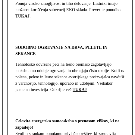
Ponuja visoko zmogljivost in tiho delovanje. Lastniki imajo
možnost koriščenja subvencij EKO sklada. Preverite ponudbo
TUKAJ
.
SODOBNO OGREVANJE NA DRVA, PELETE IN
SEKANCE
Tehnološko dovršene peči na lesno biomaso zagotavljajo
maksimalno udobje ogrevanja in ohranjajo čisto okolje. Kotli na
polena, pelete in lesne sekance avstrijskega proizvajalca navdušijo
z varčnostjo, tehnologijo, uporabo in udobjem. Vsekakor
pametna investicija. Odkrijte več
TUKAJ
.
Celovita energetska samooskrba s prenosom viškov, ki ne
zapadejo!
Svojim strankam ponujamo privlačno rešitev, ki zagotavlja