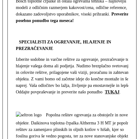
Bosch toplotne črpalke in ostala ogrevalna tehnika – najnovejši
modeli z odličnim razmerjem kakovost/cena, odlične reference,
dokazano zadovoljstvo uporabnikov, visoki prihranki.
Preverite
posebno ponudbo tega meseca!
SPECIALISTI ZA OGREVANJE, HLAJENJE IN
PREZRAČEVANJE
Izberite sodobne in varčne rešitve za ogrevanje, prezračevanje ter
hlajenje vašega doma ali podjetja. Nudimo brezplačno svetovanje
in celovite rešitve, prilagojene vaši viziji, proračunu in zahtevam
objekta. Z vami bomo od začetne ideje do končne montaže in še
naprej. Vaša odločitev bo lažja, življenje pa enostavnejše in lepše.
Oddajte povpraševanje in preverite našo ponudbo
TUKAJ
.
Popolna rešitev ogrevanja za obstoječe in nove
objekte. Daikinova toplotna črpalka Altherma 3 H MT je popolna
rešitev za zamenjavo plinskih in oljnih kotlov v hišah, kjer so
fosilna goriva še vedno pogosta, ter za nove stanovanjske objekte.