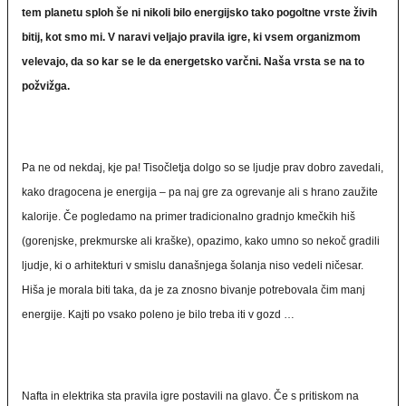
tem planetu sploh še ni nikoli bilo energijsko tako pogoltne vrste živih
bitij, kot smo mi. V naravi veljajo pravila igre, ki vsem organizmom
velevajo, da so kar se le da energetsko varčni. Naša vrsta se na to
požvižga.
Pa ne od nekdaj, kje pa! Tisočletja dolgo so se ljudje prav dobro zavedali,
kako dragocena je energija – pa naj gre za ogrevanje ali s hrano zaužite
kalorije. Če pogledamo na primer tradicionalno gradnjo kmečkih hiš
(gorenjske, prekmurske ali kraške), opazimo, kako umno so nekoč gradili
ljudje, ki o arhitekturi v smislu današnjega šolanja niso vedeli ničesar.
Hiša je morala biti taka, da je za znosno bivanje potrebovala čim manj
energije. Kajti po vsako poleno je bilo treba iti v gozd …
Nafta in elektrika sta pravila igre postavili na glavo. Če s pritiskom na