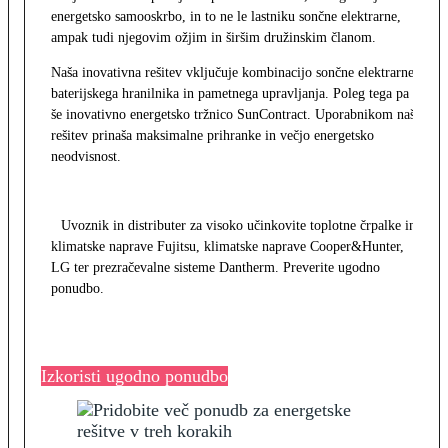
energetsko samooskrbo, in to ne le lastniku sončne elektrarne,
ampak tudi njegovim ožjim in širšim družinskim članom.
Naša inovativna rešitev vključuje kombinacijo sončne elektrarne,
baterijskega hranilnika in pametnega upravljanja. Poleg tega pa
še inovativno energetsko tržnico SunContract. Uporabnikom naša
rešitev prinaša maksimalne prihranke in večjo energetsko
neodvisnost.
Uvoznik in distributer za visoko učinkovite toplotne črpalke in
klimatske naprave Fujitsu, klimatske naprave Cooper&Hunter,
LG ter prezračevalne sisteme Dantherm. Preverite ugodno
ponudbo.
Izkoristi ugodno ponudbo