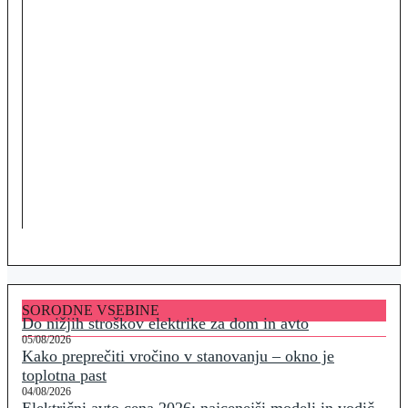
SORODNE VSEBINE
Do nižjih stroškov elektrike za dom in avto
05/08/2026
Kako preprečiti vročino v stanovanju – okno je
toplotna past
04/08/2026