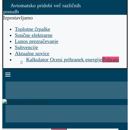
Avtomatsko pridobi več različnih
ponudb
Izpostavljamo
Toplotne črpalke
Sončne elektrarne
Lunos prezračevanje
Subvencije
Aktualne novice
Kalkulator Oceni prihranek energije
Prihrani