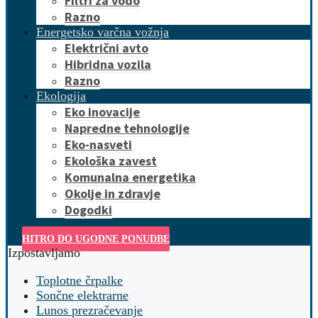
Filtri za vodo
Razno
Energetsko varčna vožnja
Električni avto
Hibridna vozila
Razno
Ekologija
Eko inovacije
Napredne tehnologije
Eko-nasveti
Ekološka zavest
Komunalna energetika
Okolje in zdravje
Dogodki
HITRO DO UGODNE PONUDBE
Izpostavljamo
Toplotne črpalke
Sončne elektrarne
Lunos prezračevanje