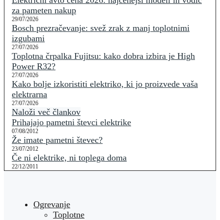
Električni avto cena 2026: najcenejši modeli in vodič
za pameten nakup
29/07/2026
Bosch prezračevanje: svež zrak z manj toplotnimi
izgubami
27/07/2026
Toplotna črpalka Fujitsu: kako dobra izbira je High
Power R32?
27/07/2026
Kako bolje izkoristiti elektriko, ki jo proizvede vaša
elektrarna
27/07/2026
Naloži več člankov
Prihajajo pametni števci elektrike
07/08/2012
Že imate pametni števec?
23/07/2012
Če ni elektrike, ni toplega doma
22/12/2011
Ogrevanje
Toplotne