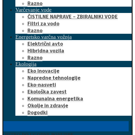
Razno
Varčevanje vode
ČISTILNE NAPRAVE – ZBIRALNIKI VODE
Filtri za vodo
Razno
Energetsko varčna vožnja
Električni avto
Hibridna vozila
Razno
Ekologija
Eko inovacije
Napredne tehnologije
Eko-nasveti
Ekološka zavest
Komunalna energetika
Okolje in zdravje
Dogodki
HITRO DO UGODNE PONUDBE