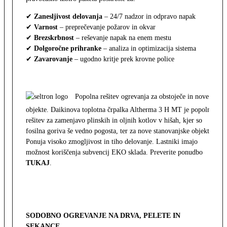
✔
Zanesljivost delovanja
– 24/7 nadzor in odpravo napak
✔
Varnost
– preprečevanje požarov in okvar
✔
Brezskrbnost
– reševanje napak na enem mestu
✔
Dolgoročne prihranke
– analiza in optimizacija sistema
✔
Zavarovanje
– ugodno kritje prek krovne police
Popolna rešitev ogrevanja za obstoječe in nove
objekte. Daikinova toplotna črpalka Altherma 3 H MT je popolna
rešitev za zamenjavo plinskih in oljnih kotlov v hišah, kjer so
fosilna goriva še vedno pogosta, ter za nove stanovanjske objekte.
Ponuja visoko zmogljivost in tiho delovanje. Lastniki imajo
možnost koriščenja subvencij EKO sklada. Preverite ponudbo
TUKAJ
.
SODOBNO OGREVANJE NA DRVA, PELETE IN
SEKANCE