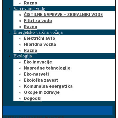
Razno
Varčevanje vode
ČISTILNE NAPRAVE – ZBIRALNIKI VODE
Filtri za vodo
Razno
Energetsko varčna vožnja
Električni avto
Hibridna vozila
Razno
Ekologija
Eko inovacije
Napredne tehnologije
Eko-nasveti
Ekološka zavest
Komunalna energetika
Okolje in zdravje
Dogodki
HITRO DO UGODNE PONUDBE