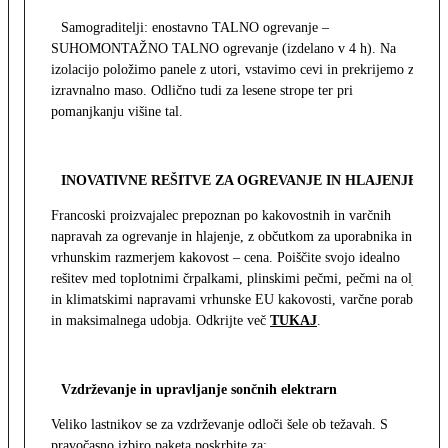
Samograditelji: enostavno TALNO ogrevanje –
SUHOMONTAŽNO TALNO ogrevanje (izdelano v 4 h). Na
izolacijo položimo panele z utori, vstavimo cevi in prekrijemo z
izravnalno maso. Odlično tudi za lesene strope ter pri
pomanjkanju višine tal.
INOVATIVNE REŠITVE ZA OGREVANJE IN HLAJENJE
Francoski proizvajalec prepoznan po kakovostnih in varčnih
napravah za ogrevanje in hlajenje, z občutkom za uporabnika in z
vrhunskim razmerjem kakovost – cena. Poiščite svojo idealno
rešitev med toplotnimi črpalkami, plinskimi pečmi, pečmi na olje
in klimatskimi napravami vrhunske EU kakovosti, varčne porabe
in maksimalnega udobja. Odkrijte več
TUKAJ
.
Vzdrževanje in upravljanje sončnih elektrarn
Veliko lastnikov se za vzdrževanje odloči šele ob težavah. S
pravočasno izbiro paketa poskrbite za: