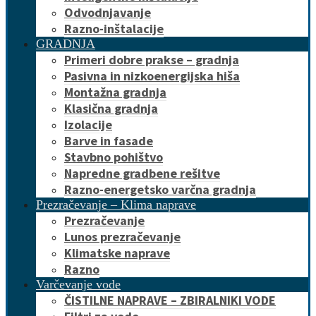
Odvodnjavanje
Razno-inštalacije
GRADNJA
Primeri dobre prakse – gradnja
Pasivna in nizkoenergijska hiša
Montažna gradnja
Klasična gradnja
Izolacije
Barve in fasade
Stavbno pohištvo
Napredne gradbene rešitve
Razno-energetsko varčna gradnja
Prezračevanje – Klima naprave
Prezračevanje
Lunos prezračevanje
Klimatske naprave
Razno
Varčevanje vode
ČISTILNE NAPRAVE – ZBIRALNIKI VODE