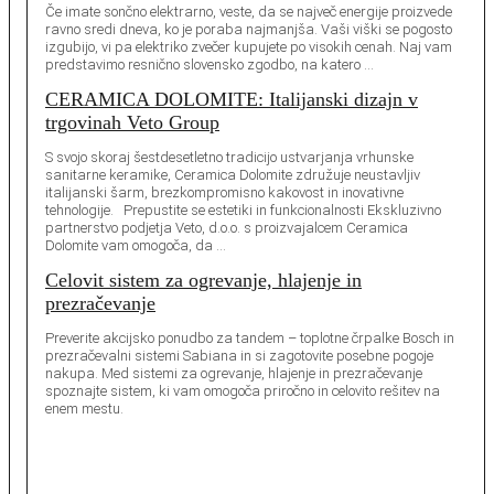
Če imate sončno elektrarno, veste, da se največ energije proizvede
ravno sredi dneva, ko je poraba najmanjša. Vaši viški se pogosto
izgubijo, vi pa elektriko zvečer kupujete po visokih cenah. Naj vam
predstavimo resnično slovensko zgodbo, na katero …
CERAMICA DOLOMITE: Italijanski dizajn v
trgovinah Veto Group
S svojo skoraj šestdesetletno tradicijo ustvarjanja vrhunske
sanitarne keramike, Ceramica Dolomite združuje neustavljiv
italijanski šarm, brezkompromisno kakovost in inovativne
tehnologije. Prepustite se estetiki in funkcionalnosti Ekskluzivno
partnerstvo podjetja Veto, d.o.o. s proizvajalcem Ceramica
Dolomite vam omogoča, da …
Celovit sistem za ogrevanje, hlajenje in
prezračevanje
Preverite akcijsko ponudbo za tandem – toplotne črpalke Bosch in
prezračevalni sistemi Sabiana in si zagotovite posebne pogoje
nakupa. Med sistemi za ogrevanje, hlajenje in prezračevanje
spoznajte sistem, ki vam omogoča priročno in celovito rešitev na
enem mestu.