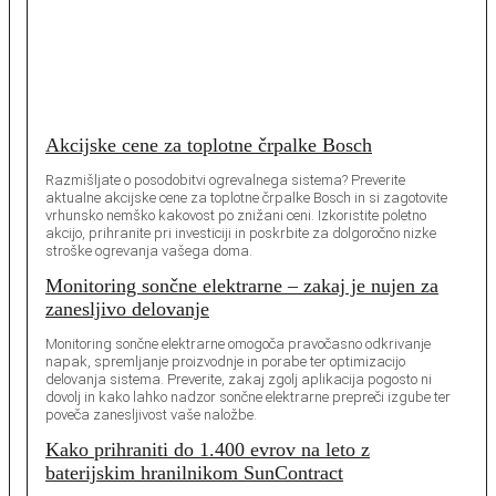
Akcijske cene za toplotne črpalke Bosch
Razmišljate o posodobitvi ogrevalnega sistema? Preverite
aktualne akcijske cene za toplotne črpalke Bosch in si zagotovite
vrhunsko nemško kakovost po znižani ceni. Izkoristite poletno
akcijo, prihranite pri investiciji in poskrbite za dolgoročno nizke
stroške ogrevanja vašega doma.
Monitoring sončne elektrarne – zakaj je nujen za
zanesljivo delovanje
Monitoring sončne elektrarne omogoča pravočasno odkrivanje
napak, spremljanje proizvodnje in porabe ter optimizacijo
delovanja sistema. Preverite, zakaj zgolj aplikacija pogosto ni
dovolj in kako lahko nadzor sončne elektrarne prepreči izgube ter
poveča zanesljivost vaše naložbe.
Kako prihraniti do 1.400 evrov na leto z
baterijskim hranilnikom SunContract