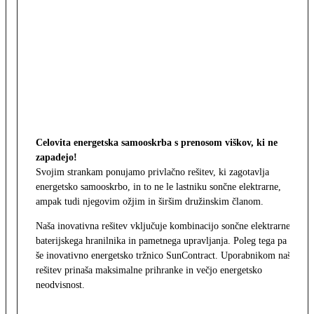
Celovita energetska samooskrba s prenosom viškov, ki ne
zapadejo!
Svojim strankam ponujamo privlačno rešitev, ki zagotavlja
energetsko samooskrbo, in to ne le lastniku sončne elektrarne,
ampak tudi njegovim ožjim in širšim družinskim članom.
Naša inovativna rešitev vključuje kombinacijo sončne elektrarne,
baterijskega hranilnika in pametnega upravljanja. Poleg tega pa
še inovativno energetsko tržnico SunContract. Uporabnikom naša
rešitev prinaša maksimalne prihranke in večjo energetsko
neodvisnost.