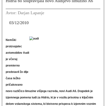
Hidria bo soupravljala novo Audijevo limuzino A6
Avtor: Darjan Lapanje
03/12/2010
Nemški
proizvajalec
avtomobilov Audi
je včeraj
premierno
predstavil že dlje
časa težko
pričakovano
novo različico limuzine višjega razreda, novi Audi A6. Dogodek je
izjemnega pomena tudi za Hidrio, ki je v vozilu prisotna s ključnim
delom volanskega sistema, ki bistveno prispeva k izjemnim voznim