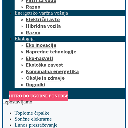
Filtri za vodo
Razno
Energetsko varčna vožnja
Električni avto
Hibridna vozila
Razno
Ekologija
Eko inovacije
Napredne tehnologije
Eko-nasveti
Ekološka zavest
Komunalna energetika
Okolje in zdravje
Dogodki
HITRO DO UGODNE PONUDBE
Izpostavljamo
Toplotne črpalke
Sončne elektrarne
Lunos prezračevanje