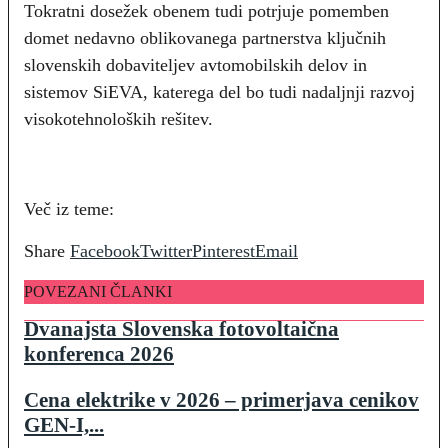
Tokratni dosežek obenem tudi potrjuje pomemben
domet nedavno oblikovanega partnerstva ključnih
slovenskih dobaviteljev avtomobilskih delov in
sistemov SiEVA, katerega del bo tudi nadaljnji razvoj
visokotehnoloških rešitev.
hidria audi erevija varčujem z energijo vožnja prevoz
Več iz teme:
Share
Facebook
Twitter
Pinterest
Email
POVEZANI ČLANKI
Dvanajsta Slovenska fotovoltaična
konferenca 2026
Cena elektrike v 2026 – primerjava cenikov
GEN-I,...