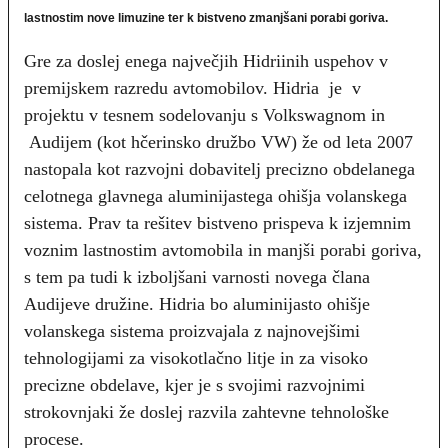
lastnostim nove limuzine ter k bistveno zmanjšani porabi goriva.
Gre za doslej enega največjih Hidriinih uspehov v
premijskem razredu avtomobilov. Hidria je v
projektu v tesnem sodelovanju s Volkswagnom in
Audijem (kot hčerinsko družbo VW) že od leta 2007
nastopala kot razvojni dobavitelj precizno obdelanega
celotnega glavnega aluminijastega ohišja volanskega
sistema. Prav ta rešitev bistveno prispeva k izjemnim
voznim lastnostim avtomobila in manjši porabi goriva,
s tem pa tudi k izboljšani varnosti novega člana
Audijeve družine. Hidria bo aluminijasto ohišje
volanskega sistema proizvajala z najnovejšimi
tehnologijami za visokotlačno litje in za visoko
precizne obdelave, kjer je s svojimi razvojnimi
strokovnjaki že doslej razvila zahtevne tehnološke
procese.