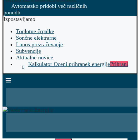
Avtomatsko pridobi več različnih
ponudb
Izpostavljamo
Toplotne črpalke
Sončne elektrarne
Lunos prezračevanje
Subvencije
Aktualne novice
Kalkulator Oceni prihranek energije
Prihrani