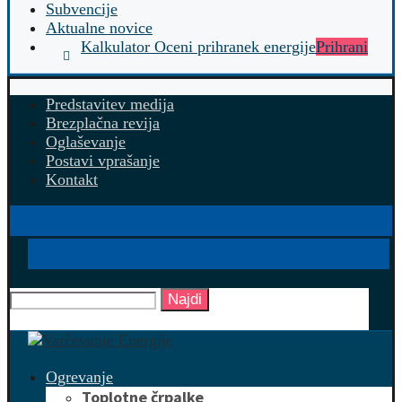
Subvencije
Aktualne novice
Kalkulator Oceni prihranek energije
Prihrani
Predstavitev medija
Brezplačna revija
Oglaševanje
Postavi vprašanje
Kontakt
Najdi
Ogrevanje
Toplotne črpalke