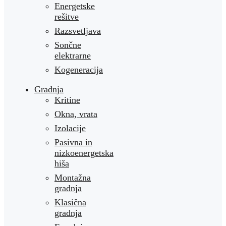
Energetske
rešitve
Razsvetljava
Sončne
elektrarne
Kogeneracija
Gradnja
Kritine
Okna, vrata
Izolacije
Pasivna in
nizkoenergetska
hiša
Montažna
gradnja
Klasična
gradnja