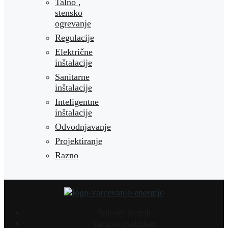
Talno ,
stensko
ogrevanje
Regulacije
Električne
inštalacije
Sanitarne
inštalacije
Inteligentne
inštalacije
Odvodnjavanje
Projektiranje
Razno
Splošni pogoji
Varstvo podatkov