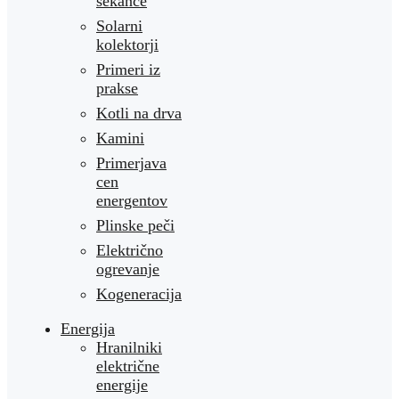
sekance
Solarni
kolektorji
Primeri iz
prakse
Kotli na drva
Kamini
Primerjava
cen
energentov
Plinske peči
Električno
ogrevanje
Kogeneracija
Energija
Hranilniki
električne
energije