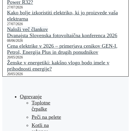
Power R32?
27/07/2026
Kako bolje izkoristiti elektriko, ki jo proizvede vaša
elektrarna
27/07/2026
Naloži več člankov
Dvanajsta Slovenska fotovoltaična konferenca 2026
08/06/2026
Cena elektrike v 2026 – primerjava cenikov GEN-I,
Petrol, Energija Plus in drugih ponudnikov
20/05/2026
Ženske v energetiki: kakšno vlogo bodo imele v
prihodnosti energije?
20/05/2026
Ogrevanje
Toplotne
črpalke
Peči na pelete
Kotli na