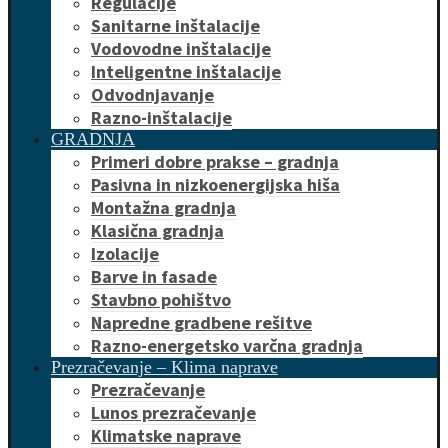
Regulacije
Sanitarne inštalacije
Vodovodne inštalacije
Inteligentne inštalacije
Odvodnjavanje
Razno-inštalacije
GRADNJA
Primeri dobre prakse – gradnja
Pasivna in nizkoenergijska hiša
Montažna gradnja
Klasična gradnja
Izolacije
Barve in fasade
Stavbno pohištvo
Napredne gradbene rešitve
Razno-energetsko varčna gradnja
Prezračevanje – Klima naprave
Prezračevanje
Lunos prezračevanje
Klimatske naprave