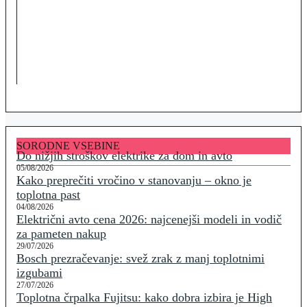
SORODNE VSEBINE
Do nižjih stroškov elektrike za dom in avto
05/08/2026
Kako preprečiti vročino v stanovanju – okno je
toplotna past
04/08/2026
Električni avto cena 2026: najcenejši modeli in vodič
za pameten nakup
29/07/2026
Bosch prezračevanje: svež zrak z manj toplotnimi
izgubami
27/07/2026
Toplotna črpalka Fujitsu: kako dobra izbira je High