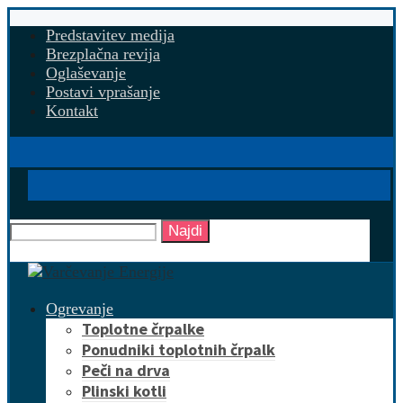
Predstavitev medija
Brezplačna revija
Oglaševanje
Postavi vprašanje
Kontakt
Najdi
Ogrevanje
Toplotne črpalke
Ponudniki toplotnih črpalk
Peči na drva
Plinski kotli