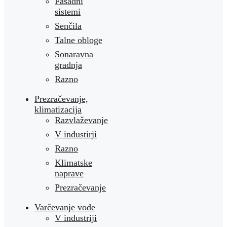
Fasadni
sistemi
Senčila
Talne obloge
Sonaravna
gradnja
Razno
Prezračevanje,
klimatizacija
Razvlaževanje
V industirji
Razno
Klimatske
naprave
Prezračevanje
Varčevanje vode
V industriji