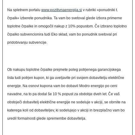
Na spletnem portalu
www.pozitivnaenergija.si
v rubriki »ponudniki t.
črpalk« izberete ponudnika. Ta vam bo svetoval glede izbora primerne
toplotne črpalke in omogočil nakup z 10% popustom. Če izbrano toplotno
črpalko subvencionira tudi Eko sklad, vam bo ponudnik svetoval pri
pridobivanju subvencije.
Ob nakupu toplotne črpalke prejmete poleg potrjenega garancijskega
lista tudi potrjen kupon, ki ga uveljavite pri svojem dobavitelju električne
energije. Na osnovi kupona vam bo dobavil Modro energijo po ceni
navadne, na to pa dodal še 10 % popust za obdobje dveh let. Če vaš
obstoječi dobavitelj električne energije ne sodeluje v akciji, se obrnite na
katerega koli od dobaviteljev, ki sodelujejo v akciji in brezplačno vam bo
uredil formalnosti glede spremembe dobavitelja.