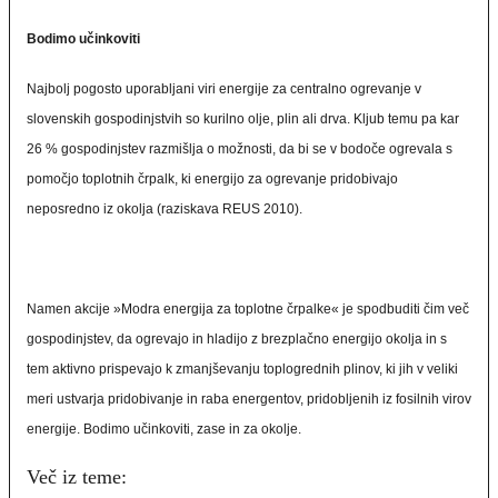
Bodimo učinkoviti
Najbolj pogosto uporabljani viri energije za centralno ogrevanje v
slovenskih gospodinjstvih so kurilno olje, plin ali drva. Kljub temu pa kar
26 % gospodinjstev razmišlja o možnosti, da bi se v bodoče ogrevala s
pomočjo toplotnih črpalk, ki energijo za ogrevanje pridobivajo
neposredno iz okolja (raziskava REUS 2010).
Namen akcije »Modra energija za toplotne črpalke« je spodbuditi čim več
gospodinjstev, da ogrevajo in hladijo z brezplačno energijo okolja in s
tem aktivno prispevajo k zmanjševanju toplogrednih plinov, ki jih v veliki
meri ustvarja pridobivanje in raba energentov, pridobljenih iz fosilnih virov
energije. Bodimo učinkoviti, zase in za okolje.
Več iz teme: