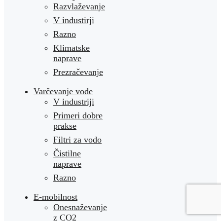
Razvlaževanje
V industirji
Razno
Klimatske
naprave
Prezračevanje
Varčevanje vode
V industriji
Primeri dobre
prakse
Filtri za vodo
Čistilne
naprave
Razno
E-mobilnost
Onesnaževanje
z CO2