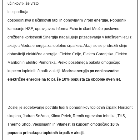
učinkovit« že vrsto
let spodbuja
gospodinjstva k učinkoviti rabi in obnovljivim virom energije. Pobudnik
kampanje HSE, upravljavec Informa Echo in člani Mreže poslovno-
družbene koristnosti Sinergija nadaljujejo prizadevanja v letošnjem letu z
akcijo »Modra energija za toplotne črpalke«. Akciji so se pridružili štirje
dobavitelji električne energije: Elektro Celje, Elektro Gorenjska, Elektro
Maribor in Elektro Primorska. Preko posebnega paketa omogočajo
kupcem toplotnih črpalk v akciji
Modro energijo po ceni navadne
električne energije na to pa še 10% popusta za obdobje dveh let.
Doslej je sodelovanje potrdilo tudi 8 ponudnikov toplotnih črpalk: Horizont
skupina, Jadran Sežana, Klima Petek, Remih ogrevalna tehnika, THS,
Thermo Shop, Viessmann in Vitanest, ki kupcem omogočajo
10 %
popusta pri nakupu toplotnih črpalk v akciji.