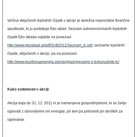
Večina vključenih toplotnih črpalk v akcijo je deležna nepovratne finančne
spodbude, ki jo podeljuje Eko sklad. Seznam subvencioniranih toplotnih
črpalk Eko sklada najdete na povezavi
http://www.ekosklad.si/pdf/SUB2011/Seznam_tc.pdf
, sezname toplotnih
črpalk, vključenih v akcijo, pa na povezavi:
http://www.pozitivnaenergija.si/energija/ogrevanje-s-tc/ponudniki-tc/
Kako sodelovati v akciji
Akcija traja do 31. 12. 2011 in je namenjena gospodinjstvom, ki se želijo
ogrevati z obnovljivimi viri energije, pri tem pa prihraniti pri stroških za
ogrevanje.