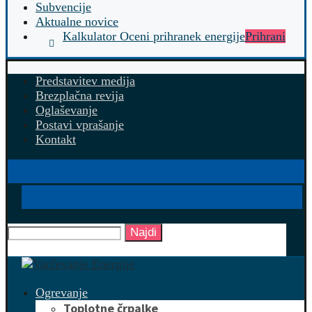
Subvencije
Aktualne novice
Kalkulator Oceni prihranek energije
Prihrani
Predstavitev medija
Brezplačna revija
Oglaševanje
Postavi vprašanje
Kontakt
Najdi
Ogrevanje
Toplotne črpalke