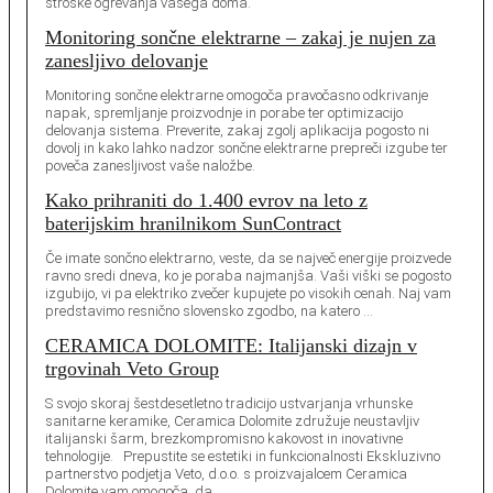
stroške ogrevanja vašega doma.
Monitoring sončne elektrarne – zakaj je nujen za
zanesljivo delovanje
Monitoring sončne elektrarne omogoča pravočasno odkrivanje
napak, spremljanje proizvodnje in porabe ter optimizacijo
delovanja sistema. Preverite, zakaj zgolj aplikacija pogosto ni
dovolj in kako lahko nadzor sončne elektrarne prepreči izgube ter
poveča zanesljivost vaše naložbe.
Kako prihraniti do 1.400 evrov na leto z
baterijskim hranilnikom SunContract
Če imate sončno elektrarno, veste, da se največ energije proizvede
ravno sredi dneva, ko je poraba najmanjša. Vaši viški se pogosto
izgubijo, vi pa elektriko zvečer kupujete po visokih cenah. Naj vam
predstavimo resnično slovensko zgodbo, na katero …
CERAMICA DOLOMITE: Italijanski dizajn v
trgovinah Veto Group
S svojo skoraj šestdesetletno tradicijo ustvarjanja vrhunske
sanitarne keramike, Ceramica Dolomite združuje neustavljiv
italijanski šarm, brezkompromisno kakovost in inovativne
tehnologije. Prepustite se estetiki in funkcionalnosti Ekskluzivno
partnerstvo podjetja Veto, d.o.o. s proizvajalcem Ceramica
Dolomite vam omogoča, da …