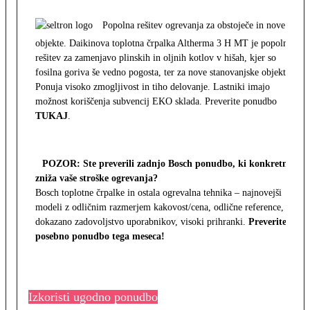
Popolna rešitev ogrevanja za obstoječe in nove
objekte. Daikinova toplotna črpalka Altherma 3 H MT je popolna
rešitev za zamenjavo plinskih in oljnih kotlov v hišah, kjer so
fosilna goriva še vedno pogosta, ter za nove stanovanjske objekte.
Ponuja visoko zmogljivost in tiho delovanje. Lastniki imajo
možnost koriščenja subvencij EKO sklada. Preverite ponudbo
TUKAJ
.
POZOR: Ste preverili zadnjo Bosch ponudbo, ki konkretno
zniža vaše stroške ogrevanja?
Bosch toplotne črpalke in ostala ogrevalna tehnika – najnovejši
modeli z odličnim razmerjem kakovost/cena, odlične reference,
dokazano zadovoljstvo uporabnikov, visoki prihranki.
Preverite
posebno ponudbo tega meseca!
Izkoristi ugodno ponudbo