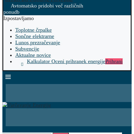
Avtomatsko pridobi več različnih
ponudb
Izpostavljamo
Toplotne črpalke
Sončne elektrarne
Lunos prezračevanje
Subvencije
Aktualne novice
Kalkulator Oceni prihranek energije
Prihrani