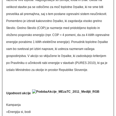
različne vire toplote. Najpogostejši so zemlja, voda in zrak. Glede na
velikost stavbe pa se odločimo za moč toplotne črpalke, ki ne sme biti
prevelika ali premajhna, saj s tem postane ogrevalni sistem neučinkovit.
Pomembno je izbrati kakovostno črpalko, ki zagotavlja visoko grelno
število. Grelno število (COP) je razmerje med pridobljeno toploto in
vloženo pogonsko energijo (npr. COP = 4 pomeni, da za 4 kWh ogrevalne
energije porabimo 1 kWh električne energije). Ponudnik toplotne črpalke
vam bo svetoval pri izbiri naprave, ki ustreza razmeram vašega
gospodinjstva. V akcijo so vključene le črpalke, ki zadostujejo kriterijem
po Pravilniku o učinkoviti rabi energije v stavbah (PURES 2010), ki ga je
izdalo Ministrstvo za okolje in prostor Republike Slovenije.
Ugodnosti akcije
Kampanja
»Energija si, bodi