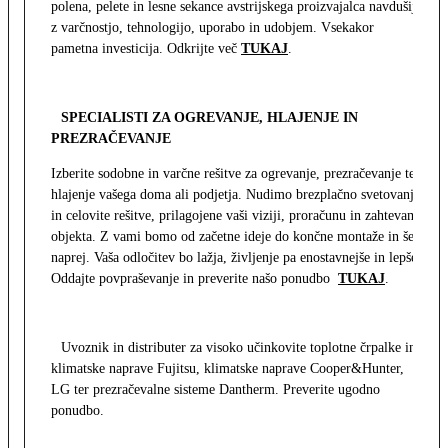
polena, pelete in lesne sekance avstrijskega proizvajalca navdušijo
z varčnostjo, tehnologijo, uporabo in udobjem. Vsekakor
pametna investicija. Odkrijte več
TUKAJ
.
SPECIALISTI ZA OGREVANJE, HLAJENJE IN
PREZRAČEVANJE
Izberite sodobne in varčne rešitve za ogrevanje, prezračevanje ter
hlajenje vašega doma ali podjetja. Nudimo brezplačno svetovanje
in celovite rešitve, prilagojene vaši viziji, proračunu in zahtevam
objekta. Z vami bomo od začetne ideje do končne montaže in še
naprej. Vaša odločitev bo lažja, življenje pa enostavnejše in lepše.
Oddajte povpraševanje in preverite našo ponudbo
TUKAJ
.
Uvoznik in distributer za visoko učinkovite toplotne črpalke in
klimatske naprave Fujitsu, klimatske naprave Cooper&Hunter,
LG ter prezračevalne sisteme Dantherm. Preverite ugodno
ponudbo.