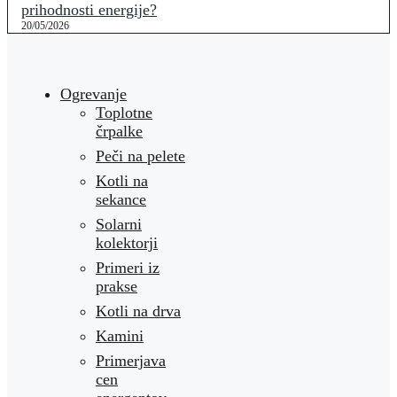
prihodnosti energije?
20/05/2026
Ogrevanje
Toplotne
črpalke
Peči na pelete
Kotli na
sekance
Solarni
kolektorji
Primeri iz
prakse
Kotli na drva
Kamini
Primerjava
cen