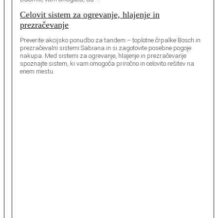
Celovit sistem za ogrevanje, hlajenje in
prezračevanje
Preverite akcijsko ponudbo za tandem – toplotne črpalke Bosch in
prezračevalni sistemi Sabiana in si zagotovite posebne pogoje
nakupa. Med sistemi za ogrevanje, hlajenje in prezračevanje
spoznajte sistem, ki vam omogoča priročno in celovito rešitev na
enem mestu.