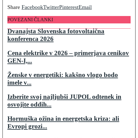
Share
Facebook
Twitter
Pinterest
Email
POVEZANI ČLANKI
Dvanajsta Slovenska fotovoltaična
konferenca 2026
Cena elektrike v 2026 – primerjava cenikov
GEN-I,...
Ženske v energetiki: kakšno vlogo bodo
imele v...
Izberite svoj najljubši JUPOL odtenek in
osvojite oddih...
Hormuška ožina in energetska kriza: ali
Evropi grozi...