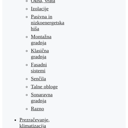
Okna, vrata
Izolacije
Pasivna in
nizkoenergetska
hiša
Montažna
gradnja
Klasična
gradnja
Fasadni
sistemi
Senčila
Talne obloge
Sonaravna
gradnja
Razno
Prezračevanje,
klimatizacija