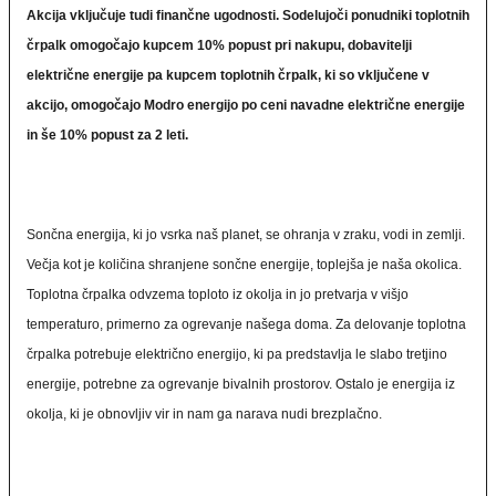
Akcija vključuje tudi finančne ugodnosti. Sodelujoči ponudniki toplotnih
črpalk omogočajo kupcem 10% popust pri nakupu, dobavitelji
električne energije pa kupcem toplotnih črpalk, ki so vključene v
akcijo, omogočajo Modro energijo po ceni navadne električne energije
in še 10% popust za 2 leti.
Sončna energija, ki jo vsrka naš planet, se ohranja v zraku, vodi in zemlji.
Večja kot je količina shranjene sončne energije, toplejša je naša okolica.
Toplotna črpalka odvzema toploto iz okolja in jo pretvarja v višjo
temperaturo, primerno za ogrevanje našega doma. Za delovanje toplotna
črpalka potrebuje električno energijo, ki pa predstavlja le slabo tretjino
energije, potrebne za ogrevanje bivalnih prostorov. Ostalo je energija iz
okolja, ki je obnovljiv vir in nam ga narava nudi brezplačno.