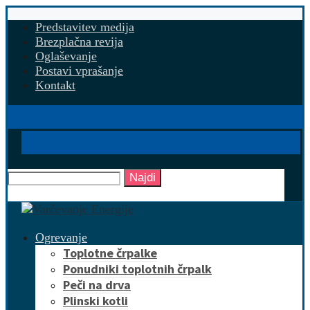
Predstavitev medija
Brezplačna revija
Oglaševanje
Postavi vprašanje
Kontakt
Najdi
Ogrevanje
Toplotne črpalke
Ponudniki toplotnih črpalk
Peči na drva
Plinski kotli