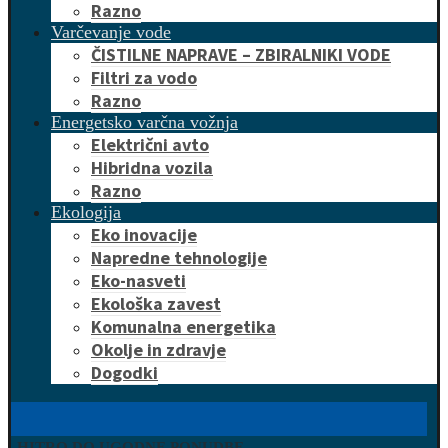
Razno
Varčevanje vode
ČISTILNE NAPRAVE – ZBIRALNIKI VODE
Filtri za vodo
Razno
Energetsko varčna vožnja
Električni avto
Hibridna vozila
Razno
Ekologija
Eko inovacije
Napredne tehnologije
Eko-nasveti
Ekološka zavest
Komunalna energetika
Okolje in zdravje
Dogodki
HITRO DO UGODNE PONUDBE