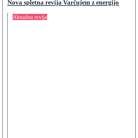
Nova spletna revija Varčujem z energijo
Aktualna revija