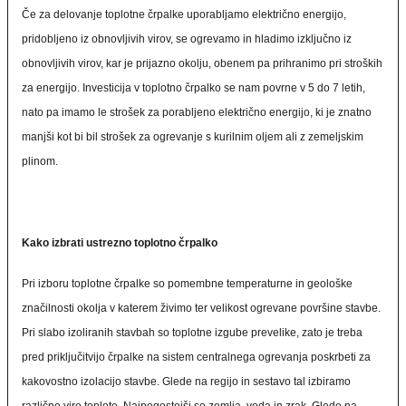
Če za delovanje toplotne črpalke uporabljamo električno energijo,
pridobljeno iz obnovljivih virov, se ogrevamo in hladimo izključno iz
obnovljivih virov, kar je prijazno okolju, obenem pa prihranimo pri stroških
za energijo. Investicija v toplotno črpalko se nam povrne v 5 do 7 letih,
nato pa imamo le strošek za porabljeno električno energijo, ki je znatno
manjši kot bi bil strošek za ogrevanje s kurilnim oljem ali z zemeljskim
plinom.
Kako izbrati ustrezno toplotno črpalko
Pri izboru toplotne črpalke so pomembne temperaturne in geološke
značilnosti okolja v katerem živimo ter velikost ogrevane površine stavbe.
Pri slabo izoliranih stavbah so toplotne izgube prevelike, zato je treba
pred priključitvijo črpalke na sistem centralnega ogrevanja poskrbeti za
kakovostno izolacijo stavbe. Glede na regijo in sestavo tal izbiramo