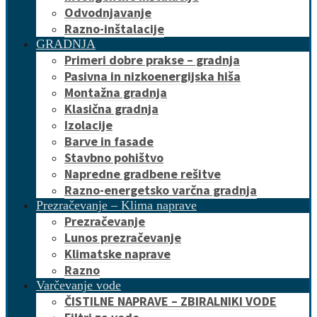
Odvodnjavanje
Razno-inštalacije
GRADNJA
Primeri dobre prakse – gradnja
Pasivna in nizkoenergijska hiša
Montažna gradnja
Klasična gradnja
Izolacije
Barve in fasade
Stavbno pohištvo
Napredne gradbene rešitve
Razno-energetsko varčna gradnja
Prezračevanje – Klima naprave
Prezračevanje
Lunos prezračevanje
Klimatske naprave
Razno
Varčevanje vode
ČISTILNE NAPRAVE – ZBIRALNIKI VODE