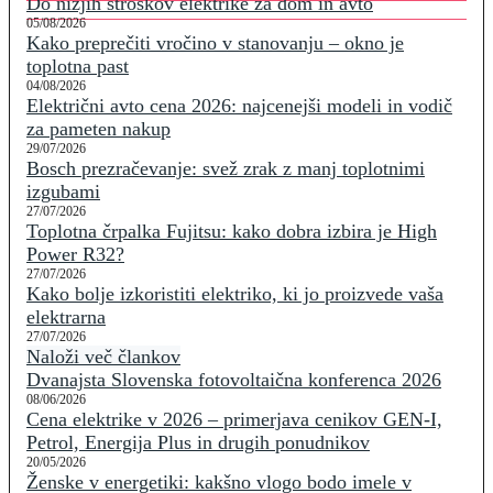
Do nižjih stroškov elektrike za dom in avto
05/08/2026
Kako preprečiti vročino v stanovanju – okno je
toplotna past
04/08/2026
Električni avto cena 2026: najcenejši modeli in vodič
za pameten nakup
29/07/2026
Bosch prezračevanje: svež zrak z manj toplotnimi
izgubami
27/07/2026
Toplotna črpalka Fujitsu: kako dobra izbira je High
Power R32?
27/07/2026
Kako bolje izkoristiti elektriko, ki jo proizvede vaša
elektrarna
27/07/2026
Naloži več člankov
Dvanajsta Slovenska fotovoltaična konferenca 2026
08/06/2026
Cena elektrike v 2026 – primerjava cenikov GEN-I,
Petrol, Energija Plus in drugih ponudnikov
20/05/2026
Ženske v energetiki: kakšno vlogo bodo imele v