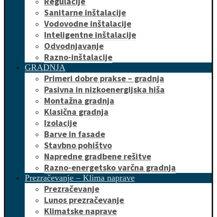
Regulacije
Sanitarne inštalacije
Vodovodne inštalacije
Inteligentne inštalacije
Odvodnjavanje
Razno-inštalacije
GRADNJA
Primeri dobre prakse – gradnja
Pasivna in nizkoenergijska hiša
Montažna gradnja
Klasična gradnja
Izolacije
Barve in fasade
Stavbno pohištvo
Napredne gradbene rešitve
Razno-energetsko varčna gradnja
Prezračevanje – Klima naprave
Prezračevanje
Lunos prezračevanje
Klimatske naprave