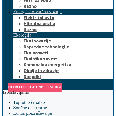
Filtri za vodo
Razno
Energetsko varčna vožnja
Električni avto
Hibridna vozila
Razno
Ekologija
Eko inovacije
Napredne tehnologije
Eko-nasveti
Ekološka zavest
Komunalna energetika
Okolje in zdravje
Dogodki
HITRO DO UGODNE PONUDBE
Izpostavljamo
Toplotne črpalke
Sončne elektrarne
Lunos prezračevanje