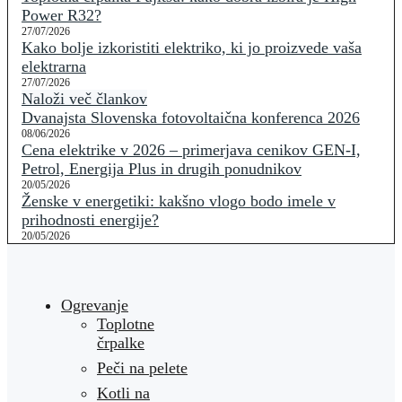
Power R32?
27/07/2026
Kako bolje izkoristiti elektriko, ki jo proizvede vaša
elektrarna
27/07/2026
Naloži več člankov
Dvanajsta Slovenska fotovoltaična konferenca 2026
08/06/2026
Cena elektrike v 2026 – primerjava cenikov GEN-I,
Petrol, Energija Plus in drugih ponudnikov
20/05/2026
Ženske v energetiki: kakšno vlogo bodo imele v
prihodnosti energije?
20/05/2026
Ogrevanje
Toplotne
črpalke
Peči na pelete
Kotli na