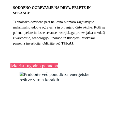
SODOBNO OGREVANJE NA DRVA, PELETE IN
SEKANCE
Tehnološko dovršene peči na lesno biomaso zagotavljajo
maksimalno udobje ogrevanja in ohranjajo čisto okolje. Kotli na
polena, pelete in lesne sekance avstrijskega proizvajalca navdušijo
z varčnostjo, tehnologijo, uporabo in udobjem. Vsekakor
pametna investicija. Odkrijte več
TUKAJ
.
Izkoristi ugodno ponudbo