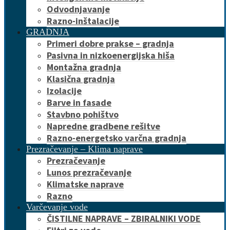
Odvodnjavanje
Razno-inštalacije
GRADNJA
Primeri dobre prakse – gradnja
Pasivna in nizkoenergijska hiša
Montažna gradnja
Klasična gradnja
Izolacije
Barve in fasade
Stavbno pohištvo
Napredne gradbene rešitve
Razno-energetsko varčna gradnja
Prezračevanje – Klima naprave
Prezračevanje
Lunos prezračevanje
Klimatske naprave
Razno
Varčevanje vode
ČISTILNE NAPRAVE – ZBIRALNIKI VODE