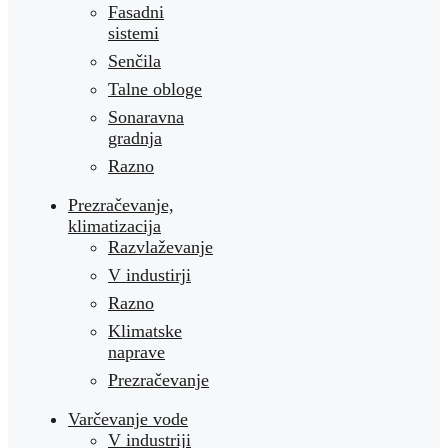
Fasadni
sistemi
Senčila
Talne obloge
Sonaravna
gradnja
Razno
Prezračevanje,
klimatizacija
Razvlaževanje
V industirji
Razno
Klimatske
naprave
Prezračevanje
Varčevanje vode
V industriji