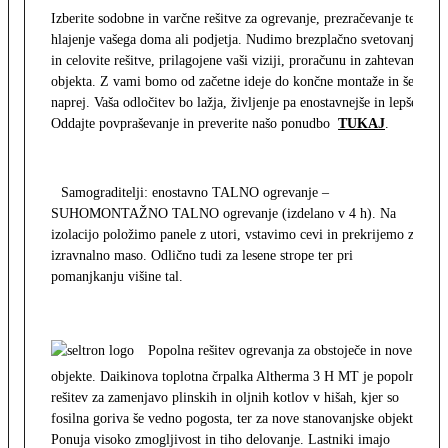
Izberite sodobne in varčne rešitve za ogrevanje, prezračevanje ter
hlajenje vašega doma ali podjetja. Nudimo brezplačno svetovanje
in celovite rešitve, prilagojene vaši viziji, proračunu in zahtevam
objekta. Z vami bomo od začetne ideje do končne montaže in še
naprej. Vaša odločitev bo lažja, življenje pa enostavnejše in lepše.
Oddajte povpraševanje in preverite našo ponudbo
TUKAJ
.
Samograditelji: enostavno TALNO ogrevanje –
SUHOMONTAŽNO TALNO ogrevanje (izdelano v 4 h). Na
izolacijo položimo panele z utori, vstavimo cevi in prekrijemo z
izravnalno maso. Odlično tudi za lesene strope ter pri
pomanjkanju višine tal.
Popolna rešitev ogrevanja za obstoječe in nove
objekte. Daikinova toplotna črpalka Altherma 3 H MT je popolna
rešitev za zamenjavo plinskih in oljnih kotlov v hišah, kjer so
fosilna goriva še vedno pogosta, ter za nove stanovanjske objekte.
Ponuja visoko zmogljivost in tiho delovanje. Lastniki imajo