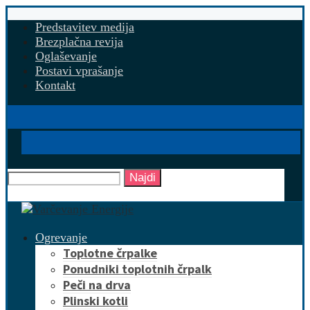
Predstavitev medija
Brezplačna revija
Oglaševanje
Postavi vprašanje
Kontakt
Najdi
Ogrevanje
Toplotne črpalke
Ponudniki toplotnih črpalk
Peči na drva
Plinski kotli