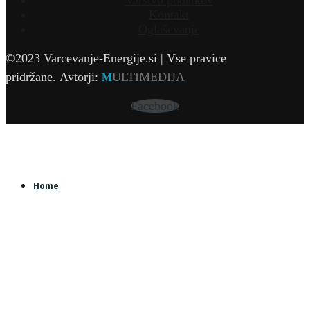
Varstvo podatkov
Kontakt
Oglaševanje
©2023 Varcevanje-Energije.si | Vse pravice
pridržane.
Avtorji:
ULTIMEDIJA
M
Facebook
Home