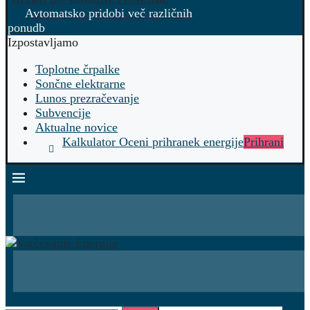
Avtomatsko pridobi več različnih
ponudb
Izpostavljamo
Toplotne črpalke
Sončne elektrarne
Lunos prezračevanje
Subvencije
Aktualne novice
Kalkulator Oceni prihranek energije
Prihrani