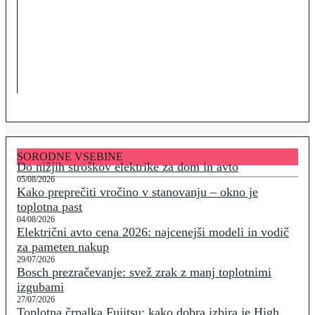
SORODNE VSEBINE
Do nižjih stroškov elektrike za dom in avto
05/08/2026
Kako preprečiti vročino v stanovanju – okno je
toplotna past
04/08/2026
Električni avto cena 2026: najcenejši modeli in vodič
za pameten nakup
29/07/2026
Bosch prezračevanje: svež zrak z manj toplotnimi
izgubami
27/07/2026
Toplotna črpalka Fujitsu: kako dobra izbira je High