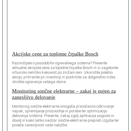
Akcijske cene za toplotne črpalke Bosch
Razmišljate o posodobitvi ogrevalnega sistema? Preverite
aktualne akcijske cene za toplotne črpalke Bosch in si zagotovite
vrhunsko nemško kakovost po znižani ceni. Izkoristite poletno
akcijo, prihranite pri investiciji in poskrbite za dolgoročno nizke
stroške ogrevanja vašega doma.
Monitoring sončne elektrarne – zakaj je nujen za
zanesljivo delovanje
Monitoring sončne elektrarne omogoča pravočasno odkrivanje
napak, spremljanje proizvodnje in porabe ter optimizacijo
delovanja sistema. Preverite, zakaj zgolj aplikacija pogosto ni
dovolj in kako lahko nadzor sončne elektrarne prepreči izgube ter
poveča zanesljivost vaše naložbe.