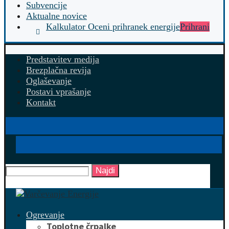
Subvencije
Aktualne novice
Kalkulator Oceni prihranek energije
Prihrani
Predstavitev medija
Brezplačna revija
Oglaševanje
Postavi vprašanje
Kontakt
Najdi
Ogrevanje
Toplotne črpalke