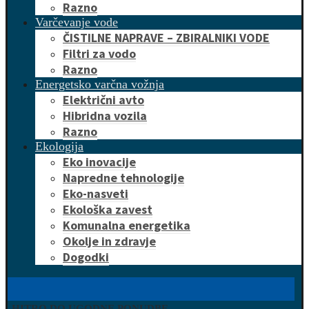
Razno
Varčevanje vode
ČISTILNE NAPRAVE – ZBIRALNIKI VODE
Filtri za vodo
Razno
Energetsko varčna vožnja
Električni avto
Hibridna vozila
Razno
Ekologija
Eko inovacije
Napredne tehnologije
Eko-nasveti
Ekološka zavest
Komunalna energetika
Okolje in zdravje
Dogodki
HITRO DO UGODNE PONUDBE