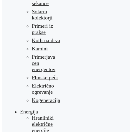
sekance
Solarni
kolektorji
Primeri iz
prakse
Kotli na drva
Kamini
Primerjava
cen
energentov
Plinske peči
Električno
ogrevanje
Kogeneracija
Energija
Hranilniki
električne
energije