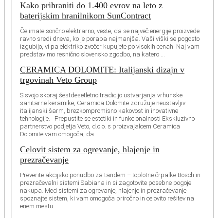
Kako prihraniti do 1.400 evrov na leto z
baterijskim hranilnikom SunContract
Če imate sončno elektrarno, veste, da se največ energije proizvede
ravno sredi dneva, ko je poraba najmanjša. Vaši viški se pogosto
izgubijo, vi pa elektriko zvečer kupujete po visokih cenah. Naj vam
predstavimo resnično slovensko zgodbo, na katero …
CERAMICA DOLOMITE: Italijanski dizajn v
trgovinah Veto Group
S svojo skoraj šestdesetletno tradicijo ustvarjanja vrhunske
sanitarne keramike, Ceramica Dolomite združuje neustavljiv
italijanski šarm, brezkompromisno kakovost in inovativne
tehnologije. Prepustite se estetiki in funkcionalnosti Ekskluzivno
partnerstvo podjetja Veto, d.o.o. s proizvajalcem Ceramica
Dolomite vam omogoča, da …
Celovit sistem za ogrevanje, hlajenje in
prezračevanje
Preverite akcijsko ponudbo za tandem – toplotne črpalke Bosch in
prezračevalni sistemi Sabiana in si zagotovite posebne pogoje
nakupa. Med sistemi za ogrevanje, hlajenje in prezračevanje
spoznajte sistem, ki vam omogoča priročno in celovito rešitev na
enem mestu.