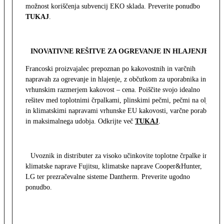
možnost koriščenja subvencij EKO sklada. Preverite ponudbo
TUKAJ
.
INOVATIVNE REŠITVE ZA OGREVANJE IN HLAJENJE
Francoski proizvajalec prepoznan po kakovostnih in varčnih
napravah za ogrevanje in hlajenje, z občutkom za uporabnika in z
vrhunskim razmerjem kakovost – cena. Poiščite svojo idealno
rešitev med toplotnimi črpalkami, plinskimi pečmi, pečmi na olje
in klimatskimi napravami vrhunske EU kakovosti, varčne porabe
in maksimalnega udobja. Odkrijte več
TUKAJ
.
Uvoznik in distributer za visoko učinkovite toplotne črpalke in
klimatske naprave Fujitsu, klimatske naprave Cooper&Hunter,
LG ter prezračevalne sisteme Dantherm. Preverite ugodno
ponudbo.