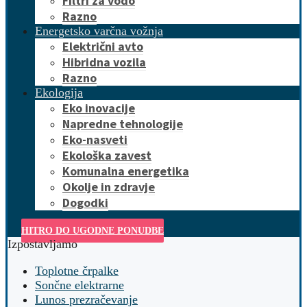
Filtri za vodo
Razno
Energetsko varčna vožnja
Električni avto
Hibridna vozila
Razno
Ekologija
Eko inovacije
Napredne tehnologije
Eko-nasveti
Ekološka zavest
Komunalna energetika
Okolje in zdravje
Dogodki
HITRO DO UGODNE PONUDBE
Izpostavljamo
Toplotne črpalke
Sončne elektrarne
Lunos prezračevanje