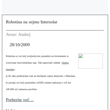
Robotina na sejmu Intersolar
Avtor: Andrej
28/10/2009
Robotina se vse bolj uveljavlja kot ponudnik na slovenskem in
svetovnem fotovoltaičnem trgu. Naš najnovejši izdelek »
String
monitor
«
je bil tako predstavljen tudi na letošnjem sejmu Intersolar v Münchnu;
ki postaja vse bolj pomembno stičišče solarne industrije z več kot
100.000 m2 razstavne površine.
Preberite več…