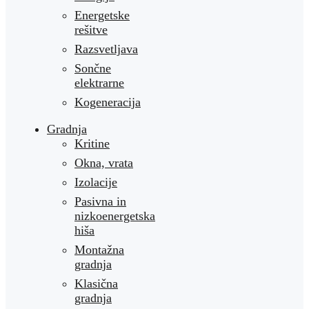
Energetske
rešitve
Razsvetljava
Sončne
elektrarne
Kogeneracija
Gradnja
Kritine
Okna, vrata
Izolacije
Pasivna in
nizkoenergetska
hiša
Montažna
gradnja
Klasična
gradnja