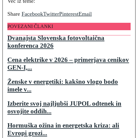
Več iz teme:
Share
Facebook
Twitter
Pinterest
Email
POVEZANI ČLANKI
Dvanajsta Slovenska fotovoltaična
konferenca 2026
Cena elektrike v 2026 – primerjava cenikov
GEN-I,...
Ženske v energetiki: kakšno vlogo bodo
imele v...
Izberite svoj najljubši JUPOL odtenek in
osvojite oddih...
Hormuška ožina in energetska kriza: ali
Evropi grozi...