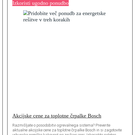
Izkoristi ugodno ponudbo
Akcijske cene za toplotne črpalke Bosch
Razmišljate o posodobitvi ogrevalnega sistema? Preverite
aktualne akcijske cene za toplotne črpalke Bosch in si zagotovite
vrhunsko nemško kakovost po znižani ceni. Izkoristite poletno