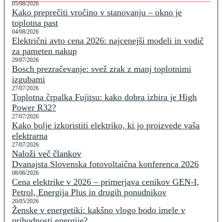
05/08/2026
Kako preprečiti vročino v stanovanju – okno je
toplotna past
04/08/2026
Električni avto cena 2026: najcenejši modeli in vodič
za pameten nakup
29/07/2026
Bosch prezračevanje: svež zrak z manj toplotnimi
izgubami
27/07/2026
Toplotna črpalka Fujitsu: kako dobra izbira je High
Power R32?
27/07/2026
Kako bolje izkoristiti elektriko, ki jo proizvede vaša
elektrarna
27/07/2026
Naloži več člankov
Dvanajsta Slovenska fotovoltaična konferenca 2026
08/06/2026
Cena elektrike v 2026 – primerjava cenikov GEN-I,
Petrol, Energija Plus in drugih ponudnikov
20/05/2026
Ženske v energetiki: kakšno vlogo bodo imele v
prihodnosti energije?