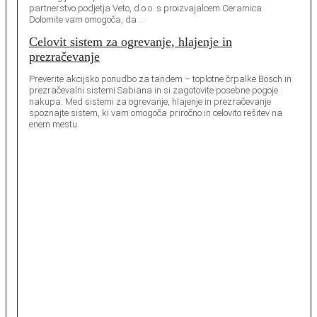
partnerstvo podjetja Veto, d.o.o. s proizvajalcem Ceramica
Dolomite vam omogoča, da …
Celovit sistem za ogrevanje, hlajenje in
prezračevanje
Preverite akcijsko ponudbo za tandem – toplotne črpalke Bosch in
prezračevalni sistemi Sabiana in si zagotovite posebne pogoje
nakupa. Med sistemi za ogrevanje, hlajenje in prezračevanje
spoznajte sistem, ki vam omogoča priročno in celovito rešitev na
enem mestu.