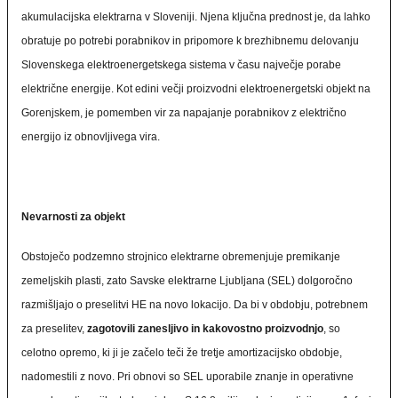
akumulacijska elektrarna v Sloveniji. Njena ključna prednost je, da lahko
obratuje po potrebi porabnikov in pripomore k brezhibnemu delovanju
Slovenskega elektroenergetskega sistema v času največje porabe
električne energije. Kot edini večji proizvodni elektroenergetski objekt na
Gorenjskem, je pomemben vir za napajanje porabnikov z električno
energijo iz obnovljivega vira.
Nevarnosti za objekt
Obstoječo podzemno strojnico elektrarne obremenjuje premikanje
zemeljskih plasti, zato Savske elektrarne Ljubljana (SEL) dolgoročno
razmišljajo o preselitvi HE na novo lokacijo. Da bi v obdobju, potrebnem
za preselitev,
zagotovili zanesljivo in kakovostno proizvodnjo
, so
celotno opremo, ki ji je začelo teči že tretje amortizacijsko obdobje,
nadomestili z novo. Pri obnovi so SEL uporabile znanje in operativne