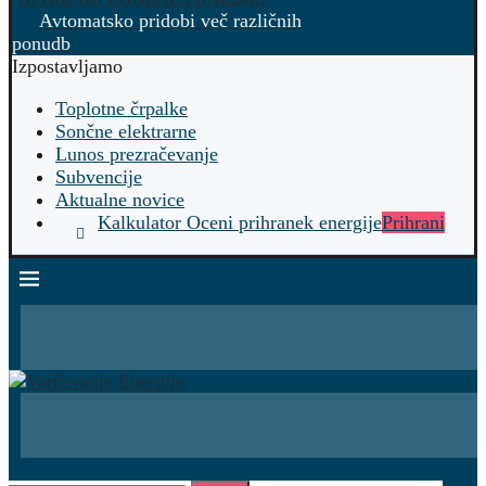
Avtomatsko pridobi več različnih
ponudb
Izpostavljamo
Toplotne črpalke
Sončne elektrarne
Lunos prezračevanje
Subvencije
Aktualne novice
Kalkulator Oceni prihranek energije
Prihrani