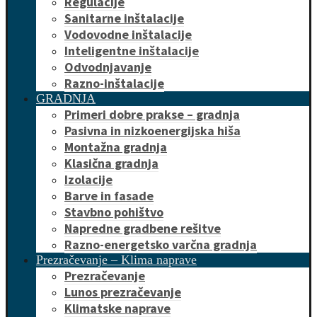
Regulacije
Sanitarne inštalacije
Vodovodne inštalacije
Inteligentne inštalacije
Odvodnjavanje
Razno-inštalacije
GRADNJA
Primeri dobre prakse – gradnja
Pasivna in nizkoenergijska hiša
Montažna gradnja
Klasična gradnja
Izolacije
Barve in fasade
Stavbno pohištvo
Napredne gradbene rešitve
Razno-energetsko varčna gradnja
Prezračevanje – Klima naprave
Prezračevanje
Lunos prezračevanje
Klimatske naprave