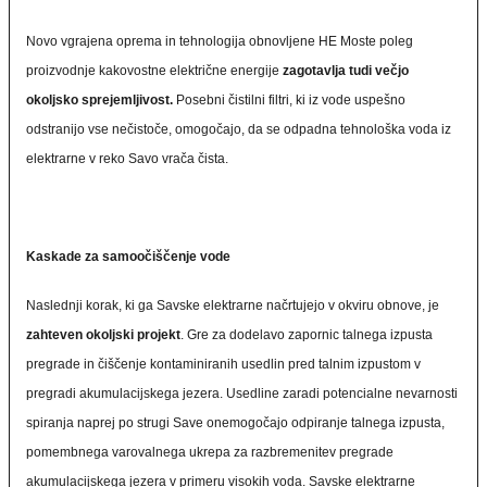
Novo vgrajena oprema in tehnologija obnovljene HE Moste poleg
proizvodnje kakovostne električne energije
zagotavlja tudi večjo
okoljsko sprejemljivost.
Posebni čistilni filtri, ki iz vode uspešno
odstranijo vse nečistoče, omogočajo, da se odpadna tehnološka voda iz
elektrarne v reko Savo vrača čista.
Kaskade za samoočiščenje vode
Naslednji korak, ki ga Savske elektrarne načrtujejo v okviru obnove, je
zahteven okoljski projekt
. Gre za dodelavo zapornic talnega izpusta
pregrade in čiščenje kontaminiranih usedlin pred talnim izpustom v
pregradi akumulacijskega jezera. Usedline zaradi potencialne nevarnosti
spiranja naprej po strugi Save onemogočajo odpiranje talnega izpusta,
pomembnega varovalnega ukrepa za razbremenitev pregrade
akumulacijskega jezera v primeru visokih voda. Savske elektrarne