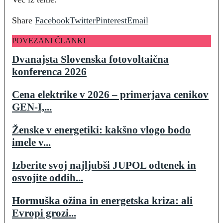
Share
Facebook
Twitter
Pinterest
Email
POVEZANI ČLANKI
Dvanajsta Slovenska fotovoltaična
konferenca 2026
Cena elektrike v 2026 – primerjava cenikov
GEN-I,...
Ženske v energetiki: kakšno vlogo bodo
imele v...
Izberite svoj najljubši JUPOL odtenek in
osvojite oddih...
Hormuška ožina in energetska kriza: ali
Evropi grozi...