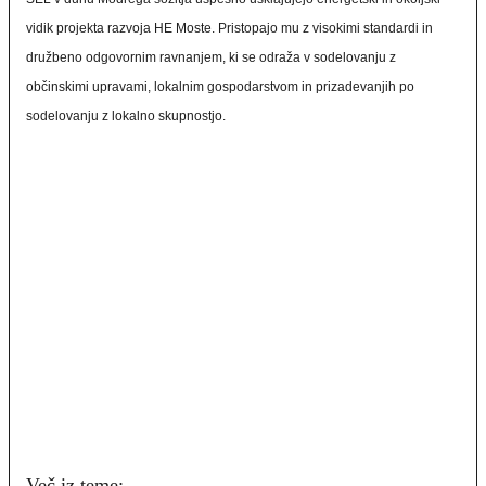
vidik projekta razvoja HE Moste. Pristopajo mu z visokimi standardi in
družbeno odgovornim ravnanjem, ki se odraža v sodelovanju z
občinskimi upravami, lokalnim gospodarstvom in prizadevanjih po
sodelovanju z lokalno skupnostjo.
erevija varčujem z energijo energetika he moste
varčevanje energije
Več iz teme: