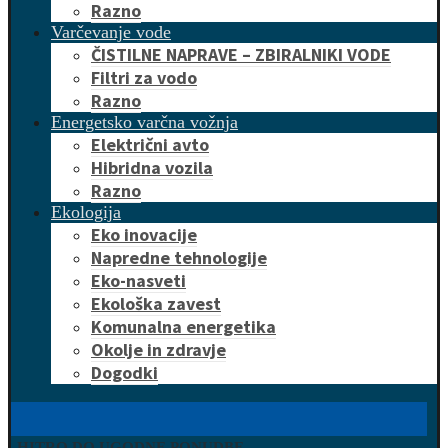
Razno
Varčevanje vode
ČISTILNE NAPRAVE – ZBIRALNIKI VODE
Filtri za vodo
Razno
Energetsko varčna vožnja
Električni avto
Hibridna vozila
Razno
Ekologija
Eko inovacije
Napredne tehnologije
Eko-nasveti
Ekološka zavest
Komunalna energetika
Okolje in zdravje
Dogodki
HITRO DO UGODNE PONUDBE