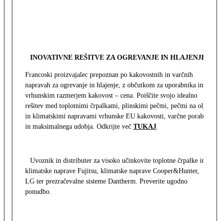
INOVATIVNE REŠITVE ZA OGREVANJE IN HLAJENJE
Francoski proizvajalec prepoznan po kakovostnih in varčnih
napravah za ogrevanje in hlajenje, z občutkom za uporabnika in z
vrhunskim razmerjem kakovost – cena. Poiščite svojo idealno
rešitev med toplotnimi črpalkami, plinskimi pečmi, pečmi na olje
in klimatskimi napravami vrhunske EU kakovosti, varčne porabe
in maksimalnega udobja. Odkrijte več
TUKAJ
.
Uvoznik in distributer za visoko učinkovite toplotne črpalke in
klimatske naprave Fujitsu, klimatske naprave Cooper&Hunter,
LG ter prezračevalne sisteme Dantherm. Preverite ugodno
ponudbo.