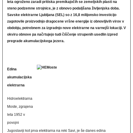
leta ogroženo zaradi pritiska premikajočih se zemeljskih plasti na
steno podzemne strojnice, je z obnovo podaljšana življenjska doba.
Savske elektrarne Ljubljana (SEL) so z 16,8 milijonsko investicijo
zagotovile proizvodnjo dragocene vršne energije iz obnovljivih virov v
obdobju, potrebnem za izgradnjo nove elektrarne na varnejši lokaciji. V
okviru obnove pa načrtujejo tudi čiščenje strupenih usedlin izpred
pregrade akumulacijskega jezera.
Edina
akumulacijska
elektrarna
Hidroelektrarna
Moste, zgrajena
leta 1952 v
povojni
Jugoslaviji kot prva elektrarna na reki Savi, je še danes edina