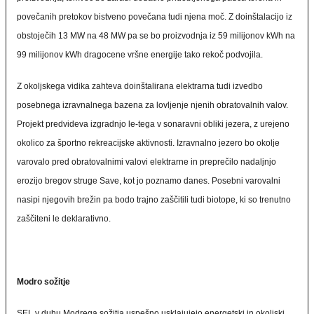
povečanih pretokov bistveno povečana tudi njena moč. Z doinštalacijo iz
obstoječih 13 MW na 48 MW pa se bo proizvodnja iz 59 milijonov kWh na
99 milijonov kWh dragocene vršne energije tako rekoč podvojila.
Z okoljskega vidika zahteva doinštalirana elektrarna tudi izvedbo
posebnega izravnalnega bazena za lovljenje njenih obratovalnih valov.
Projekt predvideva izgradnjo le-tega v sonaravni obliki jezera, z urejeno
okolico za športno rekreacijske aktivnosti. Izravnalno jezero bo okolje
varovalo pred obratovalnimi valovi elektrarne in preprečilo nadaljnjo
erozijo bregov struge Save, kot jo poznamo danes. Posebni varovalni
nasipi njegovih brežin pa bodo trajno zaščitili tudi biotope, ki so trenutno
zaščiteni le deklarativno.
Modro sožitje
SEL v duhu Modrega sožitja uspešno usklajujejo energetski in okoljski