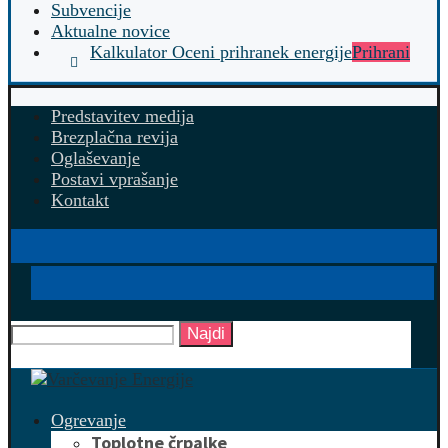
Subvencije
Aktualne novice
Kalkulator Oceni prihranek energije
Prihrani
Predstavitev medija
Brezplačna revija
Oglaševanje
Postavi vprašanje
Kontakt
Najdi
Ogrevanje
Toplotne črpalke