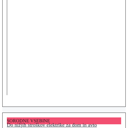
SORODNE VSEBINE
Do nižjih stroškov elektrike za dom in avto