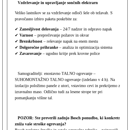
Vzdrževanje in upravljanje sončnih elektrarn
Veliko lastnikov se za vzdrževanje odloči šele ob težavah. S
pravočasno izbiro paketa poskrbite za:
✔
Zanesljivost delovanja
– 24/7 nadzor in odpravo napak
✔
Varnost
– preprečevanje požarov in okvar
✔
Brezskrbnost
– reševanje napak na enem mestu
✔
Dolgoročne prihranke
– analiza in optimizacija sistema
✔
Zavarovanje
– ugodno kritje prek krovne police
Samograditelji: enostavno TALNO ogrevanje –
SUHOMONTAŽNO TALNO ogrevanje (izdelano v 4 h). Na
izolacijo položimo panele z utori, vstavimo cevi in prekrijemo z
izravnalno maso. Odlično tudi za lesene strope ter pri
pomanjkanju višine tal.
POZOR: Ste preverili zadnjo Bosch ponudbo, ki konkretno
zniža vaše stroške ogrevanja?