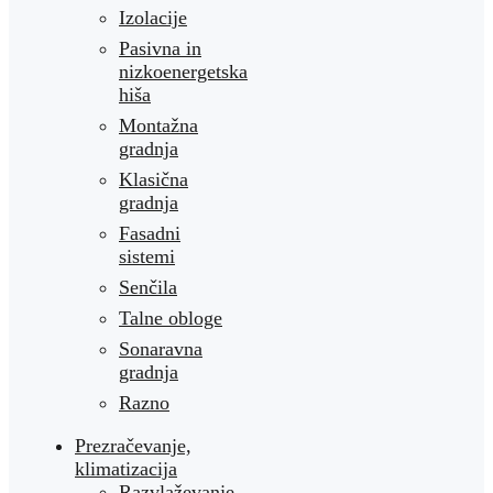
Izolacije
Pasivna in
nizkoenergetska
hiša
Montažna
gradnja
Klasična
gradnja
Fasadni
sistemi
Senčila
Talne obloge
Sonaravna
gradnja
Razno
Prezračevanje,
klimatizacija
Razvlaževanje