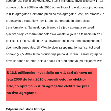
sposobnosti svojih strokovnjakov. S 16,8 milijonsko investicijo so v 1. fazi
obnove od leta 2008 do leta 2010 obnovili celotno elektro-strojno opremo
in iz tri agregatne elektrarne prešli na dvo agregatno. Večji del stroškov je
predstavljalo vlaganje v novi turbini, generatorje in energetske
transformatorje. Na mestu opuščenega tretjega agregata so izvedli
ojačitve strojnice z armiranobetonsko konstrukcijo in na ta način ublažili
pritiske, ki jih povzroča plaz na stavbo strojnice. Skupna navidezna moč
dveh novih agregatov, 18 MVA, je sicer za spoznanje manjša, kot pred
obnovo (22,5 MVA), letna proizvodnja pa bo kljub temu, zaradi vgrajene
nove sodobne opreme, ostala enaka kot pred obnovo (59 milijonov kWh).
S 16,8 milijonsko investicijo so v 1. fazi obnove od
leta 2008 do leta 2010 obnovili celotno elektro-
strojno opremo in iz tri agregatne elektrarne prešli
na dvo agregatno.
Odpadne nečistoče filtrirajo