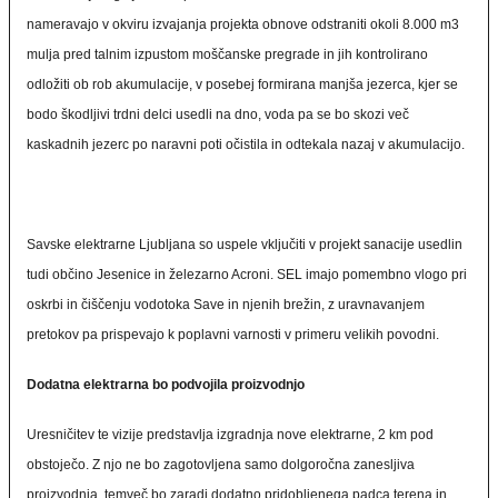
nameravajo v okviru izvajanja projekta obnove odstraniti okoli 8.000 m3
mulja pred talnim izpustom moščanske pregrade in jih kontrolirano
odložiti ob rob akumulacije, v posebej formirana manjša jezerca, kjer se
bodo škodljivi trdni delci usedli na dno, voda pa se bo skozi več
kaskadnih jezerc po naravni poti očistila in odtekala nazaj v akumulacijo.
Savske elektrarne Ljubljana so uspele vključiti v projekt sanacije usedlin
tudi občino Jesenice in železarno Acroni. SEL imajo pomembno vlogo pri
oskrbi in čiščenju vodotoka Save in njenih brežin, z uravnavanjem
pretokov pa prispevajo k poplavni varnosti v primeru velikih povodni.
Dodatna elektrarna bo podvojila proizvodnjo
Uresničitev te vizije predstavlja izgradnja nove elektrarne, 2 km pod
obstoječo. Z njo ne bo zagotovljena samo dolgoročna zanesljiva
proizvodnja, temveč bo zaradi dodatno pridobljenega padca terena in