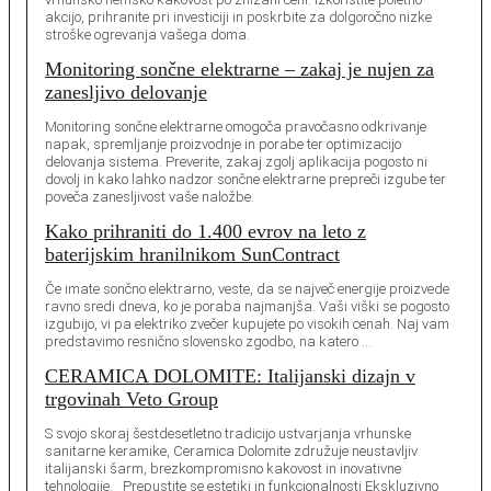
akcijo, prihranite pri investiciji in poskrbite za dolgoročno nizke
stroške ogrevanja vašega doma.
Monitoring sončne elektrarne – zakaj je nujen za
zanesljivo delovanje
Monitoring sončne elektrarne omogoča pravočasno odkrivanje
napak, spremljanje proizvodnje in porabe ter optimizacijo
delovanja sistema. Preverite, zakaj zgolj aplikacija pogosto ni
dovolj in kako lahko nadzor sončne elektrarne prepreči izgube ter
poveča zanesljivost vaše naložbe.
Kako prihraniti do 1.400 evrov na leto z
baterijskim hranilnikom SunContract
Če imate sončno elektrarno, veste, da se največ energije proizvede
ravno sredi dneva, ko je poraba najmanjša. Vaši viški se pogosto
izgubijo, vi pa elektriko zvečer kupujete po visokih cenah. Naj vam
predstavimo resnično slovensko zgodbo, na katero …
CERAMICA DOLOMITE: Italijanski dizajn v
trgovinah Veto Group
S svojo skoraj šestdesetletno tradicijo ustvarjanja vrhunske
sanitarne keramike, Ceramica Dolomite združuje neustavljiv
italijanski šarm, brezkompromisno kakovost in inovativne
tehnologije. Prepustite se estetiki in funkcionalnosti Ekskluzivno