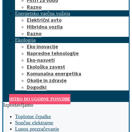
Filtri za vodo
Razno
Energetsko varčna vožnja
Električni avto
Hibridna vozila
Razno
Ekologija
Eko inovacije
Napredne tehnologije
Eko-nasveti
Ekološka zavest
Komunalna energetika
Okolje in zdravje
Dogodki
HITRO DO UGODNE PONUDBE
Izpostavljamo
Toplotne črpalke
Sončne elektrarne
Lunos prezračevanje