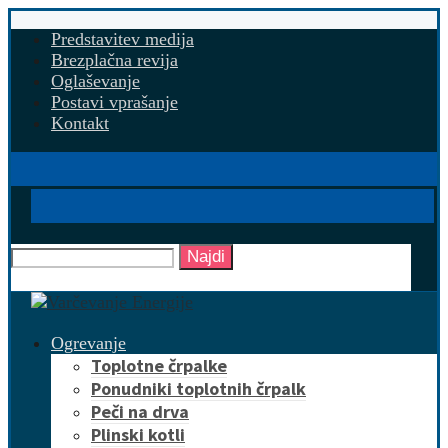
Predstavitev medija
Brezplačna revija
Oglaševanje
Postavi vprašanje
Kontakt
Najdi
Ogrevanje
Toplotne črpalke
Ponudniki toplotnih črpalk
Peči na drva
Plinski kotli