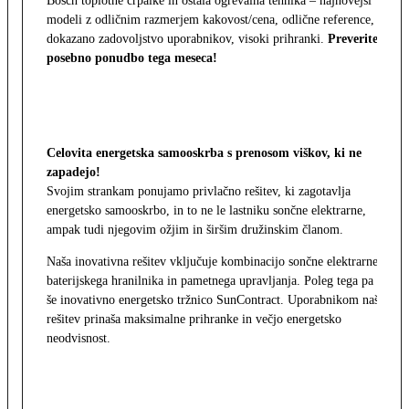
Bosch toplotne črpalke in ostala ogrevalna tehnika – najnovejši
modeli z odličnim razmerjem kakovost/cena, odlične reference,
dokazano zadovoljstvo uporabnikov, visoki prihranki.
Preverite
posebno ponudbo tega meseca!
Celovita energetska samooskrba s prenosom viškov, ki ne
zapadejo!
Svojim strankam ponujamo privlačno rešitev, ki zagotavlja
energetsko samooskrbo, in to ne le lastniku sončne elektrarne,
ampak tudi njegovim ožjim in širšim družinskim članom.
Naša inovativna rešitev vključuje kombinacijo sončne elektrarne,
baterijskega hranilnika in pametnega upravljanja. Poleg tega pa
še inovativno energetsko tržnico SunContract. Uporabnikom naša
rešitev prinaša maksimalne prihranke in večjo energetsko
neodvisnost.