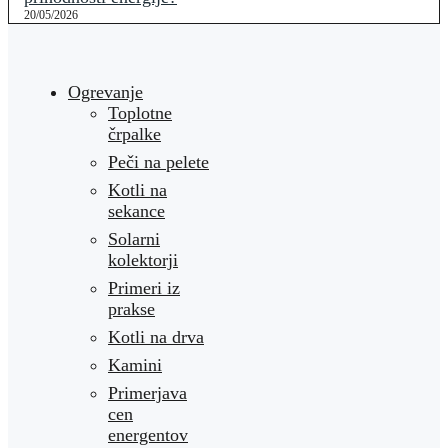
20/05/2026
Ogrevanje
Toplotne
črpalke
Peči na pelete
Kotli na
sekance
Solarni
kolektorji
Primeri iz
prakse
Kotli na drva
Kamini
Primerjava
cen
energentov