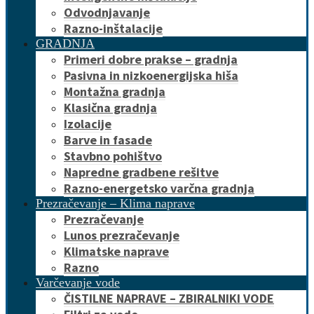
Odvodnjavanje
Razno-inštalacije
GRADNJA
Primeri dobre prakse – gradnja
Pasivna in nizkoenergijska hiša
Montažna gradnja
Klasična gradnja
Izolacije
Barve in fasade
Stavbno pohištvo
Napredne gradbene rešitve
Razno-energetsko varčna gradnja
Prezračevanje – Klima naprave
Prezračevanje
Lunos prezračevanje
Klimatske naprave
Razno
Varčevanje vode
ČISTILNE NAPRAVE – ZBIRALNIKI VODE