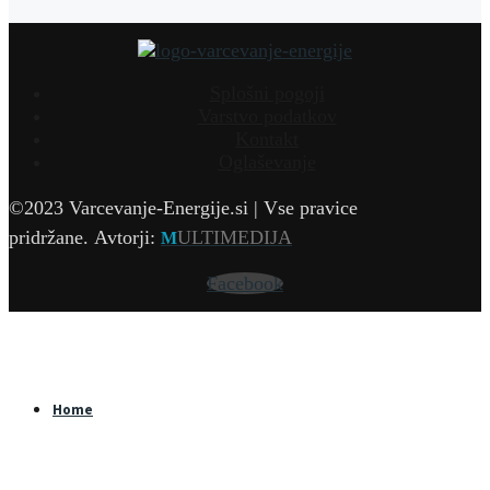
Splošni pogoji
Varstvo podatkov
Kontakt
Oglaševanje
©2023 Varcevanje-Energije.si | Vse pravice
pridržane.
Avtorji:
ULTIMEDIJA
M
Facebook
Home