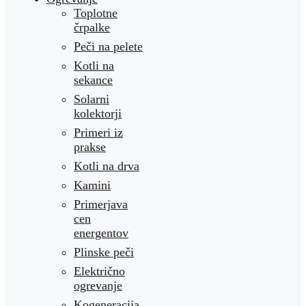
Toplotne
črpalke
Peči na pelete
Kotli na
sekance
Solarni
kolektorji
Primeri iz
prakse
Kotli na drva
Kamini
Primerjava
cen
energentov
Plinske peči
Električno
ogrevanje
Kogeneracija