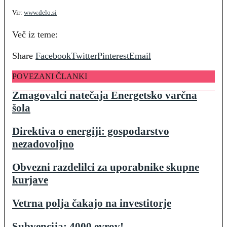
Vir:
www.delo.si
Več iz teme:
Share
Facebook
Twitter
Pinterest
Email
POVEZANI ČLANKI
Zmagovalci natečaja Energetsko varčna
šola
Direktiva o energiji: gospodarstvo
nezadovoljno
Obvezni razdelilci za uporabnike skupne
kurjave
Vetrna polja čakajo na investitorje
Subvencija: 4000 evrov!