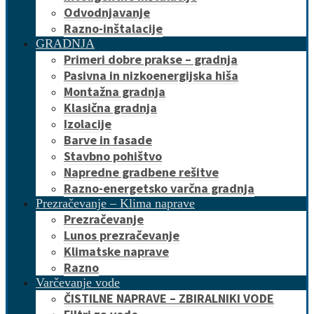
Odvodnjavanje
Razno-inštalacije
GRADNJA
Primeri dobre prakse – gradnja
Pasivna in nizkoenergijska hiša
Montažna gradnja
Klasična gradnja
Izolacije
Barve in fasade
Stavbno pohištvo
Napredne gradbene rešitve
Razno-energetsko varčna gradnja
Prezračevanje – Klima naprave
Prezračevanje
Lunos prezračevanje
Klimatske naprave
Razno
Varčevanje vode
ČISTILNE NAPRAVE – ZBIRALNIKI VODE