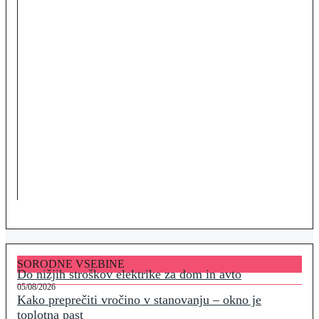
SORODNE VSEBINE
Do nižjih stroškov elektrike za dom in avto
05/08/2026
Kako preprečiti vročino v stanovanju – okno je
toplotna past