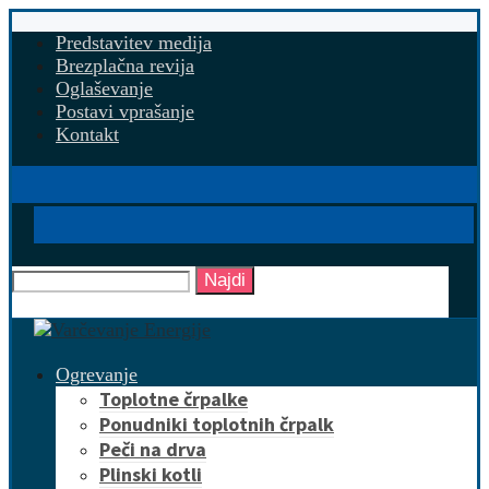
Predstavitev medija
Brezplačna revija
Oglaševanje
Postavi vprašanje
Kontakt
Najdi
Ogrevanje
Toplotne črpalke
Ponudniki toplotnih črpalk
Peči na drva
Plinski kotli