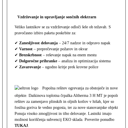
Vzdrževanje in upravljanje sončnih elektrarn
Veliko lastnikov se za vzdrževanje odloči šele ob težavah. S
pravočasno izbiro paketa poskrbite za:
✔
Zanesljivost delovanja
– 24/7 nadzor in odpravo napak
✔
Varnost
– preprečevanje požarov in okvar
✔
Brezskrbnost
– reševanje napak na enem mestu
✔
Dolgoročne prihranke
– analiza in optimizacija sistema
✔
Zavarovanje
– ugodno kritje prek krovne police
Popolna rešitev ogrevanja za obstoječe in nove
objekte. Daikinova toplotna črpalka Altherma 3 H MT je popolna
rešitev za zamenjavo plinskih in oljnih kotlov v hišah, kjer so
fosilna goriva še vedno pogosta, ter za nove stanovanjske objekte.
Ponuja visoko zmogljivost in tiho delovanje. Lastniki imajo
možnost koriščenja subvencij EKO sklada. Preverite ponudbo
TUKAJ
.