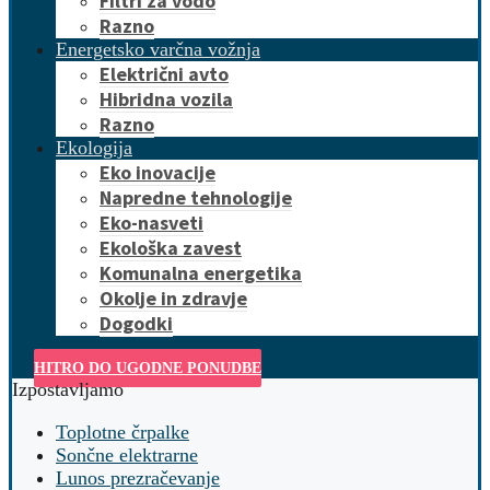
Filtri za vodo
Razno
Energetsko varčna vožnja
Električni avto
Hibridna vozila
Razno
Ekologija
Eko inovacije
Napredne tehnologije
Eko-nasveti
Ekološka zavest
Komunalna energetika
Okolje in zdravje
Dogodki
HITRO DO UGODNE PONUDBE
Izpostavljamo
Toplotne črpalke
Sončne elektrarne
Lunos prezračevanje