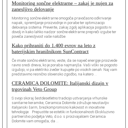
Monitoring sončne elektrarne – zakaj je nujen za
zanesljivo delovanje
Monitoring sončne elektrarne omogoča pravočasno odkrivanje
napak, spremljanje proizvodnje in porabe ter optimizacijo
delovanja sistema. Preverite, zakaj zgolj aplikacija pogosto ni
dovolj in kako lahko nadzor sončne elektrarne prepreči izgube ter
poveča zanesljivost vaše naložbe.
Kako prihraniti do 1.400 evrov na leto z
baterijskim hranilnikom SunContract
Če imate sončno elektrarno, veste, da se največ energije proizvede
ravno sredi dneva, ko je poraba najmanjša. Vaši viški se pogosto
izgubijo, vi pa elektriko zvečer kupujete po visokih cenah. Naj vam
predstavimo resnično slovensko zgodbo, na katero …
CERAMICA DOLOMITE: Italijanski dizajn v
trgovinah Veto Group
S svojo skoraj šestdesetletno tradicijo ustvarjanja vrhunske
sanitarne keramike, Ceramica Dolomite združuje neustavljiv
italijanski šarm, brezkompromisno kakovost in inovativne
tehnologije. Prepustite se estetiki in funkcionalnosti Ekskluzivno
partnerstvo podjetja Veto, d.o.o. s proizvajalcem Ceramica
Dolomite vam omogoča, da …