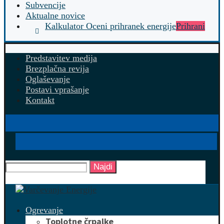
Subvencije
Aktualne novice
Kalkulator Oceni prihranek energije
Prihrani
Predstavitev medija
Brezplačna revija
Oglaševanje
Postavi vprašanje
Kontakt
Najdi
Ogrevanje
Toplotne črpalke