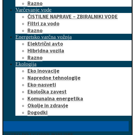
Razno
Varčevanje vode
ČISTILNE NAPRAVE – ZBIRALNIKI VODE
Filtri za vodo
Razno
Energetsko varčna vožnja
Električni avto
Hibridna vozila
Razno
Ekologija
Eko inovacije
Napredne tehnologije
Eko-nasveti
Ekološka zavest
Komunalna energetika
Okolje in zdravje
Dogodki
HITRO DO UGODNE PONUDBE