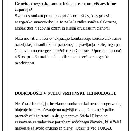
Celovita energetska samooskrba s prenosom viškov, ki ne
zapadejo!
Svojim strankam ponujamo privlačno rešitev, ki zagotavlja
energetsko samooskrbo, in to ne le lastniku sončne elektrarne,
ampak tudi njegovim ožjim in širšim družinskim članom.
Naša inovativna rešitev vključuje kombinacijo sončne elektrarne,
baterijskega hranilnika in pametnega upravljanja. Poleg tega pa
še inovativno energetsko tržnico SunContract. Uporabnikom naša
rešitev prinaša maksimalne prihranke in večjo energetsko
neodvisnost.
DOBRODOŠLI V SVETU VRHUNSKE TEHNOLOGIJE
Nemška tehnologija, brezkompromisna v kakovosti – ogrevanje,
hlajenje in prezračevanje na najvišji ravni. Toplotne črpalke,
prezračevalni sistemi in druge naprave Stiebel Eltron so
zasnovane za zadostitev potrebam sodobnega človeka, ki si želi le
najboljše za svojo družino in planet. Odkrijte več
TUKAJ
.