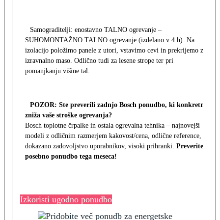
Samograditelji: enostavno TALNO ogrevanje –
SUHOMONTAŽNO TALNO ogrevanje (izdelano v 4 h). Na
izolacijo položimo panele z utori, vstavimo cevi in prekrijemo z
izravnalno maso. Odlično tudi za lesene strope ter pri
pomanjkanju višine tal.
POZOR: Ste preverili zadnjo Bosch ponudbo, ki konkretno
zniža vaše stroške ogrevanja?
Bosch toplotne črpalke in ostala ogrevalna tehnika – najnovejši
modeli z odličnim razmerjem kakovost/cena, odlične reference,
dokazano zadovoljstvo uporabnikov, visoki prihranki.
Preverite
posebno ponudbo tega meseca!
Izkoristi ugodno ponudbo