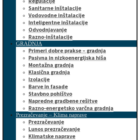
Regulacije
Sanitarne inštalacije
Vodovodne inštalacije
Inteligentne inštalacije
Odvodnjavanje
Razno-inštalacije
GRADNJA
Primeri dobre prakse – gradnja
Pasivna in nizkoenergijska hiša
Montažna gradnja
Klasična gradnja
Izolacije
Barve in fasade
Stavbno pohištvo
Napredne gradbene rešitve
Razno-energetsko varčna gradnja
Prezračevanje – Klima naprave
Prezračevanje
Lunos prezračevanje
Klimatske naprave