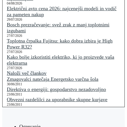
04/08/2026
Električni avto cena 2026: najcenejši modeli in vodič
za pameten nakup
29/07/2026
Bosch prezračevanje: svež zrak z manj toplotnimi
izgubami
27/07/2026
Toplotna črpalka Fujitsu: kako dobra izbira je High
Power R32?
27/07/2026
Kako bolje izkoristiti elektriko, ki jo proizvede vaša
elektrarna
27/07/2026
Naloži več člankov
Zmagovalci natečaja Energetsko varčna šola
30/06/2011
Direktiva o energiji: gospodarstvo nezadovoljno
23/06/2011
Obvezni razdelilci za uporabnike skupne kurjave
23/06/2011
Ogrevanje