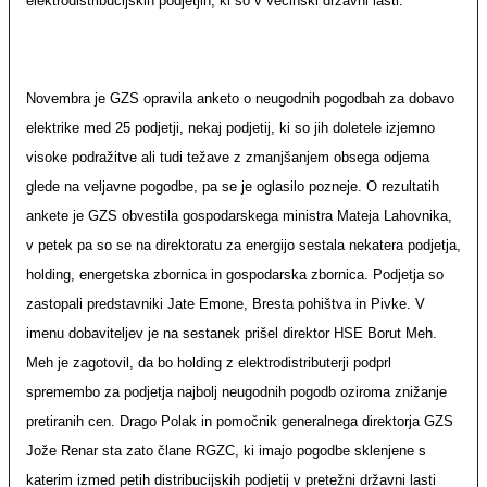
elektrodistribucijskih podjetjih, ki so v večinski državni lasti.
Novembra je GZS opravila anketo o neugodnih pogodbah za dobavo
elektrike med 25 podjetji, nekaj podjetij, ki so jih doletele izjemno
visoke podražitve ali tudi težave z zmanjšanjem obsega odjema
glede na veljavne pogodbe, pa se je oglasilo pozneje. O rezultatih
ankete je GZS obvestila gospodarskega ministra Mateja Lahovnika,
v petek pa so se na direktoratu za energijo sestala nekatera podjetja,
holding, energetska zbornica in gospodarska zbornica. Podjetja so
zastopali predstavniki Jate Emone, Bresta pohištva in Pivke. V
imenu dobaviteljev je na sestanek prišel direktor HSE Borut Meh.
Meh je zagotovil, da bo holding z elektrodistributerji podprl
spremembo za podjetja najbolj neugodnih pogodb oziroma znižanje
pretiranih cen. Drago Polak in pomočnik generalnega direktorja GZS
Jože Renar sta zato člane RGZC, ki imajo pogodbe sklenjene s
katerim izmed petih distribucijskih podjetij v pretežni državni lasti