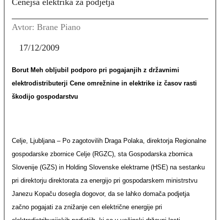
Cenejša elektrika za podjetja
Avtor: Brane Piano
17/12/2009
Borut Meh obljubil podporo pri pogajanjih z državnimi
elektrodistributerji Cene omrežnine in elektrike iz časov rasti
škodijo gospodarstvu
Celje, Ljubljana – Po zagotovilih Draga Polaka, direktorja Regionalne
gospodarske zbornice Celje (RGZC), sta Gospodarska zbornica
Slovenije (GZS) in Holding Slovenske elektrarne (HSE) na sestanku
pri direktorju direktorata za energijo pri gospodarskem ministrstvu
Janezu Kopaču dosegla dogovor, da se lahko domača podjetja
začno pogajati za znižanje cen električne energije pri