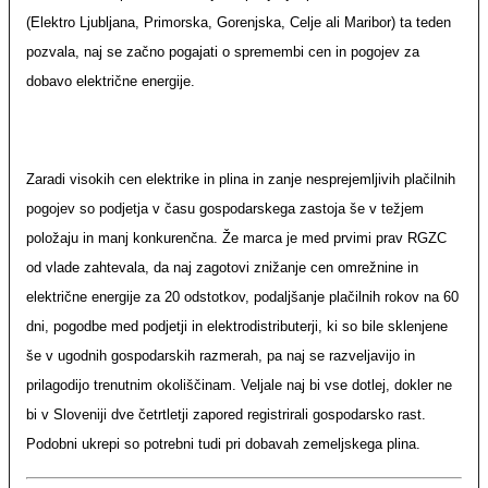
(Elektro Ljubljana, Primorska, Gorenjska, Celje ali Maribor) ta teden
pozvala, naj se začno pogajati o spremembi cen in pogojev za
dobavo električne energije.
Zaradi visokih cen elektrike in plina in zanje nesprejemljivih plačilnih
pogojev so podjetja v času gospodarskega zastoja še v težjem
položaju in manj konkurenčna. Že marca je med prvimi prav RGZC
od vlade zahtevala, da naj zagotovi znižanje cen omrežnine in
električne energije za 20 odstotkov, podaljšanje plačilnih rokov na 60
dni, pogodbe med podjetji in elektrodistributerji, ki so bile sklenjene
še v ugodnih gospodarskih razmerah, pa naj se razveljavijo in
prilagodijo trenutnim okoliščinam. Veljale naj bi vse dotlej, dokler ne
bi v Sloveniji dve četrtletji zapored registrirali gospodarsko rast.
Podobni ukrepi so potrebni tudi pri dobavah zemeljskega plina.