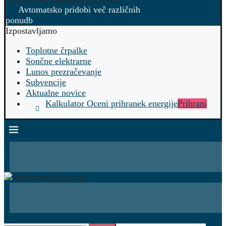
Avtomatsko pridobi več različnih
ponudb
Izpostavljamo
Toplotne črpalke
Sončne elektrarne
Lunos prezračevanje
Subvencije
Aktualne novice
Kalkulator Oceni prihranek energije
Prihrani