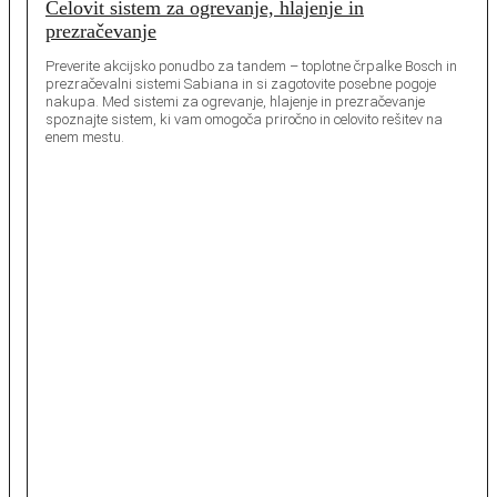
Celovit sistem za ogrevanje, hlajenje in
prezračevanje
Preverite akcijsko ponudbo za tandem – toplotne črpalke Bosch in
prezračevalni sistemi Sabiana in si zagotovite posebne pogoje
nakupa. Med sistemi za ogrevanje, hlajenje in prezračevanje
spoznajte sistem, ki vam omogoča priročno in celovito rešitev na
enem mestu.