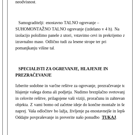
neodvisnost.
Samograditelji: enostavno TALNO ogrevanje –
SUHOMONTAŽNO TALNO ogrevanje (izdelano v 4 h). Na
izolacijo položimo panele z utori, vstavimo cevi in prekrijemo z
izravnalno maso. Odlično tudi za lesene strope ter pri
pomanjkanju višine tal.
SPECIALISTI ZA OGREVANJE, HLAJENJE IN
PREZRAČEVANJE
Izberite sodobne in varčne rešitve za ogrevanje, prezračevanje ter
hlajenje vašega doma ali podjetja. Nudimo brezplačno svetovanje
in celovite rešitve, prilagojene vaši viziji, proračunu in zahtevam
objekta. Z vami bomo od začetne ideje do končne montaže in še
naprej. Vaša odločitev bo lažja, življenje pa enostavnejše in lepše.
Oddajte povpraševanje in preverite našo ponudbo
TUKAJ
.