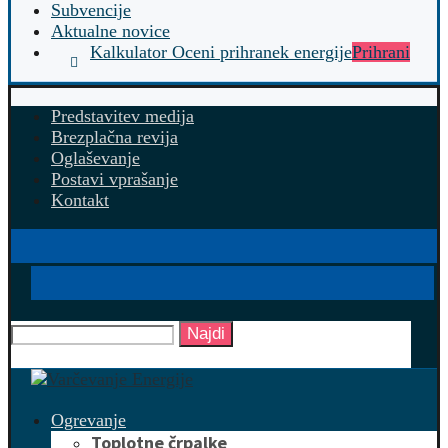
Subvencije
Aktualne novice
Kalkulator Oceni prihranek energije
Prihrani
Predstavitev medija
Brezplačna revija
Oglaševanje
Postavi vprašanje
Kontakt
Najdi
Ogrevanje
Toplotne črpalke