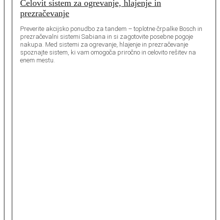
Celovit sistem za ogrevanje, hlajenje in
prezračevanje
Preverite akcijsko ponudbo za tandem – toplotne črpalke Bosch in
prezračevalni sistemi Sabiana in si zagotovite posebne pogoje
nakupa. Med sistemi za ogrevanje, hlajenje in prezračevanje
spoznajte sistem, ki vam omogoča priročno in celovito rešitev na
enem mestu.