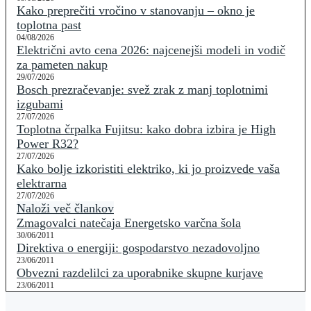
Kako preprečiti vročino v stanovanju – okno je
toplotna past
04/08/2026
Električni avto cena 2026: najcenejši modeli in vodič
za pameten nakup
29/07/2026
Bosch prezračevanje: svež zrak z manj toplotnimi
izgubami
27/07/2026
Toplotna črpalka Fujitsu: kako dobra izbira je High
Power R32?
27/07/2026
Kako bolje izkoristiti elektriko, ki jo proizvede vaša
elektrarna
27/07/2026
Naloži več člankov
Zmagovalci natečaja Energetsko varčna šola
30/06/2011
Direktiva o energiji: gospodarstvo nezadovoljno
23/06/2011
Obvezni razdelilci za uporabnike skupne kurjave
23/06/2011