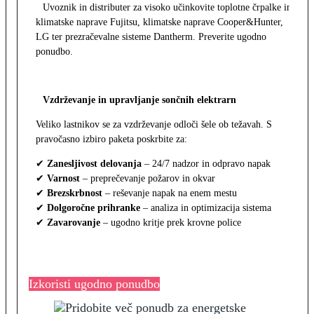
Uvoznik in distributer za visoko učinkovite toplotne črpalke in
klimatske naprave Fujitsu, klimatske naprave Cooper&Hunter,
LG ter prezračevalne sisteme Dantherm. Preverite ugodno
ponudbo.
Vzdrževanje in upravljanje sončnih elektrarn
Veliko lastnikov se za vzdrževanje odloči šele ob težavah. S
pravočasno izbiro paketa poskrbite za:
✔
Zanesljivost delovanja
– 24/7 nadzor in odpravo napak
✔
Varnost
– preprečevanje požarov in okvar
✔
Brezskrbnost
– reševanje napak na enem mestu
✔
Dolgoročne prihranke
– analiza in optimizacija sistema
✔
Zavarovanje
– ugodno kritje prek krovne police
Izkoristi ugodno ponudbo