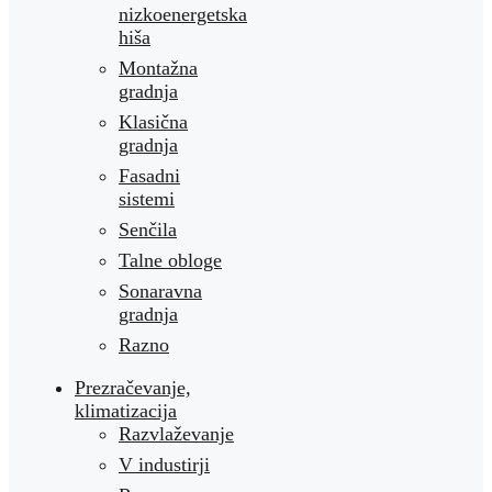
nizkoenergetska
hiša
Montažna
gradnja
Klasična
gradnja
Fasadni
sistemi
Senčila
Talne obloge
Sonaravna
gradnja
Razno
Prezračevanje,
klimatizacija
Razvlaževanje
V industirji