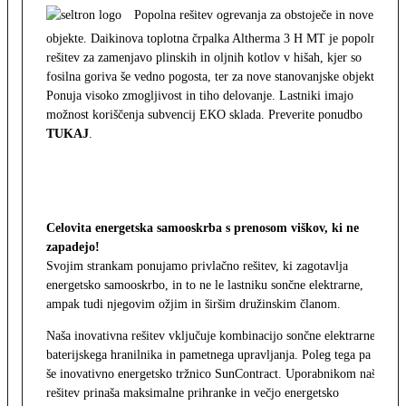
Popolna rešitev ogrevanja za obstoječe in nove
objekte. Daikinova toplotna črpalka Altherma 3 H MT je popolna
rešitev za zamenjavo plinskih in oljnih kotlov v hišah, kjer so
fosilna goriva še vedno pogosta, ter za nove stanovanjske objekte.
Ponuja visoko zmogljivost in tiho delovanje. Lastniki imajo
možnost koriščenja subvencij EKO sklada. Preverite ponudbo
TUKAJ
.
Celovita energetska samooskrba s prenosom viškov, ki ne
zapadejo!
Svojim strankam ponujamo privlačno rešitev, ki zagotavlja
energetsko samooskrbo, in to ne le lastniku sončne elektrarne,
ampak tudi njegovim ožjim in širšim družinskim članom.
Naša inovativna rešitev vključuje kombinacijo sončne elektrarne,
baterijskega hranilnika in pametnega upravljanja. Poleg tega pa
še inovativno energetsko tržnico SunContract. Uporabnikom naša
rešitev prinaša maksimalne prihranke in večjo energetsko