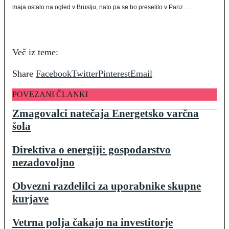
maja ostalo na ogled v Bruslju, nato pa se bo preselilo v Pariz….
Več iz teme:
Share
Facebook
Twitter
Pinterest
Email
POVEZANI ČLANKI
Zmagovalci natečaja Energetsko varčna
šola
Direktiva o energiji: gospodarstvo
nezadovoljno
Obvezni razdelilci za uporabnike skupne
kurjave
Vetrna polja čakajo na investitorje