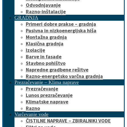
Odvodnjavanje
Razno-inštalacije
GRADNJA
Primeri dobre prakse – gradnja
Pasivna in nizkoenergijska hiša
Montažna gradnja
Klasična gradnja
Izolacije
Barve in fasade
Stavbno pohištvo
Napredne gradbene rešitve
Razno-energetsko varčna gradnja
Prezračevanje – Klima naprave
Prezračevanje
Lunos prezračevanje
Klimatske naprave
Razno
Varčevanje vode
ČISTILNE NAPRAVE – ZBIRALNIKI VODE