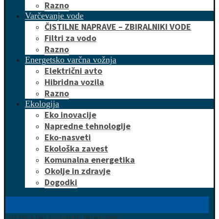
Razno
Varčevanje vode
ČISTILNE NAPRAVE – ZBIRALNIKI VODE
Filtri za vodo
Razno
Energetsko varčna vožnja
Električni avto
Hibridna vozila
Razno
Ekologija
Eko inovacije
Napredne tehnologije
Eko-nasveti
Ekološka zavest
Komunalna energetika
Okolje in zdravje
Dogodki
HITRO DO UGODNE PONUDBE