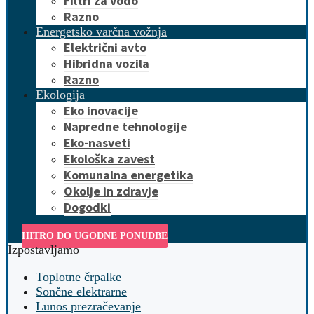
Filtri za vodo
Razno
Energetsko varčna vožnja
Električni avto
Hibridna vozila
Razno
Ekologija
Eko inovacije
Napredne tehnologije
Eko-nasveti
Ekološka zavest
Komunalna energetika
Okolje in zdravje
Dogodki
HITRO DO UGODNE PONUDBE
Izpostavljamo
Toplotne črpalke
Sončne elektrarne
Lunos prezračevanje