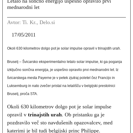
Letalo na sončno energijo uspešno opravilo prvi
mednarodni let
Avtor: Ti. Kr., Delo.si
17/05/2011
Okoli 630 kilometrov dolgo pot je solar impulse opravil v trinajstih urah.
Bruselj – Švicarsko eksperimentalno letalo solar impulse, ki ga poganja
izključno sončna energija, je uspešno opravilo prvi mednarodni let. Iz
švicarskega mesta Payerne je v petek zjutraj poletel čez Francijo in
Luksemburg in nato zvečer pristal na letališču v belgijski prestolnici
Bruselj, proča STA.
Okoli 630 kilometrov dolgo pot je solar impulse
opravil v
trinajstih urah
. Ob pristanku ga je
pozdravilo več sto navdušenih opazovalcev, med
katerimi je bil tudi belgijski princ Philippe.