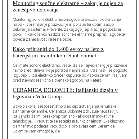
Monitoring sončne elektrarne – zakaj je nujen za
zanesljivo delovanje
Monitoring sončne elektrarne omogoča pravočasno odkrivanje
napak, spremljanje proizvodnje in porabe ter optimizacijo
delovanja sistema. Preverite, zakaj zgolj aplikacija pogosto ni
dovolj in kako lahko nadzor sončne elektrarne prepreči izgube ter
poveča zanesljivost vaše naložbe.
Kako prihraniti do 1.400 evrov na leto z
baterijskim hranilnikom SunContract
Če imate sončno elektrarno, veste, da se največ energije proizvede
ravno sredi dneva, ko je poraba najmanjša. Vaši viški se pogosto
izgubijo, vi pa elektriko zvečer kupujete po visokih cenah. Naj vam
predstavimo resnično slovensko zgodbo, na katero …
CERAMICA DOLOMITE: Italijanski dizajn v
trgovinah Veto Group
S svojo skoraj šestdesetletno tradicijo ustvarjanja vrhunske
sanitarne keramike, Ceramica Dolomite združuje neustavljiv
italijanski šarm, brezkompromisno kakovost in inovativne
tehnologije. Prepustite se estetiki in funkcionalnosti Ekskluzivno
partnerstvo podjetja Veto, d.o.o. s proizvajalcem Ceramica
Dolomite vam omogoča, da …