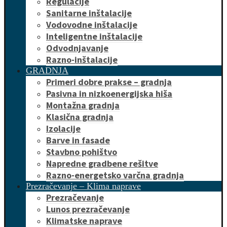
Regulacije
Sanitarne inštalacije
Vodovodne inštalacije
Inteligentne inštalacije
Odvodnjavanje
Razno-inštalacije
GRADNJA
Primeri dobre prakse – gradnja
Pasivna in nizkoenergijska hiša
Montažna gradnja
Klasična gradnja
Izolacije
Barve in fasade
Stavbno pohištvo
Napredne gradbene rešitve
Razno-energetsko varčna gradnja
Prezračevanje – Klima naprave
Prezračevanje
Lunos prezračevanje
Klimatske naprave