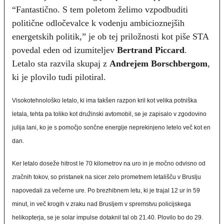
“Fantastično. S tem poletom želimo vzpodbuditi
politične odločevalce k vodenju ambicioznejših
energetskih politik,” je ob tej priložnosti kot piše STA
povedal eden od izumiteljev
Bertrand Piccard
.
Letalo sta razvila skupaj z
Andrejem Borschbergom
,
ki je plovilo tudi pilotiral.
Visokotehnološko letalo, ki ima takšen razpon kril kot velika potniška
letala, tehta pa toliko kot družinski avtomobil, se je zapisalo v zgodovino
julija lani, ko je s pomočjo sončne energije neprekinjeno letelo več kot en
dan.
Ker letalo doseže hitrost le 70 kilometrov na uro in je močno odvisno od
zračnih tokov, so pristanek na sicer zelo prometnem letališču v Bruslju
napovedali za večerne ure. Po brezhibnem letu, ki je trajal 12 ur in 59
minut, in več krogih v zraku nad Brusljem v spremstvu policijskega
helikopterja, se je solar impulse dotaknil tal ob 21.40. Plovilo bo do 29.