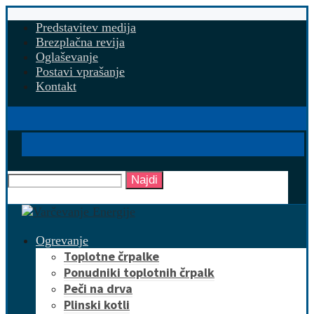
Predstavitev medija
Brezplačna revija
Oglaševanje
Postavi vprašanje
Kontakt
Najdi
Ogrevanje
Toplotne črpalke
Ponudniki toplotnih črpalk
Peči na drva
Plinski kotli