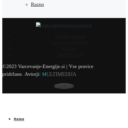
Razno
Splošni pogoji
Varstvo podatkov
Kontakt
Oglaševanje
©2023 Varcevanje-Energije.si | Vse pravice
pridržane.
Avtorji:
ULTIMEDIJA
M
Facebook
Home