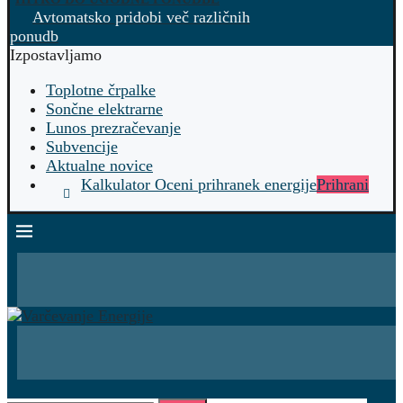
Avtomatsko pridobi več različnih
ponudb
Izpostavljamo
Toplotne črpalke
Sončne elektrarne
Lunos prezračevanje
Subvencije
Aktualne novice
Kalkulator Oceni prihranek energije
Prihrani