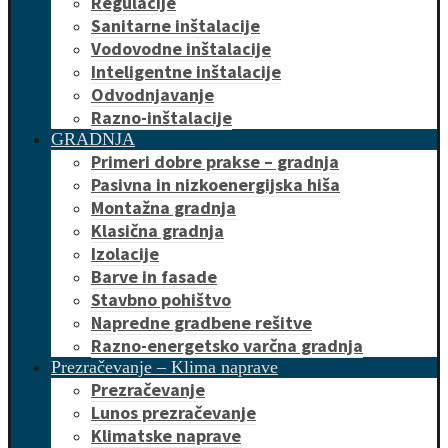
Regulacije
Sanitarne inštalacije
Vodovodne inštalacije
Inteligentne inštalacije
Odvodnjavanje
Razno-inštalacije
GRADNJA
Primeri dobre prakse – gradnja
Pasivna in nizkoenergijska hiša
Montažna gradnja
Klasična gradnja
Izolacije
Barve in fasade
Stavbno pohištvo
Napredne gradbene rešitve
Razno-energetsko varčna gradnja
Prezračevanje – Klima naprave
Prezračevanje
Lunos prezračevanje
Klimatske naprave