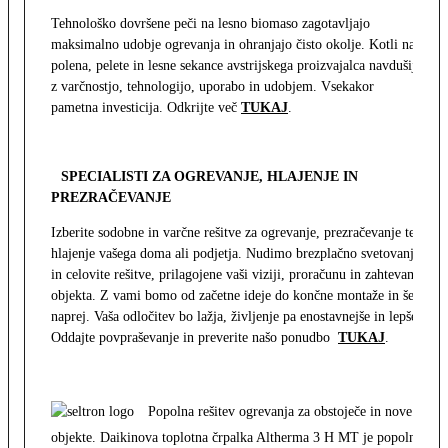
Tehnološko dovršene peči na lesno biomaso zagotavljajo
maksimalno udobje ogrevanja in ohranjajo čisto okolje. Kotli na
polena, pelete in lesne sekance avstrijskega proizvajalca navdušijo
z varčnostjo, tehnologijo, uporabo in udobjem. Vsekakor
pametna investicija. Odkrijte več
TUKAJ
.
SPECIALISTI ZA OGREVANJE, HLAJENJE IN
PREZRAČEVANJE
Izberite sodobne in varčne rešitve za ogrevanje, prezračevanje ter
hlajenje vašega doma ali podjetja. Nudimo brezplačno svetovanje
in celovite rešitve, prilagojene vaši viziji, proračunu in zahtevam
objekta. Z vami bomo od začetne ideje do končne montaže in še
naprej. Vaša odločitev bo lažja, življenje pa enostavnejše in lepše.
Oddajte povpraševanje in preverite našo ponudbo
TUKAJ
.
Popolna rešitev ogrevanja za obstoječe in nove
objekte. Daikinova toplotna črpalka Altherma 3 H MT je popolna