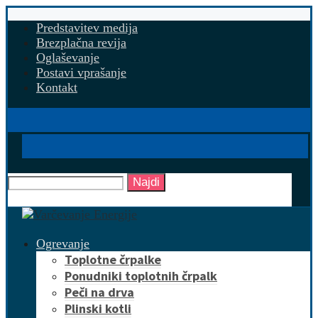
Predstavitev medija
Brezplačna revija
Oglaševanje
Postavi vprašanje
Kontakt
Najdi
Ogrevanje
Toplotne črpalke
Ponudniki toplotnih črpalk
Peči na drva
Plinski kotli