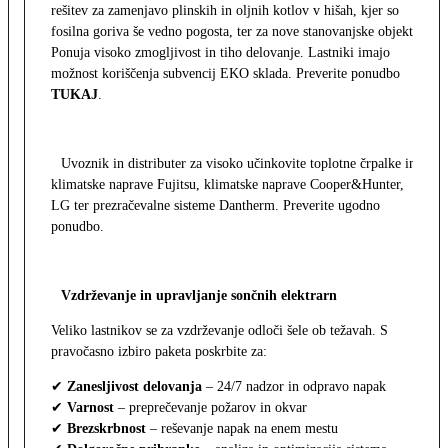
rešitev za zamenjavo plinskih in oljnih kotlov v hišah, kjer so
fosilna goriva še vedno pogosta, ter za nove stanovanjske objekte.
Ponuja visoko zmogljivost in tiho delovanje. Lastniki imajo
možnost koriščenja subvencij EKO sklada. Preverite ponudbo
TUKAJ
.
Uvoznik in distributer za visoko učinkovite toplotne črpalke in
klimatske naprave Fujitsu, klimatske naprave Cooper&Hunter,
LG ter prezračevalne sisteme Dantherm. Preverite ugodno
ponudbo.
Vzdrževanje in upravljanje sončnih elektrarn
Veliko lastnikov se za vzdrževanje odloči šele ob težavah. S
pravočasno izbiro paketa poskrbite za:
✔
Zanesljivost delovanja
– 24/7 nadzor in odpravo napak
✔
Varnost
– preprečevanje požarov in okvar
✔
Brezskrbnost
– reševanje napak na enem mestu