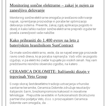
Monitoring sončne elektrarne – zakaj je nujen za
zanesljivo delovanje
Monitoring sončne elektrarne omogoča pravočasno odkrivanje
napak, spremljanje proizvodnje in porabe ter optimizacijo
delovanja sistema. Preverite, zakaj zgolj aplikacija pogosto ni
dovolj in kako lahko nadzor sončne elektrarne prepreči izgube ter
poveča zanesljivost vaše naložbe.
Kako prihraniti do 1.400 evrov na leto z
baterijskim hranilnikom SunContract
Če imate sončno elektrarno, veste, da se največ energije proizvede
ravno sredi dneva, ko je poraba najmanjša. Vaši viški se pogosto
izgubijo, vi pa elektriko zvečer kupujete po visokih cenah. Naj vam
predstavimo resnično slovensko zgodbo, na katero …
CERAMICA DOLOMITE: Italijanski dizajn v
trgovinah Veto Group
S svojo skoraj šestdesetletno tradicijo ustvarjanja vrhunske
sanitarne keramike, Ceramica Dolomite združuje neustavljiv
italijanski šarm, brezkompromisno kakovost in inovativne
tehnologije. Prepustite se estetiki in funkcionalnosti Ekskluzivno
partnerstvo podjetja Veto, d.o.o. s proizvajalcem Ceramica
Dolomite vam omogoča, da …