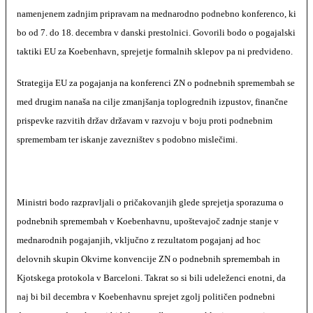
namenjenem zadnjim pripravam na mednarodno podnebno konferenco, ki
bo od 7. do 18. decembra v danski prestolnici. Govorili bodo o pogajalski
taktiki EU za Koebenhavn, sprejetje formalnih sklepov pa ni predvideno.
Strategija EU za pogajanja na konferenci ZN o podnebnih spremembah se
med drugim nanaša na cilje zmanjšanja toplogrednih izpustov, finančne
prispevke razvitih držav državam v razvoju v boju proti podnebnim
spremembam ter iskanje zavezništev s podobno mislečimi.
Ministri bodo razpravljali o pričakovanjih glede sprejetja sporazuma o
podnebnih spremembah v Koebenhavnu, upoštevajoč zadnje stanje v
mednarodnih pogajanjih, vključno z rezultatom pogajanj ad hoc
delovnih skupin Okvirne konvencije ZN o podnebnih spremembah in
Kjotskega protokola v Barceloni. Takrat so si bili udeleženci enotni, da
naj bi bil decembra v Koebenhavnu sprejet zgolj političen podnebni