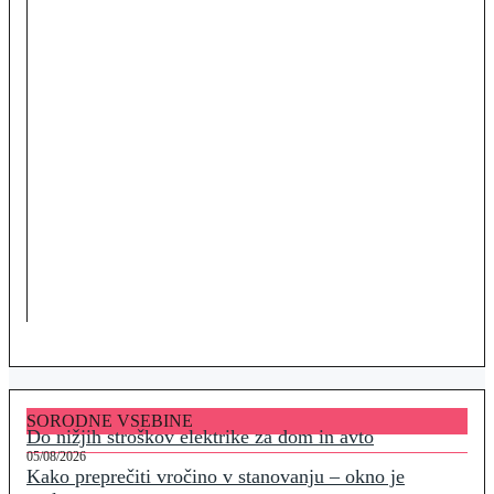
SORODNE VSEBINE
Do nižjih stroškov elektrike za dom in avto
05/08/2026
Kako preprečiti vročino v stanovanju – okno je