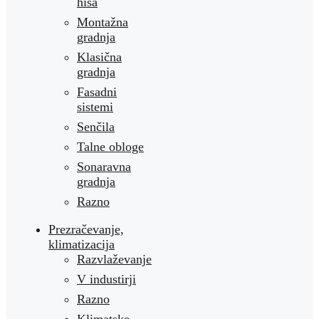
hiša
Montažna
gradnja
Klasična
gradnja
Fasadni
sistemi
Senčila
Talne obloge
Sonaravna
gradnja
Razno
Prezračevanje,
klimatizacija
Razvlaževanje
V industirji
Razno