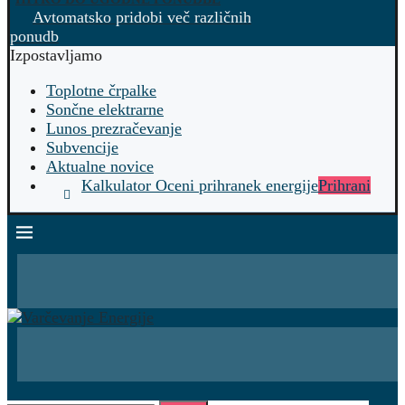
Avtomatsko pridobi več različnih
ponudb
Izpostavljamo
Toplotne črpalke
Sončne elektrarne
Lunos prezračevanje
Subvencije
Aktualne novice
Kalkulator Oceni prihranek energije
Prihrani