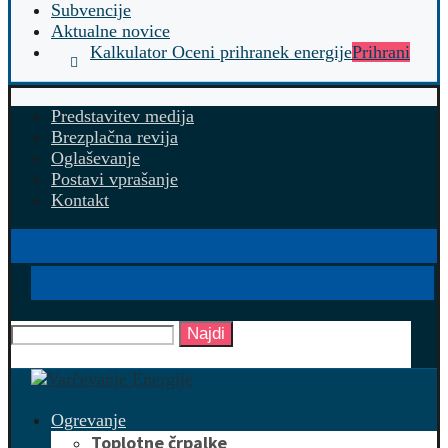
Subvencije
Aktualne novice
Kalkulator Oceni prihranek energije
Prihrani
Predstavitev medija
Brezplačna revija
Oglaševanje
Postavi vprašanje
Kontakt
Najdi
Ogrevanje
Toplotne črpalke