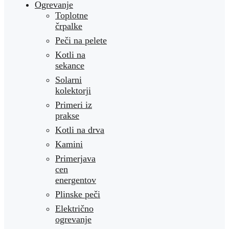
Ogrevanje
Toplotne
črpalke
Peči na pelete
Kotli na
sekance
Solarni
kolektorji
Primeri iz
prakse
Kotli na drva
Kamini
Primerjava
cen
energentov
Plinske peči
Električno
ogrevanje