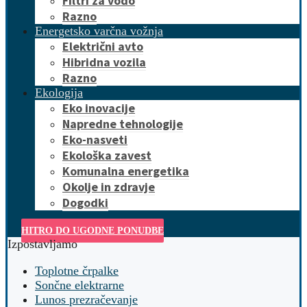
Filtri za vodo
Razno
Energetsko varčna vožnja
Električni avto
Hibridna vozila
Razno
Ekologija
Eko inovacije
Napredne tehnologije
Eko-nasveti
Ekološka zavest
Komunalna energetika
Okolje in zdravje
Dogodki
HITRO DO UGODNE PONUDBE
Izpostavljamo
Toplotne črpalke
Sončne elektrarne
Lunos prezračevanje