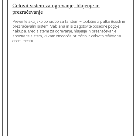
Celovit sistem za ogrevanje, hlajenje in
prezračevanje
Preverite akcijsko ponudbo za tandem – toplotne črpalke Bosch in
prezračevalni sistemi Sabiana in si zagotovite posebne pogoje
nakupa. Med sistemi za ogrevanje, hlajenje in prezračevanje
spoznajte sistem, ki vam omogoča priročno in celovito rešitev na
enem mestu.