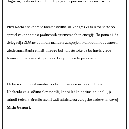
dogovor, medtem ko naj bi bila pogodba pravno sklenjena pozneje.
Pred Koebenhavnom je namreč očitno, da kongres ZDA letos še ne bo
sprejel zakonodaje o podnebnih spremembah in energiji. To pomeni, da
delegacija ZDA ne bo imela mandata za sprejem konkretnih obveznosti
glede zmanjšanja emisij; mnogo bolj proste roke pa bo imela glede
finančne in tehnološke pomoči, kar je tudi zelo pomembno.
Da bo rezultat mednarodne podnebne konference decembra v
Koebenhavnu "očitno skromnejši, kot bi lahko optimalno upali", je
minuli teden v Bruslju menil tudi minister za evropske zadeve in razvoj
Mitja Gaspari.