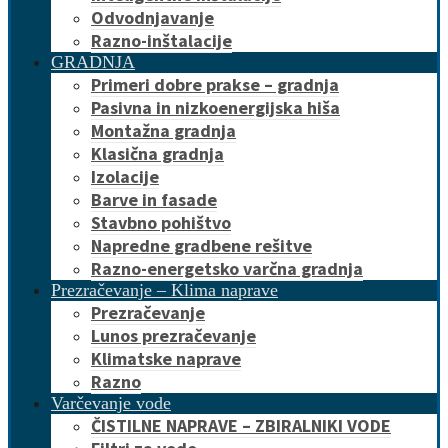
Odvodnjavanje
Razno-inštalacije
GRADNJA
Primeri dobre prakse – gradnja
Pasivna in nizkoenergijska hiša
Montažna gradnja
Klasična gradnja
Izolacije
Barve in fasade
Stavbno pohištvo
Napredne gradbene rešitve
Razno-energetsko varčna gradnja
Prezračevanje – Klima naprave
Prezračevanje
Lunos prezračevanje
Klimatske naprave
Razno
Varčevanje vode
ČISTILNE NAPRAVE – ZBIRALNIKI VODE