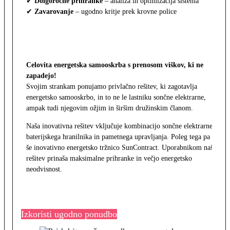
✔
Dolgoročne prihranke
– analiza in optimizacija sistema
✔
Zavarovanje
– ugodno kritje prek krovne police
Celovita energetska samooskrba s prenosom viškov, ki ne
zapadejo!
Svojim strankam ponujamo privlačno rešitev, ki zagotavlja
energetsko samooskrbo, in to ne le lastniku sončne elektrarne,
ampak tudi njegovim ožjim in širšim družinskim članom.
Naša inovativna rešitev vključuje kombinacijo sončne elektrarne,
baterijskega hranilnika in pametnega upravljanja. Poleg tega pa
še inovativno energetsko tržnico SunContract. Uporabnikom naša
rešitev prinaša maksimalne prihranke in večjo energetsko
neodvisnost.
Izkoristi ugodno ponudbo