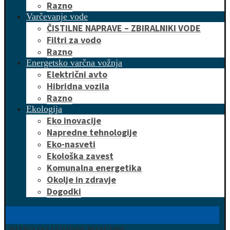
Razno
Varčevanje vode
ČISTILNE NAPRAVE – ZBIRALNIKI VODE
Filtri za vodo
Razno
Energetsko varčna vožnja
Električni avto
Hibridna vozila
Razno
Ekologija
Eko inovacije
Napredne tehnologije
Eko-nasveti
Ekološka zavest
Komunalna energetika
Okolje in zdravje
Dogodki
HITRO DO UGODNE PONUDBE