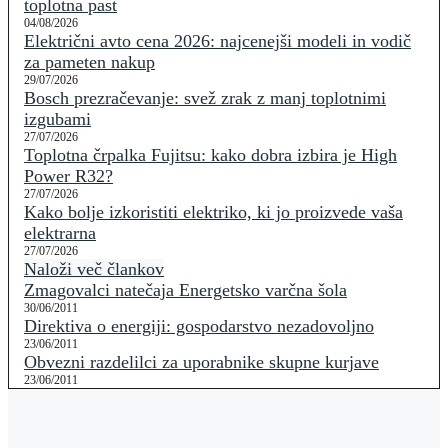
toplotna past
04/08/2026
Električni avto cena 2026: najcenejši modeli in vodič
za pameten nakup
29/07/2026
Bosch prezračevanje: svež zrak z manj toplotnimi
izgubami
27/07/2026
Toplotna črpalka Fujitsu: kako dobra izbira je High
Power R32?
27/07/2026
Kako bolje izkoristiti elektriko, ki jo proizvede vaša
elektrarna
27/07/2026
Naloži več člankov
Zmagovalci natečaja Energetsko varčna šola
30/06/2011
Direktiva o energiji: gospodarstvo nezadovoljno
23/06/2011
Obvezni razdelilci za uporabnike skupne kurjave
23/06/2011