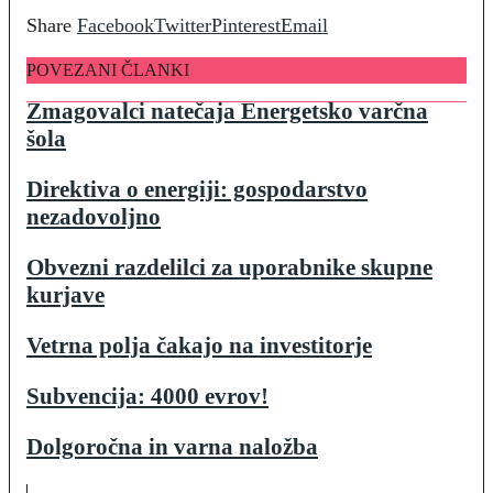
Share
Facebook
Twitter
Pinterest
Email
POVEZANI ČLANKI
Zmagovalci natečaja Energetsko varčna
šola
Direktiva o energiji: gospodarstvo
nezadovoljno
Obvezni razdelilci za uporabnike skupne
kurjave
Vetrna polja čakajo na investitorje
Subvencija: 4000 evrov!
Dolgoročna in varna naložba