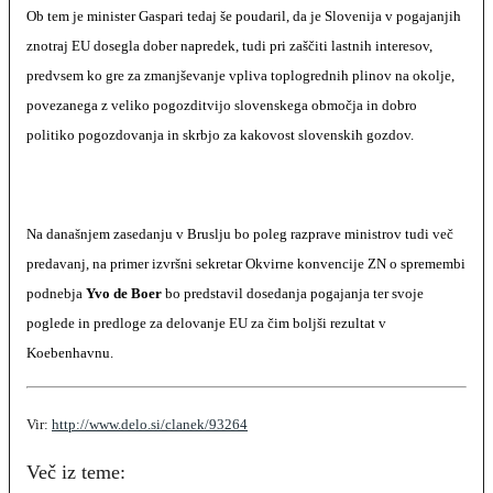
Ob tem je minister Gaspari tedaj še poudaril, da je Slovenija v pogajanjih
znotraj EU dosegla dober napredek, tudi pri zaščiti lastnih interesov,
predvsem ko gre za zmanjševanje vpliva toplogrednih plinov na okolje,
povezanega z veliko pogozditvijo slovenskega območja in dobro
politiko pogozdovanja in skrbjo za kakovost slovenskih gozdov.
Na današnjem zasedanju v Bruslju bo poleg razprave ministrov tudi več
predavanj, na primer izvršni sekretar Okvirne konvencije ZN o spremembi
podnebja
Yvo de Boer
bo predstavil dosedanja pogajanja ter svoje
poglede in predloge za delovanje EU za čim boljši rezultat v
Koebenhavnu.
Vir:
http://www.delo.si/clanek/93264
Več iz teme: