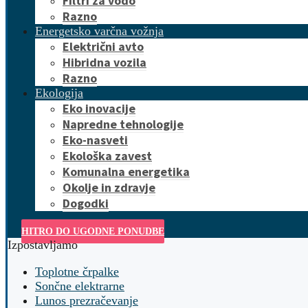
Filtri za vodo
Razno
Energetsko varčna vožnja
Električni avto
Hibridna vozila
Razno
Ekologija
Eko inovacije
Napredne tehnologije
Eko-nasveti
Ekološka zavest
Komunalna energetika
Okolje in zdravje
Dogodki
HITRO DO UGODNE PONUDBE
Izpostavljamo
Toplotne črpalke
Sončne elektrarne
Lunos prezračevanje