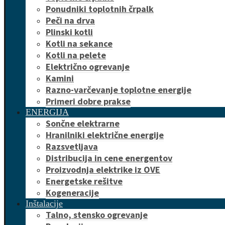
Ponudniki toplotnih črpalk
Peči na drva
Plinski kotli
Kotli na sekance
Kotli na pelete
Električno ogrevanje
Kamini
Razno-varčevanje toplotne energije
Primeri dobre prakse
ENERGIJA
Sončne elektrarne
Hranilniki električne energije
Razsvetljava
Distribucija in cene energentov
Proizvodnja elektrike iz OVE
Energetske rešitve
Kogeneracije
Inštalacije
Talno, stensko ogrevanje