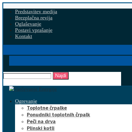
Predstavitev medija
Brezplačna revija
Oglaševanje
Postavi vprašanje
Kontakt
Najdi
Ogrevanje
Toplotne črpalke
Ponudniki toplotnih črpalk
Peči na drva
Plinski kotli