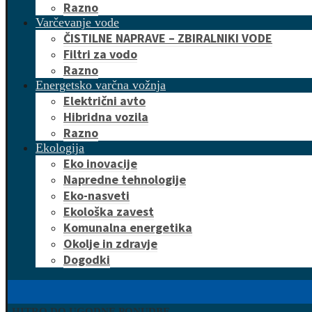
Razno
Varčevanje vode
ČISTILNE NAPRAVE – ZBIRALNIKI VODE
Filtri za vodo
Razno
Energetsko varčna vožnja
Električni avto
Hibridna vozila
Razno
Ekologija
Eko inovacije
Napredne tehnologije
Eko-nasveti
Ekološka zavest
Komunalna energetika
Okolje in zdravje
Dogodki
HITRO DO UGODNE PONUDBE