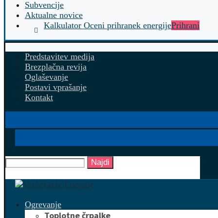
Subvencije
Aktualne novice
Kalkulator Oceni prihranek energije
Prihrani
Predstavitev medija
Brezplačna revija
Oglaševanje
Postavi vprašanje
Kontakt
Najdi
Ogrevanje
Toplotne črpalke