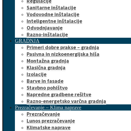
Regulacije
Sanitarne inštalacije
Vodovodne inštalacije
Inteligentne inštalacije
Odvodnjavanje
Razno-inštalacije
GRADNJA
Primeri dobre prakse – gradnja
Pasivna in nizkoenergijska hiša
Montažna gradnja
Klasična gradnja
Izolacije
Barve in fasade
Stavbno pohištvo
Napredne gradbene rešitve
Razno-energetsko varčna gradnja
Prezračevanje – Klima naprave
Prezračevanje
Lunos prezračevanje
Klimatske naprave