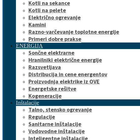
Kotli na sekance
Kotli na pelete
Električno ogrevanje
Kamini
Razno-varčevanje toplotne energije
Primeri dobre prakse
ENERGIJA
Sončne elektrarne
Hranilniki električne energije
Razsvetljava
Distribucija in cene energentov
Proizvodnja elektrike iz OVE
Energetske rešitve
Kogeneracije
Inštalacije
Talno, stensko ogrevanje
Regulacije
Sanitarne inštalacije
Vodovodne inštalacije
Inteligentne inštalacije