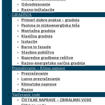
Odvodnjavanje
Razno-inštalacije
GRADNJA
Primeri dobre prakse – gradnja
Pasivna in nizkoenergijska hiša
Montažna gradnja
Klasična gradnja
Izolacije
Barve in fasade
Stavbno pohištvo
Napredne gradbene rešitve
Razno-energetsko varčna gradnja
Prezračevanje – Klima naprave
Prezračevanje
Lunos prezračevanje
Klimatske naprave
Razno
Varčevanje vode
ČISTILNE NAPRAVE – ZBIRALNIKI VODE