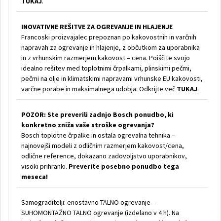
TUKAJ
.
INOVATIVNE REŠITVE ZA OGREVANJE IN HLAJENJE
Francoski proizvajalec prepoznan po kakovostnih in varčnih
napravah za ogrevanje in hlajenje, z občutkom za uporabnika
in z vrhunskim razmerjem kakovost – cena. Poiščite svojo
idealno rešitev med toplotnimi črpalkami, plinskimi pečmi,
pečmi na olje in klimatskimi napravami vrhunske EU kakovosti,
varčne porabe in maksimalnega udobja. Odkrijte več
TUKAJ
.
POZOR: Ste preverili zadnjo Bosch ponudbo, ki
konkretno zniža vaše stroške ogrevanja?
Bosch toplotne črpalke in ostala ogrevalna tehnika –
najnovejši modeli z odličnim razmerjem kakovost/cena,
odlične reference, dokazano zadovoljstvo uporabnikov,
visoki prihranki.
Preverite posebno ponudbo tega
meseca!
Samograditelji: enostavno TALNO ogrevanje –
SUHOMONTAŽNO TALNO ogrevanje (izdelano v 4 h). Na