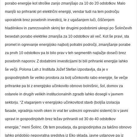
porabo energije kot stroške zanjo zmanjšajo za 10 do 20 odstotkov. Malo
manjši so prihranki pri električni energiji, vendar tudi na tem področju
uporabnik brez posebnih investicij, le z ugašanjem luči, čiščenjem
hladilnikov in zamrzovalnih skrinj ter drugimi podobnimi ukrepi po Šolinčevih
besedah porabo elektrike zmanjša za 10 odstotkov ali več. Kot še pravi, sta
promet in ogrevanje energijsko najbolj potratni področji, zmanjšanje porabe
za prvih 10 odstotkov pa bi bilo prav v teh segmentih najlažje doseči brez
posebnih naporov. Z dodatnimi investicijami bi bili prihranki energije lahko
še večji. Polona Lah z Instituta Jožef Stefan izpostavlja, da je v
gospodinjstvih še veliko prostora za bolj učinkovito rabo energije, še večje
prihranke pa bi z energijsko učinkovito obnovo bolnišnic, šol, domov za
ostarele in drugih velikih institucionalnih zgradb lahko dosegli v javnem
sektorju. “Z vlaganjem v energijsko učinkovitost stavb (boljša izolacija
fasade, vgradnja novih oken in vrat ter ustrezni ogrevalni sistemi) bi v javni
upravi in gospodinjstvih brez težav prihranili od 30 do 40 odstotkov
energije,” meni Šolinc. Ob tem poudarja, da gospodinjstva za takšno obnovo
lahko pridobijo nepovratna sredstva iz Eko sklada, javne ustanove pa iz