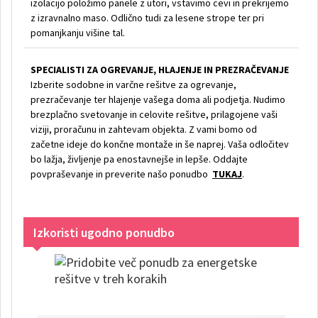
izolacijo položimo panele z utori, vstavimo cevi in prekrijemo
z izravnalno maso. Odlično tudi za lesene strope ter pri
pomanjkanju višine tal.
SPECIALISTI ZA OGREVANJE, HLAJENJE IN PREZRAČEVANJE
Izberite sodobne in varčne rešitve za ogrevanje,
prezračevanje ter hlajenje vašega doma ali podjetja. Nudimo
brezplačno svetovanje in celovite rešitve, prilagojene vaši
viziji, proračunu in zahtevam objekta. Z vami bomo od
začetne ideje do končne montaže in še naprej. Vaša odločitev
bo lažja, življenje pa enostavnejše in lepše. Oddajte
povpraševanje in preverite našo ponudbo
TUKAJ
.
Izkoristi ugodno ponudbo