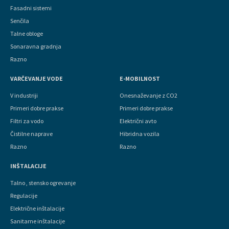
Fasadni sistemi
Senčila
Talne obloge
Sonaravna gradnja
Razno
VARČEVANJE VODE
E-MOBILNOST
V industriji
Onesnaževanje z CO2
Primeri dobre prakse
Primeri dobre prakse
Filtri za vodo
Električni avto
Čistilne naprave
Hibridna vozila
Razno
Razno
INŠTALACIJE
Talno , stensko ogrevanje
Regulacije
Električne inštalacije
Sanitarne inštalacije