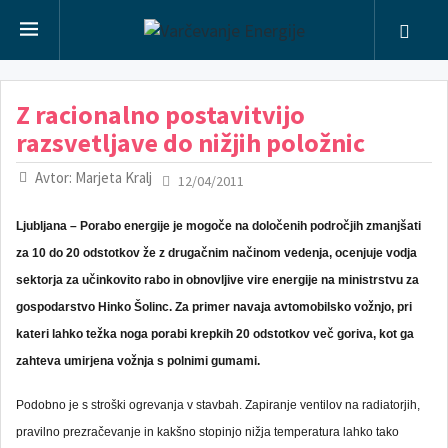
Z racionalno postavitvijo
razsvetljave do nižjih položnic
Avtor: Marjeta Kralj
12/04/2011
Ljubljana – Porabo energije je mogoče na določenih področjih zmanjšati
za 10 do 20 odstotkov že z drugačnim načinom vedenja, ocenjuje vodja
sektorja za učinkovito rabo in obnovljive vire energije na ministrstvu za
gospodarstvo Hinko Šolinc. Za primer navaja avtomobilsko vožnjo, pri
kateri lahko težka noga porabi krepkih 20 odstotkov več goriva, kot ga
zahteva umirjena vožnja s polnimi gumami.
Podobno je s stroški ogrevanja v stavbah. Zapiranje ventilov na radiatorjih,
pravilno prezračevanje in kakšno stopinjo nižja temperatura lahko tako