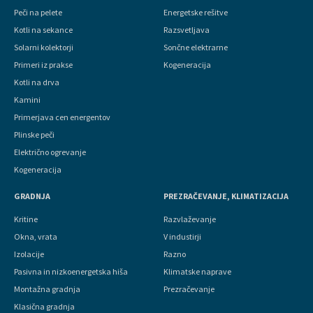
Peči na pelete
Energetske rešitve
Kotli na sekance
Razsvetljava
Solarni kolektorji
Sončne elektrarne
Primeri iz prakse
Kogeneracija
Kotli na drva
Kamini
Primerjava cen energentov
Plinske peči
Električno ogrevanje
Kogeneracija
GRADNJA
PREZRAČEVANJE, KLIMATIZACIJA
Kritine
Razvlaževanje
Okna, vrata
V industirji
Izolacije
Razno
Pasivna in nizkoenergetska hiša
Klimatske naprave
Montažna gradnja
Prezračevanje
Klasična gradnja