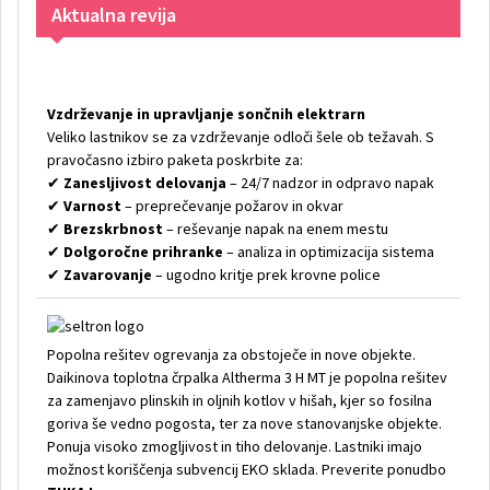
Aktualna revija
Vzdrževanje in upravljanje sončnih elektrarn
Veliko lastnikov se za vzdrževanje odloči šele ob težavah. S
pravočasno izbiro paketa poskrbite za:
✔
Zanesljivost delovanja
– 24/7 nadzor in odpravo napak
✔
Varnost
– preprečevanje požarov in okvar
✔
Brezskrbnost
– reševanje napak na enem mestu
✔
Dolgoročne prihranke
– analiza in optimizacija sistema
✔
Zavarovanje
– ugodno kritje prek krovne police
Popolna rešitev ogrevanja za obstoječe in nove objekte.
Daikinova toplotna črpalka Altherma 3 H MT je popolna rešitev
za zamenjavo plinskih in oljnih kotlov v hišah, kjer so fosilna
goriva še vedno pogosta, ter za nove stanovanjske objekte.
Ponuja visoko zmogljivost in tiho delovanje. Lastniki imajo
možnost koriščenja subvencij EKO sklada. Preverite ponudbo