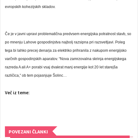
evropskih kohezijskih skladov.
Če je v javni upravi problematična predvsem energijska potratnost stavb, so
po mnenju Lahove gospodinjstva najbolj razsipna pri razsvetljavi. Poleg
tega bi lahko precej denarja za elektriko prihranila z nakupom energijsko
varčnih gospodinjskih aparatov. “Nova zamrzovalna skrinja energijskega
razreda A ali A+ porabi vsaj dvakrat manj energije kot 20 let starejša
različica,” ob tem pojasnjuje Šolinc…
Več iz teme:
POVEZANI ČLANKI