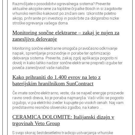
Razmišljate o posodobitvi ogrevalnega sistema? Preverite
aktualne akcijske cene za toplotne črpalke Bosch in si zagotovite
vrhunsko nemško kakovost po znižani ceni. Izkoristite poletno
akcijo, prihranite pri investiciji in poskrbite za dolgoročno nizke
stroške ogrevanja vašega doma.
Monitoring sončne elektrarne – zakaj je nujen za
zanesljivo delovanje
Monitoring sončne elektrarne omogoča pravočasno odkrivanje
napak, spremljanje proizvodnje in porabe ter optimizacijo
delovanja sistema. Preverite, zakaj zgolj aplikacija pogosto ni
dovolj in kako lahko nadzor sončne elektrarne prepreči izgube ter
poveča zanesljivost vaše naložbe.
Kako prihraniti do 1.400 evrov na leto z
baterijskim hranilnikom SunContract
Če imate sončno elektrarno, veste, da se največ energije proizvede
ravno sredi dneva, ko je poraba najmanjša. Vaši viški se pogosto
izgubijo, vi pa elektriko zvečer kupujete po visokih cenah. Naj vam
predstavimo resnično slovensko zgodbo, na katero …
CERAMICA DOLOMITE: Italijanski dizajn v
trgovinah Veto Group
S svojo skoraj šestdesetletno tradicijo ustvarjanja vrhunske