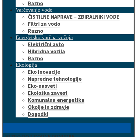
Razno
Varčevanje vode
ČISTILNE NAPRAVE – ZBIRALNIKI VODE
Filtri za vodo
Razno
Energetsko varčna vožnja
Električni avto
Hibridna vozila
Razno
Ekologija
Eko inovacije
Napredne tehnologije
Eko-nasveti
Ekološka zavest
Komunalna energetika
Okolje in zdravje
Dogodki
HITRO DO UGODNE PONUDBE