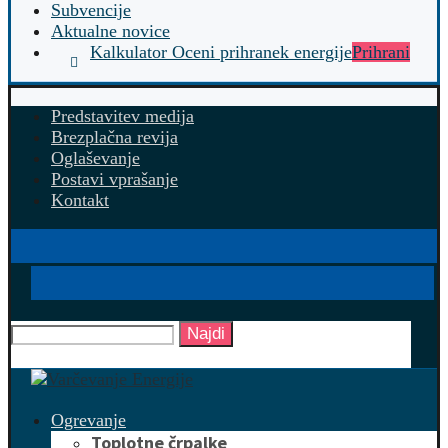
Subvencije
Aktualne novice
Kalkulator Oceni prihranek energije
Prihrani
Predstavitev medija
Brezplačna revija
Oglaševanje
Postavi vprašanje
Kontakt
Najdi
Ogrevanje
Toplotne črpalke