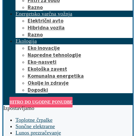
Filtri za vodo
Razno
Energetsko varčna vožnja
Električni avto
Hibridna vozila
Razno
Ekologija
Eko inovacije
Napredne tehnologije
Eko-nasveti
Ekološka zavest
Komunalna energetika
Okolje in zdravje
Dogodki
HITRO DO UGODNE PONUDBE
Izpostavljamo
Toplotne črpalke
Sončne elektrarne
Lunos prezračevanje