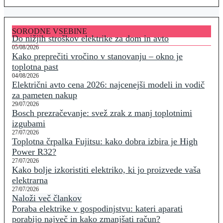
SORODNE VSEBINE
Do nižjih stroškov elektrike za dom in avto
05/08/2026
Kako preprečiti vročino v stanovanju – okno je
toplotna past
04/08/2026
Električni avto cena 2026: najcenejši modeli in vodič
za pameten nakup
29/07/2026
Bosch prezračevanje: svež zrak z manj toplotnimi
izgubami
27/07/2026
Toplotna črpalka Fujitsu: kako dobra izbira je High
Power R32?
27/07/2026
Kako bolje izkoristiti elektriko, ki jo proizvede vaša
elektrarna
27/07/2026
Naloži več člankov
Poraba elektrike v gospodinjstvu: kateri aparati
porabijo največ in kako zmanjšati račun?