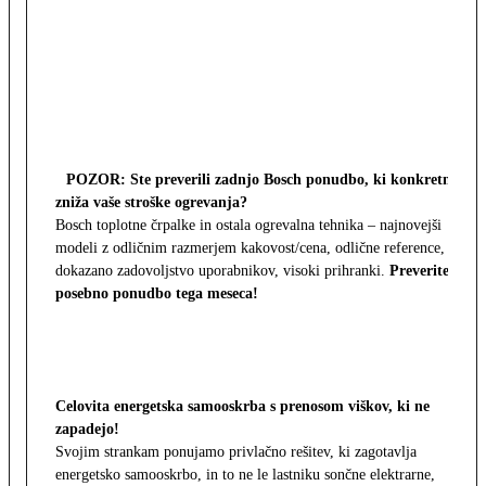
POZOR: Ste preverili zadnjo Bosch ponudbo, ki konkretno
zniža vaše stroške ogrevanja?
Bosch toplotne črpalke in ostala ogrevalna tehnika – najnovejši
modeli z odličnim razmerjem kakovost/cena, odlične reference,
dokazano zadovoljstvo uporabnikov, visoki prihranki.
Preverite
posebno ponudbo tega meseca!
Celovita energetska samooskrba s prenosom viškov, ki ne
zapadejo!
Svojim strankam ponujamo privlačno rešitev, ki zagotavlja
energetsko samooskrbo, in to ne le lastniku sončne elektrarne,