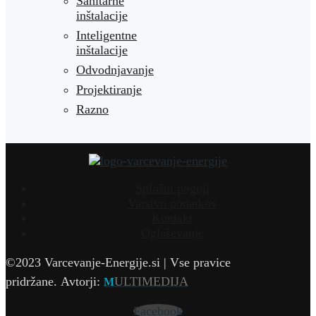
Sanitarne
inštalacije
Inteligentne
inštalacije
Odvodnjavanje
Projektiranje
Razno
Splošni pogoji
Varstvo podatkov
Kontakt
Oglaševanje
©2023 Varcevanje-Energije.si | Vse pravice
pridržane.
Avtorji:
ULTIMEDIJA
M
Facebook