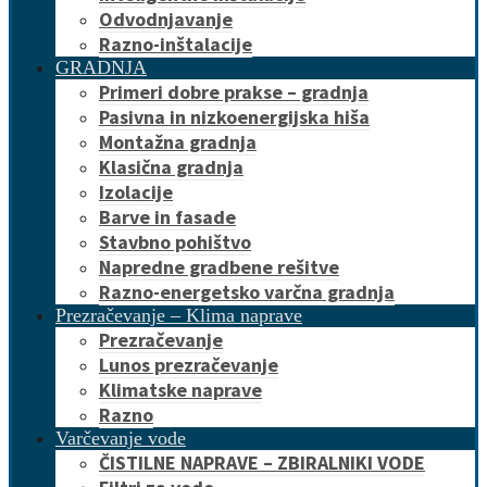
Odvodnjavanje
Razno-inštalacije
GRADNJA
Primeri dobre prakse – gradnja
Pasivna in nizkoenergijska hiša
Montažna gradnja
Klasična gradnja
Izolacije
Barve in fasade
Stavbno pohištvo
Napredne gradbene rešitve
Razno-energetsko varčna gradnja
Prezračevanje – Klima naprave
Prezračevanje
Lunos prezračevanje
Klimatske naprave
Razno
Varčevanje vode
ČISTILNE NAPRAVE – ZBIRALNIKI VODE