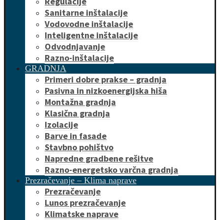
Regulacije
Sanitarne inštalacije
Vodovodne inštalacije
Inteligentne inštalacije
Odvodnjavanje
Razno-inštalacije
GRADNJA
Primeri dobre prakse – gradnja
Pasivna in nizkoenergijska hiša
Montažna gradnja
Klasična gradnja
Izolacije
Barve in fasade
Stavbno pohištvo
Napredne gradbene rešitve
Razno-energetsko varčna gradnja
Prezračevanje – Klima naprave
Prezračevanje
Lunos prezračevanje
Klimatske naprave