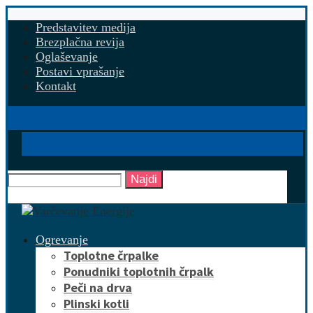
Predstavitev medija
Brezplačna revija
Oglaševanje
Postavi vprašanje
Kontakt
Najdi
Ogrevanje
Toplotne črpalke
Ponudniki toplotnih črpalk
Peči na drva
Plinski kotli