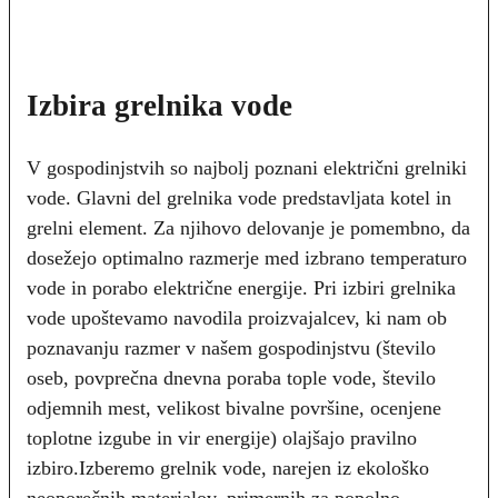
Izbira grelnika vode
V gospodinjstvih so najbolj poznani električni grelniki
vode. Glavni del grelnika vode predstavljata kotel in
grelni element. Za njihovo delovanje je pomembno, da
dosežejo optimalno razmerje med izbrano temperaturo
vode in porabo električne energije. Pri izbiri grelnika
vode upoštevamo navodila proizvajalcev, ki nam ob
poznavanju razmer v našem gospodinjstvu (število
oseb, povprečna dnevna poraba tople vode, število
odjemnih mest, velikost bivalne površine, ocenjene
toplotne izgube in vir energije) olajšajo pravilno
izbiro.Izberemo grelnik vode, narejen iz ekološko
neoporečnih materialov, primernih za popolno