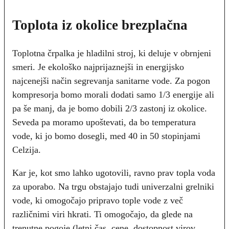
Toplota iz okolice brezplačna
Toplotna črpalka je hladilni stroj, ki deluje v obrnjeni
smeri. Je ekološko najprijaznejši in energijsko
najcenejši način segrevanja sanitarne vode. Za pogon
kompresorja bomo morali dodati samo 1/3 energije ali
pa še manj, da je bomo dobili 2/3 zastonj iz okolice.
Seveda pa moramo upoštevati, da bo temperatura
vode, ki jo bomo dosegli, med 40 in 50 stopinjami
Celzija.
Kar je, kot smo lahko ugotovili, ravno prav topla voda
za uporabo. Na trgu obstajajo tudi univerzalni grelniki
vode, ki omogočajo pripravo tople vode z več
različnimi viri hkrati. Ti omogočajo, da glede na
trenutne pogoje (letni čas, cene, dostopnost virov