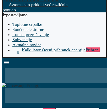
Avtomatsko pridobi več različnih
ponudb
Izpostavljamo
Toplotne črpalke
Sončne elektrarne
Lunos prezračevanje
Subvencije
Aktualne novice
Kalkulator Oceni prihranek energije
Prihrani