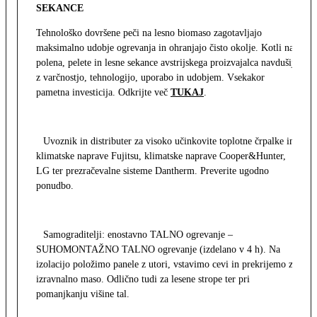
SEKANCE
Tehnološko dovršene peči na lesno biomaso zagotavljajo
maksimalno udobje ogrevanja in ohranjajo čisto okolje. Kotli na
polena, pelete in lesne sekance avstrijskega proizvajalca navdušijo
z varčnostjo, tehnologijo, uporabo in udobjem. Vsekakor
pametna investicija. Odkrijte več
TUKAJ
.
Uvoznik in distributer za visoko učinkovite toplotne črpalke in
klimatske naprave Fujitsu, klimatske naprave Cooper&Hunter,
LG ter prezračevalne sisteme Dantherm. Preverite ugodno
ponudbo.
Samograditelji: enostavno TALNO ogrevanje –
SUHOMONTAŽNO TALNO ogrevanje (izdelano v 4 h). Na
izolacijo položimo panele z utori, vstavimo cevi in prekrijemo z
izravnalno maso. Odlično tudi za lesene strope ter pri
pomanjkanju višine tal.