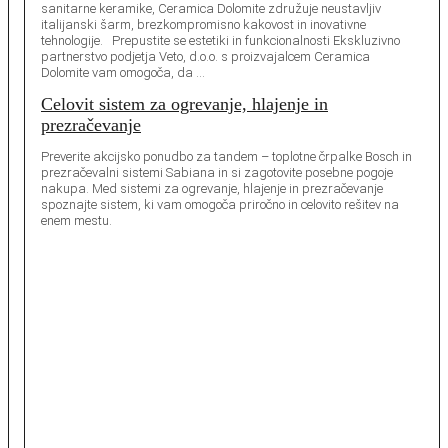
sanitarne keramike, Ceramica Dolomite združuje neustavljiv
italijanski šarm, brezkompromisno kakovost in inovativne
tehnologije. Prepustite se estetiki in funkcionalnosti Ekskluzivno
partnerstvo podjetja Veto, d.o.o. s proizvajalcem Ceramica
Dolomite vam omogoča, da …
Celovit sistem za ogrevanje, hlajenje in
prezračevanje
Preverite akcijsko ponudbo za tandem – toplotne črpalke Bosch in
prezračevalni sistemi Sabiana in si zagotovite posebne pogoje
nakupa. Med sistemi za ogrevanje, hlajenje in prezračevanje
spoznajte sistem, ki vam omogoča priročno in celovito rešitev na
enem mestu.