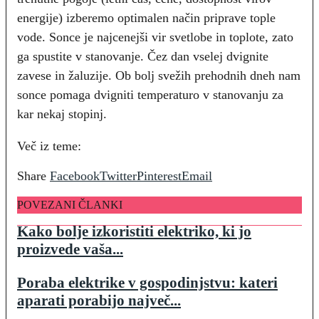
energije) izberemo optimalen način priprave tople
vode. Sonce je najcenejši vir svetlobe in toplote, zato
ga spustite v stanovanje. Čez dan vselej dvignite
zavese in žaluzije. Ob bolj svežih prehodnih dneh nam
sonce pomaga dvigniti temperaturo v stanovanju za
kar nekaj stopinj.
Več iz teme:
Share
Facebook
Twitter
Pinterest
Email
POVEZANI ČLANKI
Kako bolje izkoristiti elektriko, ki jo
proizvede vaša...
Poraba elektrike v gospodinjstvu: kateri
aparati porabijo največ...