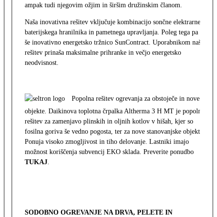
ampak tudi njegovim ožjim in širšim družinskim članom.
Naša inovativna rešitev vključuje kombinacijo sončne elektrarne,
baterijskega hranilnika in pametnega upravljanja. Poleg tega pa
še inovativno energetsko tržnico SunContract. Uporabnikom naša
rešitev prinaša maksimalne prihranke in večjo energetsko
neodvisnost.
Popolna rešitev ogrevanja za obstoječe in nove
objekte. Daikinova toplotna črpalka Altherma 3 H MT je popolna
rešitev za zamenjavo plinskih in oljnih kotlov v hišah, kjer so
fosilna goriva še vedno pogosta, ter za nove stanovanjske objekte.
Ponuja visoko zmogljivost in tiho delovanje. Lastniki imajo
možnost koriščenja subvencij EKO sklada. Preverite ponudbo
TUKAJ
.
SODOBNO OGREVANJE NA DRVA, PELETE IN