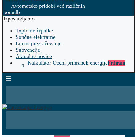
Avtomatsko pridobi več različnih
ponudb
Izpostavljamo
Toplotne črpalke
Sončne elektrarne
Lunos prezračevanje
Subvencije
Aktualne novice
Kalkulator Oceni prihranek energije
Prihrani