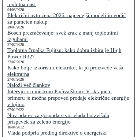
toplotna past
04/08/2026
Električni avto cena 2026: najcenejši modeli in vodič
za pameten nakup
29/07/2026
Bosch prezračevanje: svež zrak z manj toplotnimi
izgubami
27/07/2026
Toplotna črpalka Fujitsu: kako dobra izbira je High
Power R32?
27/07/2026
Kako bolje izkoristiti elektriko, ki jo proizvede vaša
elektrarna
27/07/2026
Naloži več člankov
Intervju z ministrom Počivalškom: V skrajnem
primeru je možna prepoved prodaje električne energije
v tujino
07/02/2022
Nov udarec za gospodarstvo: vlada bo zvišala
prispevek za zeleno energijo
16/04/2012
Vlada podprla predlog direktive o energetski