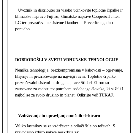
Uvoznik in distributer za visoko učinkovite toplotne črpalke in
klimatske naprave Fujitsu, klimatske naprave Cooper&Hunter,
LG ter prezračevalne sisteme Dantherm. Preverite ugodno
ponudbo.
DOBRODOŠLI V SVETU VRHUNSKE TEHNOLOGIJE
Nemška tehnologija, brezkompromisna v kakovosti – ogrevanje,
hlajenje in prezračevanje na najvišji ravni. Toplotne črpalke,
prezračevalni sistemi in druge naprave Stiebel Eltron so
zasnovane za zadostitev potrebam sodobnega človeka, ki si želi le
najboljše za svojo družino in planet. Odkrijte več
TUKAJ
.
Vzdrževanje in upravljanje sončnih elektrarn
Veliko lastnikov se za vzdrževanje odloči šele ob težavah. S
pravočasno izbiro paketa poskrbite za: