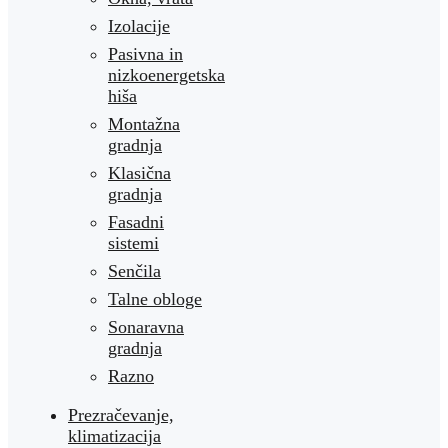
Izolacije
Pasivna in
nizkoenergetska
hiša
Montažna
gradnja
Klasična
gradnja
Fasadni
sistemi
Senčila
Talne obloge
Sonaravna
gradnja
Razno
Prezračevanje,
klimatizacija