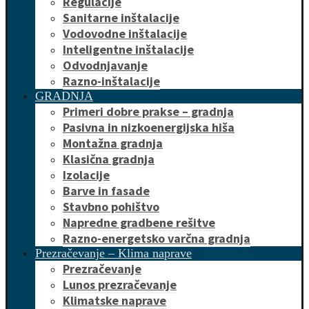
Regulacije
Sanitarne inštalacije
Vodovodne inštalacije
Inteligentne inštalacije
Odvodnjavanje
Razno-inštalacije
GRADNJA
Primeri dobre prakse – gradnja
Pasivna in nizkoenergijska hiša
Montažna gradnja
Klasična gradnja
Izolacije
Barve in fasade
Stavbno pohištvo
Napredne gradbene rešitve
Razno-energetsko varčna gradnja
Prezračevanje – Klima naprave
Prezračevanje
Lunos prezračevanje
Klimatske naprave