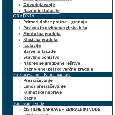
Odvodnjavanje
Razno-inštalacije
GRADNJA
Primeri dobre prakse – gradnja
Pasivna in nizkoenergijska hiša
Montažna gradnja
Klasična gradnja
Izolacije
Barve in fasade
Stavbno pohištvo
Napredne gradbene rešitve
Razno-energetsko varčna gradnja
Prezračevanje – Klima naprave
Prezračevanje
Lunos prezračevanje
Klimatske naprave
Razno
Varčevanje vode
ČISTILNE NAPRAVE – ZBIRALNIKI VODE