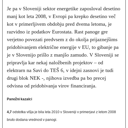
Je pa v Sloveniji sektor energetike zaposloval desetino
manj kot leta 2008, v Evropi pa krepko desetino več
kot v primerljivem obdobju pred dvema letoma, je
razvidno iz podatkov Eurostata. Rast panoge gre
verjetno povezati predvsem z do okolja prijaznejšims
pridobivanjem električne energije v EU, to gibanje pa
je v Slovenijo prišlo z manjšo zamudo. V Sloveniji se
pripravlja kar nekaj naložbenih projektov – od
elektrarn na Savi do TEŠ 6, v idejni zasnovi je tudi
drugi blok NEK -, njihova izvedba pa bo precej
odvisna od pridobivanja virov financiranja.
Panožni kazalci
4,7
odstotka višja je bila leta 2010 v Sloveniji v primerjavi z letom 2008
bruto dodana vrednost v panogi.