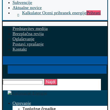
Subvencije
Aktualne novice
Kalkulator Oceni prihranek energije
Prihrani
Predstavitev medija
Brezplačna revija
Oglaševanje
Postavi vprašanje
Kontakt
Najdi
Ogrevanje
Toplotne črpalke