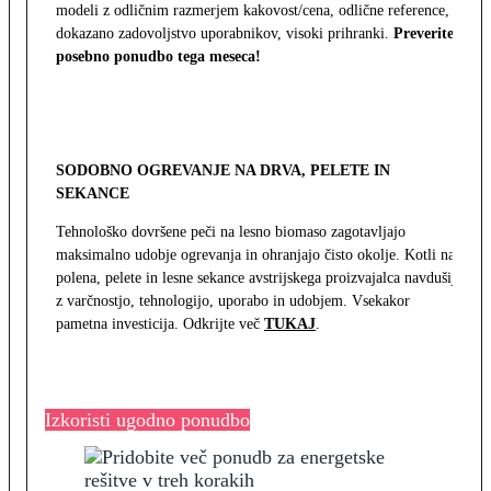
modeli z odličnim razmerjem kakovost/cena, odlične reference,
dokazano zadovoljstvo uporabnikov, visoki prihranki.
Preverite
posebno ponudbo tega meseca!
SODOBNO OGREVANJE NA DRVA, PELETE IN
SEKANCE
Tehnološko dovršene peči na lesno biomaso zagotavljajo
maksimalno udobje ogrevanja in ohranjajo čisto okolje. Kotli na
polena, pelete in lesne sekance avstrijskega proizvajalca navdušijo
z varčnostjo, tehnologijo, uporabo in udobjem. Vsekakor
pametna investicija. Odkrijte več
TUKAJ
.
Izkoristi ugodno ponudbo