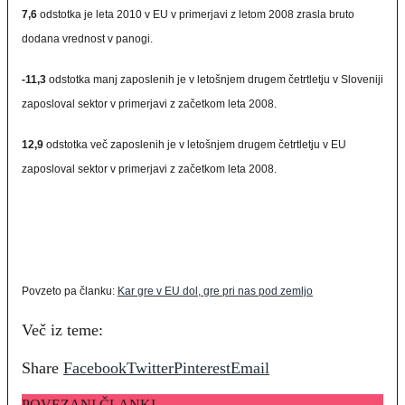
7,6
odstotka je leta 2010 v EU v primerjavi z letom 2008 zrasla bruto
dodana vrednost v panogi.
-11,3
odstotka manj zaposlenih je v letošnjem drugem četrtletju v Sloveniji
zaposloval sektor v primerjavi z začetkom leta 2008.
12,9
odstotka več zaposlenih je v letošnjem drugem četrtletju v EU
zaposloval sektor v primerjavi z začetkom leta 2008.
Povzeto pa članku:
Kar gre v EU dol, gre pri nas pod zemljo
Več iz teme:
Share
Facebook
Twitter
Pinterest
Email
POVEZANI ČLANKI