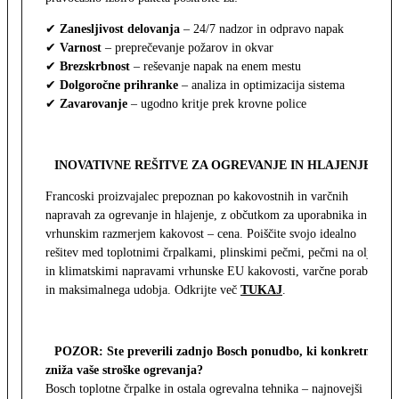
✔
Zanesljivost delovanja
– 24/7 nadzor in odpravo napak
✔
Varnost
– preprečevanje požarov in okvar
✔
Brezskrbnost
– reševanje napak na enem mestu
✔
Dolgoročne prihranke
– analiza in optimizacija sistema
✔
Zavarovanje
– ugodno kritje prek krovne police
INOVATIVNE REŠITVE ZA OGREVANJE IN HLAJENJE
Francoski proizvajalec prepoznan po kakovostnih in varčnih
napravah za ogrevanje in hlajenje, z občutkom za uporabnika in z
vrhunskim razmerjem kakovost – cena. Poiščite svojo idealno
rešitev med toplotnimi črpalkami, plinskimi pečmi, pečmi na olje
in klimatskimi napravami vrhunske EU kakovosti, varčne porabe
in maksimalnega udobja. Odkrijte več
TUKAJ
.
POZOR: Ste preverili zadnjo Bosch ponudbo, ki konkretno
zniža vaše stroške ogrevanja?
Bosch toplotne črpalke in ostala ogrevalna tehnika – najnovejši