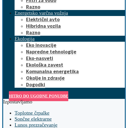
Filtri za vodo
Razno
Energetsko varčna vožnja
Električni avto
Hibridna vozila
Razno
Ekologija
Eko inovacije
Napredne tehnologije
Eko-nasveti
Ekološka zavest
Komunalna energetika
Okolje in zdravje
Dogodki
HITRO DO UGODNE PONUDBE
Izpostavljamo
Toplotne črpalke
Sončne elektrarne
Lunos prezračevanje