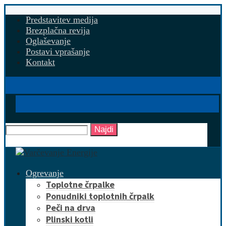
Predstavitev medija
Brezplačna revija
Oglaševanje
Postavi vprašanje
Kontakt
Najdi
Ogrevanje
Toplotne črpalke
Ponudniki toplotnih črpalk
Peči na drva
Plinski kotli