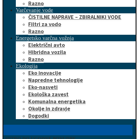
Razno
Varčevanje vode
ČISTILNE NAPRAVE – ZBIRALNIKI VODE
Filtri za vodo
Razno
Energetsko varčna vožnja
Električni avto
Hibridna vozila
Razno
Ekologija
Eko inovacije
Napredne tehnologije
Eko-nasveti
Ekološka zavest
Komunalna energetika
Okolje in zdravje
Dogodki
HITRO DO UGODNE PONUDBE