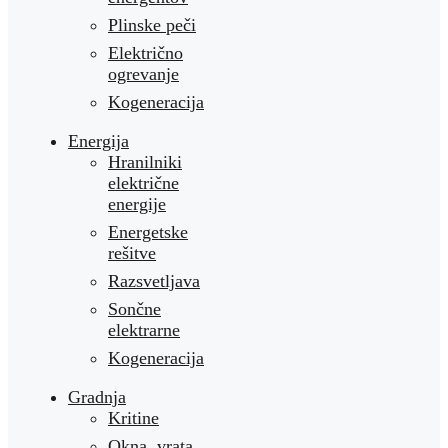
Plinske peči
Električno
ogrevanje
Kogeneracija
Energija
Hranilniki
električne
energije
Energetske
rešitve
Razsvetljava
Sončne
elektrarne
Kogeneracija
Gradnja
Kritine
Okna, vrata