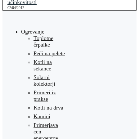
učinkovitosti
02/04/2012
Ogrevanje
Toplotne
črpalke
Peči na pelete
Kotli na
sekance
Solarni
kolektorji
Primeri iz
prakse
Kotli na drva
Kamini
Primerjava
cen
energentov