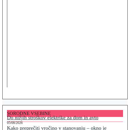
SORODNE VSEBINE
Do nižjih stroškov elektrike za dom in avto
05/08/2026
Kako preprečiti vročino v stanovanju – okno je