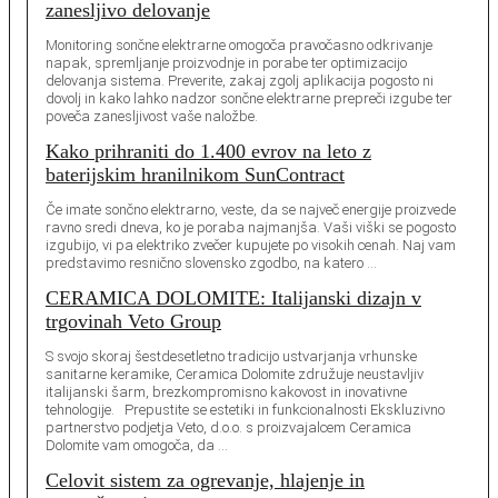
zanesljivo delovanje
Monitoring sončne elektrarne omogoča pravočasno odkrivanje
napak, spremljanje proizvodnje in porabe ter optimizacijo
delovanja sistema. Preverite, zakaj zgolj aplikacija pogosto ni
dovolj in kako lahko nadzor sončne elektrarne prepreči izgube ter
poveča zanesljivost vaše naložbe.
Kako prihraniti do 1.400 evrov na leto z
baterijskim hranilnikom SunContract
Če imate sončno elektrarno, veste, da se največ energije proizvede
ravno sredi dneva, ko je poraba najmanjša. Vaši viški se pogosto
izgubijo, vi pa elektriko zvečer kupujete po visokih cenah. Naj vam
predstavimo resnično slovensko zgodbo, na katero …
CERAMICA DOLOMITE: Italijanski dizajn v
trgovinah Veto Group
S svojo skoraj šestdesetletno tradicijo ustvarjanja vrhunske
sanitarne keramike, Ceramica Dolomite združuje neustavljiv
italijanski šarm, brezkompromisno kakovost in inovativne
tehnologije. Prepustite se estetiki in funkcionalnosti Ekskluzivno
partnerstvo podjetja Veto, d.o.o. s proizvajalcem Ceramica
Dolomite vam omogoča, da …
Celovit sistem za ogrevanje, hlajenje in