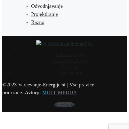
Odvodnjavanje
Projektiranje
Razno
Splošni pogoji
Varstvo podatkov
Kontakt
Oglaševanje
©2023 Varcevanje-Energije.si | Vse pravice
pridržane.
Avtorji:
ULTIMEDIJA
M
Facebook