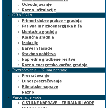
Odvodnjavanje
Razno-inštalacije
GRADNJA
Primeri dobre prakse – gradnja
Pasivna in nizkoenergijska hiša
Montažna gradnja
Klasična gradnja
Izolacije
Barve in fasade
Stavbno pohištvo
Napredne gradbene rešitve
Razno-energetsko varčna gradnja
Prezračevanje – Klima naprave
Prezračevanje
Lunos prezračevanje
Klimatske naprave
Razno
Varčevanje vode
ČISTILNE NAPRAVE – ZBIRALNIKI VODE