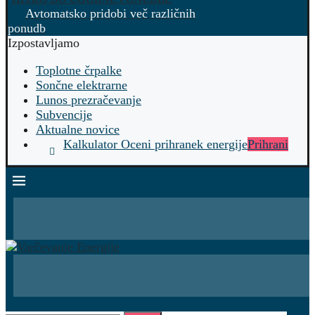
Avtomatsko pridobi več različnih
ponudb
Izpostavljamo
Toplotne črpalke
Sončne elektrarne
Lunos prezračevanje
Subvencije
Aktualne novice
Kalkulator Oceni prihranek energije
Prihrani