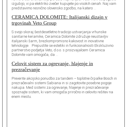
izgubijo, vi pa elektriko zvečer kupujete po visokih cenah. Naj vam
predstavimo resnično slovensko zgodbo, na katero …
CERAMICA DOLOMITE: Italijanski dizajn v
trgovinah Veto Group
S svojo skoraj šestdesetletno tradicijo ustvarjanja vrhunske
sanitarne keramike, Ceramica Dolomite združuje neustavljiv
italijanski šarm, brezkompromisno kakovost in inovativne
tehnologije. Prepustite se estetiki in funkcionalnosti Ekskluzivno
partnerstvo podjetja Veto, d.o.o. s proizvajalcem Ceramica
Dolomite vam omogoča, da …
Celovit sistem za ogrevanje, hlajenje in
prezračevanje
Preverite akcijsko ponudbo za tandem – toplotne črpalke Bosch in
prezračevalni sistemi Sabiana in si zagotovite posebne pogoje
nakupa. Med sistemi za ogrevanje, hlajenje in prezračevanje
spoznajte sistem, ki vam omogoča priročno in celovito rešitev na
enem mestu.