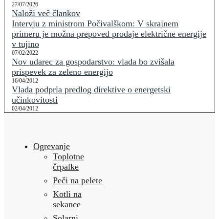
27/07/2026
Naloži več člankov
Intervju z ministrom Počivalškom: V skrajnem
primeru je možna prepoved prodaje električne energije
v tujino
07/02/2022
Nov udarec za gospodarstvo: vlada bo zvišala
prispevek za zeleno energijo
16/04/2012
Vlada podprla predlog direktive o energetski
učinkovitosti
02/04/2012
Ogrevanje
Toplotne
črpalke
Peči na pelete
Kotli na
sekance
Solarni