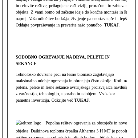
in celovite rešitve, prilagojene vaši viziji, proračunu in zahtevam
objekta. Z vami bomo od začetne ideje do končne montaže in še
naprej. Vaša odločitev bo lažja, življenje pa enostavnejše in lepše.
Oddajte povpraševanje in preverite našo ponudbo
TUKAJ
.
SODOBNO OGREVANJE NA DRVA, PELETE IN
SEKANCE
Tehnološko dovršene peči na lesno biomaso zagotavljajo
maksimalno udobje ogrevanja in ohranjajo čisto okolje. Kotli na
polena, pelete in lesne sekance avstrijskega proizvajalca navdušijo
z varčnostjo, tehnologijo, uporabo in udobjem. Vsekakor
pametna investicija. Odkrijte več
TUKAJ
.
Popolna rešitev ogrevanja za obstoječe in nove
objekte. Daikinova toplotna črpalka Altherma 3 H MT je popolna
rešitev za zamenjavo plinskih in oljnih kotlov v hišah, kjer so