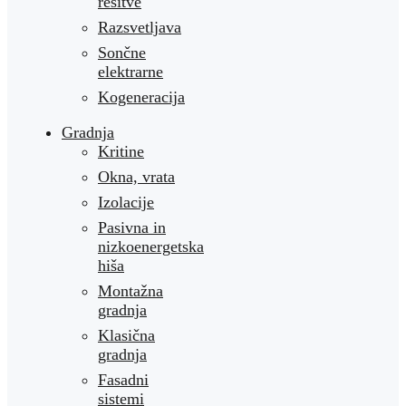
rešitve
Razsvetljava
Sončne
elektrarne
Kogeneracija
Gradnja
Kritine
Okna, vrata
Izolacije
Pasivna in
nizkoenergetska
hiša
Montažna
gradnja
Klasična
gradnja
Fasadni
sistemi