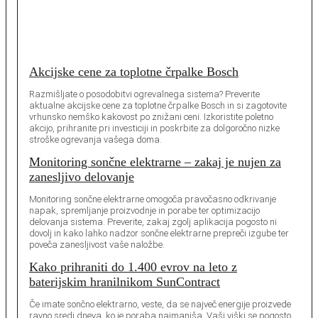
Akcijske cene za toplotne črpalke Bosch
Razmišljate o posodobitvi ogrevalnega sistema? Preverite
aktualne akcijske cene za toplotne črpalke Bosch in si zagotovite
vrhunsko nemško kakovost po znižani ceni. Izkoristite poletno
akcijo, prihranite pri investiciji in poskrbite za dolgoročno nizke
stroške ogrevanja vašega doma.
Monitoring sončne elektrarne – zakaj je nujen za
zanesljivo delovanje
Monitoring sončne elektrarne omogoča pravočasno odkrivanje
napak, spremljanje proizvodnje in porabe ter optimizacijo
delovanja sistema. Preverite, zakaj zgolj aplikacija pogosto ni
dovolj in kako lahko nadzor sončne elektrarne prepreči izgube ter
poveča zanesljivost vaše naložbe.
Kako prihraniti do 1.400 evrov na leto z
baterijskim hranilnikom SunContract
Če imate sončno elektrarno, veste, da se največ energije proizvede
ravno sredi dneva, ko je poraba najmanjša. Vaši viški se pogosto