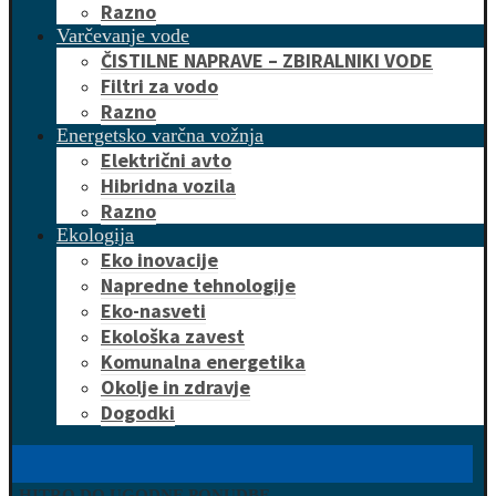
Razno
Varčevanje vode
ČISTILNE NAPRAVE – ZBIRALNIKI VODE
Filtri za vodo
Razno
Energetsko varčna vožnja
Električni avto
Hibridna vozila
Razno
Ekologija
Eko inovacije
Napredne tehnologije
Eko-nasveti
Ekološka zavest
Komunalna energetika
Okolje in zdravje
Dogodki
HITRO DO UGODNE PONUDBE