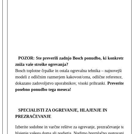
POZOR: Ste preverili zadnjo Bosch ponudbo, ki konkretno
zniža vaše stroške ogrevanja?
Bosch toplotne črpalke in ostala ogrevalna tehnika – najnovejši
modeli z odličnim razmerjem kakovost/cena, odlične reference,
dokazano zadovoljstvo uporabnikov, visoki prihranki.
Preverite
posebno ponudbo tega meseca!
SPECIALISTI ZA OGREVANJE, HLAJENJE IN
PREZRAČEVANJE
Izberite sodobne in varčne rešitve za ogrevanje, prezračevanje ter
hlajenje vašega doma ali podjetja. Nudimo brezplačno svetovanje