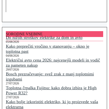
SORODNE VSEBINE
Do nižjih stroškov elektrike za dom in avto
05/08/2026
Kako preprečiti vročino v stanovanju – okno je
toplotna past
04/08/2026
Električni avto cena 2026: najcenejši modeli in vodič
za pameten nakup
29/07/2026
Bosch prezračevanje: svež zrak z manj toplotnimi
izgubami
27/07/2026
Toplotna črpalka Fujitsu: kako dobra izbira je High
Power R32?
27/07/2026
Kako bolje izkoristiti elektriko, ki jo proizvede vaša
elektrarna