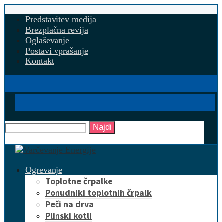
Predstavitev medija
Brezplačna revija
Oglaševanje
Postavi vprašanje
Kontakt
Najdi
Ogrevanje
Toplotne črpalke
Ponudniki toplotnih črpalk
Peči na drva
Plinski kotli