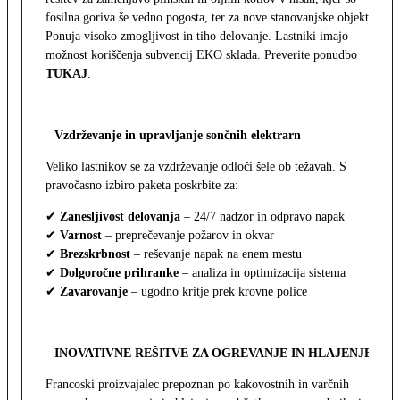
fosilna goriva še vedno pogosta, ter za nove stanovanjske objekte.
Ponuja visoko zmogljivost in tiho delovanje. Lastniki imajo
možnost koriščenja subvencij EKO sklada. Preverite ponudbo
TUKAJ
.
Vzdrževanje in upravljanje sončnih elektrarn
Veliko lastnikov se za vzdrževanje odloči šele ob težavah. S
pravočasno izbiro paketa poskrbite za:
✔
Zanesljivost delovanja
– 24/7 nadzor in odpravo napak
✔
Varnost
– preprečevanje požarov in okvar
✔
Brezskrbnost
– reševanje napak na enem mestu
✔
Dolgoročne prihranke
– analiza in optimizacija sistema
✔
Zavarovanje
– ugodno kritje prek krovne police
INOVATIVNE REŠITVE ZA OGREVANJE IN HLAJENJE
Francoski proizvajalec prepoznan po kakovostnih in varčnih