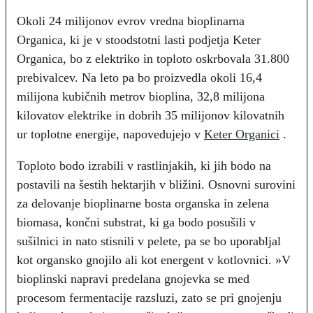
Okoli 24 milijonov evrov vredna bioplinarna
Organica, ki je v stoodstotni lasti podjetja Keter
Organica, bo z elektriko in toploto oskrbovala 31.800
prebivalcev. Na leto pa bo proizvedla okoli 16,4
milijona kubičnih metrov bioplina, 32,8 milijona
kilovatov elektrike in dobrih 35 milijonov kilovatnih
ur toplotne energije, napovedujejo v
Keter Organici
.
Toploto bodo izrabili v rastlinjakih, ki jih bodo na
postavili na šestih hektarjih v bližini. Osnovni surovini
za delovanje bioplinarne bosta organska in zelena
biomasa, končni substrat, ki ga bodo posušili v
sušilnici in nato stisnili v pelete, pa se bo uporabljal
kot organsko gnojilo ali kot energent v kotlovnici. »V
bioplinski napravi predelana gnojevka se med
procesom fermentacije razsluzi, zato se pri gnojenju