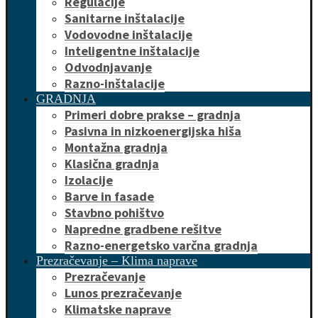
Regulacije
Sanitarne inštalacije
Vodovodne inštalacije
Inteligentne inštalacije
Odvodnjavanje
Razno-inštalacije
GRADNJA
Primeri dobre prakse – gradnja
Pasivna in nizkoenergijska hiša
Montažna gradnja
Klasična gradnja
Izolacije
Barve in fasade
Stavbno pohištvo
Napredne gradbene rešitve
Razno-energetsko varčna gradnja
Prezračevanje – Klima naprave
Prezračevanje
Lunos prezračevanje
Klimatske naprave