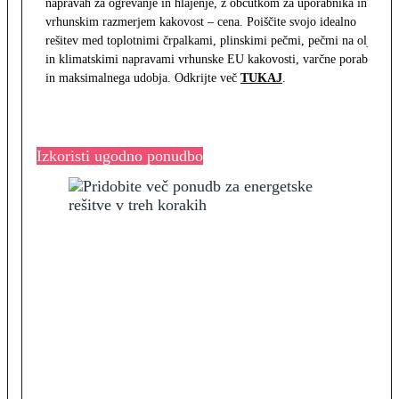
napravah za ogrevanje in hlajenje, z občutkom za uporabnika in z
vrhunskim razmerjem kakovost – cena. Poiščite svojo idealno
rešitev med toplotnimi črpalkami, plinskimi pečmi, pečmi na olje
in klimatskimi napravami vrhunske EU kakovosti, varčne porabe
in maksimalnega udobja. Odkrijte več
TUKAJ
.
Izkoristi ugodno ponudbo