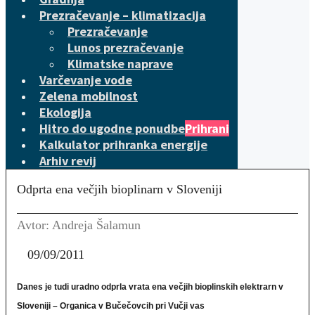
Prezračevanje – klimatizacija
Prezračevanje
Lunos prezračevanje
Klimatske naprave
Varčevanje vode
Zelena mobilnost
Ekologija
Hitro do ugodne ponudbe
Prihrani
Kalkulator prihranka energije
Arhiv revij
Odprta ena večjih bioplinarn v Sloveniji
Avtor: Andreja Šalamun
09/09/2011
Danes je tudi uradno odprla vrata ena večjih bioplinskih elektrarn v
Sloveniji – Organica v Bučečovcih pri Vučji vas