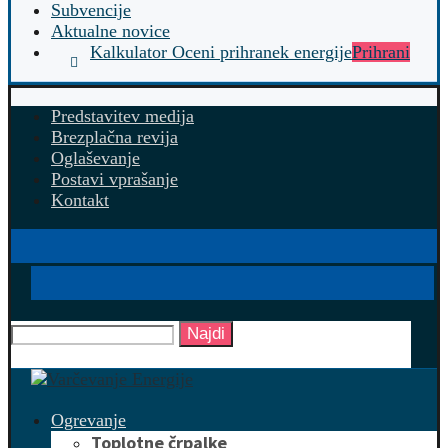
Subvencije
Aktualne novice
Kalkulator Oceni prihranek energije
Prihrani
Predstavitev medija
Brezplačna revija
Oglaševanje
Postavi vprašanje
Kontakt
Najdi
Ogrevanje
Toplotne črpalke