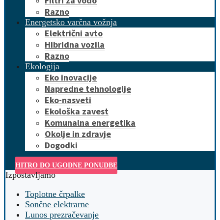
Filtri za vodo
Razno
Energetsko varčna vožnja
Električni avto
Hibridna vozila
Razno
Ekologija
Eko inovacije
Napredne tehnologije
Eko-nasveti
Ekološka zavest
Komunalna energetika
Okolje in zdravje
Dogodki
HITRO DO UGODNE PONUDBE
Izpostavljamo
Toplotne črpalke
Sončne elektrarne
Lunos prezračevanje