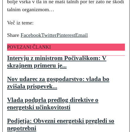
bolje vsrka v tla in ne maši talnih por ter zato ne škodi
talnim organizmom…
Več iz teme:
Share
Facebook
Twitter
Pinterest
Email
POVEZANI ČLANKI
Intervju z ministrom Počivalškom: V
skrajnem primeru je...
Nov udarec za gospodarstvo: vlada bo
zvišala prispevek...
Vlada podprla predlog direktive o
energetski učinkovitosti
Podjetja: Obvezni energetski pregledi so
nepotrebni